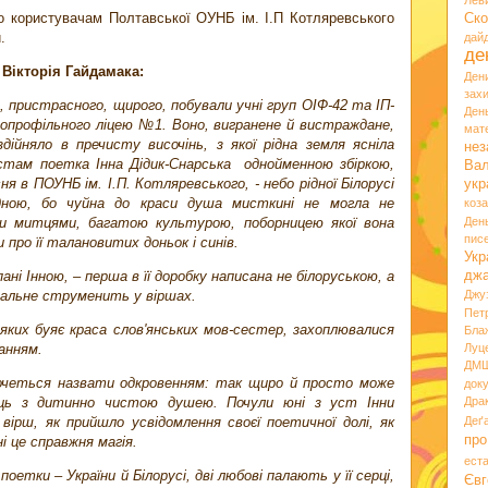
Лев
мо користувачам Полтавської ОУНБ ім. І.П Котляревського
Ско
.
дай
де
Вікторія Гайдамака:
Ден
зах
, пристрасного, щирого, побували учні груп ОІФ-42 та ІП-
Ден
топрофільного ліцею №1. Воно, вигранене й вистраждане,
мате
дійняло в пречисту височінь, з якої рідна земля ясніла
нез
їстам поетка Інна Дідик-Снарська однойменною збіркою,
Вал
ня в ПОУНБ ім. І.П. Котляревського, - небо рідної Білорусі
укр
дною, бо чуйна до краси душа мисткині не могла не
коз
ими митцями, багатою культурою, поборницею якої вона
Ден
пис
про її талановитих доньок і синів.
Укр
ані Інною, – перша в її доробку написана не білоруською, а
дж
ональне струменить у віршах.
Джу
Пет
яких буяє краса слов'янських мов-сестер, захоплювалися
Бла
анням.
Луц
ДМ
хочеться назвати одкровенням: так щиро й просто може
док
ець з дитинно чистою душею. Почули юні з уст Інни
Дра
 вірш, як прийшло усвідомлення своєї поетичної долі, як
Деґ
про
і це справжня магія.
ест
етки – України й Білорусі, дві любові палають у її серці,
Євг