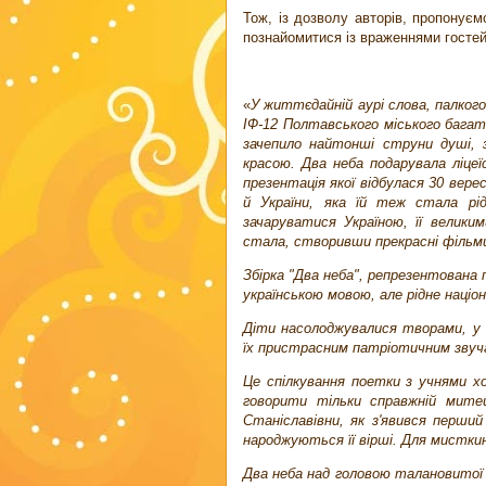
Тож, із дозволу авторів, пропонує
познайомитися із враженнями гостей
«
У життєдайній аурі слова, палкого
ІФ-12 Полтавського міського бага
зачепило найтонші струни душі, з
красою. Два неба подарувала ліце
презентація якої відбулася 30 верес
й України, яка їй теж стала рі
зачаруватися Україною, її велик
стала, створивши прекрасні фільми 
Збірка "Два неба", репрезентована п
українською мовою, але рідне наці
Діти насолоджувалися творами, у 
їх пристрасним патріотичним звуч
Це спілкування поетки з учнями 
говорити тільки справжній мит
Станіславівни, як з'явився перший
народжуються її вірші. Для мисткин
Два неба над головою талановитої по