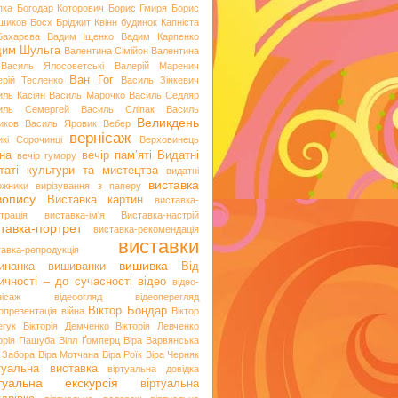
пка
Богодар Которович
Борис Гмиря
Борис
шиков
Босх
Бріджит Квінн
будинок Капніста
Бахарєва
Вадим Іщенко
Вадим Карпенко
дим Шульга
Валентина Сімійон
Валентина
Василь Ялосоветські
Валерій Маренич
Ван Гог
ерій Тесленко
Василь Зінкевич
иль Касіян
Василь Марочко
Василь Седляр
иль Семергей
Василь Сліпак
Василь
Великдень
иков
Василь Яровик
Вебер
вернісаж
икі Сорочинці
Верховинець
на
вечір пам’яті
Видатні
вечір гумору
таті культури та мистецтва
видатні
виставка
ожники
вирізування з паперу
вопису
Виставка картин
виставка-
трація
виставка-ім'я
Виставка-настрій
тавка-портрет
виставка-рекомендація
виставки
тавка-репродукція
вишивка
инанка
вишиванки
Від
ичності – до сучасності
відео
відео-
нісаж
відеоогляд
відеоперегляд
Віктор Бондар
опрезентація
війна
Віктор
егук
Вікторія Демченко
Вікторія Левченко
торія Пашуба
Вілл Ґомперц
Віра Варвянська
а Забора
Віра Мотчана
Віра Роїк
Віра Черняк
туальна виставка
віртуальна довідка
ртуальна екскурсія
віртуальна