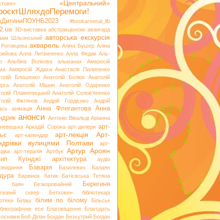
«Центральний»
стове»
роєктШляхдоПеремоги!
ікДитиниПОУНБ2023
#bookarsenal_lib
2.ua
3D-виставка
абстракціонізм
авангард
авторська екскурсія
аам Шльонський
акварель
 Роговцева
Аліна Бушер
Аліна
овйова
Алла Литвиненко
Алла Федак
Аль-
р
Альбіна Волкова
альманах
Амвросій
ма
Амвросій Ждаха
Анастасія Пилипенко
толій Блошенко
Анатолій Болюх
Анатолій
ерга
Анатолій Мішин
Анатолій Одаренко
толій Пламеницький
Анатолій Солов’яненко
толій Фіктянов
Андрій Гордієнко
Андрій
Анна Флегантова
Анна
ась
анімація
анонси
ндрик
Антоніо Вівальді
Аріанна
арт-
невецька
Аркадій Сорока
арт-дилери
арт-лекція
Арт-
ьє
арт-календар
ндрівки вулицями Полтави
арт-
Артур Ароян
ідка
арт-терапія
Артбук
хип Куїнджі
архітектура
аудіо
Баварія
іовидання
Базилевич
Балаян
дура
Барвінок
батик
Батієвська Тетяна
х
Берегиня
баян
Безкоровайний
езовий сквер
Бетховен
бібліотекарі
білим по білому
іотеки
Білаш
Більськ
ібліографічне есе
Благовіщення
Благодать
 соснами
Боб Ділан
Богдан Безхутрий
Богдан