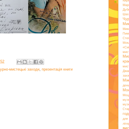
Кир
Мар
Дуб
Шаг
Чу
Мик
Мик
Пим
Сте
Мок
«Си
мис
Ми
:52
кр
мис
турно-мистецькі заходи
,
презентація книги
Джа
зах
Мі
ден
Мо
Моц
муз
муз
Ста
год
для
літ
вис