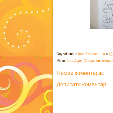
Опубліковано
Інна Загребельна
о
12
Мітки:
Інна Дідик (Снарська)
,
літера
Немає коментарів:
Дописати коментар