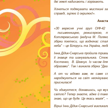
дві землі надихають і зігрівають.
Хочеться подякувати мисткині за 
справді, зцілює й окрилює!».
Анаста
«30 вересня учні груп ОІФ-42 
письменницею, режисеркою, т
Котляревського (ведуча М. Поляко
збірки поетеси, що водночас ста
неба" – це Білорусь та Україна, лю
Інна Дідик-Снарська пройшла тривал
її знавця та шанувальника. Стеж
Костенко, В. Шевчук. Із часом для
образами". Так і виникла збірка "Два
А от чи відомо вам, як саме ст
народжуються на світ неочікувано
приснилася!
Чи здивуєтеся, дізнавшись, що муз
світло? Тепер знаєте, адже й так
знаю, що це буде. Це якась магія",
Вірші Інни Дідик-Снарської викликали