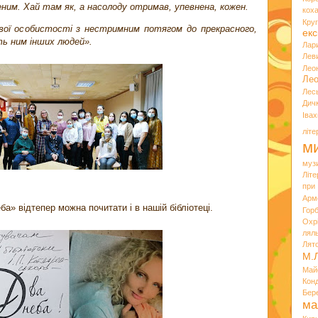
еним. Хай там як, а насолоду отримав, упевнена, кожен.
кох
Кру
равої особистості з нестримним потягом до прекрасного,
екс
ть ним інших людей».
Лар
Лев
Лео
Лео
Лес
Дич
Іва
літ
ми
муз
Літ
при
Арм
ба» відтепер можна почитати і в нашій бібліотеці.
Горб
Охр
лял
Лят
М.
Май
Кон
Бер
ма