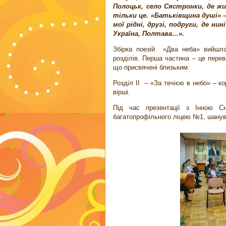
Полоцьк, село Сястронки, де жи
тільки це. «Батьківщина душі» –
мої рідні, друзі, подруги, де ни
Україна, Полтава…».
Збірка поезій «Два неба» вийшла 
розділів. Перша частина – це перев
що присвячені близьким.
Розділ ІІ – «За течією в небо» – ко
вірші.
Під час презентації з Інною Сн
багатопрофільного ліцею №1, шанув