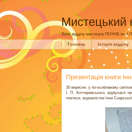
Мистецький 
Блог відділу мистецтв ПОУНБ ім. І.
Головна
Історія відділу
Презентація книги Ін
30 вересня, у по-особливому святко
І. П. Котляревського, відбулася пр
поетеси, журналістки Інни Снарсько