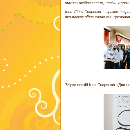
чимось незбагненним, навіки утрач
Інна Дідик-Снарська – зразок яск
яка плекає рідне слово та щасливи
Збірку поезій Інни Снарської «Два не