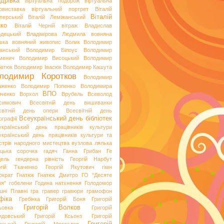
дрівка
віртуальна подорож
віртуальна
овиставка
віртуальний портрет
Віталій
Віталій
перський
Віталій Леміжанський
ко
Віталій Черній
вітраж
Владислав
одецький
Владімірова Людмила
вовняна
шка
вовняний живопис
Волик
Володимир
анський
Володимир Білоус
Володимир
менич
Володимир Висоцький
Володимир
батюк
Володимир Івасюк
Володимир Кашута
лодимир Коротков
Володимир
аженко
Володимир Попенко
Володимира
ВПО
вченко
Ворхол
Врубель
Всеволод
симович
Всесвітній день вишиванки
світній день опери
Всесвітній день
Всеукраїнський день бібліотек
ографії
український день працівників культури
український день працівників культури та
стрів народного мистецтва
вузлова лялька
яцька сорочка
гадяч
Ганна Грибан
Ге
дель
гендерна рівність
Георгій Нарбут
ргій Ткаченко
Георгій Якутович
гімн
ократ
Гнатюк
Гнатюк Дмитро
ГО "Десяте
ня"
гобелени
Година натхнення
Голодомор
шні Плавні
гра
гравер
гравюри
грамофон
фіка
Гребінка
Григорій Боня
Григорій
Григорій Волков
ьовка
Григорій
идовський
Григорій Ксьонз
Григорій