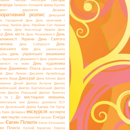
Григорій
ицький
Григорій Мясоєдов
ворода
Гриценко-Холодний
Давид Бурлюк
джест
дарування
Дворжак
коративний розпис
Демуцький
ис Городничий
День
День захисників і
исниць України
День Збройних Сил України
ь знань
День Конституції України
День
День міста
День
рі
День Незалежності
алежності України
День Святого
ентина
День
День Соборності
аїнського кіно
День українського
день української вишиванки
ацтва
ь Української Державності
День української
День художника
емності та мови
аїни
Деревянко Ольга
Дешко Наталія
аз
Джон Леннон
Джузеппе Арчімбольдо
Дивограй
зеппе Верді
Діана Клочко
Діана
риненко
Дісней
Дмитро Астахов
Дмитро
жейовський
Дмитро Бортнянський
Дмитро
енко
Дмитро Ревуцький
Дмитро Яремчук
До мистецьких звершень
Ш №1
ументальне кіно
Домінус
допомога ЗСУ
кон
Дунаєвський
Дюрер
Едвард Гріг
Едґар
екскурсія
експерти
а
Ежен Делакруа
 мистецтво
Енеїда
електронний ресурс
Євген Пілюгін
амп
Євген Євтушенко
ен Пілюгін
Євгеній Корнієнко
Європа