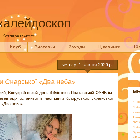
калейдоскоп
П. Котляревського
Клуб
Виставки
Заходи
Цікавинки
Юв
четвер, 1 жовтня 2020 р.
ни Снарської «Два неба»
Мі
вий, Всеукраїнський день бібліотек в Полтавській ОУНБ ім.
езентація останньої в часі книги білоруської, української
" Ф
ї «Два неба».
"Біб
сом
Вип
3/20
"Бі
Хри
«Ко