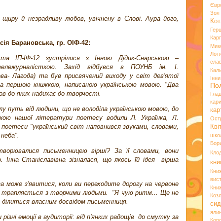
Євр
Зо
щиру й незрадливу любов, увічнену в Слові. Аура його,
Кот
Гер
Кар
сія Барановська, гр. ОІФ-42:
Мик
Лот
та ІП-ІФ-12 зустрілися з Інною Дідик-Снарською –
сла
ележурналісткою. Захід відбувся в ПОУНБ ім. І.
Кал
ва- Лагода) та був присвячений виходу у світ дев'ятої
Інн
ла першою книжкою, написаною українською мовою. "Два
По
бов до яких надихає до творчості.
Гла
кар
у путь від людини, що не володіла українською мовою, до
кар
кою нашої літератури поетесу водили Л. Українка, Л.
Ост
 поетеси "український світ наповнився звуками, словами,
Кві
 неба".
шко
Бор
ворювалися письменницею вірші? За її словами, вони
Кло
. Інна Станіславівна зізналася, що якось їй ідея вірша
кни
Кни
вист
а може з'явитися, коли ви переходите дорогу на червоне
Кни
е трапляється з творчими людьми. "Я чую ритм... Ще не
Коз
 – ділиться власним досвідом письменниця.
сид
яли
 різні емоції в аудиторії: від п'янких радощів до смутку за
Кор