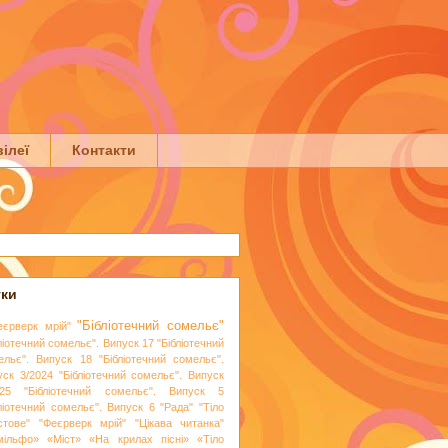
ілеї
Контакти
тки
"Бібліотечний сомельє"
еєрверк мрій"
ліотечний сомельє". Випуск 17
"Бібліотечний
ельє". Випуск 18
"Бібліотечний сомельє".
уск 3/2024
"Бібліотечний сомельє". Випуск
25
"Бібліотечний сомельє". Випуск 5
бліотечний сомельє". Випуск 6
"Рада"
"Тіло
стове"
"Феєрверк мрій"
"Цікава читанка"
мільфо»
«Міст»
«На крилах пісні»
«Тіло