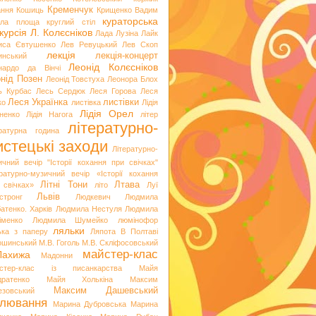
Кременчук
ання
Кошиць
Крищенко Вадим
кураторська
гла площа
круглий стіл
курсія
Л. Колєсніков
Лада Лузіна
Лайк
иса Євтушенко
Лев Ревуцький
Лев Скоп
лекція
лекція-концерт
инський
Леонід Колєсніков
нардо да Вінчі
нід Позен
Леонід Товстуха
Леонора Блох
ь Курбас
Лесь Сердюк
Леся Горова
Леся
Леся Українка
листівки
ко
листівка
Лідія
Лідія Орел
хненко
Лідія Нагога
літер
літературно-
ературна година
стецькі заходи
Літературно-
ичний вечір "Історії кохання при свічках"
ературно-музичний вечір «Історії кохання
Літні Тони
Лтава
 свічках»
літо
Луї
Львів
стронг
Людкевич
Людмила
атенко. Харків
Людмила Нестуля
Людмила
іменко
Людмила Шумейко
люмінофор
ляльки
ька з паперу
Ляпота В Полтаві
ошинський
М.В. Гоголь
М.В. Скліфосовський
майстер-клас
Лахижа
Мадонни
стер-клас із писанкарства
Майя
дратенко
Майя Холькіна
Максим
Максим Дашевський
езовський
лювання
Марина Дубровська
Марина