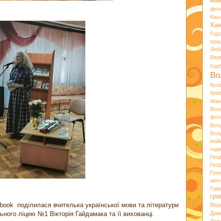
ман
фот
Каш
Хан
Гор
ігра
Люб
Вер
Гор
Во
Кул
Кра
Мак
Все
фот
Все
Все
май
гад
Ген
Гео
Гіпп
квіт
Горі
гра
book поділилася вчителька української мови та літератури
Вер
ьного ліцею №1 Вікторія Гайдамака та її вихованці.
Дав