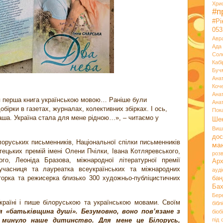
Хри
#п
#Р
053
Авр
Ада
Сол
Кабі
Буч
Ана
Коч
Ана
оя перша книга українською мовою… Раніше були
Ана
обірки в газетах, журналах, колективних збірках. І ось,
Пок
аша. Україна стала для мене рідною…», – читаємо у
Ше
Виш
дос
лоруських письменників, Національної спілки письменників
ма
тецьких премій імені Олени Пчілки, Івана Котляревського,
розв
о, Леоніда Бразова, міжнародної літературної премії
Ар
учасниця та лауреатка всеукраїнських та міжнародних
ауд
торка та режисерка близько 300 художньо-публіцистичних
бан
Ба
Бер
країні і пише білоруською та українською мовами. Своїм
бібл
«батьківщина душі». Безумовно, воно пов’язане з
біоб
е минуло наше дитинство. Для мене це Білорусь,
під