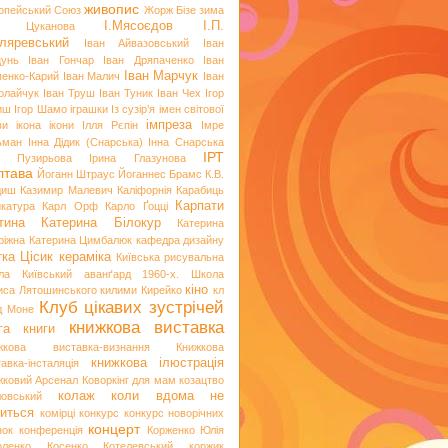
живопис
опейський Союз
Жорж Бізе
зима
І.Мясоєдов
І.П.
я Цуканова
ляревський
Іван Айвазовський
Іван
цунь
Іван Гончар
Іван Дряпаченко
Іван
Іван Марчук
пенко-Карий
Іван Малич
Іван
олайчук
Іван Труш
Іван Туник
Іван Чех
Ігор
иш
Ігор Шамо
іграшки
Із сузір’я імен світової
імпреза
ви
ікона
ікони
Ілля Рєпін
Імре
ьман
Інна Дідик (Снарська)
Інна Снарська
ІРТ
и Пузирьова
Ірина Глазунова
лтава
Йоганн Штраус
Йоганнес Брамс
К.В.
диш
Казимир Малевич
Каліфорнія
Карабиць
Карпати
икатура
Карл Орф
Карло Ґоцці
тина
Катерина Білокур
Катерина
ріжна
Катерина Цимбалюк
кафедра дизайну
тка Цісик
кераміка
Київська рисувальна
ла
Київський аванґард 1960-х. Школа
кіно
иса Лятошинського
килими
Кирейко
кл
Клуб цікавих зустрічей
д Моне
книжкова виставка
га
книги
жкова виставка-визнання
Книжкова
книжкова ілюстрація
авка-інсталяція
жковий Арсенал
Коворкінг для мам
козацтво
колаж
коли вдома не
ловський
иться
комірці
конкурс
конкурс новорічних
концерт
нок
конференція
Корженко Юлія
оленко
Косенко
Котелевський коржик