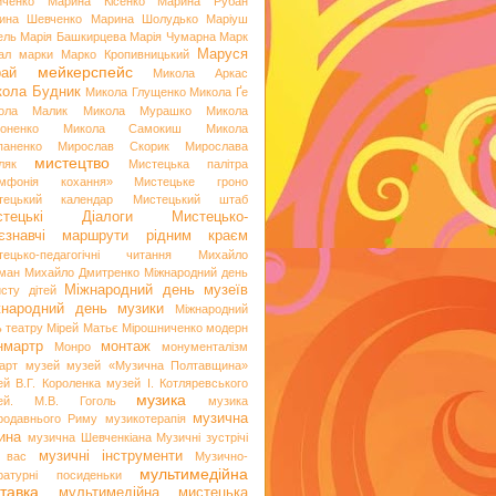
иченко
Марина Кісенко
Марина Рубан
ина Шевченко
Марина Шолудько
Маріуш
ель
Марія Башкирцева
Марія Чумарна
Марк
Маруся
ал
марки
Марко Кропивницький
мейкерспейс
рай
Микола Аркас
ола Будник
Микола Глущенко
Микола Ґе
ола Малик
Микола Мурашко
Микола
оненко
Микола Самокиш
Микола
паненко
Мирослав Скорик
Мирослава
мистецтво
ляк
Мистецька палітра
мфонія кохання»
Мистецьке гроно
тецький календар
Мистецький штаб
стецькі Діалоги
Мистецько-
аєзнавчі маршрути рідним краєм
тецько-педагогічні читання
Михайло
ман
Михайло Дмитренко
Міжнародний день
Міжнародний день музеїв
исту дітей
жнародний день музики
Міжнародний
ь театру
Мірей Матьє
Мірошниченко
модерн
нмартр
монтаж
Монро
монументалізм
арт
музей
музей «Музична Полтавщина»
ей В.Г. Короленка
музей І. Котляревського
музика
ей. М.В. Гоголь
музика
музична
родавнього Риму
музикотерапія
ина
музична Шевченкіана
Музичні зустрічі
музичні інструменти
 вас
Музично-
мультимедійна
ературні посиденьки
тавка
мультимедійна мистецька