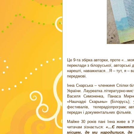
Це 9-та збірка авторки, проте «…м
переклади з білоруської, авторські д
нарешті, наважилася…Я – тут, я – в
передмові.
Інна Снарська – членкиня Спілки бі
України. Лауреатка літературно-мис
Василя Симоненка, Панаса Мирног
«Нашчадкі Скарыны» (Білорусь); 
фестивалів, телерадіопрограм; ав
передач і документальних фільмів.
Майже 30 років пані Інна живе в У
читачам зізнається:
«…Є поняття 
місцем, де ми народилися, д