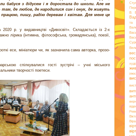
Сту
ли бабуся з дідусем і я доростала до школи. Але не
Пер
 там, де любов, де народилися син і онук, де живуть
В. 
ні працюю, пишу, радію деревам і квітам. Для мене це
Ва
та 
Вал
2020 р. у видавництві «Дивосвіт». Складається із 2-х
Вас
ажно лірика (інтимна, філософська, громадянська), поезії,
Вас
Сур
Вел
роткі есе, мініатюри чи, як зазначила сама авторка, прозо-
вес
пос
худ
арською спілкувалися гості зустрічі – учні міського
жи
альники творчості поетеси.
ілюс
вис
вис
вит
ант
вер
віде
Рев
Вік
Вір
вір
ві