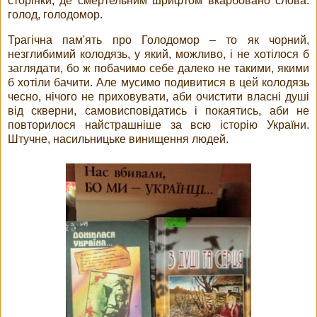
сторінки, де смертельним шрифтом вкарбовано слова:
голод, голодомор.
Трагічна пам'ять про Голодомор – то як чорний,
незглибимий колодязь, у який, можливо, і не хотілося б
заглядати, бо ж побачимо себе далеко не такими, якими
б хотіли бачити. Але мусимо подивитися в цей колодязь
чесно, нічого не приховувати, аби очистити власні душі
від скверни, самовисповідатись і покаятись, аби не
повторилося найстрашніше за всю історію України.
Штучне, насильницьке винищення людей.