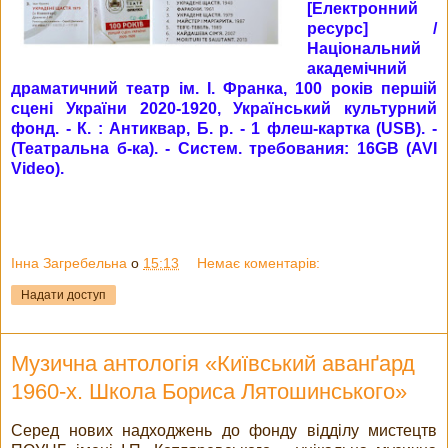
[Електронний
ресурс] /
Національний
академічний
драматичний театр ім. І. Франка, 100 років першій
сцені України 2020-1920, Український культурний
фонд. - К. : Антиквар, Б. р. - 1 флеш-картка (USB). -
(Театральна б-ка). - Систем. требования: 16GB (AVI
Video).
Інна Загребельна
о
15:13
Немає коментарів:
Надати доступ
Музична антологія «Київський аванґард
1960-х. Школа Бориса Лятошинського»
Серед нових надходжень до фонду відділу мистецтв