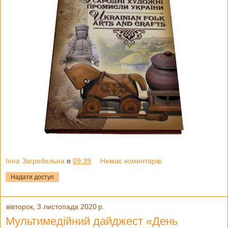
Інна Загребельна
о
09:39
Немає коментарів:
Надати доступ
вівторок, 3 листопада 2020 р.
Мультимедійний дайджест «День