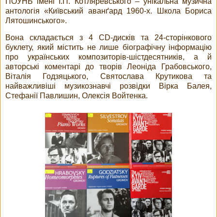
ПОУНБ імені І.П. Котляревського – унікальна музична
антологія «Київський аванґард 1960-х. Школа Бориса
Лятошинського».
Вона складається з 4 CD-дисків та 24-сторінкового
буклету, який містить не лише біографічну інформацію
про українських композиторів-шістдесятників, а й
авторські коментарі до творів Леоніда Грабовського,
Віталія Годзяцького, Святослава Крутикова та
найважливіші музикознавчі розвідки Вірка Балея,
Стефанії Павлишин, Олексія Войтенка.