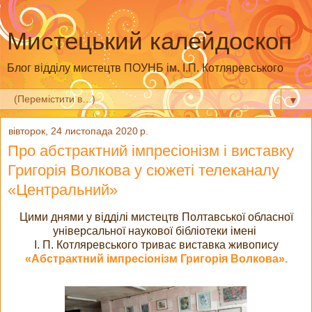
Мистецький калейдоскоп
Блог відділу мистецтв ПОУНБ ім. І.П. Котляревського
▼
вівторок, 24 листопада 2020 р.
Про абстрактний імпресіонізм і виставку
Григорія Волкова у сюжеті телеканалу
«Центральний»
Цими днями у відділі мистецтв Полтавської обласної
універсальної наукової бібліотеки імені
І. П. Котляревського триває виставка живопису
«Абстрактний імпресіонізм Григорія Волкова».