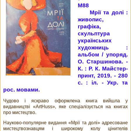
М88
Мрії та долі :
живопис,
графіка,
скульптура
українських
художниць :
альбом / упоряд.
О. Старшинова. -
К. : Р. К. Майстер-
принт, 2019. - 280
с. : іл. - Укр. та
рос. мовами.
Чудово і яскраво оформлена книга вийшла у
видавництві «ArtHuss», яке спеціалізується на книгах
про мистецтво.
Науково-популярне видання «Мрії та долі» адресоване
мистецтвознавцям і широкому колу цінителів