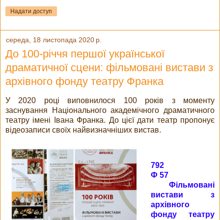
Надати доступ
середа, 18 листопада 2020 р.
До 100-річчя першої української
драматичної сцени: фільмовані вистави з
архівного фонду театру Франка
У 2020 році виповнилося 100 років з моменту
заснування Національного академічного драматичного
театру імені Івана Франка. До цієї дати театр пропонує
відеозаписи своїх найвизначніших вистав.
792
Ф 57
Фільмовані
вистави з
архівного
фонду театру