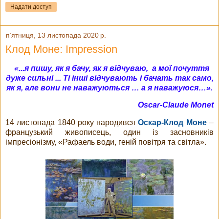
Надати доступ
пʼятниця, 13 листопада 2020 р.
Клод Моне: Impression
«...я пишу, як я бачу, як я відчуваю, а мої почуття
дуже сильні ... Ті інші відчувають і бачать так само,
як я, але вони не наважуються … а я наважуюся…».
Oscar-Claude Monet
14 листопада 1840 року народився
Оскар-Клод Моне
–
французький живописець, один із засновників
імпресіонізму, «Рафаель води, геній повітря та світла».