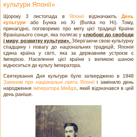
культури Японії»
Щороку 3 листопада в
Японії
відзначають
День
культури
або Бунка но Хі (Bunka no Hi). Тому,
принагідно, поговоримо про мету цієї традиції Країни
Вранішнього сонця, яка полягає у
«любові до свободи
і миру, розвитку культури».
Зберігаючи свою культурну
спадщину і повагу до національних традицій, Японія
єдина країна у світі, яка за державним устроєм є
Імперією. Населення цієї країни з великою шаною
відноситься до культу Імператора.
Святкування Дня культури було затверджено в 1948
Законом про національні свята Японії
і замінило день
народження
імператора Мейдзі
, який відзначався в цей
день раніше.