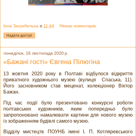
Інна Загребельна
о
11:44
Немає коментарів:
Надати доступ
понеділок, 16 листопада 2020 р.
«Бажані гості» Євгена Пілюгіна
13 жовтня 2020 року в Полтаві відбулося відкриття
приватного художнього музею (вулиця Спаська, 11).
Його засновником став меценат, колекціонер Віктор
Бажан.
Під час події було презентовано конкурсні роботи
полтавських художників, яким попередньо було
запропоновано намалювати картини для нового музею
із зображенням будівлі самого музею.
Відділу мистецтв ПОУНБ імені І. П. Котляревського