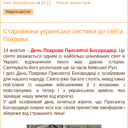
Інна Загребельна
о
10:17
Немає коментарів:
Надати доступ
Старовинна українська листівка до свята
Покрови
14 жовтня –
День Покрови Пресвятої Богородиці.
Це
свято вважається одним із найбільш шанованих свят в
Україні, відзначення якого має давню історію.
Святкувати його розпочали ще за часів Київської Русі.
І досі День Покрови Пресвятої Богородиці є особливим
для нашого народу. Свято вже багато століть невід’ємно
пов’язане із нашими військовими (і з козаками, і
повстанцями, а тепер і з українською армією, яка
захищає нашу землю від ворога).
У цей особливий день хочеться вірити, що Пресвята
Богородиця покриє всіх нас своїм пречистим омофором і
збереже від страшного лиха!