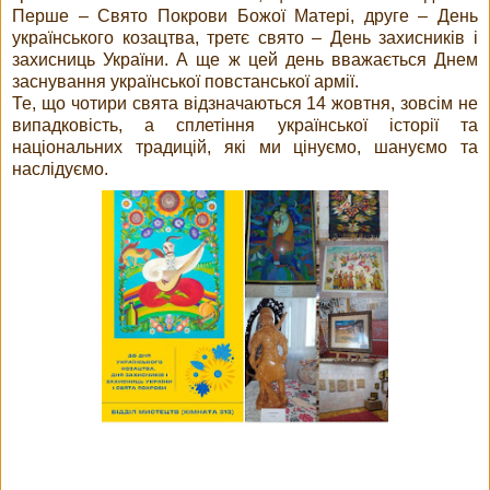
Перше – Свято Покрови Божої Матері, друге – День
українського козацтва, третє свято – День захисників і
захисниць України. А ще ж цей день вважається Днем
заснування української повстанської армії.
Те, що чотири свята відзначаються 14 жовтня, зовсім не
випадковість, а сплетіння української історії та
національних традицій, які ми цінуємо, шануємо та
наслідуємо.