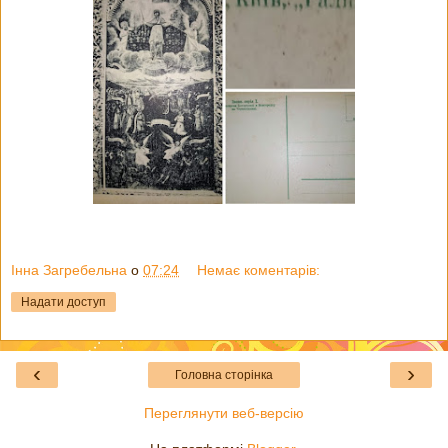
Інна Загребельна
о
07:24
Немає коментарів:
Надати доступ
‹
›
Головна сторінка
Переглянути веб-версію