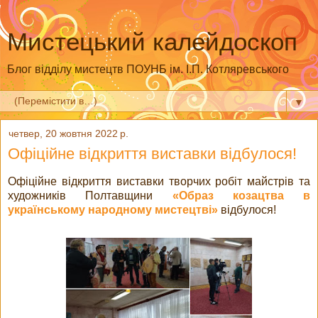
Мистецький калейдоскоп
Блог відділу мистецтв ПОУНБ ім. І.П. Котляревського
▼
четвер, 20 жовтня 2022 р.
Офіційне відкриття виставки відбулося!
Офіційне відкриття виставки творчих робіт майстрів та
художників Полтавщини
«Образ козацтва в
українському народному мистецтві»
відбулося!