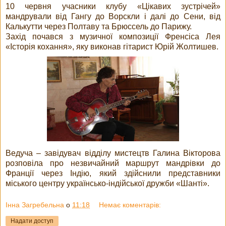
10 червня учасники клубу «Цікавих зустрічей»
мандрували від Гангу до Ворскли і далі до Сени, від
Калькутти через Полтаву та Брюссель до Парижу.
Захід почався з музичної композиції Френсіса Лея
«Історія кохання», яку виконав гітарист Юрій Жолтишев.
Ведуча – завідувач відділу мистецтв Галина Вікторова
розповіла про незвичайний маршрут мандрівки до
Франції через Індію, який здійснили представники
міського центру українсько-індійської дружби «Шанті».
Інна Загребельна
о
11:18
Немає коментарів:
Надати доступ