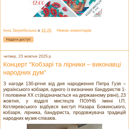
Інна Загребельна
о
15:25
Немає коментарів:
Надати доступ
четвер, 23 жовтня 2025 р.
Концерт "Кобзарі та лірники – виконавці
народних дум"
З нагоди 130-річчя від дня народження Петра Гузя –
українського кобзаря, одного із визначних бандуристів 1-
ї половини XX ст.(відзначається на державному рівні), 23
жовтня, у відділі мистецтв ПОУНБ імені І.П.
Котляревського відбувся виступ Назара Божинського,
кобзаря, лірника, бандуриста, продовжувача традицій
народних музик-співаків.