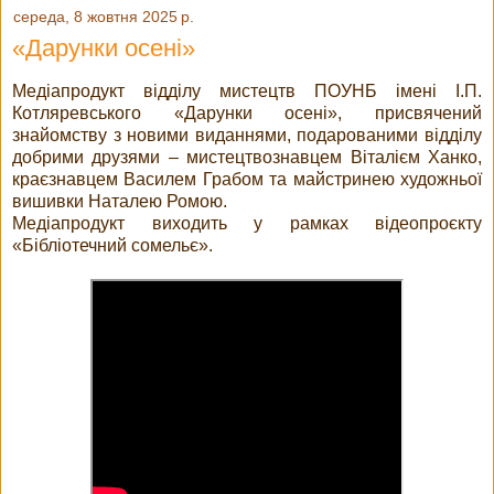
середа, 8 жовтня 2025 р.
«Дарунки осені»
Медіапродукт відділу мистецтв ПОУНБ імені І.П.
Котляревського «Дарунки осені», присвячений
знайомству з новими виданнями, подарованими відділу
добрими друзями – мистецтвознавцем Віталієм Ханко,
краєзнавцем Василем Грабом та майстринею художньої
вишивки Наталею Ромою.
Медіапродукт виходить у рамках відеопроєкту
«Бібліотечний сомельє».