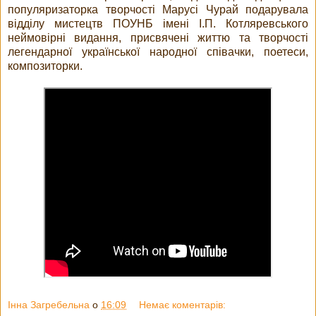
популяризаторка творчості Марусі Чурай подарувала
відділу мистецтв ПОУНБ імені І.П. Котляревського
неймовірні видання, присвячені життю та творчості
легендарної української народної співачки, поетеси,
композиторки.
Інна Загребельна
о
16:09
Немає коментарів: