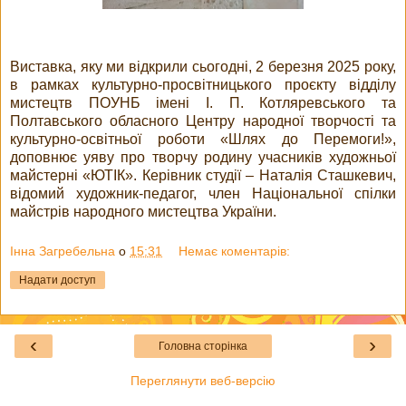
Виставка, яку ми відкрили сьогодні, 2 березня 2025 року,
в рамках культурно-просвітницького проєкту відділу
мистецтв ПОУНБ імені І. П. Котляревського та
Полтавського обласного Центру народної творчості та
культурно-освітньої роботи «Шлях до Перемоги!»,
доповнює уяву про творчу родину учасників художньої
майстерні «ЮТІК». Керівник студії – Наталія Сташкевич,
відомий художник-педагог, член Національної спілки
майстрів народного мистецтва України.
Інна Загребельна
о
15:31
Немає коментарів:
Надати доступ
‹
›
Головна сторінка
Переглянути веб-версію