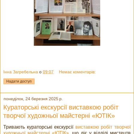
Інна Загребельна
о
09:07
Немає коментарів:
Надати доступ
понеділок, 24 березня 2025 р.
Кураторські екскурсії виставкою робіт
творчої художньої майстерні «ЮТІК»
Тривають кураторські екскурсії
виставкою робіт творчої
художньої майстерні «ЮТІК»
, що діє у відділі мистецтв