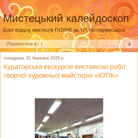
Мистецький калейдоскоп
Блог відділу мистецтв ПОУНБ ім. І.П. Котляревського
▼
понеділок, 31 березня 2025 р.
Кураторська екскурсія виставкою робіт
творчої художньої майстерні «ЮТІК»