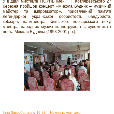
У відділі мистецтв ПОУНБ імені І.П. Котляревського 27
березня пройшов концерт «Микола Будник – музичний
майстер та імпровізатор», присвячений пам’яті
легендарної української особистості, бандуриста,
кобзаря, панмайстра Київського кобзарського цеху,
майстра народних музичних інструментів, художника і
поета Миколи Будника (1953-2001 рр.).
Інна Загребельна
о
15:56
Немає коментарів: