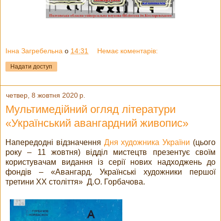
Інна Загребельна
о
14:31
Немає коментарів:
Надати доступ
четвер, 8 жовтня 2020 р.
Мультимедійний огляд літератури
«Український авангардний живопис»
Напередодні відзначення
Дня художника України
(цього
року – 11 жовтня) відділ мистецтв презентує своїм
користувачам видання із серії нових надходжень до
фондів – «Авангард. Українські художники першої
третини ХХ століття» Д.О. Горбачова.