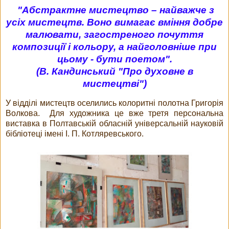
"Абстрактне мистецтво – найважче з
усіх мистецтв. Воно вимагає вміння добре
малювати, загостреного почуття
композиції і кольору, а найголовніше при
цьому - бути поетом".
(В. Кандинський "Про духовне в
мистецтві")
У відділі мистецтв оселились колоритні полотна Григорія
Волкова. Для художника це вже третя персональна
виставка в Полтавській обласній універсальній науковій
бібліотеці імені І. П. Котляревського.