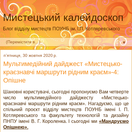
Мистецький калейдоскоп
Блог відділу мистецтв ПОУНБ ім. І.П. Котляревського
▼
пʼятниця, 30 жовтня 2020 р.
Мультимедійний дайджест «Мистецько-
краєзнавчі маршрути рідним краєм»-4:
Опішне
Шановні користувачі, сьогодні пропонуємо Вам четверте
число мультимедійного дайджесту «Мистецько-
краєзнавчі маршрути рідним краєм». Нагадуємо, що це
спільний проєкт відділу мистецтв ПОУНБ імені І. П.
Котляревського та факультету технологій та дизайну
ПНПУ імені В. Г. Короленка. І сьогодні ми
«Мандруємо
Опішнею».