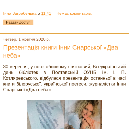
Інна Загребельна
о
11:41
Немає коментарів:
Надати доступ
четвер, 1 жовтня 2020 р.
Презентація книги Інни Снарської «Два
неба»
30 вересня, у по-особливому святковий, Всеукраїнський
день бібліотек в Полтавській ОУНБ ім. І. П.
Котляревського, відбулася презентація останньої в часі
книги білоруської, української поетеси, журналістки Інни
Снарської «Два неба».