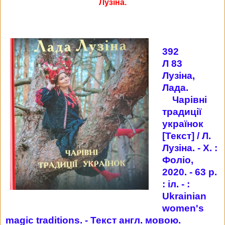
Лузіна.
392
Л 83
Лузіна,
Лада.
Чарівні
традиції
українок
[Текст] / Л.
Лузіна. - Х. :
Фоліо,
2020. - 63 p.
: іл. - :
Ukrainian
women's
magic traditions. - Текст англ. мовою.