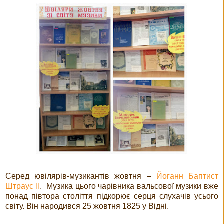
Серед ювілярів-музикантів жовтня –
Йоганн Баптист
Штраус ІІ
. Музика цього чарівника вальсової музики вже
понад півтора століття підкорює серця слухачів усього
світу. Він народився 25 жовтня 1825 у Відні.