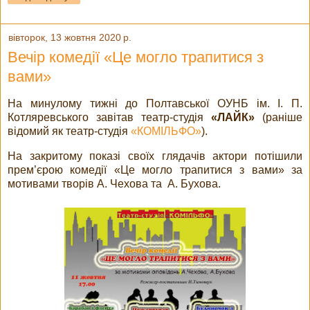
вівторок, 13 жовтня 2020 р.
Вечір комедії «Це могло трапитися з
вами»
На минулому тижні до Полтавської ОУНБ ім. І. П.
Котляревського завітав театр-студія
«ЛАЙК»
(раніше
відомий як театр-студія
«КОМІЛЬФО»
).
На закритому показі своїх глядачів актори потішили
прем’єрою комедії «Це могло трапитися з вами» за
мотивами творів А. Чехова та А. Бухова.