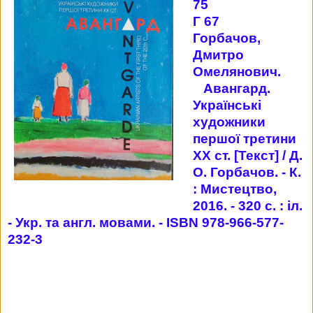
75
Г 67
Горбачов,
Дмитро
Омелянович.
Авангард.
Українські
художники
першої третини
XX ст. [Текст] / Д.
О. Горбачов. - К.
: Мистецтво,
2016. - 320 с. : іл.
- Укр. та англ. мовами. - ISBN 978-966-577-
232-3