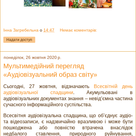
Інна Загребельна
о
14:47
Немає коментарів:
Надати доступ
понеділок, 26 жовтня 2020 р.
Мультимедійний перегляд
«Аудіовізуальний образ світу»
Сьогодні, 27 жовтня, відзначають
Всесвітній день
аудіовізуальної спадщини
. Акумульовані в
аудіовізуальних документах знання – невід’ємна частина
сучасного інформаційного суспільства.
Всесвітня аудіовізуальна спадщина, що об’єднує аудіо-
та відеозаписи, є надзвичайно вразливою і може бути
пошкоджена або повністю втрачена внаслідок
недбалого ставлення, природного руйнування,