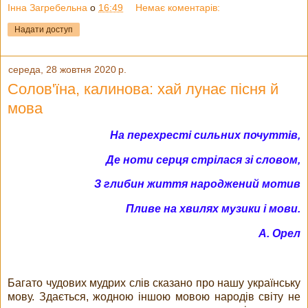
Інна Загребельна
о
16:49
Немає коментарів:
Надати доступ
середа, 28 жовтня 2020 р.
Солов'їна, калинова: хай лунає пісня й
мова
На перехресті сильних почуттів,
Де ноти серця стрілася зі словом,
З глибин життя народжений мотив
Пливе на хвилях музики і мови.
А. Орел
Багато чудових мудрих слів сказано про нашу українську
мову. Здається, жодною іншою мовою народів світу не