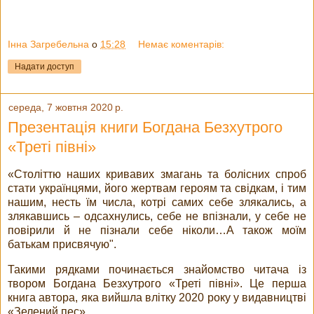
Інна Загребельна
о
15:28
Немає коментарів:
Надати доступ
середа, 7 жовтня 2020 р.
Презентація книги Богдана Безхутрого
«Треті півні»
«Століттю наших кривавих змагань та болісних спроб
стати українцями, його жертвам героям та свідкам, і тим
нашим, несть їм числа, котрі самих себе злякались, а
злякавшись – одсахнулись, себе не впізнали, у себе не
повірили й не пізнали себе ніколи…А також моїм
батькам присвячую".
Такими рядками починається знайомство читача із
твором Богдана Безхутрого «Треті півні». Це перша
книга автора, яка вийшла влітку 2020 року у видавництві
«Зелений пес».