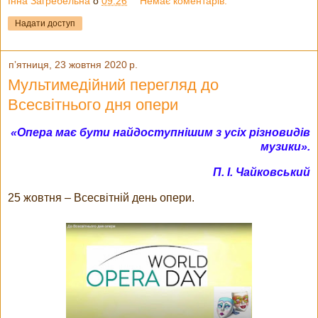
Інна Загребельна
о
09:26
Немає коментарів:
Надати доступ
пʼятниця, 23 жовтня 2020 р.
Мультимедійний перегляд до
Всесвітнього дня опери
«Опера має бути найдоступнішим з усіх різновидів
музики».
П. І. Чайковський
25 жовтня – Всесвітній день опери.