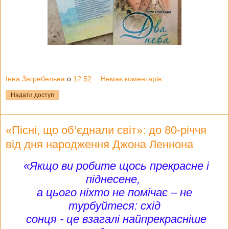
Інна Загребельна
о
12:52
Немає коментарів:
Надати доступ
«Пісні, що об’єднали світ»: до 80-річчя
від дня народження Джона Леннона
«Якщо ви робите щось прекрасне і
піднесене,
а цього ніхто не помічає – не
турбуйтеся: схід
сонця - це взагалі найпрекрасніше