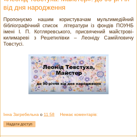
від дня народження
Пропонуємо нашим користувачам мультимедійний
бібліографічний список літератури із фондів ПОУНБ
імені І. П. Котляревського, присвячений майстрові-
килимареві з Решетилівки – Леоніду Самійловичу
Товстусі.
Інна Загребельна
о
11:58
Немає коментарів:
Надати доступ