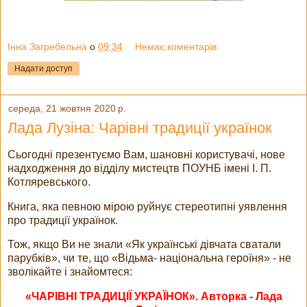
Інна Загребельна
о
09:34
Немає коментарів:
Надати доступ
середа, 21 жовтня 2020 р.
Лада Лузіна: Чарівні традиції українок
Сьогодні презентуємо Вам, шановні користувачі, нове
надходження до відділу мистецтв ПОУНБ імені І. П.
Котляревського.
Книга, яка певною мірою руйнує стереотипні уявлення
про традиції українок.
Тож, якщо Ви не знали «Як українські дівчата сватали
парубків», чи те, що «Відьма- національна героїня» - не
зволікайте і знайомтеся:
«ЧАРІВНІ ТРАДИЦІЇ УКРАЇНОК». Авторка -
Лада