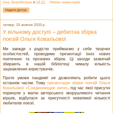
Інна Загребельна
о
14:22
Немає коментарів:
Надати доступ
четвер, 15 жовтня 2020 р.
У вільному доступі – дебютна збірка
поезій Ольги Ковальової
Ми завжди з радістю приймаємо у себе творчих
особистостей, проводимо презентації їхніх нових
поетичних та прозових збірок. Ці заходи зазвичай
збирають в нашій бібліотеці чималу кількість
зацікавлених користувачів.
Проте умови пандемії не дозволяють робити цього
останнім часом. Тому
презентація збірки поезій Ольги
Ковальової «Соединяющие нити»
, під час якої присутні
поринули у магію авторського зворушливого читання
віршів, відбулася за присутності невеликої кількості
любителів поезії.