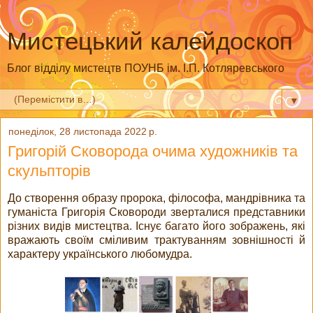
Мистецький калейдоскоп
Блог відділу мистецтв ПОУНБ ім. І.П. Котляревського
▼
понеділок, 28 листопада 2022 р.
Григорій Сковорода очима художників та
скульпторів
До створення образу пророка, філософа, мандрівника та
гуманіста Григорія Сковороди зверталися представники
різних видів мистецтва. Існує багато його зображень, які
вражають своїм сміливим трактуванням зовнішності й
характеру українського любомудра.