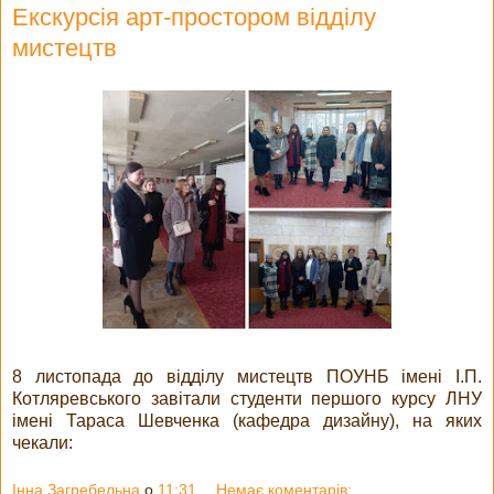
Екскурсія арт-простором відділу
мистецтв
8 листопада до відділу мистецтв ПОУНБ імені І.П.
Котляревського завітали студенти першого курсу ЛНУ
імені Тараса Шевченка (кафедра дизайну), на яких
чекали:
Інна Загребельна
о
11:31
Немає коментарів: