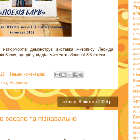
Хри
#п
#Р
053
Авр
Ада
Сол
Кабі
Буч
а натюрмортів демонструє виставка живопису Леоніда
Ана
Коч
я барв», що діє у відділі мистецтв обласної бібліотеки.
Ана
Ана
Пок
:27
Немає коментарів:
Ше
Виш
іков
,
М.Лахижа
дос
ма
розв
четвер, 8 лютого 2024 р.
Ар
ауд
бан
о весело та пізнавально
Ба
Бер
бібл
біоб
під