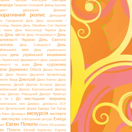
Григорій
ицький
Григорій Мясоєдов
ворода
Гриценко-Холодний
Давид Бурлюк
джест
дарування
Дворжак
коративний розпис
Демуцький
ис Городничий
День
День захисників і
исниць України
День Збройних Сил України
ь знань
День Конституції України
День
День міста
День
рі
День Незалежності
алежності України
День Святого
ентина
День
День Соборності
аїнського кіно
День українського
день української вишиванки
ацтва
ь Української Державності
День української
День художника
емності та мови
аїни
Деревянко Ольга
Дешко Наталія
аз
Джон Леннон
Джузеппе Арчімбольдо
Дивограй
зеппе Верді
Діана Клочко
Діана
риненко
Дісней
Дмитро Астахов
Дмитро
жейовський
Дмитро Бортнянський
Дмитро
енко
Дмитро Ревуцький
Дмитро Яремчук
До мистецьких звершень
Ш №1
ументальне кіно
Домінус
допомога ЗСУ
кон
Дунаєвський
Дюрер
Едвард Гріг
Едґар
екскурсія
експерти
а
Ежен Делакруа
 мистецтво
Енеїда
електронний ресурс
Євген Пілюгін
амп
Євген Євтушенко
ен Пілюгін
Євгеній Корнієнко
Європа