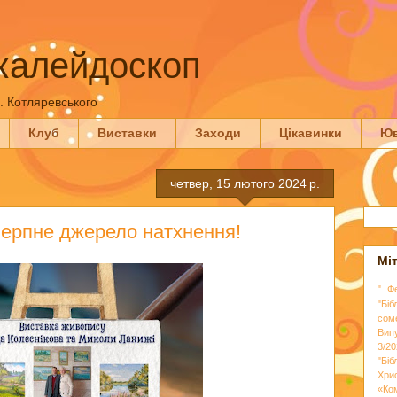
калейдоскоп
П. Котляревського
Клуб
Виставки
Заходи
Цікавинки
Юв
четвер, 15 лютого 2024 р.
черпне джерело натхнення!
Мі
" Ф
"Біб
сом
Вип
3/20
"Бі
Хри
«Ко