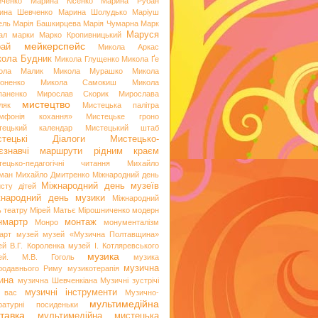
иченко
Марина Кісенко
Марина Рубан
ина Шевченко
Марина Шолудько
Маріуш
ель
Марія Башкирцева
Марія Чумарна
Марк
Маруся
ал
марки
Марко Кропивницький
мейкерспейс
рай
Микола Аркас
ола Будник
Микола Глущенко
Микола Ґе
ола Малик
Микола Мурашко
Микола
оненко
Микола Самокиш
Микола
паненко
Мирослав Скорик
Мирослава
мистецтво
ляк
Мистецька палітра
мфонія кохання»
Мистецьке гроно
тецький календар
Мистецький штаб
стецькі Діалоги
Мистецько-
аєзнавчі маршрути рідним краєм
тецько-педагогічні читання
Михайло
ман
Михайло Дмитренко
Міжнародний день
Міжнародний день музеїв
исту дітей
жнародний день музики
Міжнародний
ь театру
Мірей Матьє
Мірошниченко
модерн
нмартр
монтаж
Монро
монументалізм
арт
музей
музей «Музична Полтавщина»
ей В.Г. Короленка
музей І. Котляревського
музика
ей. М.В. Гоголь
музика
музична
родавнього Риму
музикотерапія
ина
музична Шевченкіана
Музичні зустрічі
музичні інструменти
 вас
Музично-
мультимедійна
ературні посиденьки
тавка
мультимедійна мистецька