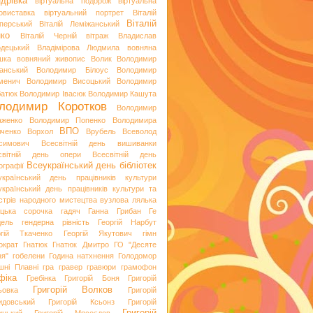
дрівка
віртуальна подорож
віртуальна
овиставка
віртуальний портрет
Віталій
Віталій
перський
Віталій Леміжанський
ко
Віталій Черній
вітраж
Владислав
одецький
Владімірова Людмила
вовняна
шка
вовняний живопис
Волик
Володимир
анський
Володимир Білоус
Володимир
менич
Володимир Висоцький
Володимир
батюк
Володимир Івасюк
Володимир Кашута
лодимир Коротков
Володимир
аженко
Володимир Попенко
Володимира
ВПО
вченко
Ворхол
Врубель
Всеволод
симович
Всесвітній день вишиванки
світній день опери
Всесвітній день
Всеукраїнський день бібліотек
ографії
український день працівників культури
український день працівників культури та
стрів народного мистецтва
вузлова лялька
яцька сорочка
гадяч
Ганна Грибан
Ге
дель
гендерна рівність
Георгій Нарбут
ргій Ткаченко
Георгій Якутович
гімн
ократ
Гнатюк
Гнатюк Дмитро
ГО "Десяте
ня"
гобелени
Година натхнення
Голодомор
шні Плавні
гра
гравер
гравюри
грамофон
фіка
Гребінка
Григорій Боня
Григорій
Григорій Волков
ьовка
Григорій
идовський
Григорій Ксьонз
Григорій