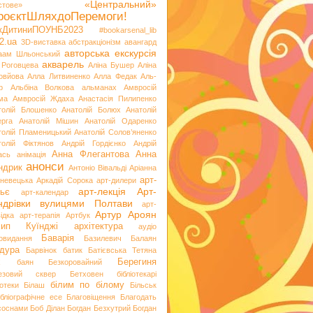
«Центральний»
стове»
роєктШляхдоПеремоги!
ікДитиниПОУНБ2023
#bookarsenal_lib
2.ua
3D-виставка
абстракціонізм
авангард
авторська екскурсія
аам Шльонський
акварель
 Роговцева
Аліна Бушер
Аліна
овйова
Алла Литвиненко
Алла Федак
Аль-
р
Альбіна Волкова
альманах
Амвросій
ма
Амвросій Ждаха
Анастасія Пилипенко
толій Блошенко
Анатолій Болюх
Анатолій
ерга
Анатолій Мішин
Анатолій Одаренко
толій Пламеницький
Анатолій Солов’яненко
толій Фіктянов
Андрій Гордієнко
Андрій
Анна Флегантова
Анна
ась
анімація
анонси
ндрик
Антоніо Вівальді
Аріанна
арт-
невецька
Аркадій Сорока
арт-дилери
арт-лекція
Арт-
ьє
арт-календар
ндрівки вулицями Полтави
арт-
Артур Ароян
ідка
арт-терапія
Артбук
хип Куїнджі
архітектура
аудіо
Баварія
іовидання
Базилевич
Балаян
дура
Барвінок
батик
Батієвська Тетяна
х
Берегиня
баян
Безкоровайний
езовий сквер
Бетховен
бібліотекарі
білим по білому
іотеки
Білаш
Більськ
ібліографічне есе
Благовіщення
Благодать
 соснами
Боб Ділан
Богдан Безхутрий
Богдан