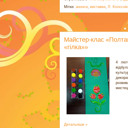
Мітки:
анонси
,
виставки
,
Л. Колєсні
Майстер-клас «Полта
«гілка»»
4 люто
відбу
культ
декора
розви
мистец
Детальніше »