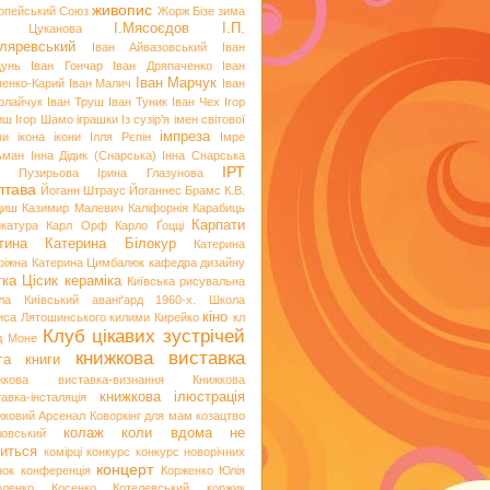
живопис
опейський Союз
Жорж Бізе
зима
І.Мясоєдов
І.П.
я Цуканова
ляревський
Іван Айвазовський
Іван
цунь
Іван Гончар
Іван Дряпаченко
Іван
Іван Марчук
пенко-Карий
Іван Малич
Іван
олайчук
Іван Труш
Іван Туник
Іван Чех
Ігор
иш
Ігор Шамо
іграшки
Із сузір’я імен світової
імпреза
ви
ікона
ікони
Ілля Рєпін
Імре
ьман
Інна Дідик (Снарська)
Інна Снарська
ІРТ
и Пузирьова
Ірина Глазунова
лтава
Йоганн Штраус
Йоганнес Брамс
К.В.
диш
Казимир Малевич
Каліфорнія
Карабиць
Карпати
икатура
Карл Орф
Карло Ґоцці
тина
Катерина Білокур
Катерина
ріжна
Катерина Цимбалюк
кафедра дизайну
тка Цісик
кераміка
Київська рисувальна
ла
Київський аванґард 1960-х. Школа
кіно
иса Лятошинського
килими
Кирейко
кл
Клуб цікавих зустрічей
д Моне
книжкова виставка
га
книги
жкова виставка-визнання
Книжкова
книжкова ілюстрація
авка-інсталяція
жковий Арсенал
Коворкінг для мам
козацтво
колаж
коли вдома не
ловський
иться
комірці
конкурс
конкурс новорічних
концерт
нок
конференція
Корженко Юлія
оленко
Косенко
Котелевський коржик