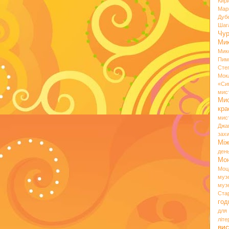
Кир
Мар
Дуб
Шаг
Чу
Мик
Мик
Пим
Сте
Мок
«Си
мис
Ми
кр
мис
Джа
зах
Мі
ден
Мо
Моц
муз
муз
Ста
год
для
літ
вис