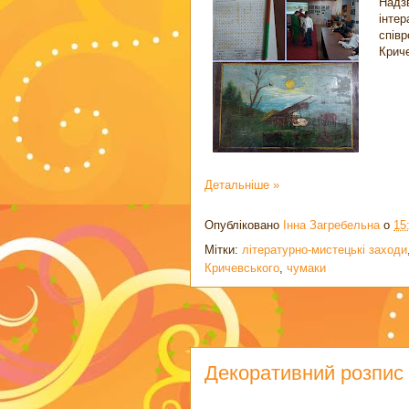
Надз
інте
спів
Криче
Детальніше »
Опубліковано
Інна Загребельна
о
15
Мітки:
літературно-мистецькі заходи
Кричевського
,
чумаки
Декоративний розпис 