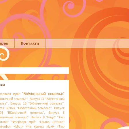
ілеї
Контакти
тки
"Бібліотечний сомельє"
еєрверк мрій"
ліотечний сомельє". Випуск 17
"Бібліотечний
ельє". Випуск 18
"Бібліотечний сомельє".
уск 3/2024
"Бібліотечний сомельє". Випуск
25
"Бібліотечний сомельє". Випуск 5
бліотечний сомельє". Випуск 6
"Рада"
"Тіло
стове"
"Феєрверк мрій"
"Цікава читанка"
мільфо»
«Міст»
«На крилах пісні»
«Тіло