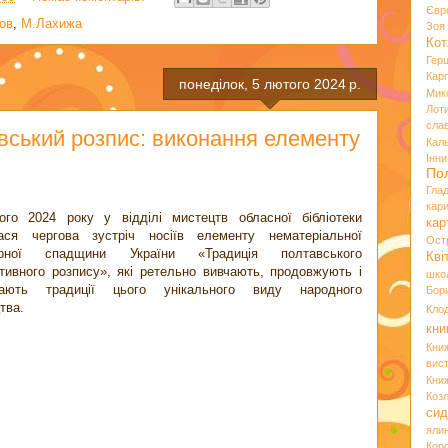
Євр
ков
,
М.Лахижа
Зо
Кот
Гер
Кар
понеділок, 5 лютого 2024 р.
Мик
Лот
сла
вський розпис: виконання елементу
Кал
Інн
По
Гла
кар
го 2024 року у відділі мистецтв обласної бібліотеки
кар
лася чергова зустріч носіїв елементу нематеріальної
Ост
урної спадщини України «Традиція полтавського
Кві
тивного розпису», які ретельно вивчають, продовжують і
шко
вають традиції цього унікального виду народного
Бор
тва.
Кло
кни
Кни
вист
Кни
Коз
сид
яли
Кор