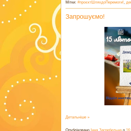
Мітки:
#проєктШляхдоПеремоги!
,
де
Запрошуємо!
Детальніше »
Опубліковано
Інна Загребельна
о
16