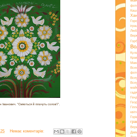
ман
фот
Каш
Хан
Гор
ігра
Люб
Вер
Гор
Во
Кул
Кра
Мак
Все
фот
Все
Все
май
гад
Ген
Гео
н Іванович. "Сміються й плачуть солов'ї".
Гіпп
квіт
Горі
гра
Вер
:25
Немає коментарів:
Дав