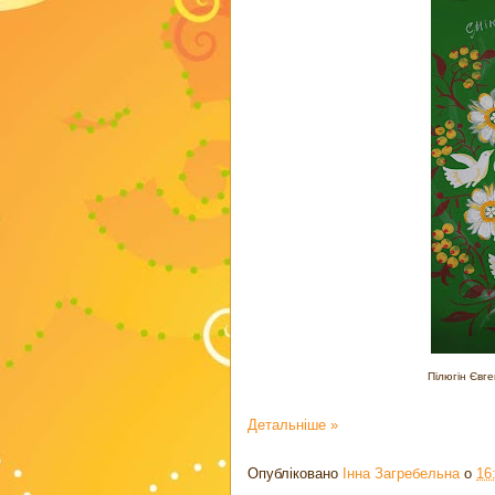
Пілюгін Євге
Детальніше »
Опубліковано
Інна Загребельна
о
16