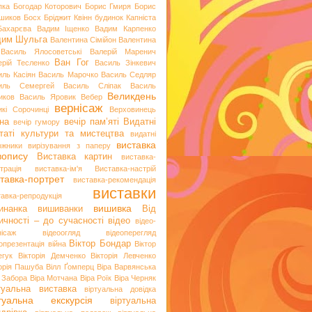
пка
Богодар Которович
Борис Гмиря
Борис
шиков
Босх
Бріджит Квінн
будинок Капніста
Бахарєва
Вадим Іщенко
Вадим Карпенко
дим Шульга
Валентина Сімійон
Валентина
Василь Ялосоветські
Валерій Маренич
Ван Гог
ерій Тесленко
Василь Зінкевич
иль Касіян
Василь Марочко
Василь Седляр
иль Семергей
Василь Сліпак
Василь
Великдень
иков
Василь Яровик
Вебер
вернісаж
икі Сорочинці
Верховинець
на
вечір пам’яті
Видатні
вечір гумору
таті культури та мистецтва
видатні
виставка
ожники
вирізування з паперу
вопису
Виставка картин
виставка-
трація
виставка-ім'я
Виставка-настрій
тавка-портрет
виставка-рекомендація
виставки
тавка-репродукція
вишивка
инанка
вишиванки
Від
ичності – до сучасності
відео
відео-
нісаж
відеоогляд
відеоперегляд
Віктор Бондар
опрезентація
війна
Віктор
егук
Вікторія Демченко
Вікторія Левченко
торія Пашуба
Вілл Ґомперц
Віра Варвянська
а Забора
Віра Мотчана
Віра Роїк
Віра Черняк
туальна виставка
віртуальна довідка
ртуальна екскурсія
віртуальна