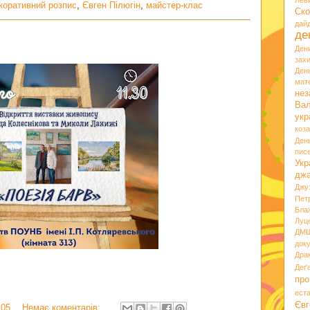
Лев
коративний розпис
,
Євген Пілюгін
,
майстер-клас
Ско
дай
де
Ден
зах
Ден
мате
нез
Вал
укр
коз
Ден
пис
Укр
дж
Джу
Пет
Бла
Луц
ДМ
док
Дра
Деґ
про
ест
Євг
:05
Немає коментарів: