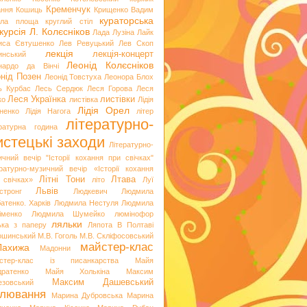
Кременчук
ання
Кошиць
Крищенко Вадим
кураторська
гла площа
круглий стіл
курсія
Л. Колєсніков
Лада Лузіна
Лайк
иса Євтушенко
Лев Ревуцький
Лев Скоп
лекція
лекція-концерт
инський
Леонід Колєсніков
нардо да Вінчі
нід Позен
Леонід Товстуха
Леонора Блох
ь Курбас
Лесь Сердюк
Леся Горова
Леся
Леся Українка
листівки
ко
листівка
Лідія
Лідія Орел
хненко
Лідія Нагога
літер
літературно-
ературна година
стецькі заходи
Літературно-
ичний вечір "Історії кохання при свічках"
ературно-музичний вечір «Історії кохання
Літні Тони
Лтава
 свічках»
літо
Луї
Львів
стронг
Людкевич
Людмила
атенко. Харків
Людмила Нестуля
Людмила
іменко
Людмила Шумейко
люмінофор
ляльки
ька з паперу
Ляпота В Полтаві
ошинський
М.В. Гоголь
М.В. Скліфосовський
майстер-клас
Лахижа
Мадонни
стер-клас із писанкарства
Майя
дратенко
Майя Холькіна
Максим
Максим Дашевський
езовський
лювання
Марина Дубровська
Марина