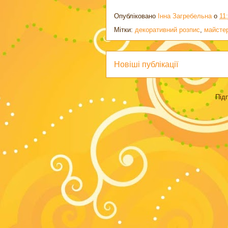
Опубліковано
Інна Загребельна
о
11
Мітки:
декоративний розпис
,
майсте
Новіші публікації
Під