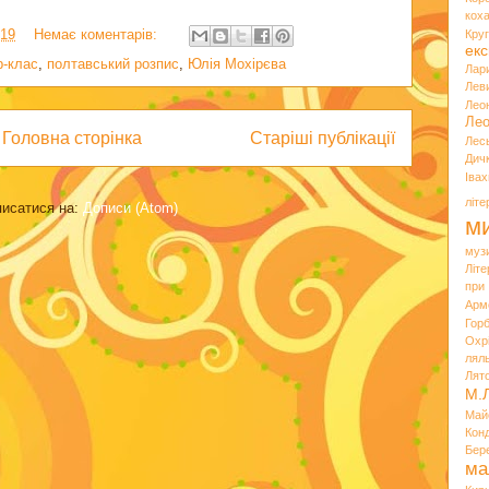
кох
:19
Немає коментарів:
Кру
екс
р-клас
,
полтавський розпис
,
Юлія Мохірєва
Лар
Лев
Лео
Лео
Головна сторінка
Старіші публікації
Лес
Дич
Іва
літ
писатися на:
Дописи (Atom)
ми
муз
Літ
при
Арм
Горб
Охр
лял
Лят
М.
Май
Кон
Бер
ма