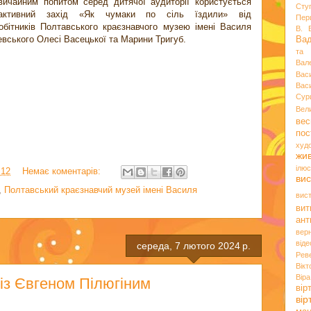
вичайним попитом серед дитячої аудиторії користується
Сту
рактивний захід «Як чумаки по сіль їздили» від
Пер
робітників Полтавського краєзнавчого музею імені Василя
В. 
вського Олесі Васецької та Марини Тригуб.
Ва
та 
Вал
Вас
Вас
Сур
Вел
вес
пос
худ
жи
ілюс
:12
Немає коментарів:
вис
,
Полтавський краєзнавчий музей імені Василя
вис
вит
ант
вер
віде
середа, 7 лютого 2024 р.
Рев
Вік
Вір
із Євгеном Пілюгіним
вір
ві