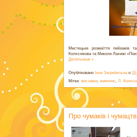
Мистецьке розмаїття пейзажів т
Колєснікова та Миколи Лахижі «Поезі
Детальніше »
Опубліковано
Інна Загребельна
о
15
Мітки:
виставки
,
живопис
,
Л. Колєсн
Про чумаків і чумацтв