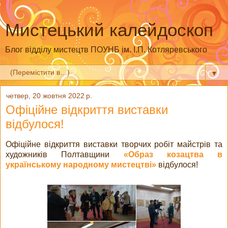
Мистецький калейдоскоп
Блог відділу мистецтв ПОУНБ ім. І.П. Котляревського
▼
четвер, 20 жовтня 2022 р.
Офіційне відкриття виставки
відбулося!
Офіційне відкриття виставки творчих робіт майстрів та
художників Полтавщини
«Образ козацтва в
українському народному мистецтві»
відбулося!