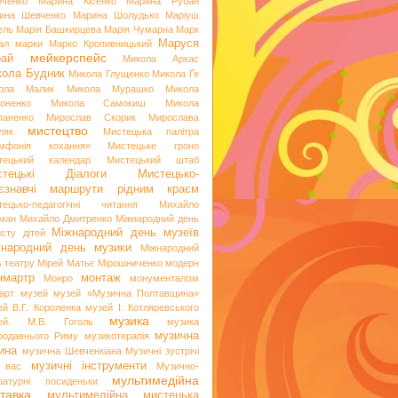
иченко
Марина Кісенко
Марина Рубан
ина Шевченко
Марина Шолудько
Маріуш
ель
Марія Башкирцева
Марія Чумарна
Марк
Маруся
ал
марки
Марко Кропивницький
мейкерспейс
рай
Микола Аркас
ола Будник
Микола Глущенко
Микола Ґе
ола Малик
Микола Мурашко
Микола
оненко
Микола Самокиш
Микола
паненко
Мирослав Скорик
Мирослава
мистецтво
ляк
Мистецька палітра
мфонія кохання»
Мистецьке гроно
тецький календар
Мистецький штаб
стецькі Діалоги
Мистецько-
аєзнавчі маршрути рідним краєм
тецько-педагогічні читання
Михайло
ман
Михайло Дмитренко
Міжнародний день
Міжнародний день музеїв
исту дітей
жнародний день музики
Міжнародний
ь театру
Мірей Матьє
Мірошниченко
модерн
нмартр
монтаж
Монро
монументалізм
арт
музей
музей «Музична Полтавщина»
ей В.Г. Короленка
музей І. Котляревського
музика
ей. М.В. Гоголь
музика
музична
родавнього Риму
музикотерапія
ина
музична Шевченкіана
Музичні зустрічі
музичні інструменти
 вас
Музично-
мультимедійна
ературні посиденьки
тавка
мультимедійна мистецька