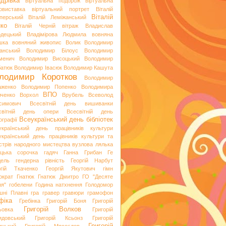
дрівка
віртуальна подорож
віртуальна
овиставка
віртуальний портрет
Віталій
Віталій
перський
Віталій Леміжанський
ко
Віталій Черній
вітраж
Владислав
одецький
Владімірова Людмила
вовняна
шка
вовняний живопис
Волик
Володимир
анський
Володимир Білоус
Володимир
менич
Володимир Висоцький
Володимир
батюк
Володимир Івасюк
Володимир Кашута
лодимир Коротков
Володимир
аженко
Володимир Попенко
Володимира
ВПО
вченко
Ворхол
Врубель
Всеволод
симович
Всесвітній день вишиванки
світній день опери
Всесвітній день
Всеукраїнський день бібліотек
ографії
український день працівників культури
український день працівників культури та
стрів народного мистецтва
вузлова лялька
яцька сорочка
гадяч
Ганна Грибан
Ге
дель
гендерна рівність
Георгій Нарбут
ргій Ткаченко
Георгій Якутович
гімн
ократ
Гнатюк
Гнатюк Дмитро
ГО "Десяте
ня"
гобелени
Година натхнення
Голодомор
шні Плавні
гра
гравер
гравюри
грамофон
фіка
Гребінка
Григорій Боня
Григорій
Григорій Волков
ьовка
Григорій
идовський
Григорій Ксьонз
Григорій