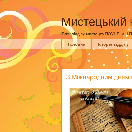
Мистецький 
Блог відділу мистецтв ПОУНБ ім. І.
Головна
Історія відділу
З Міжнародним днем 