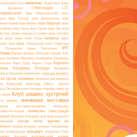
живопис
опейський Союз
Жорж Бізе
зима
І.Мясоєдов
І.П.
я Цуканова
ляревський
Іван Айвазовський
Іван
цунь
Іван Гончар
Іван Дряпаченко
Іван
Іван Марчук
пенко-Карий
Іван Малич
Іван
олайчук
Іван Труш
Іван Туник
Іван Чех
Ігор
иш
Ігор Шамо
іграшки
Із сузір’я імен світової
імпреза
ви
ікона
ікони
Ілля Рєпін
Імре
ьман
Інна Дідик (Снарська)
Інна Снарська
ІРТ
и Пузирьова
Ірина Глазунова
лтава
Йоганн Штраус
Йоганнес Брамс
К.В.
диш
Казимир Малевич
Каліфорнія
Карабиць
Карпати
икатура
Карл Орф
Карло Ґоцці
тина
Катерина Білокур
Катерина
ріжна
Катерина Цимбалюк
кафедра дизайну
тка Цісик
кераміка
Київська рисувальна
ла
Київський аванґард 1960-х. Школа
кіно
иса Лятошинського
килими
Кирейко
кл
Клуб цікавих зустрічей
д Моне
книжкова виставка
га
книги
жкова виставка-визнання
Книжкова
книжкова ілюстрація
авка-інсталяція
жковий Арсенал
Коворкінг для мам
козацтво
колаж
коли вдома не
ловський
иться
комірці
конкурс
конкурс новорічних
концерт
нок
конференція
Корженко Юлія
оленко
Косенко
Котелевський коржик