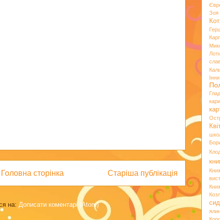
Євр
Зо
Кот
Гер
Кар
Мик
Лот
сла
Кал
Інн
По
Гла
кар
кар
Ост
Кві
шко
Бор
Кло
кни
Кни
Головна сторінка
Старіша публікація
вист
Кни
Коз
сид
ся на:
Дописати коментарі (Atom)
яли
Кор