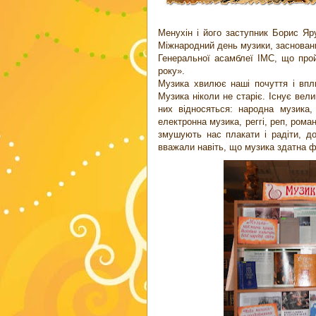
Менухін і його заступник Борис Я
Міжнародний день музики, заснован
Генеральної асамблеї IMC, що про
року».
Музика хвилює наші почуття і впли
Музика ніколи не старіє. Існує вели
них відносяться: народна музика,
електронна музика, реггі, реп, рома
змушують нас плакати і радіти, д
вважали навіть, що музика здатна 