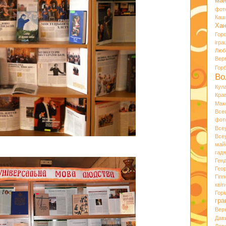
ман
фот
Каш
Хан
Гор
ігра
Люб
Вер
Гор
Во
Кул
Кра
Мак
Все
фот
Все
Все
май
гад
Ген
Гео
Гіпп
квіт
Горі
гра
Вер
Дав