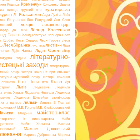
Кременчук
ання
Кошиць
Крищенко Вадим
кураторська
гла площа
круглий стіл
курсія
Л. Колєсніков
Лада Лузіна
Лайк
иса Євтушенко
Лев Ревуцький
Лев Скоп
лекція
лекція-концерт
инський
Леонід Колєсніков
нардо да Вінчі
нід Позен
Леонід Товстуха
Леонора Блох
ь Курбас
Лесь Сердюк
Леся Горова
Леся
Леся Українка
листівки
ко
листівка
Лідія
Лідія Орел
хненко
Лідія Нагога
літер
літературно-
ературна година
стецькі заходи
Літературно-
ичний вечір "Історії кохання при свічках"
ературно-музичний вечір «Історії кохання
Літні Тони
Лтава
 свічках»
літо
Луї
Львів
стронг
Людкевич
Людмила
атенко. Харків
Людмила Нестуля
Людмила
іменко
Людмила Шумейко
люмінофор
ляльки
ька з паперу
Ляпота В Полтаві
ошинський
М.В. Гоголь
М.В. Скліфосовський
майстер-клас
Лахижа
Мадонни
стер-клас із писанкарства
Майя
дратенко
Майя Холькіна
Максим
Максим Дашевський
езовський
лювання
Марина Дубровська
Марина