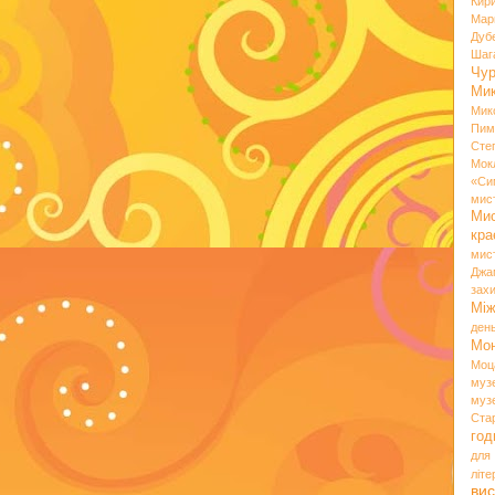
Кир
Мар
Дуб
Шаг
Чу
Мик
Мик
Пим
Сте
Мок
«Си
мис
Ми
кр
мис
Джа
зах
Мі
ден
Мо
Моц
муз
муз
Ста
год
для
літ
вис