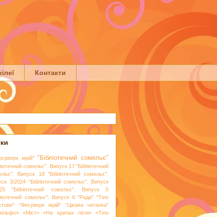
ілеї
Контакти
тки
"Бібліотечний сомельє"
еєрверк мрій"
ліотечний сомельє". Випуск 17
"Бібліотечний
ельє". Випуск 18
"Бібліотечний сомельє".
уск 3/2024
"Бібліотечний сомельє". Випуск
25
"Бібліотечний сомельє". Випуск 5
бліотечний сомельє". Випуск 6
"Рада"
"Тіло
стове"
"Феєрверк мрій"
"Цікава читанка"
мільфо»
«Міст»
«На крилах пісні»
«Тіло