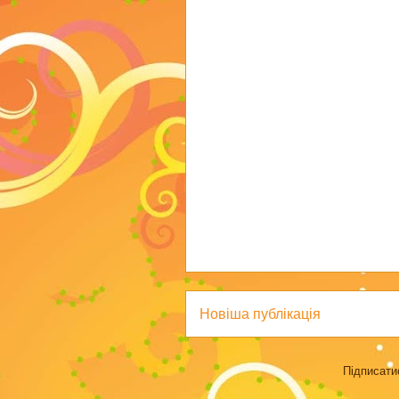
Новіша публікація
Підписати