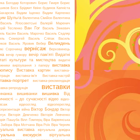
пка
Богодар Которович
Борис Гмиря
Борис
шиков
Босх
Бріджит Квінн
будинок Капніста
Бахарєва
Вадим Іщенко
Вадим Карпенко
дим Шульга
Валентина Сімійон
Валентина
Василь Ялосоветські
Валерій Маренич
Ван Гог
ерій Тесленко
Василь Зінкевич
иль Касіян
Василь Марочко
Василь Седляр
иль Семергей
Василь Сліпак
Василь
Великдень
иков
Василь Яровик
Вебер
вернісаж
икі Сорочинці
Верховинець
на
вечір пам’яті
Видатні
вечір гумору
таті культури та мистецтва
видатні
виставка
ожники
вирізування з паперу
вопису
Виставка картин
виставка-
трація
виставка-ім'я
Виставка-настрій
тавка-портрет
виставка-рекомендація
виставки
тавка-репродукція
вишивка
инанка
вишиванки
Від
ичності – до сучасності
відео
відео-
нісаж
відеоогляд
відеоперегляд
Віктор Бондар
опрезентація
війна
Віктор
егук
Вікторія Демченко
Вікторія Левченко
торія Пашуба
Вілл Ґомперц
Віра Варвянська
а Забора
Віра Мотчана
Віра Роїк
Віра Черняк
туальна виставка
віртуальна довідка
ртуальна екскурсія
віртуальна