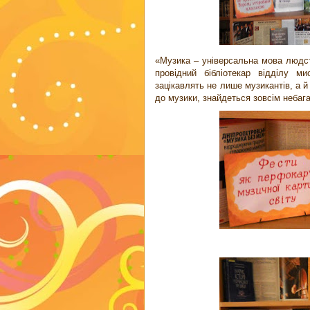
«Музика – універсальна мова людст
провідний бібліотекар відділу м
зацікавлять не лише музикантів, а 
до музики, знайдеться зовсім небага