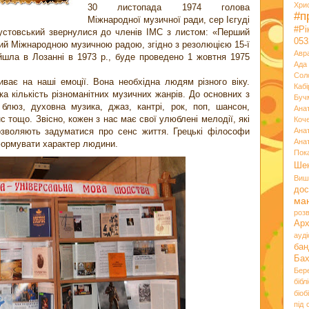
Хри
30 листопада 1974 голова
#п
Міжнародної музичної ради, сер Ієгуді
#Р
рустовський звернулися до членів IMC з листом: «Перший
053
ий Міжнародною музичною радою, згідно з резолюцією 15-ї
Авр
йшла в Лозанні в 1973 р., буде проведено 1 жовтня 1975
Ада
Сол
ває на наші емоції. Вона необхідна людям різного віку.
Кабі
ка кількість різноманітних музичних жанрів. До основних з
Буч
 блюз, духовна музика, джаз, кантрі, рок, поп, шансон,
Ана
нс тощо. Звісно, кожен з нас має свої улюблені мелодії, які
Коч
озволяють задуматися про сенс життя. Грецькі філософи
Ана
Ана
формувати характер людини.
Пок
Ше
Виш
дос
ма
розв
Ар
ауд
бан
Ба
Бер
бібл
біоб
під