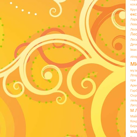
кох
Кру
екс
Лар
Лев
Лео
Лео
Лес
Дич
Іва
літ
ми
муз
Літ
при
Арм
Горб
Охр
лял
Лят
М.
Май
Кон
Бер
ма