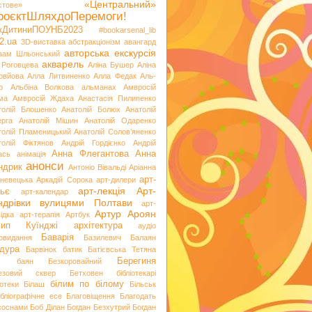
«Центральний»
стове»
роєктШляхдоПеремоги!
ікДитиниПОУНБ2023
#bookarsenal_lib
2.ua
3D-виставка
абстракціонізм
авангард
авторська екскурсія
аам Шльонський
акварель
 Роговцева
Аліна Бушер
Аліна
овйова
Алла Литвиненко
Алла Федак
Аль-
р
Альбіна Волкова
альманах
Амвросій
ма
Амвросій Ждаха
Анастасія Пилипенко
толій Блошенко
Анатолій Болюх
Анатолій
ерга
Анатолій Мішин
Анатолій Одаренко
толій Пламеницький
Анатолій Солов’яненко
толій Фіктянов
Андрій Гордієнко
Андрій
Анна Флегантова
Анна
ась
анімація
анонси
ндрик
Антоніо Вівальді
Аріанна
арт-
невецька
Аркадій Сорока
арт-дилери
арт-лекція
Арт-
ьє
арт-календар
ндрівки вулицями Полтави
арт-
Артур Ароян
ідка
арт-терапія
Артбук
хип Куїнджі
архітектура
аудіо
Баварія
іовидання
Базилевич
Балаян
дура
Барвінок
батик
Батієвська Тетяна
х
Берегиня
баян
Безкоровайний
езовий сквер
Бетховен
бібліотекарі
білим по білому
іотеки
Білаш
Більськ
ібліографічне есе
Благовіщення
Благодать
 соснами
Боб Ділан
Богдан Безхутрий
Богдан