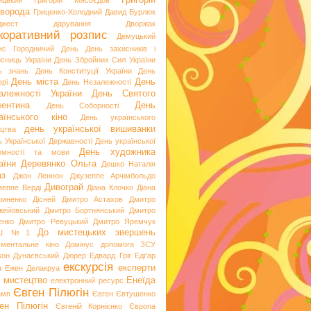
Григорій
ицький
Григорій Мясоєдов
ворода
Гриценко-Холодний
Давид Бурлюк
джест
дарування
Дворжак
коративний розпис
Демуцький
ис Городничий
День
День захисників і
исниць України
День Збройних Сил України
ь знань
День Конституції України
День
День міста
День
рі
День Незалежності
алежності України
День Святого
ентина
День
День Соборності
аїнського кіно
День українського
день української вишиванки
ацтва
ь Української Державності
День української
День художника
емності та мови
аїни
Деревянко Ольга
Дешко Наталія
аз
Джон Леннон
Джузеппе Арчімбольдо
Дивограй
зеппе Верді
Діана Клочко
Діана
риненко
Дісней
Дмитро Астахов
Дмитро
жейовський
Дмитро Бортнянський
Дмитро
енко
Дмитро Ревуцький
Дмитро Яремчук
До мистецьких звершень
Ш №1
ументальне кіно
Домінус
допомога ЗСУ
кон
Дунаєвський
Дюрер
Едвард Гріг
Едґар
екскурсія
експерти
а
Ежен Делакруа
 мистецтво
Енеїда
електронний ресурс
Євген Пілюгін
амп
Євген Євтушенко
ен Пілюгін
Євгеній Корнієнко
Європа