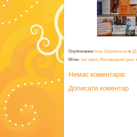
Опубліковано
Інна Загребельна
о
10
Мітки:
виставки
,
Міжнародний день 
Немає коментарів:
Дописати коментар