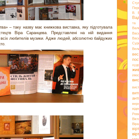
Сту
Пер
В. 
Ва
та 
ва» – таку назву має книжкова виставка, яку підготувала
Вал
истецтв Віра Саранцева. Представлені на ній видання
Вас
й всіх любителів музики. Адже людей, абсолютно байдужих
Вас
Сур
то.
Вел
вес
пос
худ
жи
ілюс
вис
вис
вит
ант
вер
віде
Рев
Вік
Вір
вір
ві