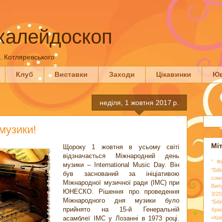
калейдоскоп
П. Котляревського
Клуб
Виставки
Заходи
Цікавинки
Юв
неділя, 1 жовтня 2017 р.
музики!
Мі
Щороку 1 жовтня в усьому світі
відзначається Міжнародний день
" Ф
музики – International Music Day. Він
"Біб
був заснований за ініціативою
сом
Міжнародної музичної ради (IMC) при
Вип
ЮНЕСКО. Рішення про проведення
3/20
Міжнародного дня музики було
"Бі
прийнято на 15-й Генеральній
Хри
асамблеї IMC у Лозанні в 1973 році.
«Ко