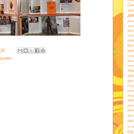
Лев
Ско
дай
де
Ден
зах
Ден
мате
нез
Вал
:34
укр
коз
музики
Ден
пис
Укр
дж
Джу
Пет
Бла
Луц
ДМ
док
Дра
Деґ
про
ест
Євг