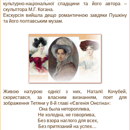
культурно-національної спадщини та його автора –
скульптора М.Г. Когана.
Екскурсія вийшла дещо романтичною завдяки Пушкіну
та його полтавським музам.
Живою натурою однієї з них, Наталії Кочубей,
скористався, за власним визнанням, поет для
зображення Тетяни у 8-й главі «Євгенія Онєгіна»:
Она была нетороплива,
Не холодна, не говорлива,
Без взора наглого для всех,
Без притязаний на успех…