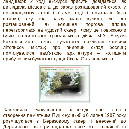
ландшафт. У ході екскурсії присутні довідалися, як
виглядала місцевість, де зараз розташований сквер, у
позаминулому столітті (саме тоді і почалася його
історія); яку тоді назву мала вулиця, де він
розташований; як колишня торгова площа
перетворилася на чудовий сквер і чому це пов'язано з
ім'ям полтавського громадського діяча М.А. Білухи-
Кохановського, якого сучасники називали «живим
літописом міста»; про видовий склад рослин;
помилувалися пам'яткою архітектури – колишнім
прибутковим будинком купця Якова Сатановського.
Зацікавила екскурсантів розповідь про історію
створення пам'ятника Пушкіну, який з 6 липня 1987 року
розміщується в Березовому сквері і внесений до
Державного реєстру видатних пам'яток історичної та