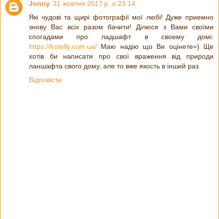
Jonny
31 жовтня 2017 р. о 23:14
Які чудові та щирі фотографії мої любі! Дуже приемно
знову Вас всіх разом бачити! Ділюся з Вами своїми
спогадами про ладшафт в своему домі:
https://frotelly.com.ua/
Маю надію що Ви оцінете=) Ще
хотів би написати про свої враження від природи
ланшафта свого дому, але то вже якость в інший раз.
Відповісти