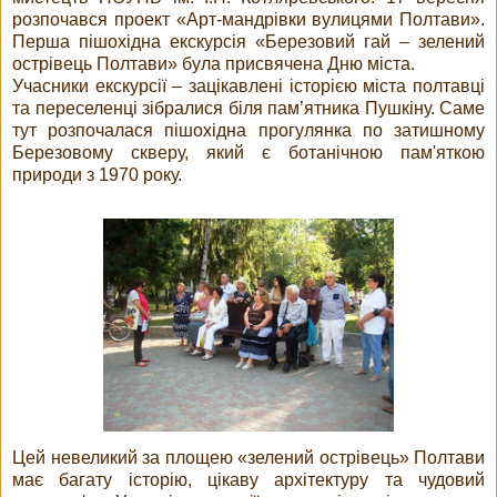
розпочався проект «Арт-мандрівки вулицями Полтави».
Перша пішохідна екскурсія «Березовий гай – зелений
острівець Полтави» була присвячена Дню міста.
Учасники екскурсії – зацікавлені історією міста полтавці
та переселенці зібралися біля пам’ятника Пушкіну. Саме
тут розпочалася пішохідна прогулянка по затишному
Березовому скверу, який є ботанічною пам'яткою
природи з 1970 року.
Цей невеликий за площею «зелений острівець» Полтави
має багату історію, цікаву архітектуру та чудовий