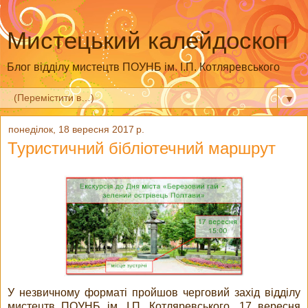
Мистецький калейдоскоп
Блог відділу мистецтв ПОУНБ ім. І.П. Котляревського
▼
понеділок, 18 вересня 2017 р.
Туристичний бібліотечний маршрут
У незвичному форматі пройшов черговий захід відділу
мистецтв ПОУНБ ім. І.П. Котляревського. 17 вересня