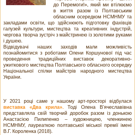
до Перемоги!», який ми втілюємо
в життя разом із Полтавським
обласним осередком НСМНМУ та
закладами освіти, що здійснюють підготовку фахівців
галузей культури, мистецтва та креативних індустрій,
чергова творча зустріч з майстринею із золотими руками
і душею.
Відвідувачі наших заходів мали можливість
познайомитися з роботами Олени Коршунової під час
проведення традиційних виставок декоративно-
ужиткового мистецтва Полтавського обласного осередку
Національної спілки майстрів народного мистецтва
України.
У 2021 році саме у нашому арт-просторі відбулася
виставка «Два крила».
Тоді Олена В'ячеславівна
представляла свій творчий доробок разом із донькою
Анастасією Пилипенко – художницею, членкинею
НСМНМУ, лауреаткою полтавської міської премії імені
В.Г. Короленка (2018).