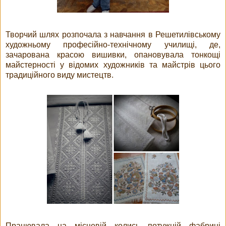
Творчий шлях розпочала з навчання в Решетилівському
художньому професійно-технічному училищі, де,
зачарована красою вишивки, опановувала тонкощі
майстерності у відомих художників та майстрів цього
традиційного виду мистецтв.
Працювала на місцевій колись потужній фабриці