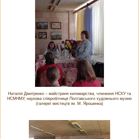
Наталія Дмитренко – майстриня килимарства, членкиня НСХУ та
НСМНМУ, наукова співробітниця Полтавського художнього музею
(галереї мистецтв ім. М. Ярошенка)