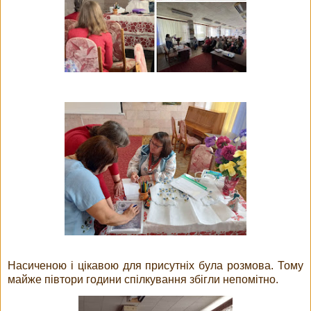
Насиченою і цікавою для присутніх була розмова. Тому
майже півтори години спілкування збігли непомітно.