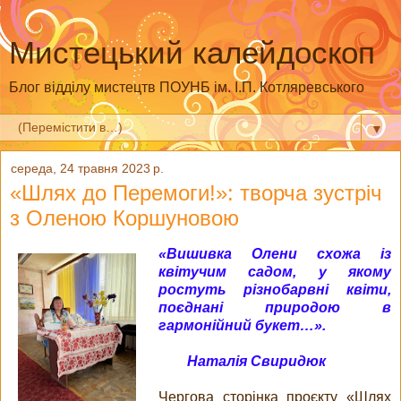
Мистецький калейдоскоп
Блог відділу мистецтв ПОУНБ ім. І.П. Котляревського
▼
середа, 24 травня 2023 р.
«Шлях до Перемоги!»: творча зустріч
з Оленою Коршуновою
«Вишивка Олени схожа із
квітучим садом, у якому
ростуть різнобарвні квіти,
поєднані природою в
гармонійний букет…».
Наталія Свиридюк
Чергова сторінка проєкту «Шлях