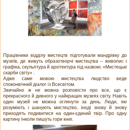
Працівники відділу мистецтв підготували мандрівку до
музеїв, де живуть образотворчі мистецтва – живопис і
графіка, скульптура й архітектура під назвою: «Мистецькі
скарби світу» .
Адже саме мовою мистецтва людство веде
споконвічний діалог із Всесвітом.
Звичайно ж не можна розповісти про все, що є
прекрасного й дивного у найкращих музеях світу. Навіть
один музей не можна оглянути за день. Люди, які
розуміють і шанують мистецтво, іноді знову й знову
приходять подивитися на один-єдиний твір. Про одну
картину інколи пишуть гори книг.