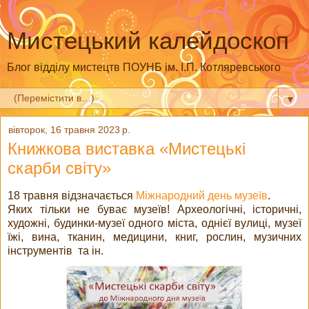
Мистецький калейдоскоп
Блог відділу мистецтв ПОУНБ ім. І.П. Котляревського
▼
вівторок, 16 травня 2023 р.
Книжкова виставка «Мистецькі
скарби світу»
18 травня відзначається
Міжнародний день музеїв
.
Яких тільки не буває музеїв! Археологічні, історичні,
художні, будинки-музеї одного міста, однієї вулиці, музеї
їжі, вина, тканин, медицини, книг, рослин, музичних
інструментів та ін.