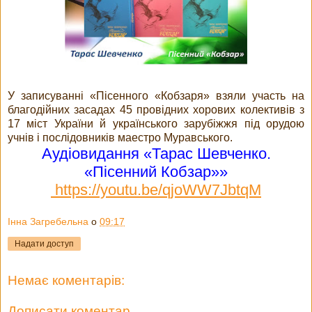
У записуванні «Пісенного «Кобзаря» взяли участь на
благодійних засадах 45 провідних хорових колективів з
17 міст України й українського зарубіжжя під орудою
учнів і послідовників маестро Муравського.
Аудіовидання «Тарас Шевченко.
«Пісенний Кобзар»»
https://youtu.be/qjoWW7JbtqM
Інна Загребельна
о
09:17
Надати доступ
Немає коментарів:
Дописати коментар