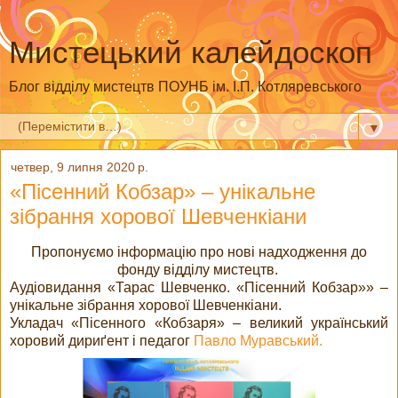
Мистецький калейдоскоп
Блог відділу мистецтв ПОУНБ ім. І.П. Котляревського
▼
четвер, 9 липня 2020 р.
«Пісенний Кобзар» – унікальне
зібрання хорової Шевченкіани
Пропонуємо інформацію про нові надходження до
фонду відділу мистецтв.
Аудіовидання «Тарас Шевченко. «Пісенний Кобзар»» –
унікальне зібрання хорової Шевченкіани.
Укладач «Пісенного «Кобзаря» – великий український
хоровий дириґент і педагог
Павло Муравський.