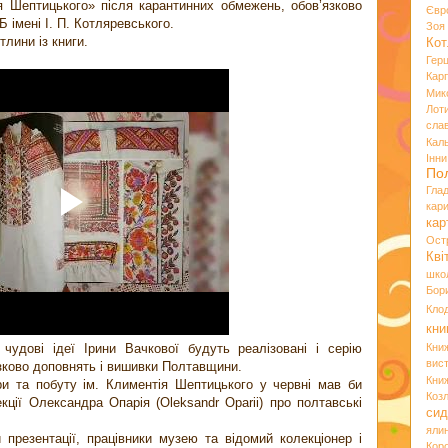
ія Шептицького» після карантинних обмежень, обов’язково
Євр
 імені І. П. Котляревського.
Зо
тлини із книги.
Кот
Гер
Кар
Мик
Лот
сла
Кал
Інн
По
Гла
кар
кар
Ост
Кві
шко
Бор
Кло
кни
удові ідеї Ірини Вачкової будуть реалізовані і серію
Кни
вист
язково доповнять і вишивки Полтавщини.
Кни
ри та побуту ім. Климентія Шептицького у червні мав би
Коз
екції Олександра Опарія (Oleksandr Oparii) про полтавські
сид
яли
 презентації, працівники музею та відомий колекціонер і
Кор