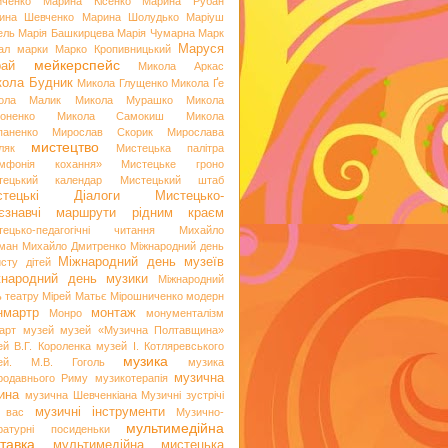
иченко
Марина Кісенко
Марина Рубан
ина Шевченко
Марина Шолудько
Маріуш
ель
Марія Башкирцева
Марія Чумарна
Марк
Маруся
ал
марки
Марко Кропивницький
мейкерспейс
рай
Микола Аркас
ола Будник
Микола Глущенко
Микола Ґе
ола Малик
Микола Мурашко
Микола
оненко
Микола Самокиш
Микола
паненко
Мирослав Скорик
Мирослава
мистецтво
ляк
Мистецька палітра
мфонія кохання»
Мистецьке гроно
тецький календар
Мистецький штаб
стецькі Діалоги
Мистецько-
аєзнавчі маршрути рідним краєм
тецько-педагогічні читання
Михайло
ман
Михайло Дмитренко
Міжнародний день
Міжнародний день музеїв
исту дітей
жнародний день музики
Міжнародний
ь театру
Мірей Матьє
Мірошниченко
модерн
нмартр
монтаж
Монро
монументалізм
арт
музей
музей «Музична Полтавщина»
ей В.Г. Короленка
музей І. Котляревського
музика
ей. М.В. Гоголь
музика
музична
родавнього Риму
музикотерапія
ина
музична Шевченкіана
Музичні зустрічі
музичні інструменти
 вас
Музично-
мультимедійна
ературні посиденьки
тавка
мультимедійна мистецька