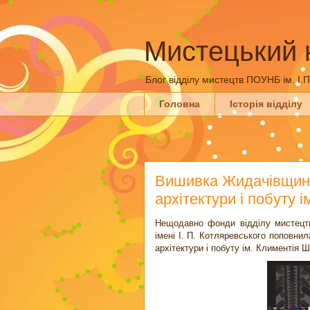
Мистецький 
Блог відділу мистецтв ПОУНБ ім. І.
Головна
Історія відділу
Вишивка Жидачівщини
архітектури і побуту 
Нещодавно фонди відділу мистецтв 
імені І. П. Котляревського поповни
архітектури і побуту ім. Климентія 