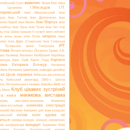
живопис
опейський Союз
Жорж Бізе
зима
І.Мясоєдов
І.П.
я Цуканова
ляревський
Іван Айвазовський
Іван
цунь
Іван Гончар
Іван Дряпаченко
Іван
Іван Марчук
пенко-Карий
Іван Малич
Іван
олайчук
Іван Труш
Іван Туник
Іван Чех
Ігор
иш
Ігор Шамо
іграшки
Із сузір’я імен світової
імпреза
ви
ікона
ікони
Ілля Рєпін
Імре
ьман
Інна Дідик (Снарська)
Інна Снарська
ІРТ
и Пузирьова
Ірина Глазунова
лтава
Йоганн Штраус
Йоганнес Брамс
К.В.
диш
Казимир Малевич
Каліфорнія
Карабиць
Карпати
икатура
Карл Орф
Карло Ґоцці
тина
Катерина Білокур
Катерина
ріжна
Катерина Цимбалюк
кафедра дизайну
тка Цісик
кераміка
Київська рисувальна
ла
Київський аванґард 1960-х. Школа
кіно
иса Лятошинського
килими
Кирейко
кл
Клуб цікавих зустрічей
д Моне
книжкова виставка
га
книги
жкова виставка-визнання
Книжкова
книжкова ілюстрація
авка-інсталяція
жковий Арсенал
Коворкінг для мам
козацтво
колаж
коли вдома не
ловський
иться
комірці
конкурс
конкурс новорічних
концерт
нок
конференція
Корженко Юлія
оленко
Косенко
Котелевський коржик