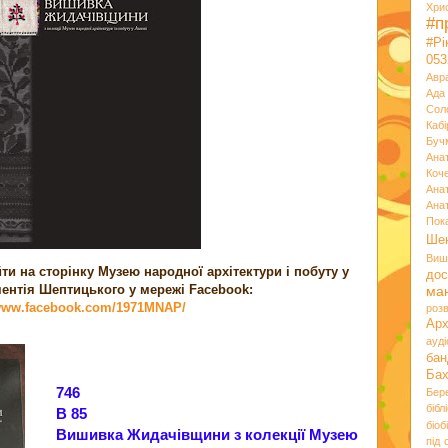
Хри
#п
#Р
053
Авр
Ада
Сол
Кабі
Буч
Ана
Коч
Ана
Ана
Пок
Ше
Виш
и на сторінку Музею народної архітектури і побуту у
дос
ментія Шептицького у мережі Facebook:
ма
/www.facebook.com/1971MNAP/
розв
Ар
ауд
бан
Ба
746
Бер
бібл
В 85
біоб
Вишивка Жидачівщини з колекції Музею
під