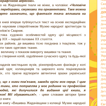
Лев
нографічною адресою».
Ско
о на Жидачівщині ткали не жінки, а чоловіки:
«Чоловіче
дай
з переборами, смужками та орнаментами. Таке можна
де
Варто зазначити, що фантазія ткача впливала на
Ден
зах
в книзі вперше публікується текст на основі експедиційних
Ден
і науковим співробітником Музею народної архітектури та
мате
Любов’ю Сварник.
нез
стика художніх особливостей одягу цієї місцевості з
Вал
ці ХІХ – першій половині ХХ століття.
укр
ох районів, де вишивка тісно поєднана з ткацтвом, тож у
коз
ти таких одягових тканин.
Ден
 величину з показом вивороту вишивки та ткання.
пис
Укр
 створення копій, оздоблення сучасного одягу та будь-якої
дж
Джу
ладачів мистецьких вузів, різнопрофльних фахівців у колі
Пет
ий одяг, колекцонерів та широкого кола поціновувачів
Бла
іх, хто прагне відтворити автентичні зразки української
Луц
ДМ
е, що з ними
пов'язане
, завжди гріли моє серце. І цим
док
 тими, хто потрапляв у моє родинне чи професійне
Дра
юдей, які долучилися до видання цієї книги, я
Деґ
моя! Мії збуваються!»
, - цими словами авторки Ірини
про
о книги.
ест
ти книгу «Вишивка Жидачівщини з колекції Музею народної
Євг