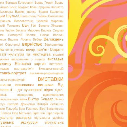
пка
Богодар Которович
Борис Гмиря
Борис
шиков
Босх
Бріджит Квінн
будинок Капніста
Бахарєва
Вадим Іщенко
Вадим Карпенко
дим Шульга
Валентина Сімійон
Валентина
Василь Ялосоветські
Валерій Маренич
Ван Гог
ерій Тесленко
Василь Зінкевич
иль Касіян
Василь Марочко
Василь Седляр
иль Семергей
Василь Сліпак
Василь
Великдень
иков
Василь Яровик
Вебер
вернісаж
икі Сорочинці
Верховинець
на
вечір пам’яті
Видатні
вечір гумору
таті культури та мистецтва
видатні
виставка
ожники
вирізування з паперу
вопису
Виставка картин
виставка-
трація
виставка-ім'я
Виставка-настрій
тавка-портрет
виставка-рекомендація
виставки
тавка-репродукція
вишивка
инанка
вишиванки
Від
ичності – до сучасності
відео
відео-
нісаж
відеоогляд
відеоперегляд
Віктор Бондар
опрезентація
війна
Віктор
егук
Вікторія Демченко
Вікторія Левченко
торія Пашуба
Вілл Ґомперц
Віра Варвянська
а Забора
Віра Мотчана
Віра Роїк
Віра Черняк
туальна виставка
віртуальна довідка
ртуальна екскурсія
віртуальна