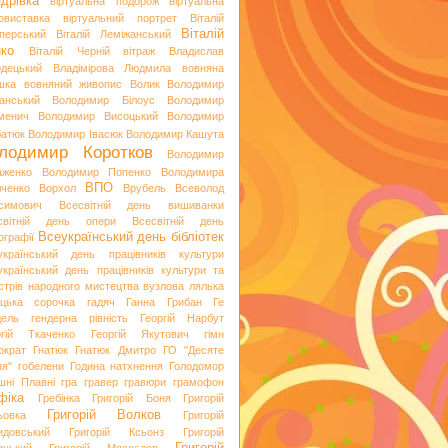
дрівка
віртуальна подорож
віртуальна
овиставка
віртуальний портрет
Віталій
Віталій
перський
Віталій Леміжанський
ко
Віталій Черній
вітраж
Владислав
одецький
Владімірова Людмила
вовняна
шка
вовняний живопис
Волик
Володимир
анський
Володимир Білоус
Володимир
менич
Володимир Висоцький
Володимир
батюк
Володимир Івасюк
Володимир Кашута
лодимир Коротков
Володимир
аженко
Володимир Попенко
Володимира
ВПО
вченко
Ворхол
Врубель
Всеволод
симович
Всесвітній день вишиванки
світній день опери
Всесвітній день
Всеукраїнський день бібліотек
ографії
український день працівників культури
український день працівників культури та
стрів народного мистецтва
вузлова лялька
яцька сорочка
гадяч
Ганна Грибан
Ге
дель
гендерна рівність
Георгій Нарбут
ргій Ткаченко
Георгій Якутович
гімн
ократ
Гнатюк
Гнатюк Дмитро
ГО "Десяте
ня"
гобелени
Година натхнення
Голодомор
шні Плавні
гра
гравер
гравюри
грамофон
фіка
Гребінка
Григорій Боня
Григорій
Григорій Волков
ьовка
Григорій
идовський
Григорій Ксьонз
Григорій