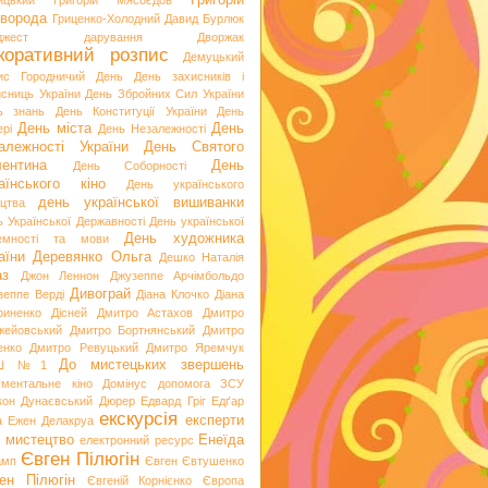
Григорій
ицький
Григорій Мясоєдов
ворода
Гриценко-Холодний
Давид Бурлюк
джест
дарування
Дворжак
коративний розпис
Демуцький
ис Городничий
День
День захисників і
исниць України
День Збройних Сил України
ь знань
День Конституції України
День
День міста
День
рі
День Незалежності
алежності України
День Святого
ентина
День
День Соборності
аїнського кіно
День українського
день української вишиванки
ацтва
ь Української Державності
День української
День художника
емності та мови
аїни
Деревянко Ольга
Дешко Наталія
аз
Джон Леннон
Джузеппе Арчімбольдо
Дивограй
зеппе Верді
Діана Клочко
Діана
риненко
Дісней
Дмитро Астахов
Дмитро
жейовський
Дмитро Бортнянський
Дмитро
енко
Дмитро Ревуцький
Дмитро Яремчук
До мистецьких звершень
Ш №1
ументальне кіно
Домінус
допомога ЗСУ
кон
Дунаєвський
Дюрер
Едвард Гріг
Едґар
екскурсія
експерти
а
Ежен Делакруа
 мистецтво
Енеїда
електронний ресурс
Євген Пілюгін
амп
Євген Євтушенко
ен Пілюгін
Євгеній Корнієнко
Європа