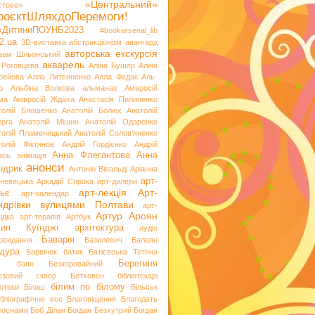
«Центральний»
стове»
роєктШляхдоПеремоги!
ікДитиниПОУНБ2023
#bookarsenal_lib
2.ua
3D-виставка
абстракціонізм
авангард
авторська екскурсія
аам Шльонський
акварель
 Роговцева
Аліна Бушер
Аліна
овйова
Алла Литвиненко
Алла Федак
Аль-
р
Альбіна Волкова
альманах
Амвросій
ма
Амвросій Ждаха
Анастасія Пилипенко
толій Блошенко
Анатолій Болюх
Анатолій
ерга
Анатолій Мішин
Анатолій Одаренко
толій Пламеницький
Анатолій Солов’яненко
толій Фіктянов
Андрій Гордієнко
Андрій
Анна Флегантова
Анна
ась
анімація
анонси
ндрик
Антоніо Вівальді
Аріанна
арт-
невецька
Аркадій Сорока
арт-дилери
арт-лекція
Арт-
ьє
арт-календар
ндрівки вулицями Полтави
арт-
Артур Ароян
ідка
арт-терапія
Артбук
хип Куїнджі
архітектура
аудіо
Баварія
іовидання
Базилевич
Балаян
дура
Барвінок
батик
Батієвська Тетяна
х
Берегиня
баян
Безкоровайний
езовий сквер
Бетховен
бібліотекарі
білим по білому
іотеки
Білаш
Більськ
ібліографічне есе
Благовіщення
Благодать
 соснами
Боб Ділан
Богдан Безхутрий
Богдан