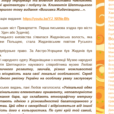
 збору інформації та відвідин виставки «Великдень
ман
ої архітектури і побуту ім. Климентія Шептицького
фот
Каш
першого тому видання «Вишивка Жидачівщини…».
Хан
Гор
тацію видання:
https://youtu.be/YJ_NXNe-Bfs
ігра
Люб
ільших міст Прикарпаття. Перша письмова згадка про місто
Вер
 Удеч або Зудечів).
Гор
алицького князівства з’явилася Жидачівська волость, яка
Во
чини Польщею, стала Жидачівським повітом Руського
Кул
Кра
дебурзьке право. За Австро-Угорщини був Жидачів був
Мак
м.
Все
сті народного одягу Жидачівщини з колекції Музею народної
фот
тія Шептицкого» наукового співробітника музею Любові
Все
ичного розвитку, звичаїв, різних можливостей
Все
май
 місцевість мала свої локальні особливості. Серед
гад
ного регіону України на особливу увагу заслуговує
Ген
Гео
івських видань, пані Любов наголосила:
«Унікальний одяг
Гіпп
игінальними елементами орнаменту, неповторністю
квіт
днання барв, що складають етнографічну метрику
Горі
упають однією з різновидностей багатогранного у
гра
ва. Цей одяг є своєрідний і відрізняється від іншої
Вер
ість його є кольористика. По суті крій той самий,
Дав