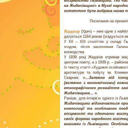
місцевостей Львівщини. Під час
на Жидачівщині» в Музеї народн
остаточно була вибрана назва 
Посилання на презен
Жидачів
(Удеч) – нині одне з найб
датується 1164 роком (згадується як
У ХІІ – ХІІІ століттях у складі Г
згодом, після захоплення Гали
воєводства.
У 1939 році Жидачів отримав маг
центром повіту, а з 1939 р. – районо
Із тексту статті «Художні особливо
архітектури та побуту ім. Климен
Сварник:
«…Залежно від істор
(включно з економічними) кожна
етнографічного розмаїття захід
Жидачівщина… ».
Раніше, для інтерв’ю одного із Льв
Жидачівщини відзначається ор
композиції та особливого поє
місцевості та одночасно вист
своїх формах народного мистецт
вишивки із Львівщини. Особлив