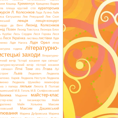
Кременчук
ання
Кошиць
Крищенко Вадим
кураторська
гла площа
круглий стіл
курсія
Л. Колєсніков
Лада Лузіна
Лайк
иса Євтушенко
Лев Ревуцький
Лев Скоп
лекція
лекція-концерт
инський
Леонід Колєсніков
нардо да Вінчі
нід Позен
Леонід Товстуха
Леонора Блох
ь Курбас
Лесь Сердюк
Леся Горова
Леся
Леся Українка
листівки
ко
листівка
Лідія
Лідія Орел
хненко
Лідія Нагога
літер
літературно-
ературна година
стецькі заходи
Літературно-
ичний вечір "Історії кохання при свічках"
ературно-музичний вечір «Історії кохання
Літні Тони
Лтава
 свічках»
літо
Луї
Львів
стронг
Людкевич
Людмила
атенко. Харків
Людмила Нестуля
Людмила
іменко
Людмила Шумейко
люмінофор
ляльки
ька з паперу
Ляпота В Полтаві
ошинський
М.В. Гоголь
М.В. Скліфосовський
майстер-клас
Лахижа
Мадонни
стер-клас із писанкарства
Майя
дратенко
Майя Холькіна
Максим
Максим Дашевський
езовський
лювання
Марина Дубровська
Марина