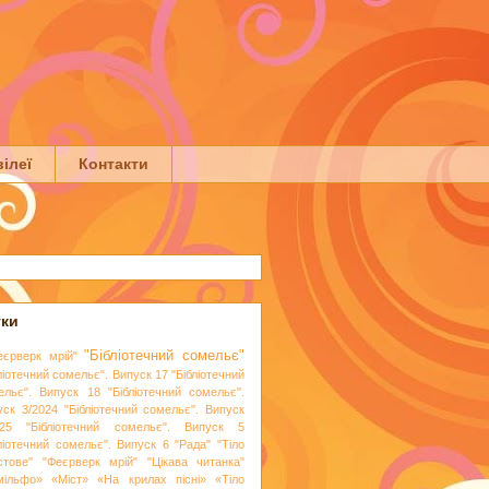
ілеї
Контакти
тки
"Бібліотечний сомельє"
еєрверк мрій"
ліотечний сомельє". Випуск 17
"Бібліотечний
ельє". Випуск 18
"Бібліотечний сомельє".
уск 3/2024
"Бібліотечний сомельє". Випуск
25
"Бібліотечний сомельє". Випуск 5
бліотечний сомельє". Випуск 6
"Рада"
"Тіло
стове"
"Феєрверк мрій"
"Цікава читанка"
мільфо»
«Міст»
«На крилах пісні»
«Тіло