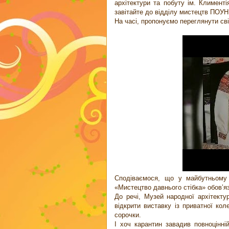
архітектури та побуту ім. Климент
завітайте до відділу мистецтв ПОУНБ
На часі, пропонуємо переглянути сві
Сподіваємося, що у майбутньому ч
«Мистецтво давнього стібка» обов’
До речі, Музей народної архітекту
відкрити виставку із приватної кол
сорочки.
І хоч карантин завадив повноцінній