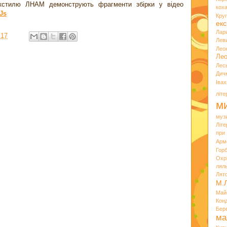
кстилю ЛНАМ демонструють фрагменти збірки у відео
кох
Js
Кру
екс
Лар
:17
Лев
Лео
Лео
Лес
Дич
Іва
літ
ми
муз
Літ
при
Арм
Горб
Охр
лял
Лят
М.
Май
Кон
Бер
ма