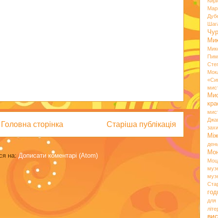
Кир
Мар
Дуб
Шаг
Чу
Мик
Мик
Пим
Сте
Мок
«Си
мис
Ми
кр
мис
Джа
Головна сторінка
Старіша публікація
зах
Мі
ден
Мо
ся на:
Дописати коментарі (Atom)
Моц
муз
муз
Ста
год
для
літ
вис