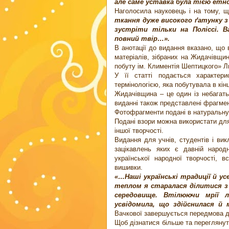
але саме уставка була тією ет
Наголосила науковець і на тому, щ
ткання дуже високого ґатунку 
зустріти тільки на Поліссі. 
повний твір…».
В анотації до видання вказано, що 
матеріалів, зібраних на Жидачівщин
побуту ім. Климентія Шептицкого» 
У її статті подається характери
термінологією, яка побутувала в кін
Жидачівщина – це один із небагать
виданні також представлені фрагмен
Фотофрагменти подані в натуральну
Подані взори можна використати для
іншої творчості.
Видання для учнів, студентів і вик
зацікавлень яких є давній народн
української народної творчості, вс
вишивки.
«…Наші українські традиції й ус
теплом я старалася ділитися з
середовище. Втілюючи мрії л
усвідомила, що здійснилася й 
Вачкової завершується передмова д
Щоб дізнатися більше та перегляну