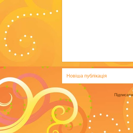
Новіша публікація
Підписати