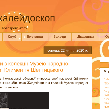
калейдоскоп
П. Котляревського
Клуб
Виставки
Заходи
Цікавинки
Юв
середа, 22 липня 2020 р.
 з колекції Музею народної
ім. Климентія Шептицького
Мі
Полтавської обласної універсальної наукової бібліотеки
" Ф
ла книга «Вишивка Жидачівщини з колекції Музею народної
"Біб
Шептицького».
сом
Вип
3/20
"Бі
Хри
«Ко