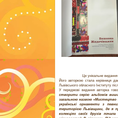
Це унікальне видання 
Його авторкою стала керівниця да
Львівського обласного Інституту піс
У передмові видання авторка гов
створити серію альбомів виши
загальною назвою «Мистецтво д
українські орнаменти з певни
територією Львівщини, де я п
колекціях своїх друзів почал