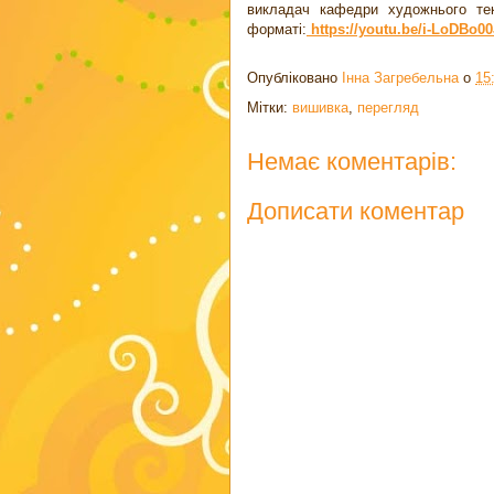
викладач кафедри художнього те
форматі:
https://youtu.be/i-LoDBo00
Опубліковано
Інна Загребельна
о
15
Мітки:
вишивка
,
перегляд
Немає коментарів:
Дописати коментар