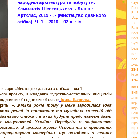
народної архітектури та побуту ім.
Сту
Пер
Климентія Шептицького. - Львів :
В. 
Артклас, 2019 - . - (Мистецтво давнього
Ва
стібка). Ч. 1. - 2019. - 92 с. : іл.
та 
Вал
Вас
Вас
Сур
Вел
вес
пос
худ
жи
ілюс
вис
вис
із серії «Мистецтво давнього стібка». Том 1.
вит
ного проєкту, викладачка художньо-естетичних дисциплін
ант
лядипломної педагогічної освіти
Ірина Вачкова.
вер
орить:
«…Кілька років тому у мене зародилася ідея
віде
тих речей із приватних та музейних колекцій під
Рев
авнього стібка», в яких будуть представлені давні
Вік
х місцевостей України. Передусім я зацікавилася
Вір
роживаю. В архівах музеїв Львова та в приватних
вір
ві
а опрацьовуват матеріали, що походять з певних