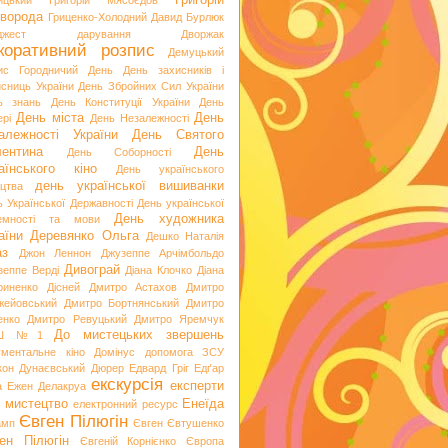
Григорій
ицький
Григорій Мясоєдов
ворода
Гриценко-Холодний
Давид Бурлюк
джест
дарування
Дворжак
коративний розпис
Демуцький
ис Городничий
День
День захисників і
исниць України
День Збройних Сил України
ь знань
День Конституції України
День
День міста
День
рі
День Незалежності
алежності України
День Святого
ентина
День
День Соборності
аїнського кіно
День українського
день української вишиванки
ацтва
ь Української Державності
День української
День художника
емності та мови
аїни
Деревянко Ольга
Дешко Наталія
аз
Джон Леннон
Джузеппе Арчімбольдо
Дивограй
зеппе Верді
Діана Клочко
Діана
риненко
Дісней
Дмитро Астахов
Дмитро
жейовський
Дмитро Бортнянський
Дмитро
енко
Дмитро Ревуцький
Дмитро Яремчук
До мистецьких звершень
Ш №1
ументальне кіно
Домінус
допомога ЗСУ
кон
Дунаєвський
Дюрер
Едвард Гріг
Едґар
екскурсія
експерти
а
Ежен Делакруа
 мистецтво
Енеїда
електронний ресурс
Євген Пілюгін
амп
Євген Євтушенко
ен Пілюгін
Євгеній Корнієнко
Європа