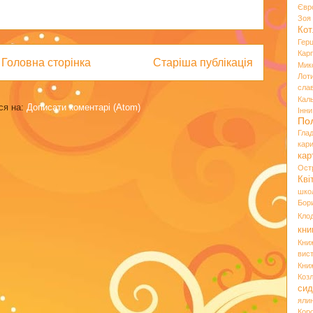
Євр
Зо
Кот
Гер
Кар
Головна сторінка
Старіша публікація
Мик
Лот
сла
Кал
ся на:
Дописати коментарі (Atom)
Інн
По
Гла
кар
кар
Ост
Кві
шко
Бор
Кло
кни
Кни
вист
Кни
Коз
сид
яли
Кор