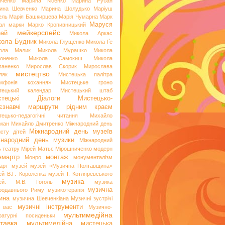
иченко
Марина Кісенко
Марина Рубан
ина Шевченко
Марина Шолудько
Маріуш
ель
Марія Башкирцева
Марія Чумарна
Марк
Маруся
ал
марки
Марко Кропивницький
мейкерспейс
рай
Микола Аркас
ола Будник
Микола Глущенко
Микола Ґе
ола Малик
Микола Мурашко
Микола
оненко
Микола Самокиш
Микола
паненко
Мирослав Скорик
Мирослава
мистецтво
ляк
Мистецька палітра
мфонія кохання»
Мистецьке гроно
тецький календар
Мистецький штаб
стецькі Діалоги
Мистецько-
аєзнавчі маршрути рідним краєм
тецько-педагогічні читання
Михайло
ман
Михайло Дмитренко
Міжнародний день
Міжнародний день музеїв
исту дітей
жнародний день музики
Міжнародний
ь театру
Мірей Матьє
Мірошниченко
модерн
нмартр
монтаж
Монро
монументалізм
арт
музей
музей «Музична Полтавщина»
ей В.Г. Короленка
музей І. Котляревського
музика
ей. М.В. Гоголь
музика
музична
родавнього Риму
музикотерапія
ина
музична Шевченкіана
Музичні зустрічі
музичні інструменти
 вас
Музично-
мультимедійна
ературні посиденьки
тавка
мультимедійна мистецька