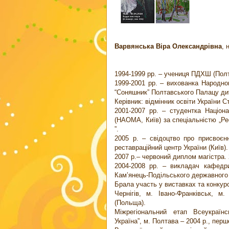
Варвянська Віра Олександрівна
, 
1994-1999 рр. – учениця ПДХШ (Полт
1999-2001 рр. – вихованка Народно
“Соняшник” Полтавського Палацу дит
Керівник: відмінник освіти України
2001-2007 рр. – студентка Націона
(НАОМА, Київ) за спеціальністю „Ре
”.
2005 р. – свідоцтво про присвоєнн
реставраційний центр України (Київ)
2007 р.– червоний диплом магістра.
2004-2008 рр. – викладач кафедри
Кам’янець-Подільського державного у
Брала участь у виставках та конкурса
Чернігів, м. Івано-Франківськ, м.
(Польща).
Міжрегіональний етап Всеукраїн
Україна”, м. Полтава – 2004 р., перш