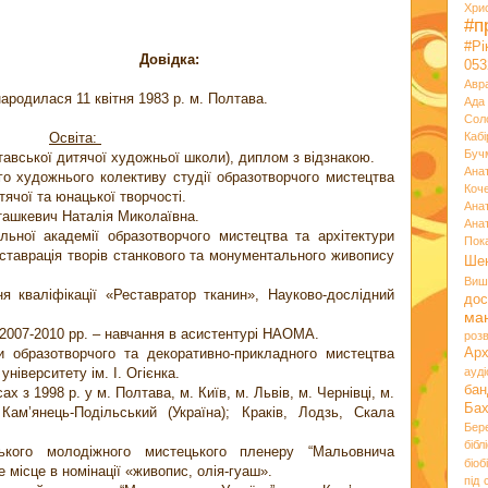
Хри
#п
#Р
Довідка:
053
Авр
народилася 11 квітня 1983 р. м. Полтава.
Ада
Сол
Освіта:
Кабі
Буч
авської дитячої художньої школи), диплом з відзнакою.
Ана
го художнього колективу студії образотворчого мистецтва
Коч
ячої та юнацької творчості.
Ана
 Сташкевич Наталія Миколаївна.
Ана
льної академії образотворчого мистецтва та архітектури
Пок
ставрація творів станкового та монументального живопису
Ше
Виш
я кваліфікації «Реставратор тканин», Науково-дослідний
дос
.
ма
 2007-2010 рр. – навчання в асистентурі НАОМА.
розв
 образотворчого та декоративно-прикладного мистецтва
Ар
ніверситету ім. І. Огієнка.
ауд
бан
х з 1998 р. у м. Полтава, м. Київ, м. Львів, м. Чернівці, м.
Ба
 Кам’янець-Подільський (Україна); Краків, Лодзь, Скала
Бер
бібл
ського молодіжного мистецького пленеру “Мальовнича
біоб
е місце в номінації «живопис, олія-гуаш».
під