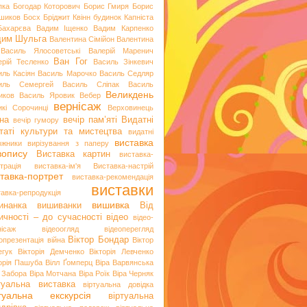
пка
Богодар Которович
Борис Гмиря
Борис
шиков
Босх
Бріджит Квінн
будинок Капніста
Бахарєва
Вадим Іщенко
Вадим Карпенко
дим Шульга
Валентина Сімійон
Валентина
Василь Ялосоветські
Валерій Маренич
Ван Гог
ерій Тесленко
Василь Зінкевич
иль Касіян
Василь Марочко
Василь Седляр
иль Семергей
Василь Сліпак
Василь
Великдень
иков
Василь Яровик
Вебер
вернісаж
икі Сорочинці
Верховинець
на
вечір пам’яті
Видатні
вечір гумору
таті культури та мистецтва
видатні
виставка
ожники
вирізування з паперу
вопису
Виставка картин
виставка-
трація
виставка-ім'я
Виставка-настрій
тавка-портрет
виставка-рекомендація
виставки
тавка-репродукція
вишивка
инанка
вишиванки
Від
ичності – до сучасності
відео
відео-
нісаж
відеоогляд
відеоперегляд
Віктор Бондар
опрезентація
війна
Віктор
егук
Вікторія Демченко
Вікторія Левченко
торія Пашуба
Вілл Ґомперц
Віра Варвянська
а Забора
Віра Мотчана
Віра Роїк
Віра Черняк
туальна виставка
віртуальна довідка
ртуальна екскурсія
віртуальна