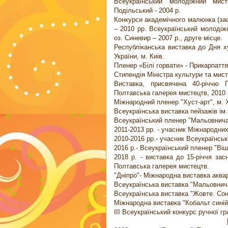
Всеукраїнський молодіжний мист
Подільський - 2004 р.
Конкурси академічного малюнка (за
– 2010 рр. Всеукраїнський молодіж
оз. Синевир – 2007 р., друге місце.
Республіканська виставка до Дня х
України, м. Киiв.
Пленер «Білі горвати» - Прикарпаття
Стипендія Міністра культури та мис
Виставка, присвячена 40-річчю 
Полтавська галерея мистецтв, 2010
Мiжнародний пленер "Хуст-арт", м. 
Всеукраїнська виставка пейзажiв iм.
Всеукраїнський пленер "Мальовнича У
2011-2013 рр. - учасник Мiжнародни
2010-2016 рр.- учасник Всеукраїнськ
2016 р.- Всеукраїнський пленер "Вiш
2018 р. - виставка до 15-рiччя зас
Полтавська галерея мистецтв.
"Днiпро"- Мiжнародна виставка аквар
Всеукраїнська виставка "Мальовнича
Всеукраїнська виставка "Жовте. Соня
Міжнародна виставка "Кобальт синій.
ІІІ Всеукраїнський конкурс ручної гр