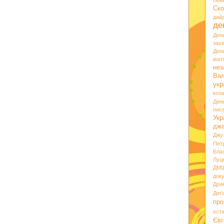
Лев
Ско
дай
де
Ден
зах
Ден
мате
нез
Вал
укр
коз
Ден
пис
Укр
дж
Джу
Пет
Бла
Луц
ДМ
док
Дра
Деґ
про
ест
Євг