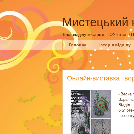
Мистецький 
Блог відділу мистецтв ПОУНБ ім. І.
Головна
Історія відділу
Онлайн-виставка твор
«Весна 
Варвянсь
Відділ 
бібліот
презенту