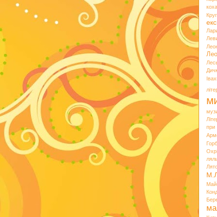
кох
Кру
екс
Лар
Лев
Лео
Лео
Лес
Дич
Іва
літ
ми
муз
Літ
при
Арм
Горб
Охр
лял
Лят
М.
Май
Кон
Бер
ма