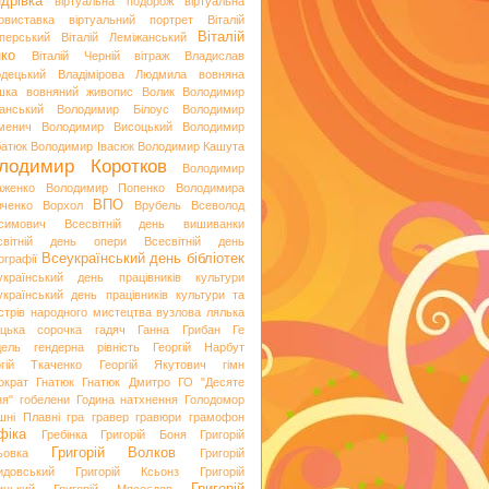
дрівка
віртуальна подорож
віртуальна
овиставка
віртуальний портрет
Віталій
Віталій
перський
Віталій Леміжанський
ко
Віталій Черній
вітраж
Владислав
одецький
Владімірова Людмила
вовняна
шка
вовняний живопис
Волик
Володимир
анський
Володимир Білоус
Володимир
менич
Володимир Висоцький
Володимир
батюк
Володимир Івасюк
Володимир Кашута
лодимир Коротков
Володимир
аженко
Володимир Попенко
Володимира
ВПО
вченко
Ворхол
Врубель
Всеволод
симович
Всесвітній день вишиванки
світній день опери
Всесвітній день
Всеукраїнський день бібліотек
ографії
український день працівників культури
український день працівників культури та
стрів народного мистецтва
вузлова лялька
яцька сорочка
гадяч
Ганна Грибан
Ге
дель
гендерна рівність
Георгій Нарбут
ргій Ткаченко
Георгій Якутович
гімн
ократ
Гнатюк
Гнатюк Дмитро
ГО "Десяте
ня"
гобелени
Година натхнення
Голодомор
шні Плавні
гра
гравер
гравюри
грамофон
фіка
Гребінка
Григорій Боня
Григорій
Григорій Волков
ьовка
Григорій
идовський
Григорій Ксьонз
Григорій