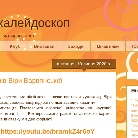
калейдоскоп
П. Котляревського
Клуб
Виставки
Заходи
Цікавинки
Юв
пʼятниця, 10 липня 2020 р.
ів Віри Варвянської
Мі
у пастельних відтінках» – назва виставки художниці Віри
" Ф
кої, своєчасному відкриттю якої завадив карантин.
"Біб
мистецтв Полтавської обласної універсальної наукової
сом
еки імені І. П. Котляревського разом із авторкою картин
Вип
є виставку у відео форматі.
3/20
"Бі
https://youtu.be/bramkZ4r6oY
Хри
«Ко