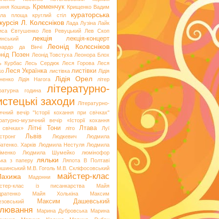
Кременчук
ання
Кошиць
Крищенко Вадим
кураторська
гла площа
круглий стіл
курсія
Л. Колєсніков
Лада Лузіна
Лайк
иса Євтушенко
Лев Ревуцький
Лев Скоп
лекція
лекція-концерт
инський
Леонід Колєсніков
нардо да Вінчі
нід Позен
Леонід Товстуха
Леонора Блох
ь Курбас
Лесь Сердюк
Леся Горова
Леся
Леся Українка
листівки
ко
листівка
Лідія
Лідія Орел
хненко
Лідія Нагога
літер
літературно-
ературна година
стецькі заходи
Літературно-
ичний вечір "Історії кохання при свічках"
ературно-музичний вечір «Історії кохання
Літні Тони
Лтава
 свічках»
літо
Луї
Львів
стронг
Людкевич
Людмила
атенко. Харків
Людмила Нестуля
Людмила
іменко
Людмила Шумейко
люмінофор
ляльки
ька з паперу
Ляпота В Полтаві
ошинський
М.В. Гоголь
М.В. Скліфосовський
майстер-клас
Лахижа
Мадонни
стер-клас із писанкарства
Майя
дратенко
Майя Холькіна
Максим
Максим Дашевський
езовський
лювання
Марина Дубровська
Марина