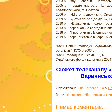
2003 р. – клуб “Ровесник”, Полтавсь
2005 р. – відділ мистецтв Полтавсь
Котляревського, м. Полтава.
2006 р. – «Місто на двох» (з К. Оме
2009 р. – «Дотик пензля до душі», 
2010 р. – «Вальс квітів», салон то
2013 р. - персональна благодiйна ви
2018 р. - "Просто квiти", Будинок к
2019 р. - перс. виставка в кафе "Мiс
Член Спілки молодих художникі
організації НСХУ з 2003 р.
Член Молодіжної секціїї „НОВЕ
Українського фонду культури з 2004 
Сюжет телеканалу «
Варвянськ
Опубліковано
Інна Загребельна
о
12
Мітки:
«Центральний»
,
виставка жи
Немає коментарів: