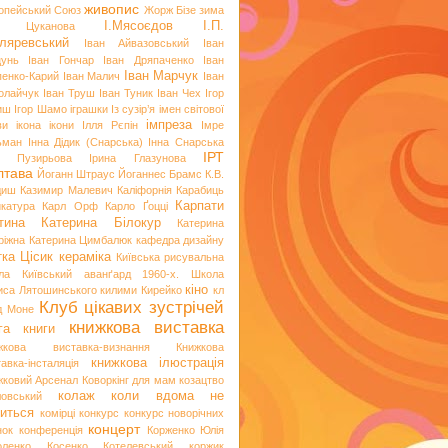
живопис
опейський Союз
Жорж Бізе
зима
І.Мясоєдов
І.П.
я Цуканова
ляревський
Іван Айвазовський
Іван
цунь
Іван Гончар
Іван Дряпаченко
Іван
Іван Марчук
пенко-Карий
Іван Малич
Іван
олайчук
Іван Труш
Іван Туник
Іван Чех
Ігор
иш
Ігор Шамо
іграшки
Із сузір’я імен світової
імпреза
ви
ікона
ікони
Ілля Рєпін
Імре
ьман
Інна Дідик (Снарська)
Інна Снарська
ІРТ
и Пузирьова
Ірина Глазунова
лтава
Йоганн Штраус
Йоганнес Брамс
К.В.
диш
Казимир Малевич
Каліфорнія
Карабиць
Карпати
икатура
Карл Орф
Карло Ґоцці
тина
Катерина Білокур
Катерина
ріжна
Катерина Цимбалюк
кафедра дизайну
тка Цісик
кераміка
Київська рисувальна
ла
Київський аванґард 1960-х. Школа
кіно
иса Лятошинського
килими
Кирейко
кл
Клуб цікавих зустрічей
д Моне
книжкова виставка
га
книги
жкова виставка-визнання
Книжкова
книжкова ілюстрація
авка-інсталяція
жковий Арсенал
Коворкінг для мам
козацтво
колаж
коли вдома не
ловський
иться
комірці
конкурс
конкурс новорічних
концерт
нок
конференція
Корженко Юлія
оленко
Косенко
Котелевський коржик