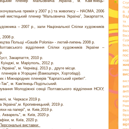
ецький пленер “Мальовнича Україна”, м. Кам’янець-
Сту
Пер
охочувальна премія у 2007 р.) та живопису – НАОМА, 2006
В. 
ний мистецький пленер “Мальовнича Україна”, Закарпаття,
Ва
та 
Вал
удожника – 2007 р., зали Національної Спілки художників
Вас
Вас
, 2008 р.
Сур
тецтва Польщі «Gaude Polonia» - лютий-липень 2008 р.
Вел
Полтавського відділення Спілки художників України –
вес
 р.
пос
Хуст, Закарпаття, 2010 р.
худ
 Куiнджi, м. Марiуполь, 2012 р.
жи
краiна", м. Чернiвцi, 2013 р., друге мiсце.
ілюс
х пленерiв в Угорщинi (Вамошперч, Хортобадi).
вис
их i Мiжнародних пленерiв "Карпатський хребет".
вис
-Так", м. Кам'янець-Подiльський.
вит
нування Молодiжноi секцii Полтавського вiддiлення НСХУ,
ант
вер
елi, м. Черкаси 2019 р.
віде
 Украiна",м. Кропивницький, 2019 р.
Рев
хи на паперi", м. Киiв,2019 р.
Вік
 Акварель", м. Київ, 2020 р.
Вір
вір
афіки, м. Київ, 2020 р.
ві
Персональні виставки: