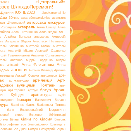
«Центральний»
стове»
роєктШляхдоПеремоги!
ікДитиниПОУНБ2023
#bookarsenal_lib
2.ua
3D-виставка
абстракціонізм
авангард
авторська екскурсія
аам Шльонський
акварель
 Роговцева
Аліна Бушер
Аліна
овйова
Алла Литвиненко
Алла Федак
Аль-
р
Альбіна Волкова
альманах
Амвросій
ма
Амвросій Ждаха
Анастасія Пилипенко
толій Блошенко
Анатолій Болюх
Анатолій
ерга
Анатолій Мішин
Анатолій Одаренко
толій Пламеницький
Анатолій Солов’яненко
толій Фіктянов
Андрій Гордієнко
Андрій
Анна Флегантова
Анна
ась
анімація
анонси
ндрик
Антоніо Вівальді
Аріанна
арт-
невецька
Аркадій Сорока
арт-дилери
арт-лекція
Арт-
ьє
арт-календар
ндрівки вулицями Полтави
арт-
Артур Ароян
ідка
арт-терапія
Артбук
хип Куїнджі
архітектура
аудіо
Баварія
іовидання
Базилевич
Балаян
дура
Барвінок
батик
Батієвська Тетяна
х
Берегиня
баян
Безкоровайний
езовий сквер
Бетховен
бібліотекарі
білим по білому
іотеки
Білаш
Більськ
ібліографічне есе
Благовіщення
Благодать
 соснами
Боб Ділан
Богдан Безхутрий
Богдан