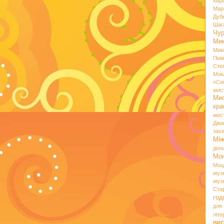
Кир
Мар
Дуб
Шаг
Чу
Мик
Мик
Пим
Сте
Мок
«Си
мис
Ми
кр
мис
Джа
зах
Мі
ден
Мо
Моц
муз
муз
Ста
год
для
літ
вис