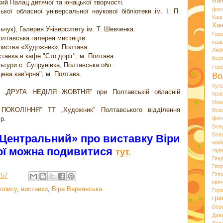
ман
кий Палац дитячої та юнацької творчості.
фот
кої обласної універсальної наукової бібліотеки ім. І. П.
Каш
Хан
льчук), Галерея Університету ім. Т. Шевченка.
Гор
Полтавська галерея мистецтв.
ігра
вариства «Художник», Полтава.
Люб
ставка в кафе "Сто дорiг", м. Полтава.
Вер
ультури с. Супрунiвка, Полтавська обл.
Гор
цева кав'ярня", м. Полтава.
Во
Кул
в „ДРУГА НЕДІЛЯ ЖОВТНЯ” при Полтавській обласній
Кра
Мак
 ПОКОЛІННЯ” ТТ „Художник” Полтавського відділення
Все
р.
фот
Все
Все
Центральний» про виставку Віри
май
ої можна подивитися
тут.
гад
Ген
Гео
Гіпп
:57
квіт
вопису
,
виставки
,
Віра Варвянська
Горі
гра
Вер
Дав