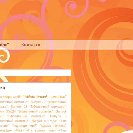
ілеї
Контакти
тки
"Бібліотечний сомельє"
еєрверк мрій"
ліотечний сомельє". Випуск 17
"Бібліотечний
ельє". Випуск 18
"Бібліотечний сомельє".
уск 3/2024
"Бібліотечний сомельє". Випуск
25
"Бібліотечний сомельє". Випуск 5
бліотечний сомельє". Випуск 6
"Рада"
"Тіло
стове"
"Феєрверк мрій"
"Цікава читанка"
мільфо»
«Міст»
«На крилах пісні»
«Тіло