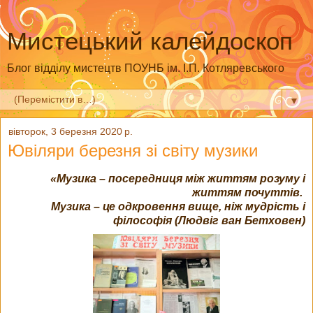
Мистецький калейдоскоп
Блог відділу мистецтв ПОУНБ ім. І.П. Котляревського
▼
вівторок, 3 березня 2020 р.
Ювіляри березня зі світу музики
«Музика – посередниця між життям розуму і
життям почуттів.
Музика – це одкровення вище, ніж мудрість і
філософія (Людвіг ван Бетховен)