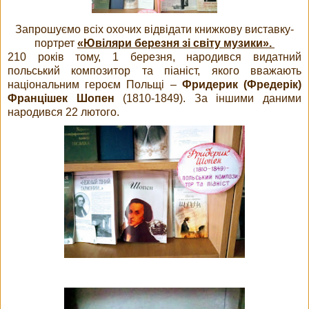
Запрошуємо всіх охочих відвідати книжкову виставку-
портрет
«Ювіляри березня зі світу музики».
210 років тому, 1 березня, народився видатний
польський композитор та піаніст, якого вважають
національним героєм Польщі –
Фридерик (Фредерік)
Францішек Шопен
(1810-1849). За іншими даними
народився 22 лютого.