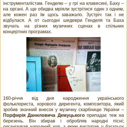
інструменталістам. Генделю – у грі на клавесині, Баху –
на органі. А ще обидва мріяли зустрітися один з одним,
але кожен раз їм щось заважало. Зустріч так і не
відбулася. А от сьогодні шедеври Генделя та Баха
звучать на різних музичних сценах в спільних
концертних програмах.
160-річчя від дня народження українського
фольклориста, хорового диригента, композитора, який
зробив значний внесок у музичну скарбницю України –
Порфирія Даниловича Демуцького
припадає теж на
березень. Він збирав і обробляв народні пісні;
організував народний хор, з яким виступав у багатьох