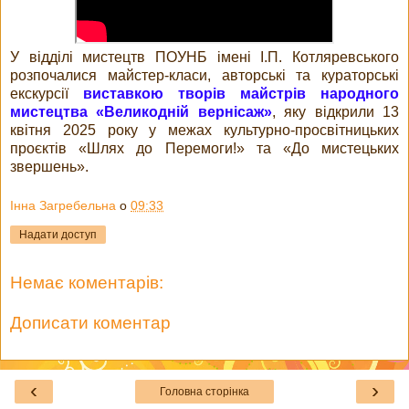
У відділі мистецтв ПОУНБ імені І.П. Котляревського
розпочалися майстер-класи, авторські та кураторські
екскурсії
виставкою творів майстрів народного
мистецтва «Великодній вернісаж»
, яку відкрили 13
квітня 2025 року у межах культурно-просвітницьких
проєктів «Шлях до Перемоги!» та «До мистецьких
звершень».
Інна Загребельна
о
09:33
Надати доступ
Немає коментарів:
Дописати коментар
‹
›
Головна сторінка