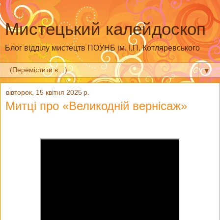
Мистецький калейдоскоп
Блог відділу мистецтв ПОУНБ ім. І.П. Котляревського
▼
вівторок, 15 квітня 2025 р.
Митці про «Великодній вернісаж»