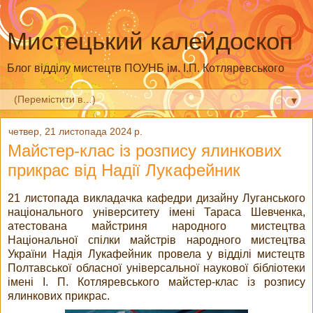
Мистецький калейдоскоп
Блог відділу мистецтв ПОУНБ ім. І.П. Котляревського
▼
четвер, 21 листопада 2024 р.
Майстер-клас із розпису ялинкових
прикрас від Надії Лукафейник
21 листопада викладачка кафедри дизайну Луганського
національного університету імені Тараса Шевченка,
атестована майстриня народного мистецтва
Національної спілки майстрів народного мистецтва
України Надія Лукафейник провела у відділі мистецтв
Полтавської обласної універсальної наукової бібліотеки
імені І. П. Котляревського майстер-клас із розпису
ялинкових прикрас.