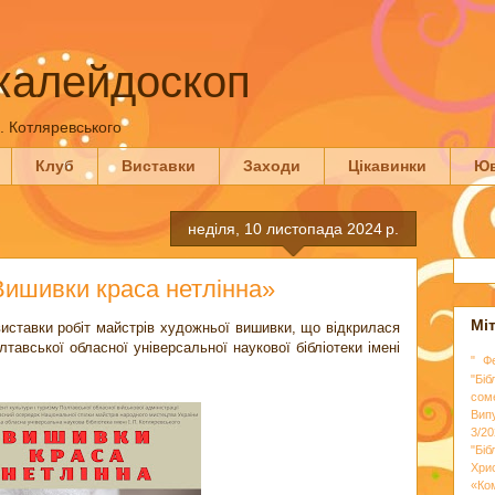
калейдоскоп
П. Котляревського
Клуб
Виставки
Заходи
Цікавинки
Юв
неділя, 10 листопада 2024 р.
Вишивки краса нетлінна»
Мі
иставки робіт майстрів художньої вишивки, що відкрилася
тавської обласної універсальної наукової бібліотеки імені
" Ф
"Біб
сом
Вип
3/20
"Бі
Хри
«Ко