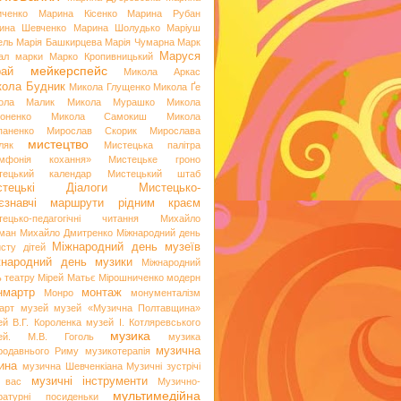
иченко
Марина Кісенко
Марина Рубан
ина Шевченко
Марина Шолудько
Маріуш
ель
Марія Башкирцева
Марія Чумарна
Марк
Маруся
ал
марки
Марко Кропивницький
мейкерспейс
рай
Микола Аркас
ола Будник
Микола Глущенко
Микола Ґе
ола Малик
Микола Мурашко
Микола
оненко
Микола Самокиш
Микола
паненко
Мирослав Скорик
Мирослава
мистецтво
ляк
Мистецька палітра
мфонія кохання»
Мистецьке гроно
тецький календар
Мистецький штаб
стецькі Діалоги
Мистецько-
аєзнавчі маршрути рідним краєм
тецько-педагогічні читання
Михайло
ман
Михайло Дмитренко
Міжнародний день
Міжнародний день музеїв
исту дітей
жнародний день музики
Міжнародний
ь театру
Мірей Матьє
Мірошниченко
модерн
нмартр
монтаж
Монро
монументалізм
арт
музей
музей «Музична Полтавщина»
ей В.Г. Короленка
музей І. Котляревського
музика
ей. М.В. Гоголь
музика
музична
родавнього Риму
музикотерапія
ина
музична Шевченкіана
Музичні зустрічі
музичні інструменти
 вас
Музично-
мультимедійна
ературні посиденьки