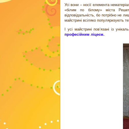
Усі вони – носії елемента нематері
«білим по білому» міста Решет
відповідальність, бо потрібно не ли
майстрині всіляко популяризують тех
І усі майстрині пов’язані із унік
професійним ліцеєм.