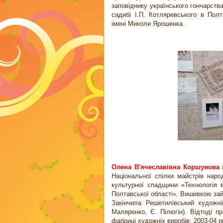
заповіднику українського гончарства
садибі І.П. Котляревського в Пол
імені Миколи Ярошенка.
Олена В'ячеславівна Коршунова
(
Національної спілки майстрів наро
культурної спадщини «Технологія 
Полтавської області». Вишивкою зай
Закінчила Решетилівський художні
Маляренко, Є. Пілюгін). Відтоді 
фабриці художніх виробів; 2003-04 