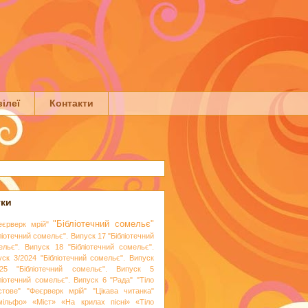
ілеї
Контакти
тки
"Бібліотечний сомельє"
еєрверк мрій"
ліотечний сомельє". Випуск 17
"Бібліотечний
ельє". Випуск 18
"Бібліотечний сомельє".
уск 3/2024
"Бібліотечний сомельє". Випуск
25
"Бібліотечний сомельє". Випуск 5
бліотечний сомельє". Випуск 6
"Рада"
"Тіло
стове"
"Феєрверк мрій"
"Цікава читанка"
мільфо»
«Міст»
«На крилах пісні»
«Тіло