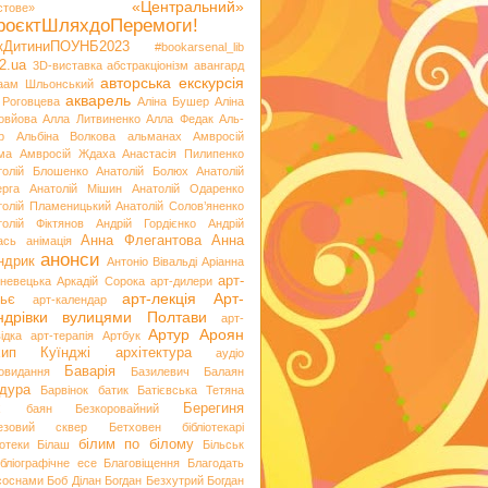
«Центральний»
стове»
роєктШляхдоПеремоги!
ікДитиниПОУНБ2023
#bookarsenal_lib
2.ua
3D-виставка
абстракціонізм
авангард
авторська екскурсія
аам Шльонський
акварель
 Роговцева
Аліна Бушер
Аліна
овйова
Алла Литвиненко
Алла Федак
Аль-
р
Альбіна Волкова
альманах
Амвросій
ма
Амвросій Ждаха
Анастасія Пилипенко
толій Блошенко
Анатолій Болюх
Анатолій
ерга
Анатолій Мішин
Анатолій Одаренко
толій Пламеницький
Анатолій Солов’яненко
толій Фіктянов
Андрій Гордієнко
Андрій
Анна Флегантова
Анна
ась
анімація
анонси
ндрик
Антоніо Вівальді
Аріанна
арт-
невецька
Аркадій Сорока
арт-дилери
арт-лекція
Арт-
ьє
арт-календар
ндрівки вулицями Полтави
арт-
Артур Ароян
ідка
арт-терапія
Артбук
хип Куїнджі
архітектура
аудіо
Баварія
іовидання
Базилевич
Балаян
дура
Барвінок
батик
Батієвська Тетяна
х
Берегиня
баян
Безкоровайний
езовий сквер
Бетховен
бібліотекарі
білим по білому
іотеки
Білаш
Більськ
ібліографічне есе
Благовіщення
Благодать
 соснами
Боб Ділан
Богдан Безхутрий
Богдан