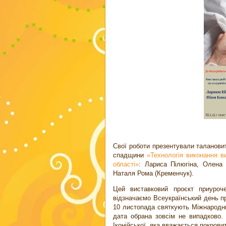
Свої роботи презентували талановит
спадщини
«Технологія виконання в
області»
: Лариса Пілюгіна, Олена 
Наталя Рома (Кременчук).
Цей виставковий проєкт приуроч
відзначаємо Всеукраїнський день пр
10 листопада святкують Міжнародни
дата обрана зовсім не випадково.
Іконійської, яка вважається покров