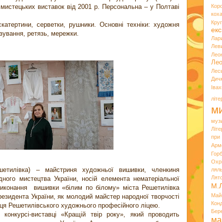
мистецьких виставок від 2001 р. Персональна – у Полтаві
Кор
кох
Кру
скатертини, серветки, рушники. Основні техніки: художня
екс
зування, ретязь, мережки.
Лар
Лев
Лео
Лео
Лес
Дич
Іва
літ
ми
муз
Літ
при
Арм
Горб
Охр
етилівка) – майстриня художньої вишивки, членкиня
лял
Лят
дного мистецтва України, носій елемента нематеріальної
М.
виконання вишивки «білим по білому» міста Решетилівка
Май
резидента України, як молодий майстер народної творчості
Кон
ниця Решетилівського художнього професійного ліцею.
Бер
конкурсі-виставці «Кращій твір року», який проводить
ма