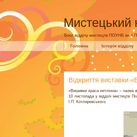
Мистецький 
Блог відділу мистецтв ПОУНБ ім. І.
Головна
Історія відділу
Відкриття виставки «
«Вишивки краса нетлінна» – назва в
10 листопада у відділі мистецтв Пол
І.П. Котляревського.