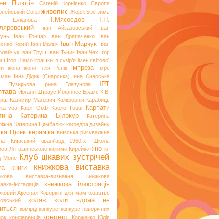
ен Пілюгін
Євгеній Корнієнко
Європа
живопис
опейський Союз
Жорж Бізе
зима
І.Мясоєдов
І.П.
я Цуканова
ляревський
Іван Айвазовський
Іван
цунь
Іван Гончар
Іван Дряпаченко
Іван
Іван Марчук
пенко-Карий
Іван Малич
Іван
олайчук
Іван Труш
Іван Туник
Іван Чех
Ігор
иш
Ігор Шамо
іграшки
Із сузір’я імен світової
імпреза
ви
ікона
ікони
Ілля Рєпін
Імре
ьман
Інна Дідик (Снарська)
Інна Снарська
ІРТ
и Пузирьова
Ірина Глазунова
лтава
Йоганн Штраус
Йоганнес Брамс
К.В.
диш
Казимир Малевич
Каліфорнія
Карабиць
Карпати
икатура
Карл Орф
Карло Ґоцці
тина
Катерина Білокур
Катерина
ріжна
Катерина Цимбалюк
кафедра дизайну
тка Цісик
кераміка
Київська рисувальна
ла
Київський аванґард 1960-х. Школа
кіно
иса Лятошинського
килими
Кирейко
кл
Клуб цікавих зустрічей
д Моне
книжкова виставка
га
книги
жкова виставка-визнання
Книжкова
книжкова ілюстрація
авка-інсталяція
жковий Арсенал
Коворкінг для мам
козацтво
колаж
коли вдома не
ловський
иться
комірці
конкурс
конкурс новорічних
концерт
нок
конференція
Корженко Юлія