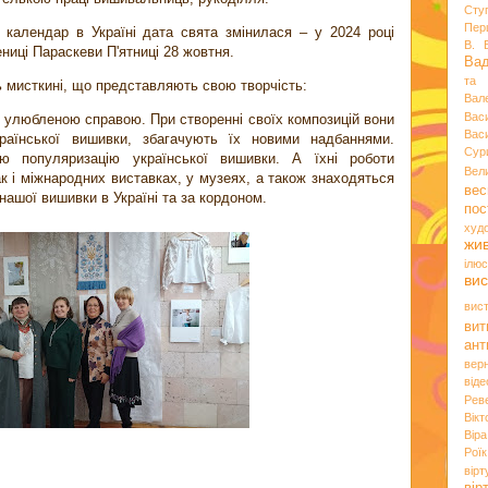
Сту
Пер
 календар в Україні дата свята змінилася – у 2024 році
В. 
ниці Параскеви П'ятниці 28 жовтня.
Ва
та 
ь мисткині, що представляють свою творчість:
Вал
Вас
улюбленою справою. При створенні своїх композицій вони
Вас
країнської вишивки, збагачують їх новими надбаннями.
Сур
ю популяризацію української вишивки. А їхні роботи
Вел
ак і міжнародних виставках, у музеях, а також знаходяться
вес
нашої вишивки в Україні та за кордоном.
пос
худ
жи
ілюс
вис
вис
вит
ант
вер
віде
Рев
Вік
Вір
Роїк
вір