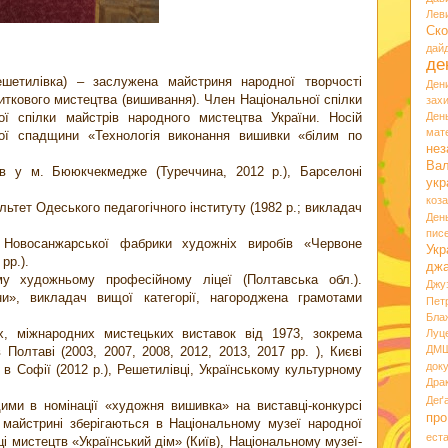
Лев
Ско
дай
де
ешетилівка) – заслужена майстриня народної творчості
Ден
ткового мистецтва (вишивання). Член Національної спілки
зах
ої спілки майстрів народного мистецтва України. Носій
Ден
мате
ної спадщини «Технологія виконання вишивки «білим по
нез
Вал
в у м. Бююкчекмедже (Туреччина, 2012 р.), Барселоні
укр
коз
ьтет Одеського педагогічного інституту (1982 р.; викладач
Ден
пис
 Новосанжарської фабрики художніх виробів «Червоне
Укр
 рр.).
дж
у художньому професійному ліцеї (Полтавська обл.).
Джу
ни», викладач вищої категорії, нагороджена грамотами
Пет
Бла
х, міжнародних мистецьких виставок від 1973, зокрема
Луц
ДМ
 Полтаві (2003, 2007, 2008, 2012, 2013, 2017 рр. ), Києві
док
и в Софії (2012 р.), Решетилівці, Українському культурному
Дра
Деґ
щими в номінації «художня вишивка» на виставці-конкурсі
про
 майстрині зберігаються в Національному музеї народної
ест
ці мистецтв «Український дім» (Київ), Національному музеї-