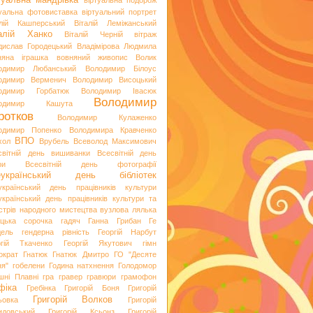
туальна мандрівка
віртуальна подорож
туальна фотовиставка
віртуальний портрет
алій Кашперський
Віталій Леміжанський
талій Ханко
Віталій Черній
вітраж
дислав Городецький
Владімірова Людмила
няна іграшка
вовняний живопис
Волик
одимир Любанський
Володимир Білоус
одимир Верменич
Володимир Висоцький
одимир Горбатюк
Володимир Івасюк
Володимир
лодимир Кашута
ротков
Володимир Кулаженко
одимир Попенко
Володимира Кравченко
ВПО
хол
Врубель
Всеволод Максимович
світній день вишиванки
Всесвітній день
ри
Всесвітній день фотографії
еукраїнський день бібліотек
український день працівників культури
український день працівників культури та
стрів народного мистецтва
вузлова лялька
яцька сорочка
гадяч
Ганна Грибан
Ге
дель
гендерна рівність
Георгій Нарбут
ргій Ткаченко
Георгій Якутович
гімн
ократ
Гнатюк
Гнатюк Дмитро
ГО "Десяте
ня"
гобелени
Година натхнення
Голодомор
шні Плавні
гра
гравер
гравюри
грамофон
фіка
Гребінка
Григорій Боня
Григорій
Григорій Волков
ьовка
Григорій
идовський
Григорій Ксьонз
Григорій