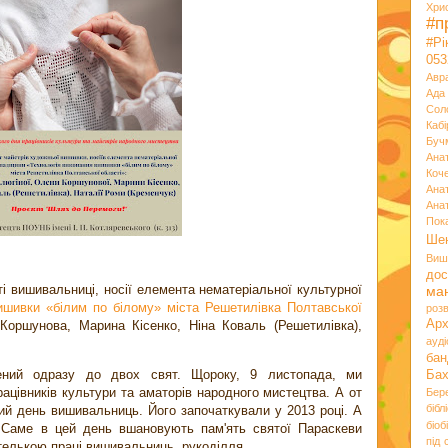
Хри
#п
#Р
053
Авр
Ада
Сол
Кабі
Буч
Ана
Коч
Ана
Ана
Пок
Ше
Виш
дос
і вишивальниці, носії елемента нематеріальної культурної
ма
ишивки «білим по білому» міста Решетилівка Полтавської
розв
Ар
Коршунова, Марина Кісенко, Ніна Коваль (Решетилівка),
ауд
бан
ений одразу до двох свят. Щороку, 9 листопада, ми
Ба
ацівників культури та аматорів народного мистецтва. А от
Бер
бібл
й день вишивальниць. Його започаткували у 2013 році. А
біоб
 Саме в цей день вшановують пам'ять святої Параскеви
під
ителькою праці вишивальниць, рукоділля.