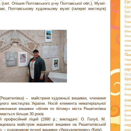
Євг
 (смт. Опішня Полтавського р-ну Полтавської обл.), Музеї-
Євр
таві, Полтавському художньому музеї (галереї мистецтв)
Зо
Кот
Гер
Кар
Мик
Лот
сла
Кал
Інн
По
Гла
кар
кар
Ост
Кві
шко
Бор
Кло
Решетилівка) – майстриня художньої вишивки, членкиня
кни
дного мистецтва України. Носій елемента нематеріальної
Кни
виконання вишивки «білим по білому» міста Решетилівка
вист
мається більше 30 років.
Кни
й професійний ліцей (1990 р.; викладачі: О. Голуб, М.
Коз
працювала майстром машинної вишивки на Решетилівській
сид
рр. – художником ручної вишивки «Укрхудожпрому» (Київ).
яли