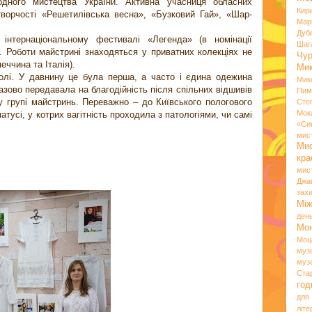
одного мистецтва України. Активна учасниця обласних
Кир
творчості «Решетилівська весна», «Бузковий Гай», «Шар-
Мар
Дуб
інтернаціональному фестивалі «Легенда» (в номінації
Шаг
. Роботи майстрині знаходяться у приватних колекціях не
Чу
еччина та Італія).
Мик
олі. У давнину це була перша, а часто і єдина одежина
Мик
зово передавала на благодійність після спільних відшивів
Пим
 групі майстринь. Переважно – до Київського пологового
Сте
Мок
тусі, у котрих вагітність проходила з патологіями, чи самі
«Си
.
мис
Ми
кр
мис
Джа
зах
Мі
ден
Мо
Моц
муз
муз
Ста
год
для
літ