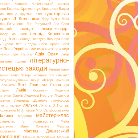
оленко
Косенко
Котелевський коржик
Кременчук
ання
Кошиць
Крищенко Вадим
кураторська
гла площа
круглий стіл
курсія
Л. Колєсніков
Лада Лузіна
Лайк
иса Євтушенко
Лев Ревуцький
Лев Скоп
лекція
лекція-концерт
инський
Леонід Колєсніков
нардо да Вінчі
нід Позен
Леонід Товстуха
Леонора Блох
ь Курбас
Лесь Сердюк
Леся Горова
Леся
Леся Українка
листівки
ко
листівка
Лідія
Лідія Орел
хненко
Лідія Нагога
літер
літературно-
ературна година
стецькі заходи
Літературно-
ичний вечір "Історії кохання при свічках"
ературно-музичний вечір «Історії кохання
Літні Тони
Лтава
 свічках»
літо
Луї
Львів
стронг
Людкевич
Людмила
атенко. Харків
Людмила Нестуля
Людмила
іменко
Людмила Шумейко
люмінофор
ляльки
ька з паперу
Ляпота В Полтаві
ошинський
М.В. Гоголь
М.В. Скліфосовський
майстер-клас
Лахижа
Мадонни
стер-клас із писанкарства
Майя
дратенко
Майя Холькіна
Максим
Максим Дашевський
езовський
лювання
Марина Дубровська
Марина