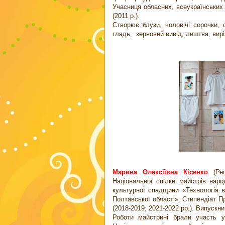
Учасниця обласних, всеукраїнських 
(2011 р.).
Створює блузи, чоловічі сорочки, 
гладь, зерновий вивід, лиштва, вирі
Марина Олексіївна Кісенко
(Реш
Національної спілки майстрів наро
культурної спадщини «Технологія 
Полтавської області». Стипендіат П
(2018-2019; 2021-2022 рр.). Випуск
Роботи майстрині брали участь у 