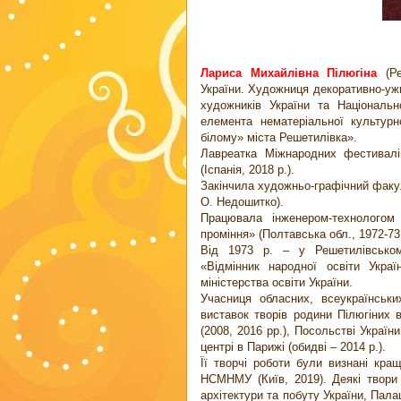
Лариса Михайлівна Пілюгіна
(Р
України. Художниця декоративно-ужи
художників України та Національн
елемента нематеріальної культур
білому» міста Решетилівка».
Лавреатка Міжнародних фестивалі
(Іспанія, 2018 р.).
Закінчила художньо-графічний факул
О. Недошитко).
Працювала інженером-технологом
проміння» (Полтавська обл., 1972-73
Від 1973 р. – у Решетилівськом
«Відмінник народної освіти Украї
міністерства освіти України.
Учасниця обласних, всеукраїнськи
виставок творів родини Пілюгіних в
(2008, 2016 рр.), Посольстві Україн
центрі в Парижі (обидві – 2014 р.).
Її творчі роботи були визнані кра
НСМНМУ (Київ, 2019). Деякі твори
архітектури та побуту України, Пала