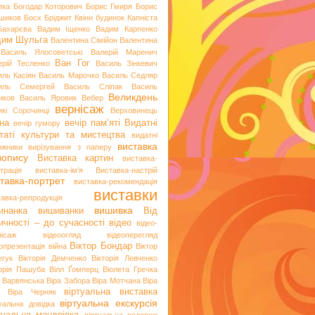
пка
Богодар Которович
Борис Гмиря
Борис
шиков
Босх
Бріджит Квінн
будинок Капніста
Бахарєва
Вадим Іщенко
Вадим Карпенко
дим Шульга
Валентина Сімійон
Валентина
Василь Ялосоветські
Валерій Маренич
Ван Гог
ерій Тесленко
Василь Зінкевич
иль Касіян
Василь Марочко
Василь Седляр
иль Семергей
Василь Сліпак
Василь
Великдень
иков
Василь Яровик
Вебер
вернісаж
икі Сорочинці
Верховинець
на
вечір пам’яті
Видатні
вечір гумору
таті культури та мистецтва
видатні
виставка
ожники
вирізування з паперу
вопису
Виставка картин
виставка-
трація
виставка-ім'я
Виставка-настрій
тавка-портрет
виставка-рекомендація
виставки
тавка-репродукція
вишивка
инанка
вишиванки
Від
ичності – до сучасності
відео
відео-
нісаж
відеоогляд
відеоперегляд
Віктор Бондар
опрезентація
війна
Віктор
егук
Вікторія Демченко
Вікторія Левченко
торія Пашуба
Вілл Ґомперц
Віолета Гречка
а Варвянська
Віра Забора
Віра Мотчана
Віра
віртуальна виставка
Віра Черняк
віртуальна екскурсія
туальна довідка