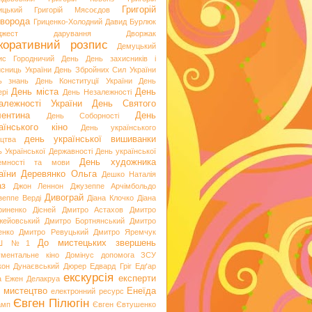
Григорій
ицький
Григорій Мясоєдов
ворода
Гриценко-Холодний
Давид Бурлюк
джест
дарування
Дворжак
коративний розпис
Демуцький
ис Городничий
День
День захисників і
исниць України
День Збройних Сил України
ь знань
День Конституції України
День
День міста
День
рі
День Незалежності
алежності України
День Святого
ентина
День
День Соборності
аїнського кіно
День українського
день української вишиванки
ацтва
ь Української Державності
День української
День художника
емності та мови
аїни
Деревянко Ольга
Дешко Наталія
аз
Джон Леннон
Джузеппе Арчімбольдо
Дивограй
зеппе Верді
Діана Клочко
Діана
риненко
Дісней
Дмитро Астахов
Дмитро
жейовський
Дмитро Бортнянський
Дмитро
енко
Дмитро Ревуцький
Дмитро Яремчук
До мистецьких звершень
Ш №1
ументальне кіно
Домінус
допомога ЗСУ
кон
Дунаєвський
Дюрер
Едвард Гріг
Едґар
екскурсія
експерти
а
Ежен Делакруа
 мистецтво
Енеїда
електронний ресурс
Євген Пілюгін
амп
Євген Євтушенко