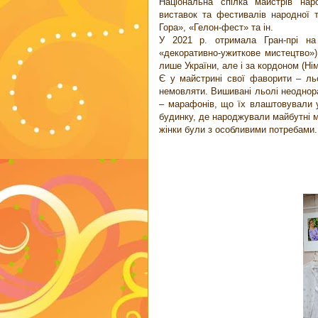
Національна спілка майстрів нар
виставок та фестивалів народної 
Гора», «Гелон-фест» та ін.
У 2021 р. отримала Гран-прі на 
«декоративно-ужиткове мистецтво»)
лише України, але і за кордоном (Нім
Є у майстрині свої фаворити – ль
немовляти. Вишивані льолі неоднора
– марафонів, що їх влаштовували у
будинку, де народжували майбутні ма
жінки були з особливими потребами