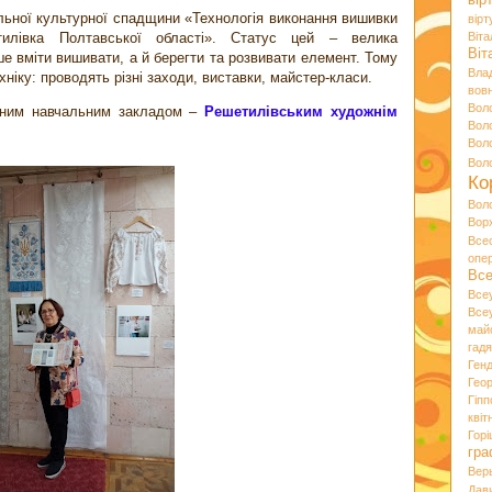
вір
альної культурної спадщини «Технологія виконання вишивки
вір
илівка Полтавської області». Статус цей – велика
Віт
Ві
ше вміти вишивати, а й берегти та розвивати елемент. Тому
Вла
ніку: проводять різні заходи, виставки, майстер-класи.
вов
Вол
альним навчальним закладом –
Решетилівським художнім
Вол
Вол
Во
Ко
Вол
Вор
Все
опе
Вс
Все
Все
май
гад
Ген
Гео
Гіпп
квіт
Горі
гра
Вер
Дав