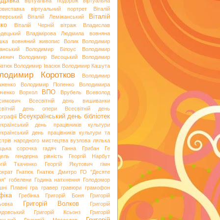
дрівка
віртуальна подорож
віртуальна
овиставка
віртуальний портрет
Віталій
Віталій
перський
Віталій Леміжанський
ко
Віталій Черній
вітраж
Владислав
одецький
Владімірова Людмила
вовняна
шка
вовняний живопис
Волик
Володимир
анський
Володимир Білоус
Володимир
менич
Володимир Висоцький
Володимир
батюк
Володимир Івасюк
Володимир Кашута
лодимир Коротков
Володимир
аженко
Володимир Попенко
Володимира
ВПО
вченко
Ворхол
Врубель
Всеволод
симович
Всесвітній день вишиванки
світній день опери
Всесвітній день
Всеукраїнський день бібліотек
ографії
український день працівників культури
український день працівників культури та
стрів народного мистецтва
вузлова лялька
яцька сорочка
гадяч
Ганна Грибан
Ге
дель
гендерна рівність
Георгій Нарбут
ргій Ткаченко
Георгій Якутович
гімн
ократ
Гнатюк
Гнатюк Дмитро
ГО "Десяте
ня"
гобелени
Година натхнення
Голодомор
шні Плавні
гра
гравер
гравюри
грамофон
фіка
Гребінка
Григорій Боня
Григорій
Григорій Волков
ьовка
Григорій
идовський
Григорій Ксьонз
Григорій