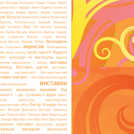
пка
Богодар Которович
Борис Гмиря
Борис
шиков
Босх
Бріджит Квінн
будинок Капніста
Бахарєва
Вадим Іщенко
Вадим Карпенко
дим Шульга
Валентина Сімійон
Валентина
Василь Ялосоветські
Валерій Маренич
Ван Гог
ерій Тесленко
Василь Зінкевич
иль Касіян
Василь Марочко
Василь Седляр
иль Семергей
Василь Сліпак
Василь
Великдень
иков
Василь Яровик
Вебер
вернісаж
икі Сорочинці
Верховинець
на
вечір пам’яті
Видатні
вечір гумору
таті культури та мистецтва
видатні
виставка
ожники
вирізування з паперу
вопису
Виставка картин
виставка-
трація
виставка-ім'я
Виставка-настрій
тавка-портрет
виставка-рекомендація
виставки
тавка-репродукція
вишивка
инанка
вишиванки
Від
ичності – до сучасності
відео
відео-
нісаж
відеоогляд
відеоперегляд
Віктор Бондар
опрезентація
війна
Віктор
егук
Вікторія Демченко
Вікторія Левченко
торія Пашуба
Вілл Ґомперц
Віра Варвянська
а Забора
Віра Мотчана
Віра Роїк
Віра Черняк
туальна виставка
віртуальна довідка
ртуальна екскурсія
віртуальна