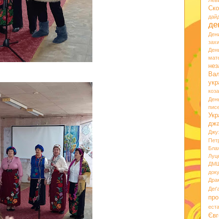
Лев
Ско
дай
де
Ден
зах
Ден
мате
нез
Вал
укр
коз
Ден
пис
Укр
дж
Джу
Пет
Бла
Луц
ДМ
док
Дра
Деґ
про
ест
Євг