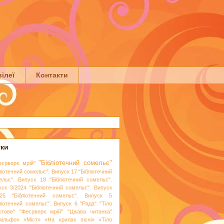
ілеї
Контакти
тки
"Бібліотечний сомельє"
еєрверк мрій"
ліотечний сомельє". Випуск 17
"Бібліотечний
ельє". Випуск 18
"Бібліотечний сомельє".
уск 3/2024
"Бібліотечний сомельє". Випуск
25
"Бібліотечний сомельє". Випуск 5
бліотечний сомельє". Випуск 6
"Рада"
"Тіло
стове"
"Феєрверк мрій"
"Цікава читанка"
мільфо»
«Міст»
«На крилах пісні»
«Тіло