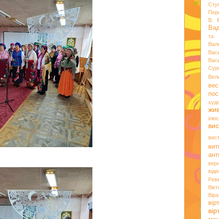
Сту
Пер
В. 
Ва
та 
Вал
Вас
Вас
Сур
Вел
вес
пос
худ
жи
ілюс
вис
вис
вит
ант
вер
віде
Рев
Вік
Вір
вір
ві