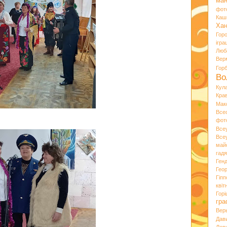
ман
фот
Каш
Хан
Гор
ігра
Люб
Вер
Гор
Во
Кул
Кра
Мак
Все
фот
Все
Все
май
гад
Ген
Гео
Гіпп
квіт
Горі
гра
Вер
Дав