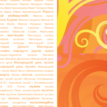
иченко
Марина Кісенко
Марина Рубан
ина Шевченко
Марина Шолудько
Маріуш
ель
Марія Башкирцева
Марія Чумарна
Марк
Маруся
ал
марки
Марко Кропивницький
мейкерспейс
рай
Микола Аркас
ола Будник
Микола Глущенко
Микола Ґе
ола Малик
Микола Мурашко
Микола
оненко
Микола Самокиш
Микола
паненко
Мирослав Скорик
Мирослава
мистецтво
ляк
Мистецька палітра
мфонія кохання»
Мистецьке гроно
тецький календар
Мистецький штаб
стецькі Діалоги
Мистецько-
аєзнавчі маршрути рідним краєм
тецько-педагогічні читання
Михайло
ман
Михайло Дмитренко
Міжнародний день
Міжнародний день музеїв
исту дітей
жнародний день музики
Міжнародний
ь театру
Мірей Матьє
Мірошниченко
модерн
нмартр
монтаж
Монро
монументалізм
арт
музей
музей «Музична Полтавщина»
ей В.Г. Короленка
музей І. Котляревського
музика
ей. М.В. Гоголь
музика
музична
родавнього Риму
музикотерапія
ина
музична Шевченкіана
Музичні зустрічі
музичні інструменти
 вас
Музично-
мультимедійна
ературні посиденьки
тавка
мультимедійна мистецька