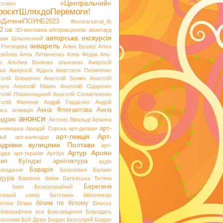
«Центральний»
стове»
роєктШляхдоПеремоги!
ікДитиниПОУНБ2023
#bookarsenal_lib
2.ua
3D-виставка
абстракціонізм
авангард
авторська екскурсія
аам Шльонський
акварель
 Роговцева
Аліна Бушер
Аліна
овйова
Алла Литвиненко
Алла Федак
Аль-
р
Альбіна Волкова
альманах
Амвросій
ма
Амвросій Ждаха
Анастасія Пилипенко
толій Блошенко
Анатолій Болюх
Анатолій
ерга
Анатолій Мішин
Анатолій Одаренко
толій Пламеницький
Анатолій Солов’яненко
толій Фіктянов
Андрій Гордієнко
Андрій
Анна Флегантова
Анна
ась
анімація
анонси
ндрик
Антоніо Вівальді
Аріанна
арт-
невецька
Аркадій Сорока
арт-дилери
арт-лекція
Арт-
ьє
арт-календар
ндрівки вулицями Полтави
арт-
Артур Ароян
ідка
арт-терапія
Артбук
хип Куїнджі
архітектура
аудіо
Баварія
іовидання
Базилевич
Балаян
дура
Барвінок
батик
Батієвська Тетяна
х
Берегиня
баян
Безкоровайний
езовий сквер
Бетховен
бібліотекарі
білим по білому
іотеки
Білаш
Більськ
ібліографічне есе
Благовіщення
Благодать
 соснами
Боб Ділан
Богдан Безхутрий
Богдан