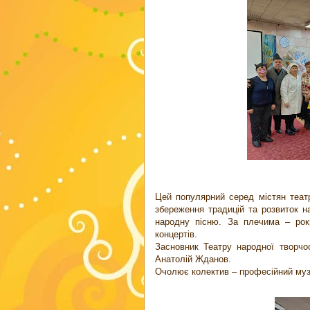
Цей популярний серед містян театр
збереження традицій та розвиток н
народну пісню. За плечима – роки
концертів.
Засновник Театру народної творчо
Анатолій Жданов.
Очолює колектив – професійний музи