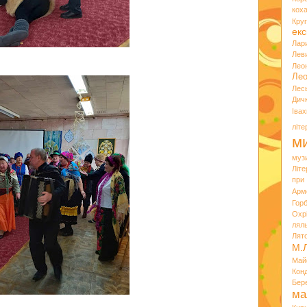
кох
Кру
екс
Лар
Лев
Лео
Лео
Лес
Дич
Іва
літ
ми
муз
Літ
при
Арм
Горб
Охр
лял
Лят
М.
Май
Кон
Бер
ма