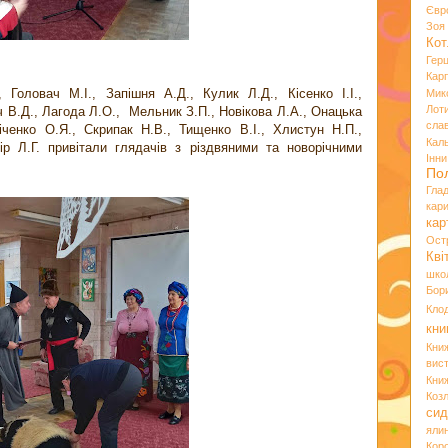
Євр
Зо
Кот
Гер
Кар
 Головач М.І., Запішня А.Д., Кулик Л.Д., Кісенко І.І.,
Мик
Лот
ч В.Д., Лагода Л.О., Мельник З.П., Новікова Л.А., Онацька
сла
іченко О.Я., Скрипак Н.В., Тищенко В.І., Хлистун Н.П.,
Кал
ір Л.Г. привітали глядачів з різдвяними та новорічними
Інн
По
Гла
кар
кар
Ост
Кві
шко
Бор
Кло
кни
Кни
вист
Кни
Коз
сид
яли
Кор