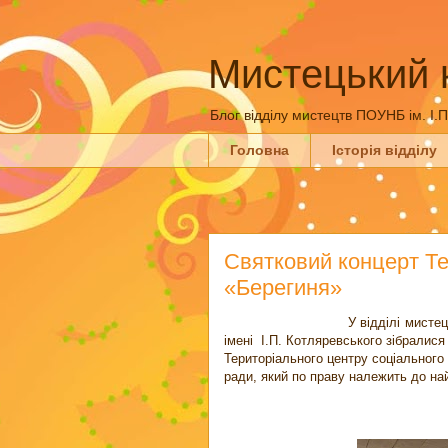
Мистецький 
Блог відділу мистецтв ПОУНБ ім. І.
Головна
Історія відділу
Святковий концерт Те
«Берегиня»
У відділі мистецтв Полтавсь
імені І.П. Котляревського зібралис
Територіального центру соціального
ради, який по праву належить до на