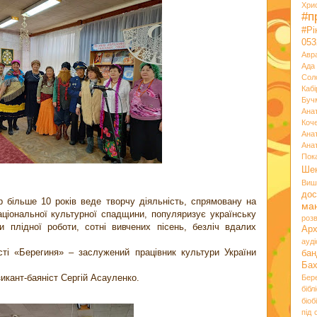
Хри
#п
#Р
053
Авр
Ада
Сол
Кабі
Буч
Ана
Коч
Ана
Ана
Пок
Ше
Виш
дос
 більше 10 років веде творчу діяльність, спрямовану на
ма
аціональної культурної спадщини, популяризує українську
розв
 плідної роботи, сотні вивчених пісень, безліч вдалих
Ар
ауд
сті «Берегиня» – заслужений працівник культури України
бан
Ба
кант-баяніст Сергій Асауленко.
Бер
бібл
біоб
під