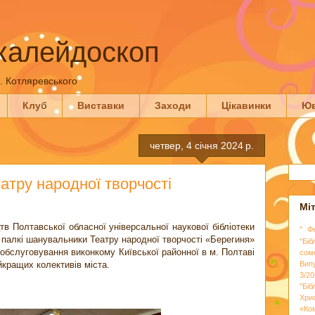
калейдоскоп
П. Котляревського
Клуб
Виставки
Заходи
Цікавинки
Юв
четвер, 4 січня 2024 р.
атру народної творчості
Мі
кої обласної універсальної наукової бібліотеки
" Ф
я палкі шанувальники Театру народної творчості «Берегиня»
"Біб
 обслуговування виконкому Київської районної в м. Полтаві
сом
йкращих колективів міста.
Вип
3/20
"Бі
Хри
«Ко