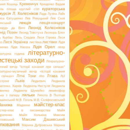
Кременчук
ання
Кошиць
Крищенко Вадим
кураторська
гла площа
круглий стіл
курсія
Л. Колєсніков
Лада Лузіна
Лайк
иса Євтушенко
Лев Ревуцький
Лев Скоп
лекція
лекція-концерт
инський
Леонід Колєсніков
нардо да Вінчі
нід Позен
Леонід Товстуха
Леонора Блох
ь Курбас
Лесь Сердюк
Леся Горова
Леся
Леся Українка
листівки
ко
листівка
Лідія
Лідія Орел
хненко
Лідія Нагога
літер
літературно-
ературна година
стецькі заходи
Літературно-
ичний вечір "Історії кохання при свічках"
ературно-музичний вечір «Історії кохання
Літні Тони
Лтава
 свічках»
літо
Луї
Львів
стронг
Людкевич
Людмила
атенко. Харків
Людмила Нестуля
Людмила
іменко
Людмила Шумейко
люмінофор
ляльки
ька з паперу
Ляпота В Полтаві
ошинський
М.В. Гоголь
М.В. Скліфосовський
майстер-клас
Лахижа
Мадонни
стер-клас із писанкарства
Майя
дратенко
Майя Холькіна
Максим
Максим Дашевський
езовський
лювання
Марина Дубровська
Марина