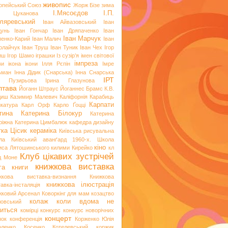
живопис
опейський Союз
Жорж Бізе
зима
І.Мясоєдов
І.П.
я Цуканова
ляревський
Іван Айвазовський
Іван
цунь
Іван Гончар
Іван Дряпаченко
Іван
Іван Марчук
пенко-Карий
Іван Малич
Іван
олайчук
Іван Труш
Іван Туник
Іван Чех
Ігор
иш
Ігор Шамо
іграшки
Із сузір’я імен світової
імпреза
ви
ікона
ікони
Ілля Рєпін
Імре
ьман
Інна Дідик (Снарська)
Інна Снарська
ІРТ
и Пузирьова
Ірина Глазунова
лтава
Йоганн Штраус
Йоганнес Брамс
К.В.
диш
Казимир Малевич
Каліфорнія
Карабиць
Карпати
икатура
Карл Орф
Карло Ґоцці
тина
Катерина Білокур
Катерина
ріжна
Катерина Цимбалюк
кафедра дизайну
тка Цісик
кераміка
Київська рисувальна
ла
Київський аванґард 1960-х. Школа
кіно
иса Лятошинського
килими
Кирейко
кл
Клуб цікавих зустрічей
д Моне
книжкова виставка
га
книги
жкова виставка-визнання
Книжкова
книжкова ілюстрація
авка-інсталяція
жковий Арсенал
Коворкінг для мам
козацтво
колаж
коли вдома не
ловський
иться
комірці
конкурс
конкурс новорічних
концерт
нок
конференція
Корженко Юлія
оленко
Косенко
Котелевський коржик