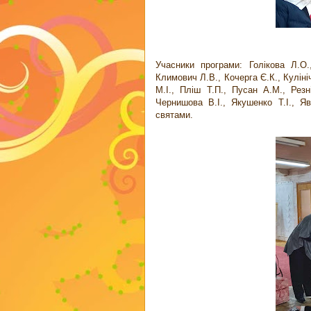
Учасники програми: Голікова Л.О.,
Климович Л.В., Кочерга Є.К., Куліні
М.І., Пліш Т.П., Пусан А.М., Резн
Чернишова В.І., Якушенко Т.І., Яв
святами.