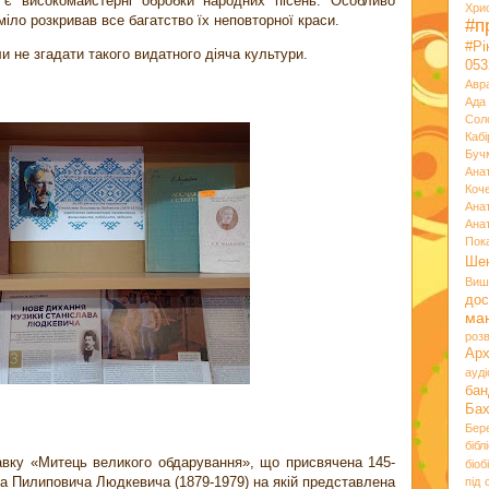
 є високомайстерні обробки народних пісень. Особливо
Хри
міло розкривав все багатство їх неповторної краси.
#п
#Р
и не згадати такого видатного діяча культури.
053
Авр
Ада
Сол
Кабі
Буч
Ана
Коч
Ана
Ана
Пок
Ше
Виш
дос
ма
розв
Ар
ауд
бан
Ба
Бер
бібл
тавку «Митець великого обдарування», що присвячена 145-
біоб
а Пилиповича Людкевича (1879-1979) на якій представлена
під