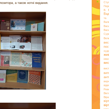
Сту
позитора, а також нотні видання.
Пер
В. 
Ва
та 
Вал
Вас
Вас
Сур
Вел
вес
пос
худ
жи
ілюс
вис
вис
вит
ант
вер
віде
Рев
Вік
Вір
вір
ві