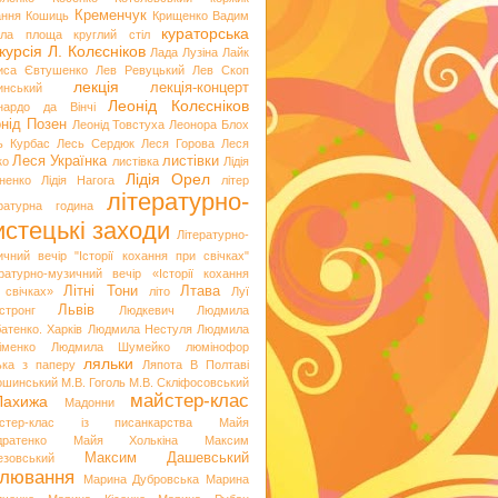
Кременчук
ання
Кошиць
Крищенко Вадим
кураторська
гла площа
круглий стіл
курсія
Л. Колєсніков
Лада Лузіна
Лайк
иса Євтушенко
Лев Ревуцький
Лев Скоп
лекція
лекція-концерт
инський
Леонід Колєсніков
нардо да Вінчі
нід Позен
Леонід Товстуха
Леонора Блох
ь Курбас
Лесь Сердюк
Леся Горова
Леся
Леся Українка
листівки
ко
листівка
Лідія
Лідія Орел
хненко
Лідія Нагога
літер
літературно-
ературна година
стецькі заходи
Літературно-
ичний вечір "Історії кохання при свічках"
ературно-музичний вечір «Історії кохання
Літні Тони
Лтава
 свічках»
літо
Луї
Львів
стронг
Людкевич
Людмила
атенко. Харків
Людмила Нестуля
Людмила
іменко
Людмила Шумейко
люмінофор
ляльки
ька з паперу
Ляпота В Полтаві
ошинський
М.В. Гоголь
М.В. Скліфосовський
майстер-клас
Лахижа
Мадонни
стер-клас із писанкарства
Майя
дратенко
Майя Холькіна
Максим
Максим Дашевський
езовський
лювання
Марина Дубровська
Марина