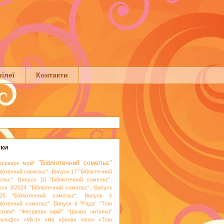
ілеї
Контакти
тки
"Бібліотечний сомельє"
еєрверк мрій"
ліотечний сомельє". Випуск 17
"Бібліотечний
ельє". Випуск 18
"Бібліотечний сомельє".
уск 3/2024
"Бібліотечний сомельє". Випуск
25
"Бібліотечний сомельє". Випуск 5
бліотечний сомельє". Випуск 6
"Рада"
"Тіло
стове"
"Феєрверк мрій"
"Цікава читанка"
мільфо»
«Міст»
«На крилах пісні»
«Тіло