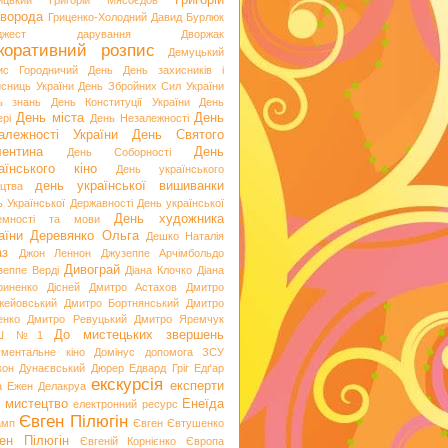
Григорій
ицький
Григорій Мясоєдов
ворода
Гриценко-Холодний
Давид Бурлюк
джест
дарування
Дворжак
коративний розпис
Демуцький
ис Городничий
День
День захисників і
исниць України
День Збройних Сил України
ь знань
День Конституції України
День
День міста
День
рі
День Незалежності
алежності України
День Святого
ентина
День
День Соборності
аїнського кіно
День українського
день української вишиванки
ацтва
ь Української Державності
День української
День художника
емності та мови
аїни
Деревянко Ольга
Дешко Наталія
аз
Джон Леннон
Джузеппе Арчімбольдо
Дивограй
зеппе Верді
Діана Клочко
Діана
риненко
Дісней
Дмитро Астахов
Дмитро
жейовський
Дмитро Бортнянський
Дмитро
енко
Дмитро Ревуцький
Дмитро Яремчук
До мистецьких звершень
Ш №1
ументальне кіно
Домінус
допомога ЗСУ
кон
Дунаєвський
Дюрер
Едвард Гріг
Едґар
екскурсія
експерти
а
Ежен Делакруа
 мистецтво
Енеїда
електронний ресурс
Євген Пілюгін
амп
Євген Євтушенко
ен Пілюгін
Євгеній Корнієнко
Європа