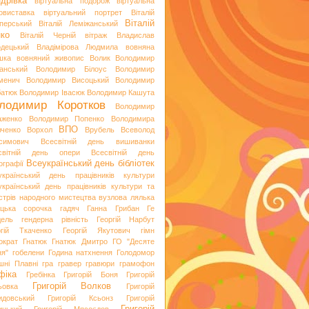
дрівка
віртуальна подорож
віртуальна
овиставка
віртуальний портрет
Віталій
Віталій
перський
Віталій Леміжанський
ко
Віталій Черній
вітраж
Владислав
одецький
Владімірова Людмила
вовняна
шка
вовняний живопис
Волик
Володимир
анський
Володимир Білоус
Володимир
менич
Володимир Висоцький
Володимир
батюк
Володимир Івасюк
Володимир Кашута
лодимир Коротков
Володимир
аженко
Володимир Попенко
Володимира
ВПО
вченко
Ворхол
Врубель
Всеволод
симович
Всесвітній день вишиванки
світній день опери
Всесвітній день
Всеукраїнський день бібліотек
ографії
український день працівників культури
український день працівників культури та
стрів народного мистецтва
вузлова лялька
яцька сорочка
гадяч
Ганна Грибан
Ге
дель
гендерна рівність
Георгій Нарбут
ргій Ткаченко
Георгій Якутович
гімн
ократ
Гнатюк
Гнатюк Дмитро
ГО "Десяте
ня"
гобелени
Година натхнення
Голодомор
шні Плавні
гра
гравер
гравюри
грамофон
фіка
Гребінка
Григорій Боня
Григорій
Григорій Волков
ьовка
Григорій
идовський
Григорій Ксьонз
Григорій