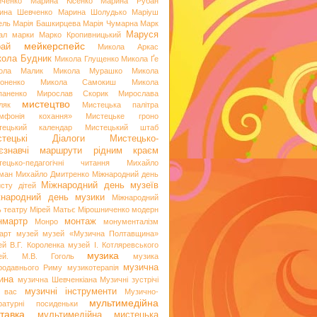
иченко
Марина Кісенко
Марина Рубан
ина Шевченко
Марина Шолудько
Маріуш
ель
Марія Башкирцева
Марія Чумарна
Марк
Маруся
ал
марки
Марко Кропивницький
мейкерспейс
рай
Микола Аркас
ола Будник
Микола Глущенко
Микола Ґе
ола Малик
Микола Мурашко
Микола
оненко
Микола Самокиш
Микола
паненко
Мирослав Скорик
Мирослава
мистецтво
ляк
Мистецька палітра
мфонія кохання»
Мистецьке гроно
тецький календар
Мистецький штаб
стецькі Діалоги
Мистецько-
аєзнавчі маршрути рідним краєм
тецько-педагогічні читання
Михайло
ман
Михайло Дмитренко
Міжнародний день
Міжнародний день музеїв
исту дітей
жнародний день музики
Міжнародний
ь театру
Мірей Матьє
Мірошниченко
модерн
нмартр
монтаж
Монро
монументалізм
арт
музей
музей «Музична Полтавщина»
ей В.Г. Короленка
музей І. Котляревського
музика
ей. М.В. Гоголь
музика
музична
родавнього Риму
музикотерапія
ина
музична Шевченкіана
Музичні зустрічі
музичні інструменти
 вас
Музично-
мультимедійна
ературні посиденьки
тавка
мультимедійна мистецька