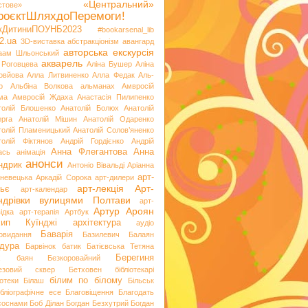
«Центральний»
стове»
роєктШляхдоПеремоги!
ікДитиниПОУНБ2023
#bookarsenal_lib
2.ua
3D-виставка
абстракціонізм
авангард
авторська екскурсія
аам Шльонський
акварель
 Роговцева
Аліна Бушер
Аліна
овйова
Алла Литвиненко
Алла Федак
Аль-
р
Альбіна Волкова
альманах
Амвросій
ма
Амвросій Ждаха
Анастасія Пилипенко
толій Блошенко
Анатолій Болюх
Анатолій
ерга
Анатолій Мішин
Анатолій Одаренко
толій Пламеницький
Анатолій Солов’яненко
толій Фіктянов
Андрій Гордієнко
Андрій
Анна Флегантова
Анна
ась
анімація
анонси
ндрик
Антоніо Вівальді
Аріанна
арт-
невецька
Аркадій Сорока
арт-дилери
арт-лекція
Арт-
ьє
арт-календар
ндрівки вулицями Полтави
арт-
Артур Ароян
ідка
арт-терапія
Артбук
хип Куїнджі
архітектура
аудіо
Баварія
іовидання
Базилевич
Балаян
дура
Барвінок
батик
Батієвська Тетяна
х
Берегиня
баян
Безкоровайний
езовий сквер
Бетховен
бібліотекарі
білим по білому
іотеки
Білаш
Більськ
ібліографічне есе
Благовіщення
Благодать
 соснами
Боб Ділан
Богдан Безхутрий
Богдан