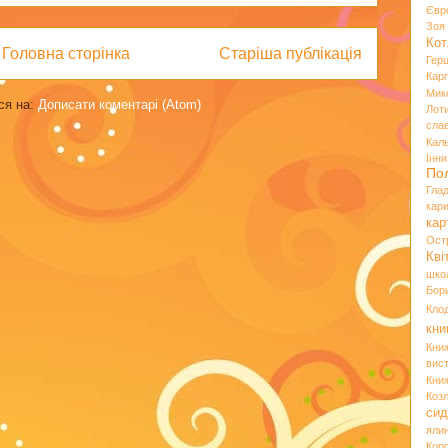
Євр
Зо
Кот
Головна сторінка
Старіша публікація
Гер
Кар
Мик
ся на:
Дописати коментарі (Atom)
Лот
сла
Кал
Інн
По
Гла
кар
кар
Ост
Кві
шко
Бор
Кло
кни
Кни
вист
Кни
Коз
сид
яли
Кор