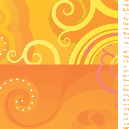
Кир
Мар
Дуб
Шаг
Чу
Мик
Мик
Пим
Сте
Мок
«Си
мис
Ми
кр
мис
Джа
зах
Мі
ден
Мо
Моц
муз
муз
Ста
год
для
літ
вис