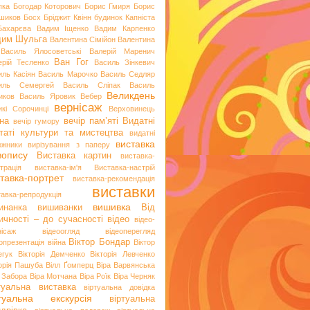
пка
Богодар Которович
Борис Гмиря
Борис
шиков
Босх
Бріджит Квінн
будинок Капніста
Бахарєва
Вадим Іщенко
Вадим Карпенко
дим Шульга
Валентина Сімійон
Валентина
Василь Ялосоветські
Валерій Маренич
Ван Гог
ерій Тесленко
Василь Зінкевич
иль Касіян
Василь Марочко
Василь Седляр
иль Семергей
Василь Сліпак
Василь
Великдень
иков
Василь Яровик
Вебер
вернісаж
икі Сорочинці
Верховинець
на
вечір пам’яті
Видатні
вечір гумору
таті культури та мистецтва
видатні
виставка
ожники
вирізування з паперу
вопису
Виставка картин
виставка-
трація
виставка-ім'я
Виставка-настрій
тавка-портрет
виставка-рекомендація
виставки
тавка-репродукція
вишивка
инанка
вишиванки
Від
ичності – до сучасності
відео
відео-
нісаж
відеоогляд
відеоперегляд
Віктор Бондар
опрезентація
війна
Віктор
егук
Вікторія Демченко
Вікторія Левченко
торія Пашуба
Вілл Ґомперц
Віра Варвянська
а Забора
Віра Мотчана
Віра Роїк
Віра Черняк
туальна виставка
віртуальна довідка
ртуальна екскурсія
віртуальна