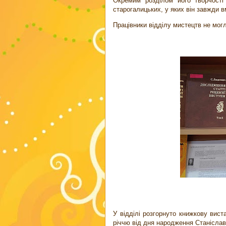
Окремим розділом його творчості
старогалицьких, у яких він завжди в
Працівники відділу мистецтв не могл
У відділі розгорнуто книжкову вис
річчю від дня народження Станіслав