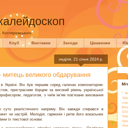
калейдоскоп
П. Котляревського
Клуб
Виставки
Заходи
Цікавинки
Юв
неділя, 21 січня 2024 р.
– митець великого обдарування
Мі
 в Україні. Він був першим серед галичан композитором-
том, пристрасним борцем за високий рівень української
" Ф
професором, педагогом, з чиїм ім’ям пов’язане виховання
"Біб
сом
Вип
р суто реалістичного напряму. Він завжди спирався в
3/20
жет чи настрій. Мелодія, гармонія і ритм його вокальних
"Бі
бини їх текстової основи.
Хри
«Ко