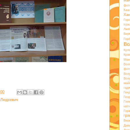
ман
фот
Каш
Хан
Гор
ігра
Люб
Вер
Гор
Во
Кул
Кра
Мак
Все
фот
Все
Все
май
гад
:00
Ген
Гео
,
Людкевич
Гіпп
квіт
Горі
гра
Вер
Дав