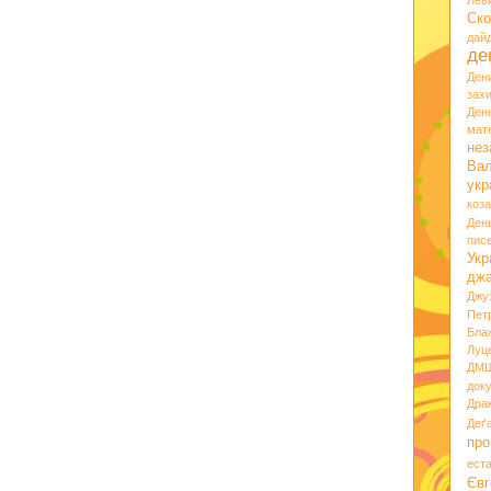
Лев
Ско
дай
де
Ден
зах
Ден
мате
нез
Вал
укр
коз
Ден
пис
Укр
дж
Джу
Пет
Бла
Луц
ДМ
док
Дра
Деґ
про
ест
Євг