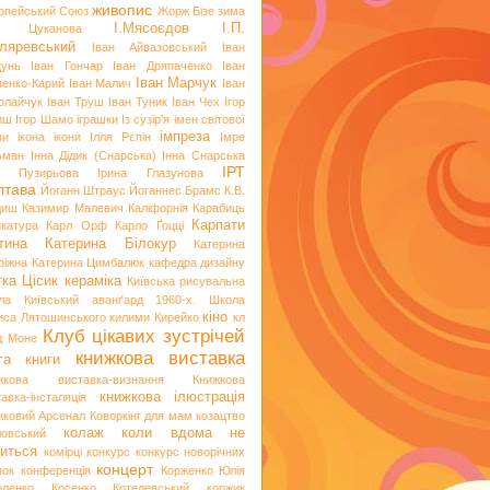
живопис
опейський Союз
Жорж Бізе
зима
І.Мясоєдов
І.П.
я Цуканова
ляревський
Іван Айвазовський
Іван
цунь
Іван Гончар
Іван Дряпаченко
Іван
Іван Марчук
пенко-Карий
Іван Малич
Іван
олайчук
Іван Труш
Іван Туник
Іван Чех
Ігор
иш
Ігор Шамо
іграшки
Із сузір’я імен світової
імпреза
ви
ікона
ікони
Ілля Рєпін
Імре
ьман
Інна Дідик (Снарська)
Інна Снарська
ІРТ
и Пузирьова
Ірина Глазунова
лтава
Йоганн Штраус
Йоганнес Брамс
К.В.
диш
Казимир Малевич
Каліфорнія
Карабиць
Карпати
икатура
Карл Орф
Карло Ґоцці
тина
Катерина Білокур
Катерина
ріжна
Катерина Цимбалюк
кафедра дизайну
тка Цісик
кераміка
Київська рисувальна
ла
Київський аванґард 1960-х. Школа
кіно
иса Лятошинського
килими
Кирейко
кл
Клуб цікавих зустрічей
д Моне
книжкова виставка
га
книги
жкова виставка-визнання
Книжкова
книжкова ілюстрація
авка-інсталяція
жковий Арсенал
Коворкінг для мам
козацтво
колаж
коли вдома не
ловський
иться
комірці
конкурс
конкурс новорічних
концерт
нок
конференція
Корженко Юлія
оленко
Косенко
Котелевський коржик