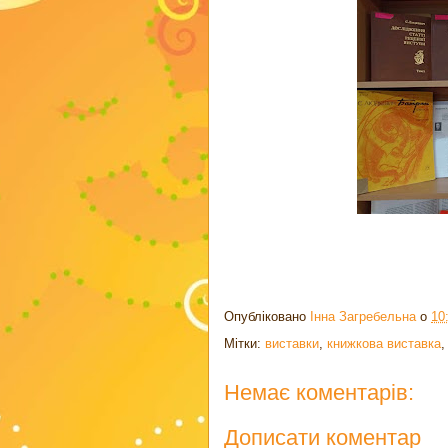
Опубліковано
Інна Загребельна
о
10
Мітки:
виставки
,
книжкова виставка
Немає коментарів:
Дописати коментар