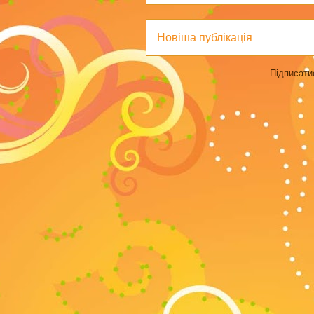
Новіша публікація
Підписати