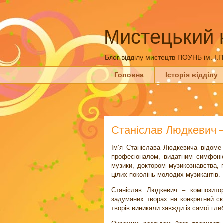
Мистецький 
Блог відділу мистецтв ПОУНБ ім. І.
Головна
Історія відділу
Станіслав Людкевич 
Ім’я Станіслава Людкевича відоме
професіоналом, видатним симфоніс
музики, доктором музикознавства, 
цілих поколінь молодих музикантів.
Станіслав Людкевич – композито
задуманих творах на конкретний сю
творів виникали завжди із самої гли