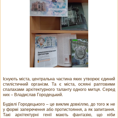
Існують міста, центральна частина яких утворює єдиний
стилістичний організм. Та є міста, осяяні раптовими
спалахами архітектурного таланту одного митця. Серед
них – Владислав Городецький.
Будівлі Городецького – це виклик довкіллю, до того ж не
у формі заперечення або протистояння, а як запитання.
Такі архітектурні генії мають фантазію, що ніби