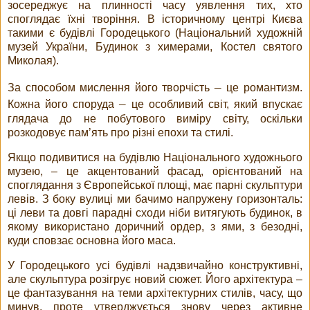
зосереджує на плинності часу уявлення тих, хто
споглядає їхні творіння. В історичному центрі Києва
такими є будівлі Городецького (Національний художній
музей України, Будинок з химерами, Костел святого
Миколая).
–
За способом мислення його творчість
це романтизм.
–
Кожна його споруда
це особливий світ, який впускає
глядача до не побутового виміру світу, оскільки
розкодовує пам’ять про різні епохи та стилі.
Якщо подивитися на будівлю Національного художнього
музею, – це акцентований фасад, орієнтований на
споглядання з Європейської площі, має парні скульптури
левів. З боку вулиці ми бачимо напружену горизонталь:
ці леви та довгі парадні сходи ніби витягують будинок, в
якому використано доричний ордер, з ями, з безодні,
куди сповзає основна його маса.
У Городецького усі будівлі надзвичайно конструктивні,
але скульптура розігрує новий сюжет. Його архітектура –
це фантазування на теми архітектурних стилів, часу, що
минув, проте утверджується знову через активне