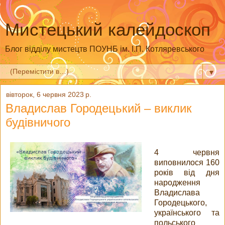
Мистецький калейдоскоп
Блог відділу мистецтв ПОУНБ ім. І.П. Котляревського
▼
вівторок, 6 червня 2023 р.
Владислав Городецький – виклик
будівничого
4 червня
виповнилося 160
років від дня
народження
Владислава
Городецького,
українського та
польського