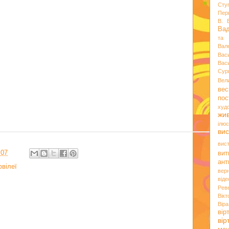
Сту
Пер
В. 
Ва
та 
Вал
Вас
Вас
Сур
Вел
вес
пос
худ
жи
ілюс
вис
вис
:07
вит
ант
ювілеї
вер
віде
Рев
Вік
Вір
вір
ві