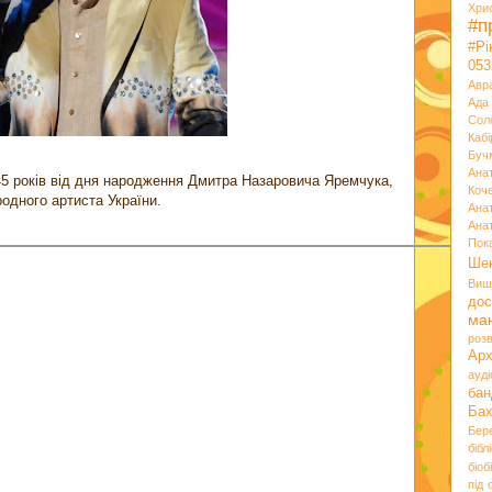
Хри
#п
#Р
053
Авр
Ада
Сол
Кабі
Буч
Ана
45 років від дня народження Дмитра Назаровича Яремчука,
Коч
родного артиста України.
Ана
Ана
Пок
Ше
Виш
дос
ма
розв
Ар
ауд
бан
Ба
Бер
бібл
біоб
під