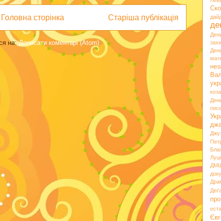
Лев
Ско
Головна сторінка
Старіша публікація
дай
де
Ден
ся на:
Дописати коментарі (Atom)
зах
Ден
мате
нез
Вал
укр
коз
Ден
пис
Укр
дж
Джу
Пет
Бла
Луц
ДМ
док
Дра
Деґ
про
ест
Євг