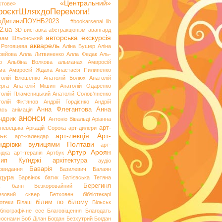
«Центральний»
стове»
роєктШляхдоПеремоги!
ікДитиниПОУНБ2023
#bookarsenal_lib
2.ua
3D-виставка
абстракціонізм
авангард
авторська екскурсія
аам Шльонський
акварель
 Роговцева
Аліна Бушер
Аліна
овйова
Алла Литвиненко
Алла Федак
Аль-
р
Альбіна Волкова
альманах
Амвросій
ма
Амвросій Ждаха
Анастасія Пилипенко
толій Блошенко
Анатолій Болюх
Анатолій
ерга
Анатолій Мішин
Анатолій Одаренко
толій Пламеницький
Анатолій Солов’яненко
толій Фіктянов
Андрій Гордієнко
Андрій
Анна Флегантова
Анна
ась
анімація
анонси
ндрик
Антоніо Вівальді
Аріанна
арт-
невецька
Аркадій Сорока
арт-дилери
арт-лекція
Арт-
ьє
арт-календар
ндрівки вулицями Полтави
арт-
Артур Ароян
ідка
арт-терапія
Артбук
хип Куїнджі
архітектура
аудіо
Баварія
іовидання
Базилевич
Балаян
дура
Барвінок
батик
Батієвська Тетяна
х
Берегиня
баян
Безкоровайний
езовий сквер
Бетховен
бібліотекарі
білим по білому
іотеки
Білаш
Більськ
ібліографічне есе
Благовіщення
Благодать
 соснами
Боб Ділан
Богдан Безхутрий
Богдан