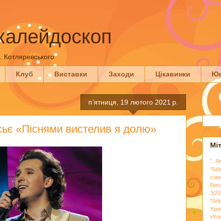
калейдоскоп
П. Котляревського
Клуб
Виставки
Заходи
Цікавинки
Юв
пʼятниця, 19 лютого 2021 р.
сьє «Піснями вистелив я долю»
Мі
" Ф
"Біб
сом
Вип
3/20
"Бі
Хри
«Ко