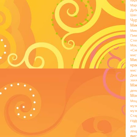
Кир
Мар
Дуб
Шаг
Чу
Мик
Мик
Пим
Сте
Мок
«Си
мис
Ми
кр
мис
Джа
зах
Мі
ден
Мо
Моц
муз
муз
Ста
год
для
літ
вис