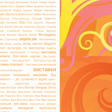
пка
Богодар Которович
Борис Гмиря
Борис
шиков
Босх
Бріджит Квінн
будинок Капніста
Бахарєва
Вадим Іщенко
Вадим Карпенко
дим Шульга
Валентина Сімійон
Валентина
Василь Ялосоветські
Валерій Маренич
Ван Гог
ерій Тесленко
Василь Зінкевич
иль Касіян
Василь Марочко
Василь Седляр
иль Семергей
Василь Сліпак
Василь
Великдень
иков
Василь Яровик
Вебер
вернісаж
икі Сорочинці
Верховинець
на
вечір пам’яті
Видатні
вечір гумору
таті культури та мистецтва
видатні
виставка
ожники
вирізування з паперу
вопису
Виставка картин
виставка-
трація
виставка-ім'я
Виставка-настрій
тавка-портрет
виставка-рекомендація
виставки
тавка-репродукція
вишивка
инанка
вишиванки
Від
ичності – до сучасності
відео
відео-
нісаж
відеоогляд
відеоперегляд
Віктор Бондар
опрезентація
війна
Віктор
егук
Вікторія Демченко
Вікторія Левченко
торія Пашуба
Вілл Ґомперц
Віра Варвянська
а Забора
Віра Мотчана
Віра Роїк
Віра Черняк
туальна виставка
віртуальна довідка
ртуальна екскурсія
віртуальна