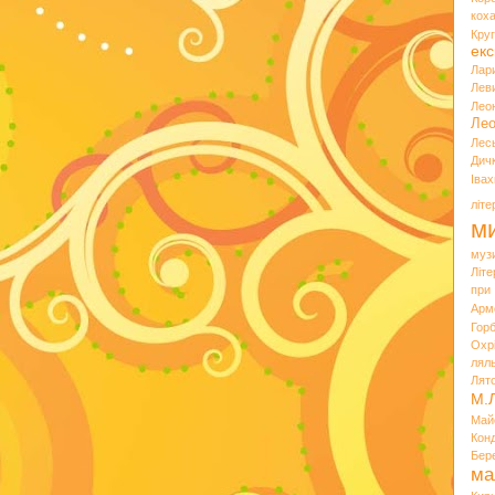
кох
Кру
екс
Лар
Лев
Лео
Лео
Лес
Дич
Іва
літ
ми
муз
Літ
при
Арм
Горб
Охр
лял
Лят
М.
Май
Кон
Бер
ма