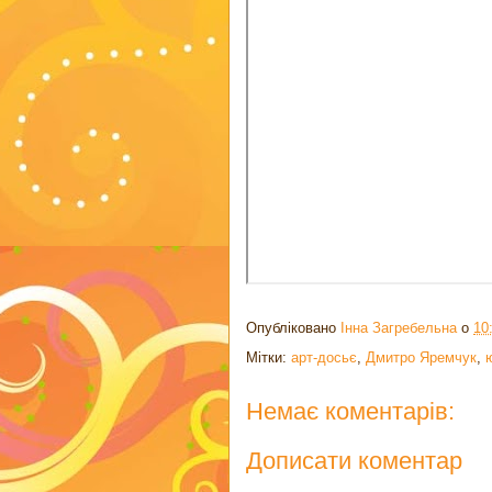
Опубліковано
Інна Загребельна
о
10
Мітки:
арт-досьє
,
Дмитро Яремчук
,
Немає коментарів:
Дописати коментар