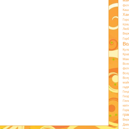
ман
фот
Каш
Хан
Гор
ігра
Люб
Вер
Гор
Во
Кул
Кра
Мак
Все
фот
Все
Все
май
гад
Ген
Гео
Гіпп
квіт
Горі
гра
Вер
Дав