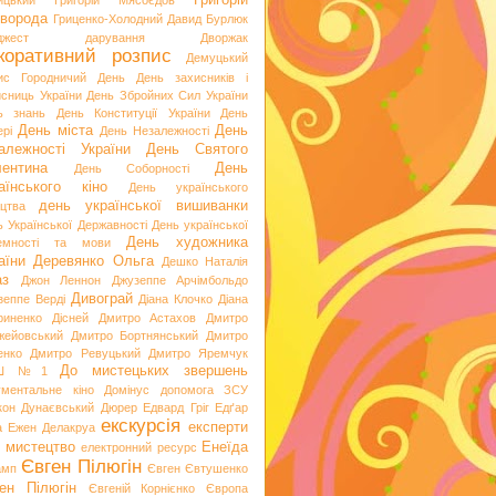
Григорій
ицький
Григорій Мясоєдов
ворода
Гриценко-Холодний
Давид Бурлюк
джест
дарування
Дворжак
коративний розпис
Демуцький
ис Городничий
День
День захисників і
исниць України
День Збройних Сил України
ь знань
День Конституції України
День
День міста
День
рі
День Незалежності
алежності України
День Святого
ентина
День
День Соборності
аїнського кіно
День українського
день української вишиванки
ацтва
ь Української Державності
День української
День художника
емності та мови
аїни
Деревянко Ольга
Дешко Наталія
аз
Джон Леннон
Джузеппе Арчімбольдо
Дивограй
зеппе Верді
Діана Клочко
Діана
риненко
Дісней
Дмитро Астахов
Дмитро
жейовський
Дмитро Бортнянський
Дмитро
енко
Дмитро Ревуцький
Дмитро Яремчук
До мистецьких звершень
Ш №1
ументальне кіно
Домінус
допомога ЗСУ
кон
Дунаєвський
Дюрер
Едвард Гріг
Едґар
екскурсія
експерти
а
Ежен Делакруа
 мистецтво
Енеїда
електронний ресурс
Євген Пілюгін
амп
Євген Євтушенко
ен Пілюгін
Євгеній Корнієнко
Європа