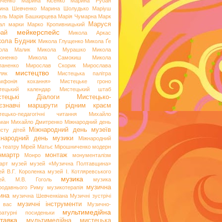
иченко
Марина Кісенко
Марина Рубан
ина Шевченко
Марина Шолудько
Маріуш
ель
Марія Башкирцева
Марія Чумарна
Марк
Маруся
ал
марки
Марко Кропивницький
мейкерспейс
рай
Микола Аркас
ола Будник
Микола Глущенко
Микола Ґе
ола Малик
Микола Мурашко
Микола
оненко
Микола Самокиш
Микола
паненко
Мирослав Скорик
Мирослава
мистецтво
ляк
Мистецька палітра
мфонія кохання»
Мистецьке гроно
тецький календар
Мистецький штаб
стецькі Діалоги
Мистецько-
аєзнавчі маршрути рідним краєм
тецько-педагогічні читання
Михайло
ман
Михайло Дмитренко
Міжнародний день
Міжнародний день музеїв
исту дітей
жнародний день музики
Міжнародний
ь театру
Мірей Матьє
Мірошниченко
модерн
нмартр
монтаж
Монро
монументалізм
арт
музей
музей «Музична Полтавщина»
ей В.Г. Короленка
музей І. Котляревського
музика
ей. М.В. Гоголь
музика
музична
родавнього Риму
музикотерапія
ина
музична Шевченкіана
Музичні зустрічі
музичні інструменти
 вас
Музично-
мультимедійна
ературні посиденьки
тавка
мультимедійна мистецька