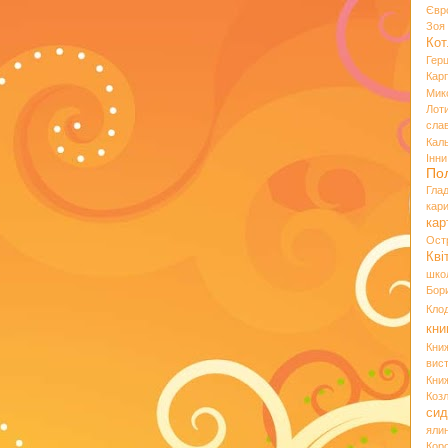
Євр
Зо
Кот
Гер
Кар
Мик
Лот
сла
Кал
Інн
По
Гла
кар
кар
Ост
Кві
шко
Бор
Кло
кни
Кни
вист
Кни
Коз
сид
яли
Кор