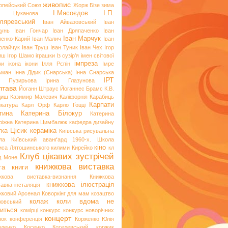
живопис
опейський Союз
Жорж Бізе
зима
І.Мясоєдов
І.П.
я Цуканова
ляревський
Іван Айвазовський
Іван
цунь
Іван Гончар
Іван Дряпаченко
Іван
Іван Марчук
пенко-Карий
Іван Малич
Іван
олайчук
Іван Труш
Іван Туник
Іван Чех
Ігор
иш
Ігор Шамо
іграшки
Із сузір’я імен світової
імпреза
ви
ікона
ікони
Ілля Рєпін
Імре
ьман
Інна Дідик (Снарська)
Інна Снарська
ІРТ
и Пузирьова
Ірина Глазунова
лтава
Йоганн Штраус
Йоганнес Брамс
К.В.
диш
Казимир Малевич
Каліфорнія
Карабиць
Карпати
икатура
Карл Орф
Карло Ґоцці
тина
Катерина Білокур
Катерина
ріжна
Катерина Цимбалюк
кафедра дизайну
тка Цісик
кераміка
Київська рисувальна
ла
Київський аванґард 1960-х. Школа
кіно
иса Лятошинського
килими
Кирейко
кл
Клуб цікавих зустрічей
д Моне
книжкова виставка
га
книги
жкова виставка-визнання
Книжкова
книжкова ілюстрація
авка-інсталяція
жковий Арсенал
Коворкінг для мам
козацтво
колаж
коли вдома не
ловський
иться
комірці
конкурс
конкурс новорічних
концерт
нок
конференція
Корженко Юлія
оленко
Косенко
Котелевський коржик