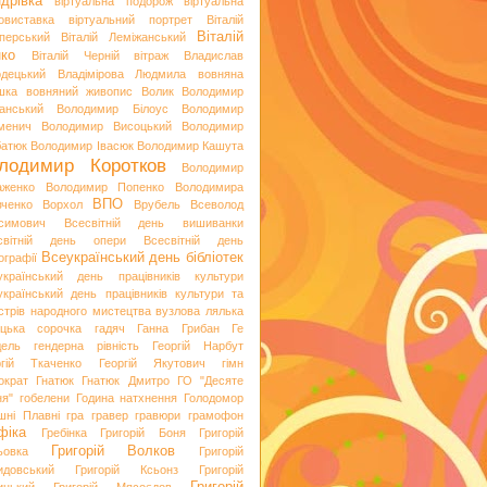
дрівка
віртуальна подорож
віртуальна
овиставка
віртуальний портрет
Віталій
Віталій
перський
Віталій Леміжанський
ко
Віталій Черній
вітраж
Владислав
одецький
Владімірова Людмила
вовняна
шка
вовняний живопис
Волик
Володимир
анський
Володимир Білоус
Володимир
менич
Володимир Висоцький
Володимир
батюк
Володимир Івасюк
Володимир Кашута
лодимир Коротков
Володимир
аженко
Володимир Попенко
Володимира
ВПО
вченко
Ворхол
Врубель
Всеволод
симович
Всесвітній день вишиванки
світній день опери
Всесвітній день
Всеукраїнський день бібліотек
ографії
український день працівників культури
український день працівників культури та
стрів народного мистецтва
вузлова лялька
яцька сорочка
гадяч
Ганна Грибан
Ге
дель
гендерна рівність
Георгій Нарбут
ргій Ткаченко
Георгій Якутович
гімн
ократ
Гнатюк
Гнатюк Дмитро
ГО "Десяте
ня"
гобелени
Година натхнення
Голодомор
шні Плавні
гра
гравер
гравюри
грамофон
фіка
Гребінка
Григорій Боня
Григорій
Григорій Волков
ьовка
Григорій
идовський
Григорій Ксьонз
Григорій