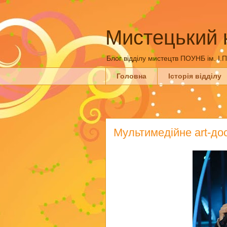
Мистецький 
Блог відділу мистецтв ПОУНБ ім. І.
Головна
Історія відділу
Мультимедійне art-до