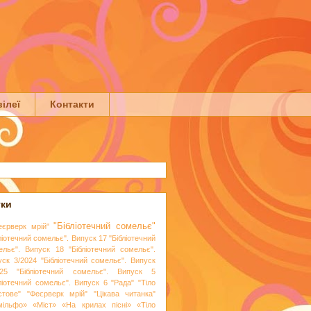
ілеї
Контакти
тки
"Бібліотечний сомельє"
еєрверк мрій"
ліотечний сомельє". Випуск 17
"Бібліотечний
ельє". Випуск 18
"Бібліотечний сомельє".
уск 3/2024
"Бібліотечний сомельє". Випуск
25
"Бібліотечний сомельє". Випуск 5
бліотечний сомельє". Випуск 6
"Рада"
"Тіло
стове"
"Феєрверк мрій"
"Цікава читанка"
мільфо»
«Міст»
«На крилах пісні»
«Тіло