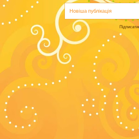
Новіша публікація
Підписати