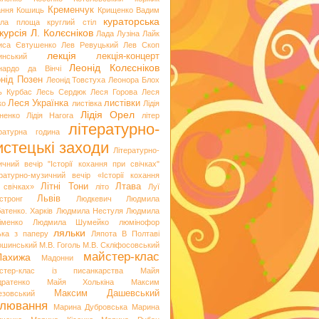
Кременчук
ання
Кошиць
Крищенко Вадим
кураторська
гла площа
круглий стіл
курсія
Л. Колєсніков
Лада Лузіна
Лайк
иса Євтушенко
Лев Ревуцький
Лев Скоп
лекція
лекція-концерт
инський
Леонід Колєсніков
нардо да Вінчі
нід Позен
Леонід Товстуха
Леонора Блох
ь Курбас
Лесь Сердюк
Леся Горова
Леся
Леся Українка
листівки
ко
листівка
Лідія
Лідія Орел
хненко
Лідія Нагога
літер
літературно-
ературна година
стецькі заходи
Літературно-
ичний вечір "Історії кохання при свічках"
ературно-музичний вечір «Історії кохання
Літні Тони
Лтава
 свічках»
літо
Луї
Львів
стронг
Людкевич
Людмила
атенко. Харків
Людмила Нестуля
Людмила
іменко
Людмила Шумейко
люмінофор
ляльки
ька з паперу
Ляпота В Полтаві
ошинський
М.В. Гоголь
М.В. Скліфосовський
майстер-клас
Лахижа
Мадонни
стер-клас із писанкарства
Майя
дратенко
Майя Холькіна
Максим
Максим Дашевський
езовський
лювання
Марина Дубровська
Марина