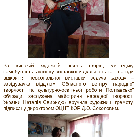
За високий художній рівень творів, мистецьку
самобутність, активну виставкову діяльність та з нагоди
відкриття персональної виставки ведуча заходу –
завідувачка відділом Обласного центру народної
творчості та культурно-освітньої роботи Полтавської
облради, заслужена майстриня народної творчості
України Наталія Свиридюк вручила художниці грамоту,
підписану директором ОЦНТ КОР Д.О. Соколовим.