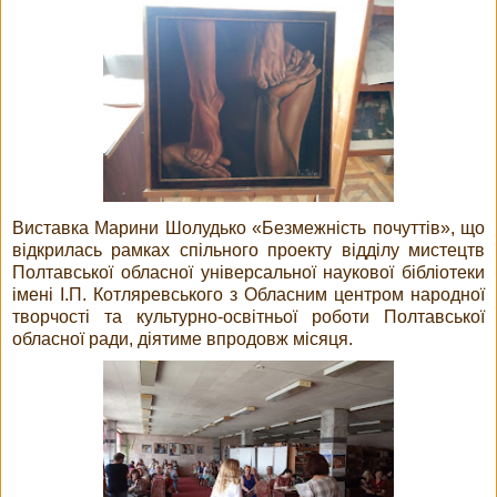
Виставка Марини Шолудько «Безмежність почуттів», що
відкрилась рамках спільного проекту відділу мистецтв
Полтавської обласної універсальної наукової бібліотеки
імені І.П. Котляревського з Обласним центром народної
творчості та культурно-освітньої роботи Полтавської
обласної ради, діятиме впродовж місяця.