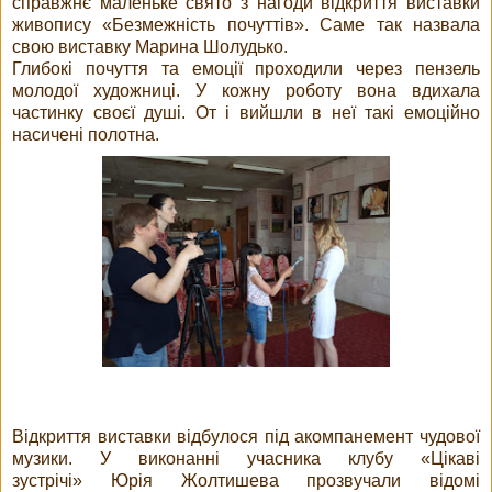
справжнє маленьке свято з нагоди відкриття виставки
живопису «Безмежність почуттів». Саме так назвала
свою виставку Марина Шолудько.
Глибокі почуття та емоції проходили через пензель
молодої художниці. У кожну роботу вона вдихала
частинку своєї душі. От і вийшли в неї такі емоційно
насичені полотна.
Відкриття виставки відбулося під акомпанемент чудової
музики. У виконанні учасника клубу «Цікаві
зустрічі» Юрія Жолтишева прозвучали відомі