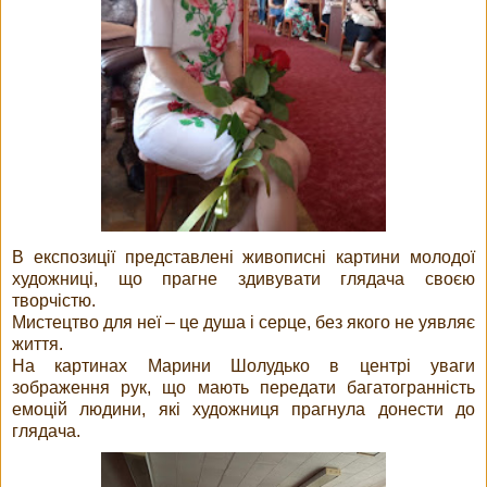
В експозиції представлені живописні картини молодої
художниці, що прагне здивувати глядача своєю
творчістю.
Мистецтво для неї – це душа і серце, без якого не уявляє
життя.
На картинах Марини Шолудько в центрі уваги
зображення рук, що мають передати багатогранність
емоцій людини, які художниця прагнула донести до
глядача.