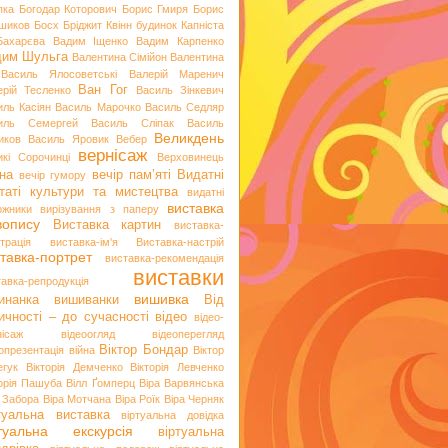
пка
Богодар Которович
Борис Гмиря
Борис
шиков
Босх
Бріджит Квінн
будинок Капніста
Бахарєва
Вадим Іщенко
Вадим Карпенко
дим Шульга
Валентина Сімійон
Валентина
Василь Ялосоветські
Валерій Маренич
Ван Гог
ерій Тесленко
Василь Зінкевич
иль Касіян
Василь Марочко
Василь Седляр
иль Семергей
Василь Сліпак
Василь
Великдень
иков
Василь Яровик
Вебер
вернісаж
икі Сорочинці
Верховинець
на
вечір пам’яті
Видатні
вечір гумору
таті культури та мистецтва
видатні
виставка
ожники
вирізування з паперу
вопису
Виставка картин
виставка-
трація
виставка-ім'я
Виставка-настрій
тавка-портрет
виставка-рекомендація
виставки
тавка-репродукція
вишивка
инанка
вишиванки
Від
ичності – до сучасності
відео
відео-
нісаж
відеоогляд
відеоперегляд
Віктор Бондар
опрезентація
війна
Віктор
егук
Вікторія Демченко
Вікторія Левченко
торія Пашуба
Вілл Ґомперц
Віра Варвянська
а Забора
Віра Мотчана
Віра Роїк
Віра Черняк
туальна виставка
віртуальна довідка
ртуальна екскурсія
віртуальна