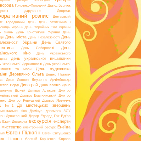
Григорій
ицький
Григорій Мясоєдов
ворода
Гриценко-Холодний
Давид Бурлюк
джест
дарування
Дворжак
коративний розпис
Демуцький
ис Городничий
День
День захисників і
исниць України
День Збройних Сил України
ь знань
День Конституції України
День
День міста
День
рі
День Незалежності
алежності України
День Святого
ентина
День
День Соборності
аїнського кіно
День українського
день української вишиванки
ацтва
ь Української Державності
День української
День художника
емності та мови
аїни
Деревянко Ольга
Дешко Наталія
аз
Джон Леннон
Джузеппе Арчімбольдо
Дивограй
зеппе Верді
Діана Клочко
Діана
риненко
Дісней
Дмитро Астахов
Дмитро
жейовський
Дмитро Бортнянський
Дмитро
енко
Дмитро Ревуцький
Дмитро Яремчук
До мистецьких звершень
Ш №1
ументальне кіно
Домінус
допомога ЗСУ
кон
Дунаєвський
Дюрер
Едвард Гріг
Едґар
екскурсія
експерти
а
Ежен Делакруа
 мистецтво
Енеїда
електронний ресурс
Євген Пілюгін
амп
Євген Євтушенко
ен Пілюгін
Євгеній Корнієнко
Європа