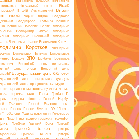
дрівка
віртуальна подорож
віртуальна
овиставка
віртуальний портрет
Віталій
Віталій
перський
Віталій Леміжанський
ко
Віталій Черній
вітраж
Владислав
одецький
Владімірова Людмила
вовняна
шка
вовняний живопис
Волик
Володимир
анський
Володимир Білоус
Володимир
менич
Володимир Висоцький
Володимир
батюк
Володимир Івасюк
Володимир Кашута
лодимир Коротков
Володимир
аженко
Володимир Попенко
Володимира
ВПО
вченко
Ворхол
Врубель
Всеволод
симович
Всесвітній день вишиванки
світній день опери
Всесвітній день
Всеукраїнський день бібліотек
ографії
український день працівників культури
український день працівників культури та
стрів народного мистецтва
вузлова лялька
яцька сорочка
гадяч
Ганна Грибан
Ге
дель
гендерна рівність
Георгій Нарбут
ргій Ткаченко
Георгій Якутович
гімн
ократ
Гнатюк
Гнатюк Дмитро
ГО "Десяте
ня"
гобелени
Година натхнення
Голодомор
шні Плавні
гра
гравер
гравюри
грамофон
фіка
Гребінка
Григорій Боня
Григорій
Григорій Волков
ьовка
Григорій
идовський
Григорій Ксьонз
Григорій