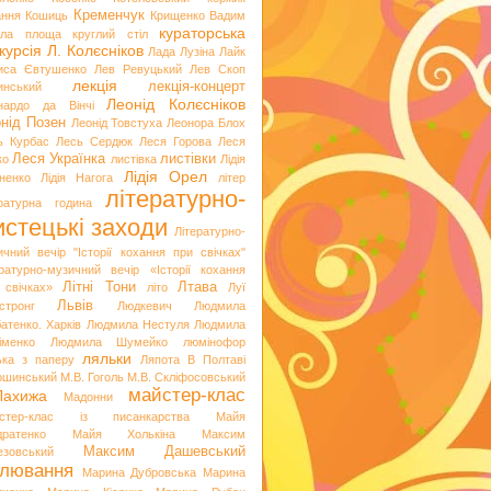
Кременчук
ання
Кошиць
Крищенко Вадим
кураторська
гла площа
круглий стіл
курсія
Л. Колєсніков
Лада Лузіна
Лайк
иса Євтушенко
Лев Ревуцький
Лев Скоп
лекція
лекція-концерт
инський
Леонід Колєсніков
нардо да Вінчі
нід Позен
Леонід Товстуха
Леонора Блох
ь Курбас
Лесь Сердюк
Леся Горова
Леся
Леся Українка
листівки
ко
листівка
Лідія
Лідія Орел
хненко
Лідія Нагога
літер
літературно-
ературна година
стецькі заходи
Літературно-
ичний вечір "Історії кохання при свічках"
ературно-музичний вечір «Історії кохання
Літні Тони
Лтава
 свічках»
літо
Луї
Львів
стронг
Людкевич
Людмила
атенко. Харків
Людмила Нестуля
Людмила
іменко
Людмила Шумейко
люмінофор
ляльки
ька з паперу
Ляпота В Полтаві
ошинський
М.В. Гоголь
М.В. Скліфосовський
майстер-клас
Лахижа
Мадонни
стер-клас із писанкарства
Майя
дратенко
Майя Холькіна
Максим
Максим Дашевський
езовський
лювання
Марина Дубровська
Марина