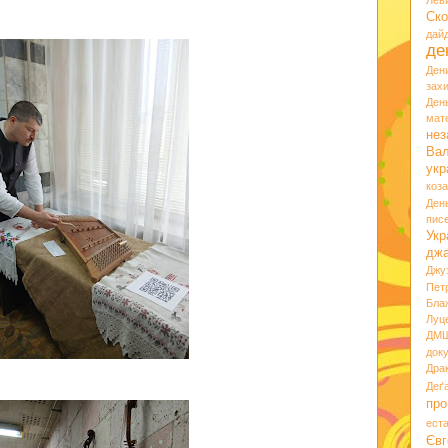
Лев
Ско
дай
де
Ден
зах
Ден
мате
нез
Вал
укр
коз
Ден
пис
Укр
дж
Джу
Пет
Бла
Луц
ДМ
док
Дра
Деґ
про
ест
Євг