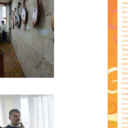
Євр
Зо
Кот
Гер
Кар
Мик
Лот
сла
Кал
Інн
По
Гла
кар
кар
Ост
Кві
шко
Бор
Кло
кни
Кни
вист
Кни
Коз
сид
яли
Кор