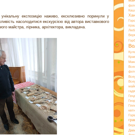
ман
фот
Каш
Хан
унікальну експозицію наживо, ексклюзивно поринули у
Гор
ливість насолодитися екскурсією від автора виставкового
ігра
ого майстра, лірника, архітектора, викладача.
Люб
Вер
Гор
Во
Кул
Кра
Мак
Все
фот
Все
Все
май
гад
Ген
Гео
Гіпп
квіт
Горі
гра
Вер
Дав