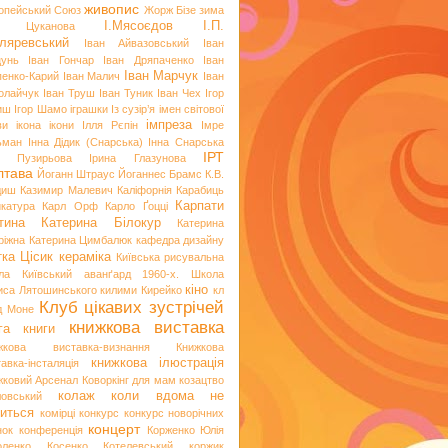
живопис
опейський Союз
Жорж Бізе
зима
І.Мясоєдов
І.П.
я Цуканова
ляревський
Іван Айвазовський
Іван
цунь
Іван Гончар
Іван Дряпаченко
Іван
Іван Марчук
пенко-Карий
Іван Малич
Іван
олайчук
Іван Труш
Іван Туник
Іван Чех
Ігор
иш
Ігор Шамо
іграшки
Із сузір’я імен світової
імпреза
ви
ікона
ікони
Ілля Рєпін
Імре
ьман
Інна Дідик (Снарська)
Інна Снарська
ІРТ
и Пузирьова
Ірина Глазунова
лтава
Йоганн Штраус
Йоганнес Брамс
К.В.
диш
Казимир Малевич
Каліфорнія
Карабиць
Карпати
икатура
Карл Орф
Карло Ґоцці
тина
Катерина Білокур
Катерина
ріжна
Катерина Цимбалюк
кафедра дизайну
тка Цісик
кераміка
Київська рисувальна
ла
Київський аванґард 1960-х. Школа
кіно
иса Лятошинського
килими
Кирейко
кл
Клуб цікавих зустрічей
д Моне
книжкова виставка
га
книги
жкова виставка-визнання
Книжкова
книжкова ілюстрація
авка-інсталяція
жковий Арсенал
Коворкінг для мам
козацтво
колаж
коли вдома не
ловський
иться
комірці
конкурс
конкурс новорічних
концерт
нок
конференція
Корженко Юлія
оленко
Косенко
Котелевський коржик