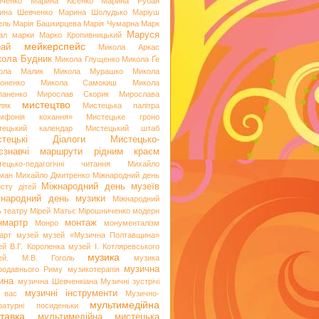
иченко
Марина Кісенко
Марина Рубан
ина Шевченко
Марина Шолудько
Маріуш
ель
Марія Башкирцева
Марія Чумарна
Марк
Маруся
ал
марки
Марко Кропивницький
мейкерспейс
рай
Микола Аркас
ола Будник
Микола Глущенко
Микола Ґе
ола Малик
Микола Мурашко
Микола
оненко
Микола Самокиш
Микола
паненко
Мирослав Скорик
Мирослава
мистецтво
ляк
Мистецька палітра
мфонія кохання»
Мистецьке гроно
тецький календар
Мистецький штаб
стецькі Діалоги
Мистецько-
аєзнавчі маршрути рідним краєм
тецько-педагогічні читання
Михайло
ман
Михайло Дмитренко
Міжнародний день
Міжнародний день музеїв
исту дітей
жнародний день музики
Міжнародний
ь театру
Мірей Матьє
Мірошниченко
модерн
нмартр
монтаж
Монро
монументалізм
арт
музей
музей «Музична Полтавщина»
ей В.Г. Короленка
музей І. Котляревського
музика
ей. М.В. Гоголь
музика
музична
родавнього Риму
музикотерапія
ина
музична Шевченкіана
Музичні зустрічі
музичні інструменти
 вас
Музично-
мультимедійна
ературні посиденьки
тавка
мультимедійна мистецька