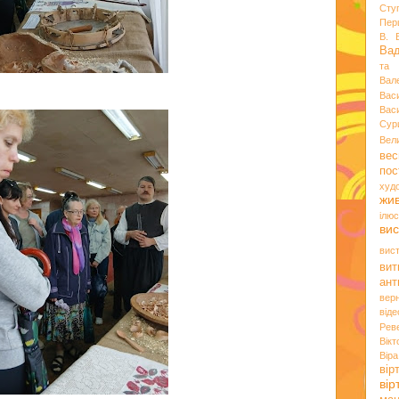
Сту
Пер
В. 
Ва
та 
Вал
Вас
Вас
Сур
Вел
вес
пос
худ
жи
ілюс
вис
вис
вит
ант
вер
віде
Рев
Вік
Вір
вір
ві