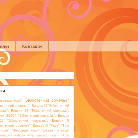
ілеї
Контакти
тки
"Бібліотечний сомельє"
еєрверк мрій"
ліотечний сомельє". Випуск 17
"Бібліотечний
ельє". Випуск 18
"Бібліотечний сомельє".
уск 3/2024
"Бібліотечний сомельє". Випуск
25
"Бібліотечний сомельє". Випуск 5
бліотечний сомельє". Випуск 6
"Рада"
"Тіло
стове"
"Феєрверк мрій"
"Цікава читанка"
мільфо»
«Міст»
«На крилах пісні»
«Тіло