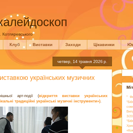
калейдоскоп
П. Котляревського
Клуб
Виставки
Заходи
Цікавинки
Юв
четвер, 14 травня 2026 р.
виставкою українських музичних
Мі
ішньої арт-події (
відкриття виставки українських
" Ф
нікальні традиційні українські музичні інструменти»)
.
"Біб
сом
Вип
3/20
"Бі
Хри
«Ко