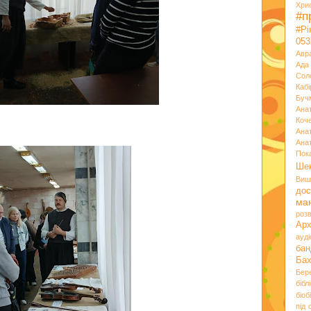
Хри
#п
#Р
053
Авр
Ада
Сол
Кабі
Буч
Ана
Коч
Ана
Ана
Пок
Ше
Виш
дос
ма
розв
Ар
ауд
бан
Ба
Бер
бібл
біоб
під