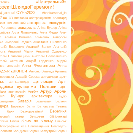
«Центральний»
стове»
роєктШляхдоПеремоги!
ікДитиниПОУНБ2023
#bookarsenal_lib
2.ua
3D-виставка
абстракціонізм
авангард
авторська екскурсія
аам Шльонський
акварель
 Роговцева
Аліна Бушер
Аліна
овйова
Алла Литвиненко
Алла Федак
Аль-
р
Альбіна Волкова
альманах
Амвросій
ма
Амвросій Ждаха
Анастасія Пилипенко
толій Блошенко
Анатолій Болюх
Анатолій
ерга
Анатолій Мішин
Анатолій Одаренко
толій Пламеницький
Анатолій Солов’яненко
толій Фіктянов
Андрій Гордієнко
Андрій
Анна Флегантова
Анна
ась
анімація
анонси
ндрик
Антоніо Вівальді
Аріанна
арт-
невецька
Аркадій Сорока
арт-дилери
арт-лекція
Арт-
ьє
арт-календар
ндрівки вулицями Полтави
арт-
Артур Ароян
ідка
арт-терапія
Артбук
хип Куїнджі
архітектура
аудіо
Баварія
іовидання
Базилевич
Балаян
дура
Барвінок
батик
Батієвська Тетяна
х
Берегиня
баян
Безкоровайний
езовий сквер
Бетховен
бібліотекарі
білим по білому
іотеки
Білаш
Більськ
ібліографічне есе
Благовіщення
Благодать
 соснами
Боб Ділан
Богдан Безхутрий
Богдан