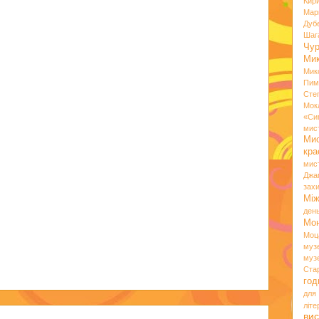
Кир
Мар
Дуб
Шаг
Чу
Мик
Мик
Пим
Сте
Мок
«Си
мис
Ми
кр
мис
Джа
зах
Мі
ден
Мо
Моц
муз
муз
Ста
год
для
літ
вис