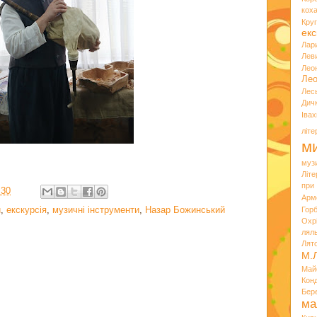
кох
Кру
екс
Лар
Лев
Лео
Лео
Лес
Дич
Іва
літ
ми
муз
Літ
при
:30
Арм
и
,
екскурсія
,
музичні інструменти
,
Назар Божинський
Горб
Охр
лял
Лят
М.
Май
Кон
Бер
ма