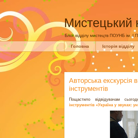
Мистецький 
Блог відділу мистецтв ПОУНБ ім. І.
Головна
Історія відділу
Авторська екскурсія 
інструментів
Пощастило відвідувачам сьогодн
інструментів «Україна у звуках: у