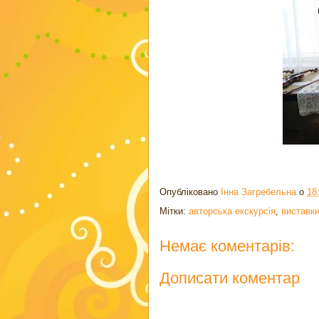
Опубліковано
Інна Загребельна
о
18
Мітки:
авторська екскурсія
,
виставк
Немає коментарів:
Дописати коментар