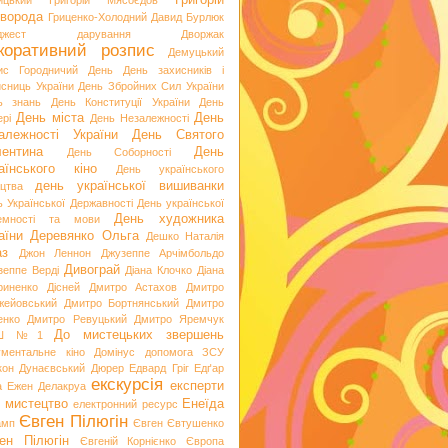
Григорій
ицький
Григорій Мясоєдов
ворода
Гриценко-Холодний
Давид Бурлюк
джест
дарування
Дворжак
коративний розпис
Демуцький
ис Городничий
День
День захисників і
исниць України
День Збройних Сил України
ь знань
День Конституції України
День
День міста
День
рі
День Незалежності
алежності України
День Святого
ентина
День
День Соборності
аїнського кіно
День українського
день української вишиванки
ацтва
ь Української Державності
День української
День художника
емності та мови
аїни
Деревянко Ольга
Дешко Наталія
аз
Джон Леннон
Джузеппе Арчімбольдо
Дивограй
зеппе Верді
Діана Клочко
Діана
риненко
Дісней
Дмитро Астахов
Дмитро
жейовський
Дмитро Бортнянський
Дмитро
енко
Дмитро Ревуцький
Дмитро Яремчук
До мистецьких звершень
Ш №1
ументальне кіно
Домінус
допомога ЗСУ
кон
Дунаєвський
Дюрер
Едвард Гріг
Едґар
екскурсія
експерти
а
Ежен Делакруа
 мистецтво
Енеїда
електронний ресурс
Євген Пілюгін
амп
Євген Євтушенко
ен Пілюгін
Євгеній Корнієнко
Європа