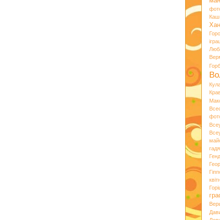
ман
фот
Каш
Хан
Гор
ігра
Люб
Вер
Гор
Во
Кул
Кра
Мак
Все
фот
Все
Все
май
гад
Ген
Гео
Гіпп
квіт
Горі
гра
Вер
Дав