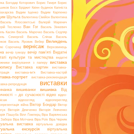
пка
Богодар Которович
Борис Гмиря
Борис
шиков
Босх
Бріджит Квінн
будинок Капніста
Бахарєва
Вадим Іщенко
Вадим Карпенко
дим Шульга
Валентина Сімійон
Валентина
Василь Ялосоветські
Валерій Маренич
Ван Гог
ерій Тесленко
Василь Зінкевич
иль Касіян
Василь Марочко
Василь Седляр
иль Семергей
Василь Сліпак
Василь
Великдень
иков
Василь Яровик
Вебер
вернісаж
икі Сорочинці
Верховинець
на
вечір пам’яті
Видатні
вечір гумору
таті культури та мистецтва
видатні
виставка
ожники
вирізування з паперу
вопису
Виставка картин
виставка-
трація
виставка-ім'я
Виставка-настрій
тавка-портрет
виставка-рекомендація
виставки
тавка-репродукція
вишивка
инанка
вишиванки
Від
ичності – до сучасності
відео
відео-
нісаж
відеоогляд
відеоперегляд
Віктор Бондар
опрезентація
війна
Віктор
егук
Вікторія Демченко
Вікторія Левченко
торія Пашуба
Вілл Ґомперц
Віра Варвянська
а Забора
Віра Мотчана
Віра Роїк
Віра Черняк
туальна виставка
віртуальна довідка
ртуальна екскурсія
віртуальна