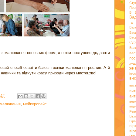
Сту
Пер
В. 
Ва
та 
Вал
Вас
Вас
Сур
Вел
и з малювання основних форм, а потім поступово додавати
вес
пос
худ
довий спосіб освоїти базові техніки малювання рослин. А й
жи
 навички та відчути красу природи через мистецтво!
ілюс
вис
вис
вит
:42
ант
вер
малювання
,
мейкерспейс
віде
Рев
Вік
Вір
вір
ві