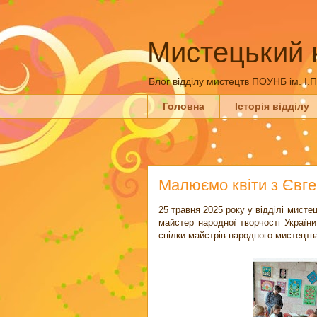
Мистецький 
Блог відділу мистецтв ПОУНБ ім. І.
Головна
Історія відділу
Малюємо квіти з Євг
25 травня 2025 року у відділі мист
майстер народної творчості України
спілки майстрів народного мистецтва