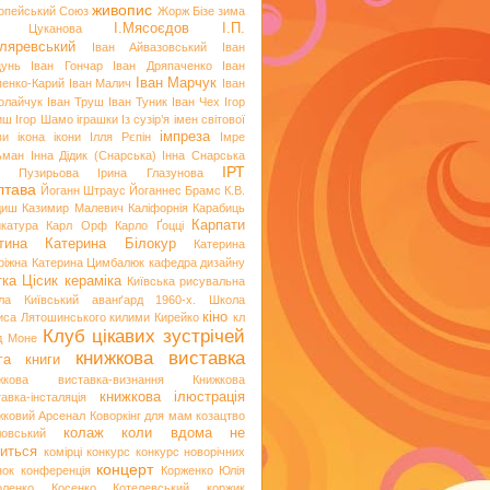
живопис
опейський Союз
Жорж Бізе
зима
І.Мясоєдов
І.П.
я Цуканова
ляревський
Іван Айвазовський
Іван
цунь
Іван Гончар
Іван Дряпаченко
Іван
Іван Марчук
пенко-Карий
Іван Малич
Іван
олайчук
Іван Труш
Іван Туник
Іван Чех
Ігор
иш
Ігор Шамо
іграшки
Із сузір’я імен світової
імпреза
ви
ікона
ікони
Ілля Рєпін
Імре
ьман
Інна Дідик (Снарська)
Інна Снарська
ІРТ
и Пузирьова
Ірина Глазунова
лтава
Йоганн Штраус
Йоганнес Брамс
К.В.
диш
Казимир Малевич
Каліфорнія
Карабиць
Карпати
икатура
Карл Орф
Карло Ґоцці
тина
Катерина Білокур
Катерина
ріжна
Катерина Цимбалюк
кафедра дизайну
тка Цісик
кераміка
Київська рисувальна
ла
Київський аванґард 1960-х. Школа
кіно
иса Лятошинського
килими
Кирейко
кл
Клуб цікавих зустрічей
д Моне
книжкова виставка
га
книги
жкова виставка-визнання
Книжкова
книжкова ілюстрація
авка-інсталяція
жковий Арсенал
Коворкінг для мам
козацтво
колаж
коли вдома не
ловський
иться
комірці
конкурс
конкурс новорічних
концерт
нок
конференція
Корженко Юлія
оленко
Косенко
Котелевський коржик