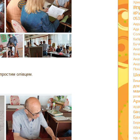
Хри
#п
#Р
053
Авр
Ада
Сол
Кабі
Буч
Ана
Коч
Ана
Ана
Пок
в простим олівцем.
Ше
Виш
дос
ма
розв
Ар
ауд
бан
Ба
Бер
бібл
біоб
під