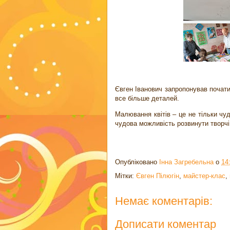
Євген Іванович запропонував почат
все більше деталей.
Малювання квітів – це не тільки чу
чудова можливість розвинути творчі
Опубліковано
Інна Загребельна
о
14
Мітки:
Євген Пілюгін
,
майстер-клас
,
Немає коментарів:
Дописати коментар