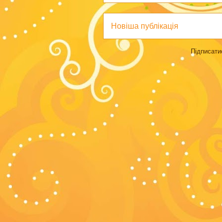
Новіша публікація
Підписати