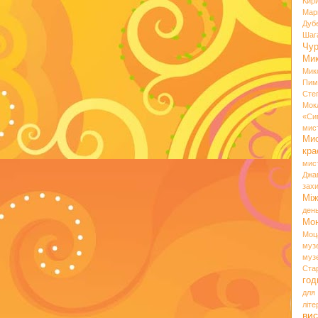
Кир
Мар
Дуб
Шаг
Чу
Мик
Мик
Пим
Сте
Мок
«Си
мис
Ми
кр
мис
Джа
зах
Мі
ден
Мо
Моц
муз
муз
Ста
год
для
літ
вис