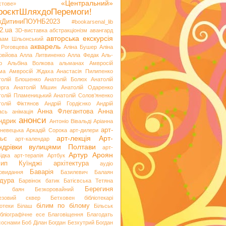
«Центральний»
стове»
роєктШляхдоПеремоги!
ікДитиниПОУНБ2023
#bookarsenal_lib
2.ua
3D-виставка
абстракціонізм
авангард
авторська екскурсія
аам Шльонський
акварель
 Роговцева
Аліна Бушер
Аліна
овйова
Алла Литвиненко
Алла Федак
Аль-
р
Альбіна Волкова
альманах
Амвросій
ма
Амвросій Ждаха
Анастасія Пилипенко
толій Блошенко
Анатолій Болюх
Анатолій
ерга
Анатолій Мішин
Анатолій Одаренко
толій Пламеницький
Анатолій Солов’яненко
толій Фіктянов
Андрій Гордієнко
Андрій
Анна Флегантова
Анна
ась
анімація
анонси
ндрик
Антоніо Вівальді
Аріанна
арт-
невецька
Аркадій Сорока
арт-дилери
арт-лекція
Арт-
ьє
арт-календар
ндрівки вулицями Полтави
арт-
Артур Ароян
ідка
арт-терапія
Артбук
хип Куїнджі
архітектура
аудіо
Баварія
іовидання
Базилевич
Балаян
дура
Барвінок
батик
Батієвська Тетяна
х
Берегиня
баян
Безкоровайний
езовий сквер
Бетховен
бібліотекарі
білим по білому
іотеки
Білаш
Більськ
ібліографічне есе
Благовіщення
Благодать
 соснами
Боб Ділан
Богдан Безхутрий
Богдан