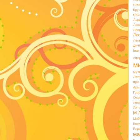
кох
Кру
екс
Лар
Лев
Лео
Лео
Лес
Дич
Іва
літ
ми
муз
Літ
при
Арм
Горб
Охр
лял
Лят
М.
Май
Кон
Бер
ма