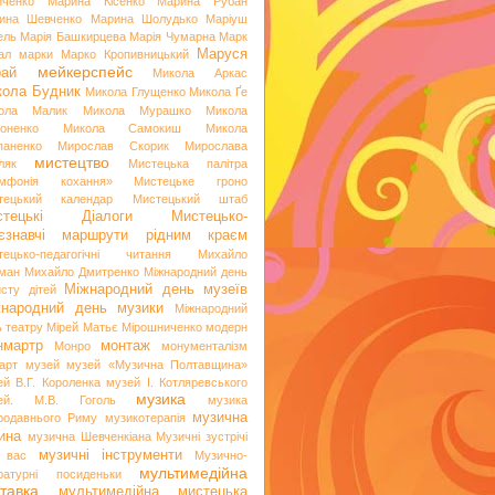
иченко
Марина Кісенко
Марина Рубан
ина Шевченко
Марина Шолудько
Маріуш
ель
Марія Башкирцева
Марія Чумарна
Марк
Маруся
ал
марки
Марко Кропивницький
мейкерспейс
рай
Микола Аркас
ола Будник
Микола Глущенко
Микола Ґе
ола Малик
Микола Мурашко
Микола
оненко
Микола Самокиш
Микола
паненко
Мирослав Скорик
Мирослава
мистецтво
ляк
Мистецька палітра
мфонія кохання»
Мистецьке гроно
тецький календар
Мистецький штаб
стецькі Діалоги
Мистецько-
аєзнавчі маршрути рідним краєм
тецько-педагогічні читання
Михайло
ман
Михайло Дмитренко
Міжнародний день
Міжнародний день музеїв
исту дітей
жнародний день музики
Міжнародний
ь театру
Мірей Матьє
Мірошниченко
модерн
нмартр
монтаж
Монро
монументалізм
арт
музей
музей «Музична Полтавщина»
ей В.Г. Короленка
музей І. Котляревського
музика
ей. М.В. Гоголь
музика
музична
родавнього Риму
музикотерапія
ина
музична Шевченкіана
Музичні зустрічі
музичні інструменти
 вас
Музично-
мультимедійна
ературні посиденьки
тавка
мультимедійна мистецька