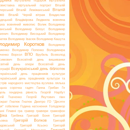
дрівка
віртуальна подорож
віртуальна
овиставка
віртуальний портрет
Віталій
Віталій
перський
Віталій Леміжанський
ко
Віталій Черній
вітраж
Владислав
одецький
Владімірова Людмила
вовняна
шка
вовняний живопис
Волик
Володимир
анський
Володимир Білоус
Володимир
менич
Володимир Висоцький
Володимир
батюк
Володимир Івасюк
Володимир Кашута
лодимир Коротков
Володимир
аженко
Володимир Попенко
Володимира
ВПО
вченко
Ворхол
Врубель
Всеволод
симович
Всесвітній день вишиванки
світній день опери
Всесвітній день
Всеукраїнський день бібліотек
ографії
український день працівників культури
український день працівників культури та
стрів народного мистецтва
вузлова лялька
яцька сорочка
гадяч
Ганна Грибан
Ге
дель
гендерна рівність
Георгій Нарбут
ргій Ткаченко
Георгій Якутович
гімн
ократ
Гнатюк
Гнатюк Дмитро
ГО "Десяте
ня"
гобелени
Година натхнення
Голодомор
шні Плавні
гра
гравер
гравюри
грамофон
фіка
Гребінка
Григорій Боня
Григорій
Григорій Волков
ьовка
Григорій
идовський
Григорій Ксьонз
Григорій