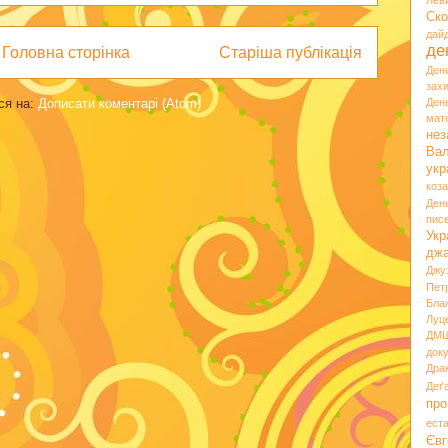
Лев
Ско
дай
де
Головна сторінка
Старіша публікація
Ден
зах
ся на:
Дописати коментарі (Atom)
Ден
мате
нез
Вал
укр
коз
Ден
пис
Укр
дж
Джу
Пет
Бла
Луц
ДМ
док
Дра
Деґ
про
ест
Євг