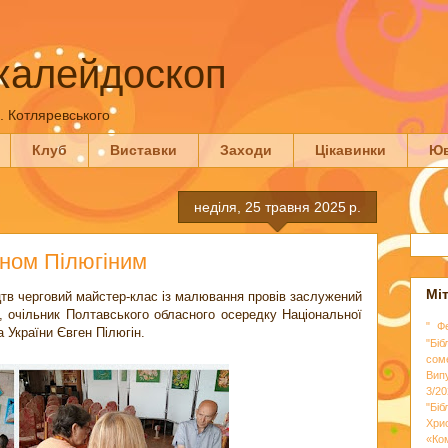
калейдоскоп
П. Котляревського
Клуб
Виставки
Заходи
Цікавинки
Юв
неділя, 25 травня 2025 р.
еном Пілюгіним
Мі
ецтв черговий майстер-клас із малювання провів заслужений
, очільник Полтавського обласного осередку Національної
" Ф
 України Євген Пілюгін.
"Біб
сом
Вип
3/20
"Бі
Хри
«Ко