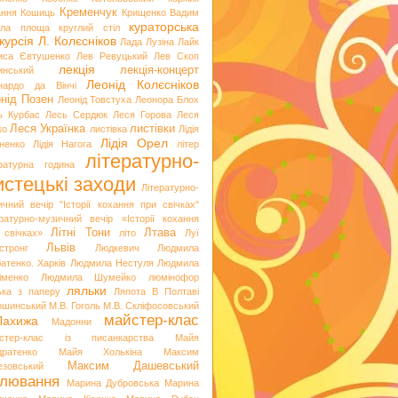
Кременчук
ання
Кошиць
Крищенко Вадим
кураторська
гла площа
круглий стіл
курсія
Л. Колєсніков
Лада Лузіна
Лайк
иса Євтушенко
Лев Ревуцький
Лев Скоп
лекція
лекція-концерт
инський
Леонід Колєсніков
нардо да Вінчі
нід Позен
Леонід Товстуха
Леонора Блох
ь Курбас
Лесь Сердюк
Леся Горова
Леся
Леся Українка
листівки
ко
листівка
Лідія
Лідія Орел
хненко
Лідія Нагога
літер
літературно-
ературна година
стецькі заходи
Літературно-
ичний вечір "Історії кохання при свічках"
ературно-музичний вечір «Історії кохання
Літні Тони
Лтава
 свічках»
літо
Луї
Львів
стронг
Людкевич
Людмила
атенко. Харків
Людмила Нестуля
Людмила
іменко
Людмила Шумейко
люмінофор
ляльки
ька з паперу
Ляпота В Полтаві
ошинський
М.В. Гоголь
М.В. Скліфосовський
майстер-клас
Лахижа
Мадонни
стер-клас із писанкарства
Майя
дратенко
Майя Холькіна
Максим
Максим Дашевський
езовський
лювання
Марина Дубровська
Марина