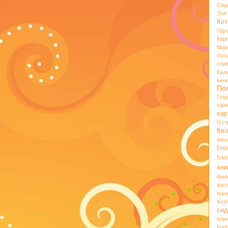
Євр
Зо
Кот
Гер
Кар
Мик
Лот
сла
Кал
Інн
По
Гла
кар
кар
Ост
Кві
шко
Бор
Кло
кни
Кни
вист
Кни
Коз
сид
яли
Кор