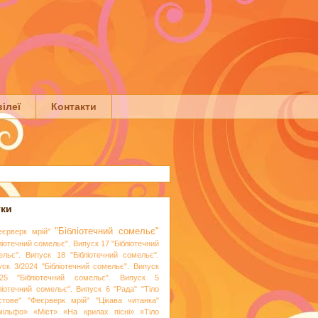
ілеї
Контакти
тки
"Бібліотечний сомельє"
еєрверк мрій"
ліотечний сомельє". Випуск 17
"Бібліотечний
ельє". Випуск 18
"Бібліотечний сомельє".
уск 3/2024
"Бібліотечний сомельє". Випуск
25
"Бібліотечний сомельє". Випуск 5
бліотечний сомельє". Випуск 6
"Рада"
"Тіло
стове"
"Феєрверк мрій"
"Цікава читанка"
мільфо»
«Міст»
«На крилах пісні»
«Тіло