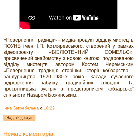
«Повернення традиції» – медіа-продукт відділу мистецтв
ПОУНБ імені І.П. Котляревського, створений у рамках
відеопроєкту «БІБЛІОТЕЧНИЙ СОМЕЛЬЄ»,
присвячений знайомству з новою книгою, подарованою
відділу мистецтв автором Костем Черемським
«Повернення традиції: сторінки історії кобзарства і
бандурництва 1920-1930-х років. Засади сучасного
відродження набутку традиційних співців». Та
просвітницька зустріч з представником кобзарської
спільноти Назаром Божинським.
Інна Загребельна
о
10:22
Надати доступ
Немає коментарів: