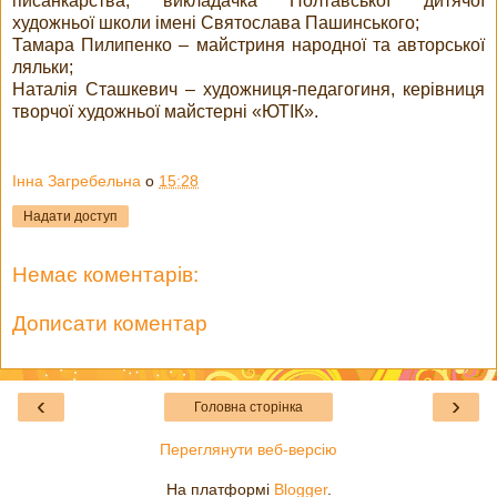
писанкарства, викладачка Полтавської дитячої
художньої школи імені Святослава Пашинського;
Тамара Пилипенко – майстриня народної та авторської
ляльки;
Наталія Сташкевич – художниця-педагогиня, керівниця
творчої художньої майстерні «ЮТІК».
Інна Загребельна
о
15:28
Надати доступ
Немає коментарів:
Дописати коментар
‹
›
Головна сторінка
Переглянути веб-версію
На платформі
Blogger
.