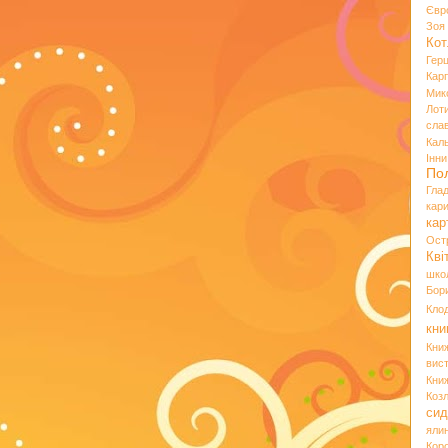
Євр
Зо
Кот
Гер
Кар
Мик
Лот
сла
Кал
Інн
По
Гла
кар
кар
Ост
Кві
шко
Бор
Кло
кни
Кни
вист
Кни
Коз
сид
яли
Кор