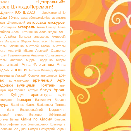
«Центральний»
стове»
роєктШляхдоПеремоги!
ікДитиниПОУНБ2023
#bookarsenal_lib
2.ua
3D-виставка
абстракціонізм
авангард
авторська екскурсія
аам Шльонський
акварель
 Роговцева
Аліна Бушер
Аліна
овйова
Алла Литвиненко
Алла Федак
Аль-
р
Альбіна Волкова
альманах
Амвросій
ма
Амвросій Ждаха
Анастасія Пилипенко
толій Блошенко
Анатолій Болюх
Анатолій
ерга
Анатолій Мішин
Анатолій Одаренко
толій Пламеницький
Анатолій Солов’яненко
толій Фіктянов
Андрій Гордієнко
Андрій
Анна Флегантова
Анна
ась
анімація
анонси
ндрик
Антоніо Вівальді
Аріанна
арт-
невецька
Аркадій Сорока
арт-дилери
арт-лекція
Арт-
ьє
арт-календар
ндрівки вулицями Полтави
арт-
Артур Ароян
ідка
арт-терапія
Артбук
хип Куїнджі
архітектура
аудіо
Баварія
іовидання
Базилевич
Балаян
дура
Барвінок
батик
Батієвська Тетяна
х
Берегиня
баян
Безкоровайний
езовий сквер
Бетховен
бібліотекарі
білим по білому
іотеки
Білаш
Більськ
ібліографічне есе
Благовіщення
Благодать
 соснами
Боб Ділан
Богдан Безхутрий
Богдан