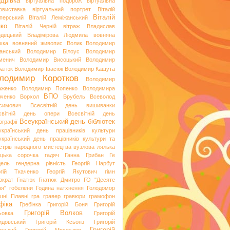
дрівка
віртуальна подорож
віртуальна
овиставка
віртуальний портрет
Віталій
Віталій
перський
Віталій Леміжанський
ко
Віталій Черній
вітраж
Владислав
одецький
Владімірова Людмила
вовняна
шка
вовняний живопис
Волик
Володимир
анський
Володимир Білоус
Володимир
менич
Володимир Висоцький
Володимир
батюк
Володимир Івасюк
Володимир Кашута
лодимир Коротков
Володимир
аженко
Володимир Попенко
Володимира
ВПО
вченко
Ворхол
Врубель
Всеволод
симович
Всесвітній день вишиванки
світній день опери
Всесвітній день
Всеукраїнський день бібліотек
ографії
український день працівників культури
український день працівників культури та
стрів народного мистецтва
вузлова лялька
яцька сорочка
гадяч
Ганна Грибан
Ге
дель
гендерна рівність
Георгій Нарбут
ргій Ткаченко
Георгій Якутович
гімн
ократ
Гнатюк
Гнатюк Дмитро
ГО "Десяте
ня"
гобелени
Година натхнення
Голодомор
шні Плавні
гра
гравер
гравюри
грамофон
фіка
Гребінка
Григорій Боня
Григорій
Григорій Волков
ьовка
Григорій
идовський
Григорій Ксьонз
Григорій