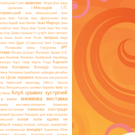
живопис
опейський Союз
Жорж Бізе
зима
І.Мясоєдов
І.П.
я Цуканова
ляревський
Іван Айвазовський
Іван
цунь
Іван Гончар
Іван Дряпаченко
Іван
Іван Марчук
пенко-Карий
Іван Малич
Іван
олайчук
Іван Труш
Іван Туник
Іван Чех
Ігор
иш
Ігор Шамо
іграшки
Із сузір’я імен світової
імпреза
ви
ікона
ікони
Ілля Рєпін
Імре
ьман
Інна Дідик (Снарська)
Інна Снарська
ІРТ
и Пузирьова
Ірина Глазунова
лтава
Йоганн Штраус
Йоганнес Брамс
К.В.
диш
Казимир Малевич
Каліфорнія
Карабиць
Карпати
икатура
Карл Орф
Карло Ґоцці
тина
Катерина Білокур
Катерина
ріжна
Катерина Цимбалюк
кафедра дизайну
тка Цісик
кераміка
Київська рисувальна
ла
Київський аванґард 1960-х. Школа
кіно
иса Лятошинського
килими
Кирейко
кл
Клуб цікавих зустрічей
д Моне
книжкова виставка
га
книги
жкова виставка-визнання
Книжкова
книжкова ілюстрація
авка-інсталяція
жковий Арсенал
Коворкінг для мам
козацтво
колаж
коли вдома не
ловський
иться
комірці
конкурс
конкурс новорічних
концерт
нок
конференція
Корженко Юлія
оленко
Косенко
Котелевський коржик