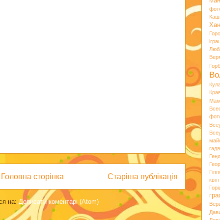
ман
фот
Каш
Хан
Гор
ігра
Люб
Вер
Гор
Во
Кул
Кра
Мак
Все
фот
Все
Все
май
гад
Ген
Гео
Гіпп
Головна сторінка
Старіша публікація
квіт
Горі
гра
ся на:
Дописати коментарі (Atom)
Вер
Дав