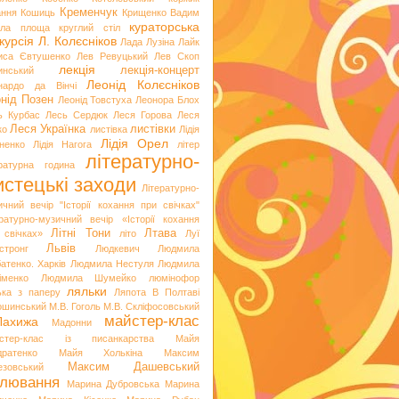
Кременчук
ання
Кошиць
Крищенко Вадим
кураторська
гла площа
круглий стіл
курсія
Л. Колєсніков
Лада Лузіна
Лайк
иса Євтушенко
Лев Ревуцький
Лев Скоп
лекція
лекція-концерт
инський
Леонід Колєсніков
нардо да Вінчі
нід Позен
Леонід Товстуха
Леонора Блох
ь Курбас
Лесь Сердюк
Леся Горова
Леся
Леся Українка
листівки
ко
листівка
Лідія
Лідія Орел
хненко
Лідія Нагога
літер
літературно-
ературна година
стецькі заходи
Літературно-
ичний вечір "Історії кохання при свічках"
ературно-музичний вечір «Історії кохання
Літні Тони
Лтава
 свічках»
літо
Луї
Львів
стронг
Людкевич
Людмила
атенко. Харків
Людмила Нестуля
Людмила
іменко
Людмила Шумейко
люмінофор
ляльки
ька з паперу
Ляпота В Полтаві
ошинський
М.В. Гоголь
М.В. Скліфосовський
майстер-клас
Лахижа
Мадонни
стер-клас із писанкарства
Майя
дратенко
Майя Холькіна
Максим
Максим Дашевський
езовський
лювання
Марина Дубровська
Марина