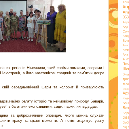
Хри
#п
#Р
053
Авр
Ада
Сол
Кабі
Буч
Ана
Коч
Ана
Ана
Пок
віших регіонів Німеччини, який своїми замками, озерами і
Ше
ілюстрації, а його багатовікові традиції та пам’ятки добре
Виш
дос
ма
ть свій середньовічний шарм та колорит й приваблюють
розв
Ар
ауд
адзвичайно багату історію та неймовірну природу Баварії,
бан
узеї із багатими експозиціями, сади, парки, які відвідав.
Ба
Бер
дина та доброзичливий оповідач, якого можна слухати
бібл
бачити красу та цікаві моменти. А потім акцентує увагу
біоб
ях.
під