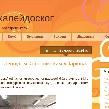
калейдоскоп
П. Котляревського
Клуб
Виставки
Заходи
Цікавинки
Юв
пʼятниця, 28 червня 2024 р.
 із Леонідом Колєсніковим «Чарівна
Мі
ської обласної універсальної наукової бібліотеки імені І.П.
" Ф
льна екскурсія з науковцем, художником, мандрівником
"Біб
арівній Баварії.
сом
Вип
3/20
"Бі
Хри
«Ко