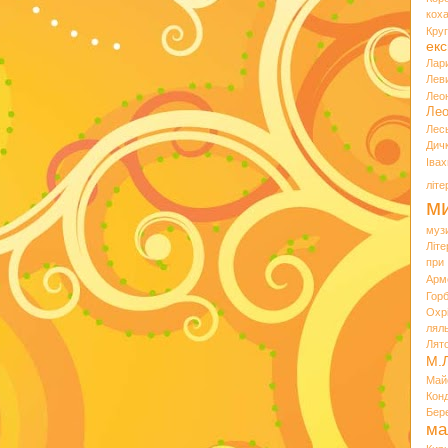
кох
Кру
екс
Лар
Лев
Лео
Лео
Лес
Дич
Іва
літ
ми
муз
Літ
при
Арм
Горб
Охр
лял
Лят
М.
Май
Кон
Бер
ма