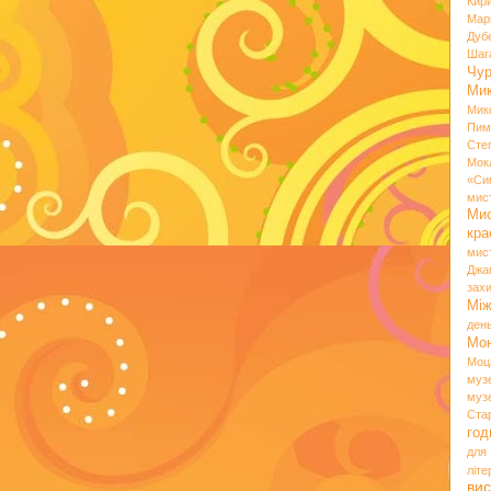
Кир
Мар
Дуб
Шаг
Чу
Мик
Мик
Пим
Сте
Мок
«Си
мис
Ми
кр
мис
Джа
зах
Мі
ден
Мо
Моц
муз
муз
Ста
год
для
літ
вис