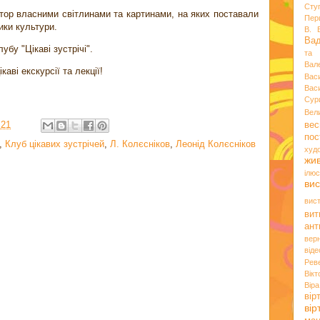
Сту
тор власними світлинами та картинами, на яких поставали
Пер
ники культури.
В. 
Ва
убу "Цікаві зустрічі".
та 
Вал
аві екскурсії та лекції!
Вас
Вас
Сур
Вел
:21
вес
пос
,
Клуб цікавих зустрічей
,
Л. Колєсніков
,
Леонід Колєсніков
худ
жи
ілюс
вис
вис
вит
ант
вер
віде
Рев
Вік
Вір
вір
ві