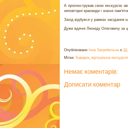
А проілюстрував свою екскурсію ав
неповторні краєвиди і значні пам'ят
Захід відбувся у рамках засідання кл
Дуже вдячні Леоніду Олеговичу за цік
Опубліковано
Інна Загребельна
о
16
Мітки:
Баварія
,
віртуальна екскурсія
Немає коментарів:
Дописати коментар