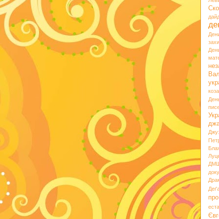
Лев
Ско
дай
де
Ден
зах
Ден
мате
нез
Вал
укр
коз
Ден
пис
Укр
дж
Джу
Пет
Бла
Луц
ДМ
док
Дра
Деґ
про
ест
Євг