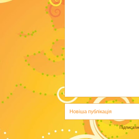
Новіша публікація
Підписати