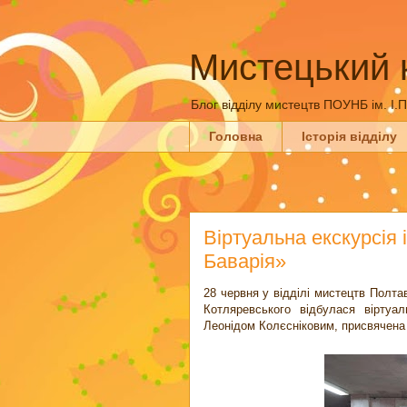
Мистецький 
Блог відділу мистецтв ПОУНБ ім. І.
Головна
Історія відділу
Віртуальна екскурсія
Баварія»
28 червня у відділі мистецтв Полтав
Котляревського відбулася віртуа
Леонідом Колєсніковим, присвячена ч