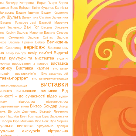
пка
Богодар Которович
Борис Гмиря
Борис
шиков
Босх
Бріджит Квінн
будинок Капніста
Бахарєва
Вадим Іщенко
Вадим Карпенко
дим Шульга
Валентина Сімійон
Валентина
Василь Ялосоветські
Валерій Маренич
Ван Гог
ерій Тесленко
Василь Зінкевич
иль Касіян
Василь Марочко
Василь Седляр
иль Семергей
Василь Сліпак
Василь
Великдень
иков
Василь Яровик
Вебер
вернісаж
икі Сорочинці
Верховинець
на
вечір пам’яті
Видатні
вечір гумору
таті культури та мистецтва
видатні
виставка
ожники
вирізування з паперу
вопису
Виставка картин
виставка-
трація
виставка-ім'я
Виставка-настрій
тавка-портрет
виставка-рекомендація
виставки
тавка-репродукція
вишивка
инанка
вишиванки
Від
ичності – до сучасності
відео
відео-
нісаж
відеоогляд
відеоперегляд
Віктор Бондар
опрезентація
війна
Віктор
егук
Вікторія Демченко
Вікторія Левченко
торія Пашуба
Вілл Ґомперц
Віра Варвянська
а Забора
Віра Мотчана
Віра Роїк
Віра Черняк
туальна виставка
віртуальна довідка
ртуальна екскурсія
віртуальна