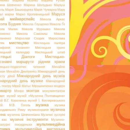
иченко
Марина Кісенко
Марина Рубан
ина Шевченко
Марина Шолудько
Маріуш
ель
Марія Башкирцева
Марія Чумарна
Марк
Маруся
ал
марки
Марко Кропивницький
мейкерспейс
рай
Микола Аркас
ола Будник
Микола Глущенко
Микола Ґе
ола Малик
Микола Мурашко
Микола
оненко
Микола Самокиш
Микола
паненко
Мирослав Скорик
Мирослава
мистецтво
ляк
Мистецька палітра
мфонія кохання»
Мистецьке гроно
тецький календар
Мистецький штаб
стецькі Діалоги
Мистецько-
аєзнавчі маршрути рідним краєм
тецько-педагогічні читання
Михайло
ман
Михайло Дмитренко
Міжнародний день
Міжнародний день музеїв
исту дітей
жнародний день музики
Міжнародний
ь театру
Мірей Матьє
Мірошниченко
модерн
нмартр
монтаж
Монро
монументалізм
арт
музей
музей «Музична Полтавщина»
ей В.Г. Короленка
музей І. Котляревського
музика
ей. М.В. Гоголь
музика
музична
родавнього Риму
музикотерапія
ина
музична Шевченкіана
Музичні зустрічі
музичні інструменти
 вас
Музично-
мультимедійна
ературні посиденьки
тавка
мультимедійна мистецька