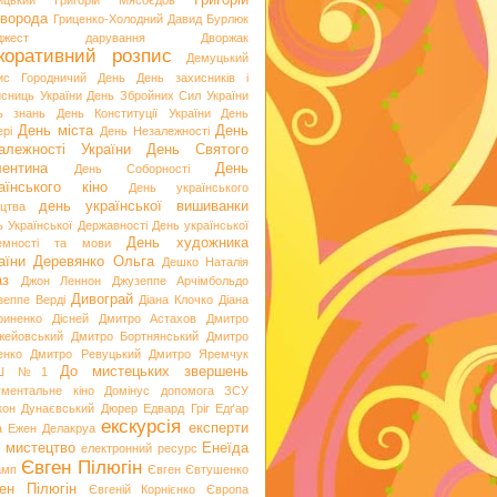
Григорій
ицький
Григорій Мясоєдов
ворода
Гриценко-Холодний
Давид Бурлюк
джест
дарування
Дворжак
коративний розпис
Демуцький
ис Городничий
День
День захисників і
исниць України
День Збройних Сил України
ь знань
День Конституції України
День
День міста
День
рі
День Незалежності
алежності України
День Святого
ентина
День
День Соборності
аїнського кіно
День українського
день української вишиванки
ацтва
ь Української Державності
День української
День художника
емності та мови
аїни
Деревянко Ольга
Дешко Наталія
аз
Джон Леннон
Джузеппе Арчімбольдо
Дивограй
зеппе Верді
Діана Клочко
Діана
риненко
Дісней
Дмитро Астахов
Дмитро
жейовський
Дмитро Бортнянський
Дмитро
енко
Дмитро Ревуцький
Дмитро Яремчук
До мистецьких звершень
Ш №1
ументальне кіно
Домінус
допомога ЗСУ
кон
Дунаєвський
Дюрер
Едвард Гріг
Едґар
екскурсія
експерти
а
Ежен Делакруа
 мистецтво
Енеїда
електронний ресурс
Євген Пілюгін
амп
Євген Євтушенко
ен Пілюгін
Євгеній Корнієнко
Європа