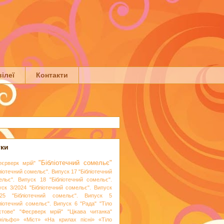
ілеї
Контакти
тки
"Бібліотечний сомельє"
еєрверк мрій"
ліотечний сомельє". Випуск 17
"Бібліотечний
ельє". Випуск 18
"Бібліотечний сомельє".
уск 3/2024
"Бібліотечний сомельє". Випуск
25
"Бібліотечний сомельє". Випуск 5
бліотечний сомельє". Випуск 6
"Рада"
"Тіло
стове"
"Феєрверк мрій"
"Цікава читанка"
мільфо»
«Міст»
«На крилах пісні»
«Тіло