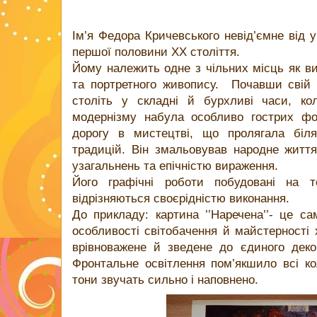
Ім’я Федора Кричевського невід’ємне від у
першої половини ХХ століття.
Йому належить одне з чільних місць як в
та портретного живопису. Почавши свій
століть у складні й бурхливі часи, ко
модернізму набула особливо гострих ф
дорогу в мистецтві, що пролягала біл
традицій. Він змальовував народне жит
узагальнень та епічністю вираження.
Його графічні роботи побудовані на т
відрізняються своєрідністю виконання.
До прикладу: картина ’’Наречена’’- це са
особливості світобачення й майстерності 
врівноважене й зведене до єдиного деко
Фронтальне освітлення пом’якшило всі кол
тони звучать сильно і наповнено.