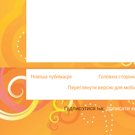
Новіша публікація
Головна сторінк
Переглянути версію для мобі
Підписатися на:
Дописати к