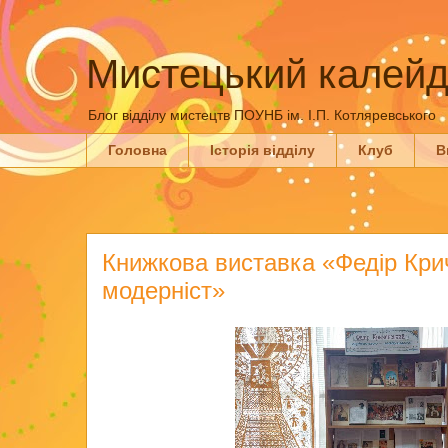
Мистецький калейд
Блог відділу мистецтв ПОУНБ ім. І.П. Котляревського
Головна
Історія відділу
Клуб
В
Книжкова виставка «Федір Кри
модерніст»