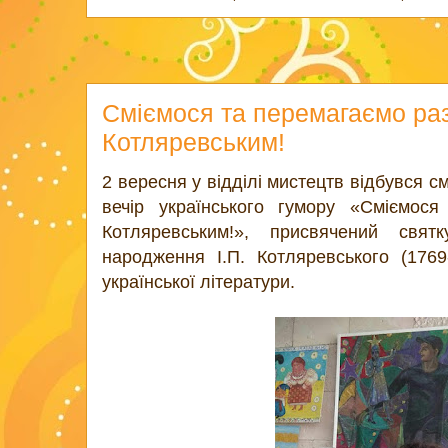
Сміємося та перемагаємо раз
Котляревським!
2 вересня у відділі мистецтв відбувся с
вечір українського гумору «Сміємос
Котляревським!», присвячений свят
народження І.П. Котляревського (1769
української літератури.