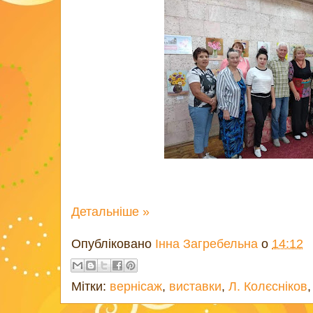
Детальніше »
Опубліковано
Інна Загребельна
о
14:12
Мітки:
вернісаж
,
виставки
,
Л. Колєсніков