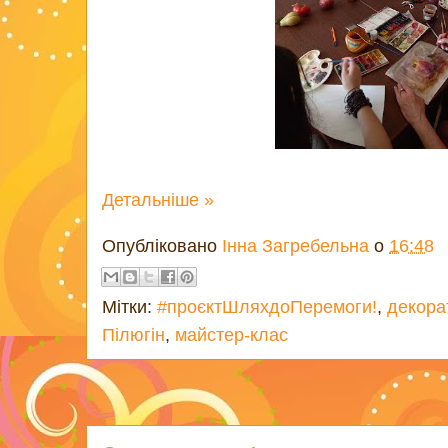
Детальніше »
Опубліковано
Інна Загребельна
о
16:48
Мітки:
#проєктШляхдоПеремоги!
,
декора
Пілюгін
,
майстер-клас