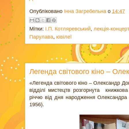
Опубліковано
Інна Загребельна
о
14:47
Мітки:
І.П. Котляревський
,
лекція-концерт
Парулава
,
ювілеї
Легенда світового кіно – Ол
«Легенда світового кіно – Олександр До
відділі мистецтв розгорнута книжкова
річчю від дня народження Олександра 
1956).