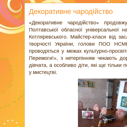
Декоративне чародійство
«Декоративне чародійство» продовжу
Полтавської обласної універсальної нау
Котляревського. Майстер-класи від за
творчості України, голови ПОО НСМ
проводяться у межах культурно-просві
Перемоги!», з нетерпінням чекають дор
дівчата, а особливо діти, які ще тільки
у мистецтві.