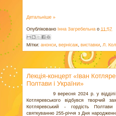
Детальніше »
Опубліковано
Інна Загребельна
о
11:57
Мітки:
анонси
,
вернісаж
,
виставки
,
Л. Ко
Лекція-концерт «Іван Котляре
Полтави і України»
9 вересня 2024 р. у відділі мис
Котляревського відбувся творчий за
Котляревський - гордість Полтави 
святкуванню 255-річчя з Дня народження