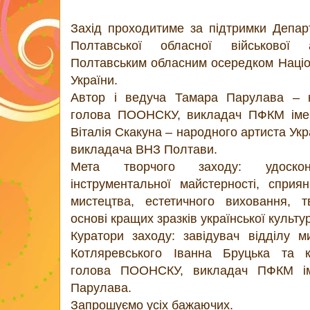
Захід проходитиме за підтримки Депар
Полтавської обласної військової а
Полтавським обласним осередком Націон
України.
Автор і ведуча Тамара Парулава – к
голова ПООНСКУ, викладач ПФКМ імен
Віталія Скакуна – народного артиста Ук
викладача ВНЗ Полтави.
Мета творчого заходу: удоскона
інструментальної майстерності, сприя
мистецтва, естетичного виховання, т
основі кращих зразків української культу
Куратори заходу: завідувач відділу м
Котляревського Іванна Бруцька та к
голова ПООНСКУ, викладач ПФКМ ім
Парулава.
Запрошуємо усіх бажаючих.