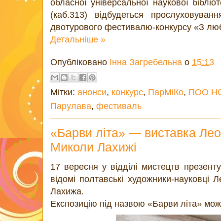
обласної універсальної наукової бібліот
(каб.313) відбудеться прослуховуванн
двотурового фестивалю-конкурсу «З люб
Детальніше »
Опубліковано
Інна Загребельна
о
15:13
Мітки:
анонси
,
конкурс
,
ПарМіКо
,
ПОО Н
Парулава
,
фестиваль
«Барви літа» — виставка Лео
Миколи Лахижі
17 вересня у відділі мистецтв презент
відомі полтавські художники-науковці 
Лахижа.
Експозицію під назвою «Барви літа» мож