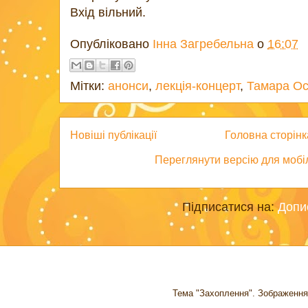
Вхід вільний.
Опубліковано
Інна Загребельна
о
16:07
Мітки:
анонси
,
лекція-концерт
,
Тамара Ос
Новіші публікації
Головна сторінк
Переглянути версію для мобі
Підписатися на:
Допи
Тема "Захоплення". Зображення