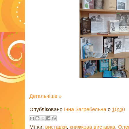
Детальніше »
Опубліковано
Інна Загребельна
о
10:40
Мітки:
виставки
,
книжкова виставка
,
Оле