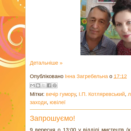
Детальніше »
Опубліковано
Інна Загребельна
о
17:12
Мітки:
вечір гумору
,
І.П. Котляревський
,
л
заходи
,
ювілеї
Запрошуємо!
9 вересня о 13:00 у відділі мистецтв (