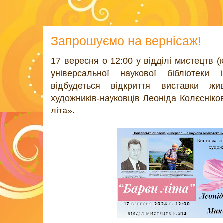
Запрошуємо на вернісаж!
17 вересня о 12:00 у відділі мистецтв (
універсальної наукової бібліотеки 
відбудеться відкриття виставки жи
художників-науковців Леоніда Колєснік
літа».