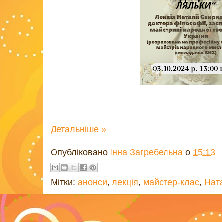
Детальніше »
Опубліковано
Інна Загребельна
о
15:13
Мітки:
анонси
,
лекція
,
майстер-клас
,
Нат