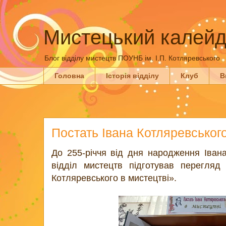
Мистецький калейд
Блог відділу мистецтв ПОУНБ ім. І.П. Котляревського
Головна
Історія відділу
Клуб
В
Постать Івана Котляревського
До 255-річчя від дня народження Іван
відділ мистецтв підготував перегляд 
Котляревського в мистецтві».