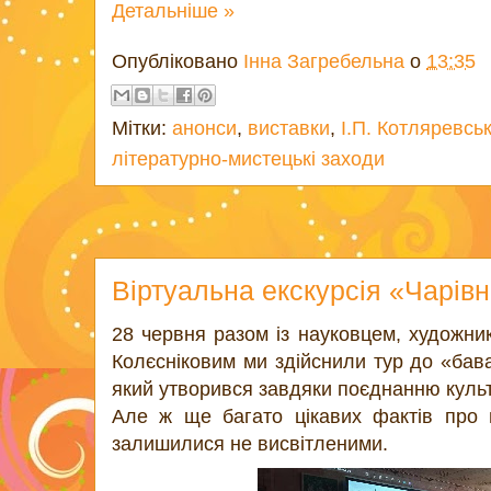
Детальніше »
Опубліковано
Інна Загребельна
о
13:35
Мітки:
анонси
,
виставки
,
І.П. Котляревсь
літературно-мистецькі заходи
Віртуальна екскурсія «Чарівн
28 червня разом із науковцем, художни
Колєсніковим ми здійснили тур до «бав
який утворився завдяки поєднанню культ
Але ж ще багато цікавих фактів про
залишилися не висвітленими.