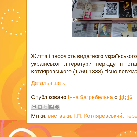
Життя і творчість видатного українськог
української літератури періоду її ст
Котляревського (1769-1838) тісно пов’яз
Детальніше »
Опубліковано
Інна Загребельна
о
11:46
Мітки:
виставки
,
І.П. Котляревський
,
пер