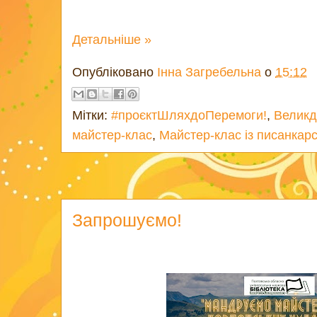
Детальніше »
Опубліковано
Інна Загребельна
о
15:12
Мітки:
#проєктШляхдоПеремоги!
,
Великд
майстер-клас
,
Майстер-клас із писанкар
Запрошуємо!