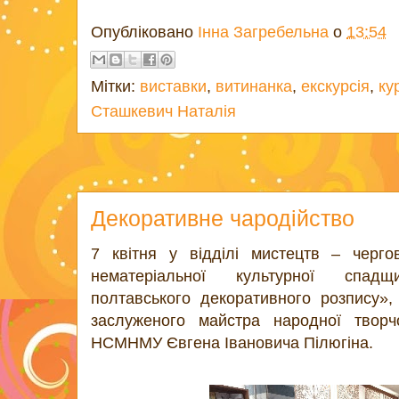
Опубліковано
Інна Загребельна
о
13:54
Мітки:
виставки
,
витинанка
,
екскурсія
,
ку
Сташкевич Наталія
Декоративне чародійство
7 квітня у відділі мистецтв – чергов
нематеріальної культурної спад
полтавського декоративного розпису»,
заслуженого майстра народної творч
НСМНМУ Євгена Івановича Пілюгіна.