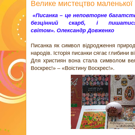
Велике мистецтво маленької
«Писанка – це неповторне багатств
безцінний скарб, і пишат
світом».
Олександр Довженко
Писанка як символ відродження природи
народів. Історія писанки сягає глибини ві
Для християн вона стала символом вел
Воскрес!» – «Воістину Воскрес!».