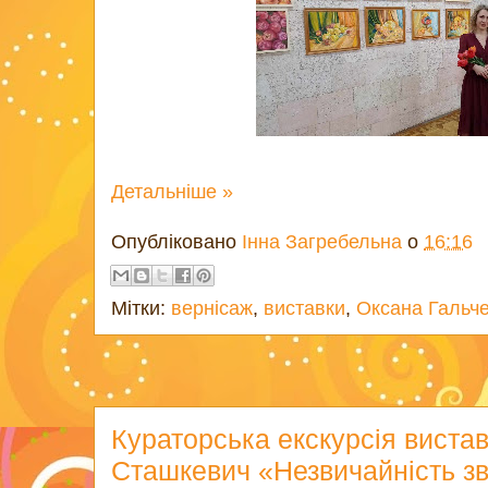
Детальніше »
Опубліковано
Інна Загребельна
о
16:16
Мітки:
вернісаж
,
виставки
,
Оксана Гальч
Кураторська екскурсія виста
Сташкевич «Незвичайність з