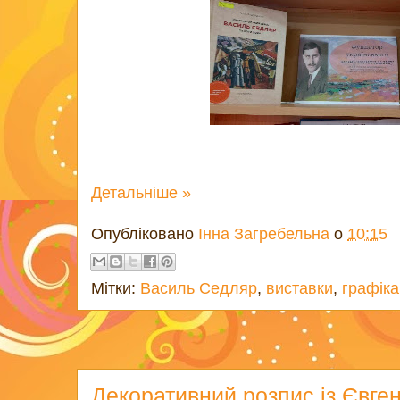
Детальніше »
Опубліковано
Інна Загребельна
о
10:15
Мітки:
Василь Седляр
,
виставки
,
графіка
Декоративний розпис із Євге