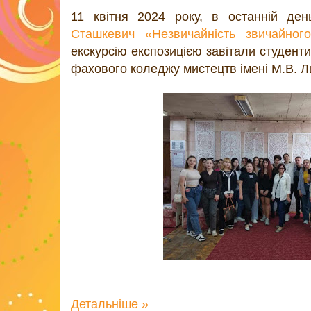
11 квітня 2024 року, в останній де
Сташкевич «Незвичайність звичайног
екскурсію експозицією завітали студенти 
фахового коледжу мистецтв імені М.В. Л
Детальніше »