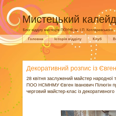
Мистецький калейд
Блог відділу мистецтв ПОУНБ ім. І.П. Котляревського
Головна
Історія відділу
Клуб
В
Декоративний розпис із Євге
28 квітня заслужений майстер народної т
ПОО НСМНМУ Євген Іванович Пілюгін про
черговий майстер-клас із декоративного 