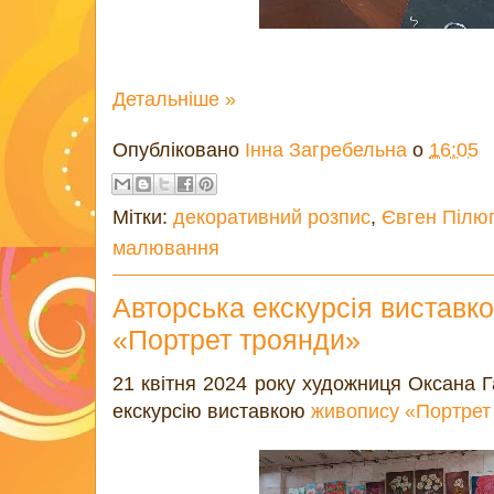
Детальніше »
Опубліковано
Інна Загребельна
о
16:05
Мітки:
декоративний розпис
,
Євген Пілюг
малювання
Авторська екскурсія виставк
«Портрет троянди»
21 квітня 2024 року художниця Оксана 
екскурсію виставкою
живопису «Портрет