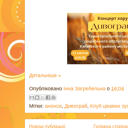
Детальніше »
Опубліковано
Інна Загребельна
о
16:04
Мітки:
анонси
,
Дивограй
,
Клуб цікавих зу
Новіші публікації
Головна сторінк