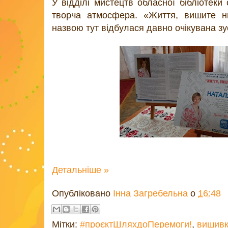
У відділі мистецтв обласної бібліотеки
творча атмосфера. «Життя, вишите н
назвою тут відбулася давно очікувана зу
Детальніше »
Опубліковано
Інна Загребельна
о
16:48
Мітки:
#проєктШляхдоПеремоги!
,
вишив