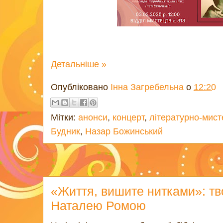
Детальніше »
Опубліковано
Інна Загребельна
о
12:20
Мітки:
анонси
,
концерт
,
літературно-мист
Будник
,
Назар Божинський
«Життя, вишите нитками»: тво
Наталею Ромою