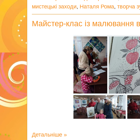
мистецькі заходи
,
Наталя Рома
,
творча з
Майстер-клас із малювання в
Детальніше »