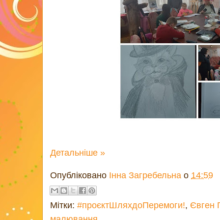
Детальніше »
Опубліковано
Інна Загребельна
о
14:59
Мітки:
#проєктШляхдоПеремоги!
,
Євген 
малювання