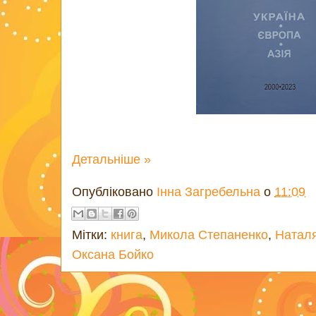
Детальніше »
Опубліковано
Інна Загребельна
о
11:09
Мітки:
книга
,
Микола Степаненко
,
Натал
Оксана Бойко