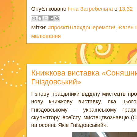
Опубліковано
Інна Загребельна
о
13:32
Мітки:
#проєктШляхдоПеремоги!
,
Євген 
малювання
Книжкова виставка «Соняшник
Гніздовський»
І знову працівники відділу мистецтв пр
нову книжкову виставку, яка цьог
–
Гніздовському
українському графік
скульптору, есеїсту, мистецтвознавцю 
на осонні: Яків Гніздовський».