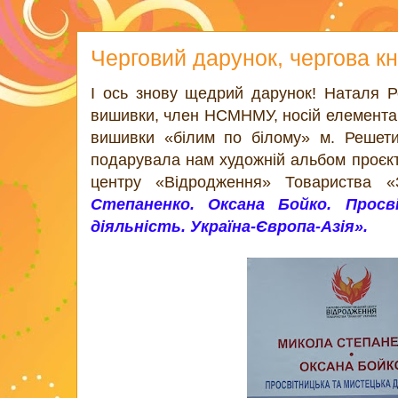
Черговий дарунок, чергова к
І ось знову щедрий дарунок! Наталя Р
вишивки, член НСМНМУ, носій елемента
вишивки «білим по білому» м. Решетил
подарувала нам художній альбом проєкт
центру «Відродження» Товариства 
Степаненко. Оксана Бойко. Прос
діяльність. Україна-Європа-Азія».