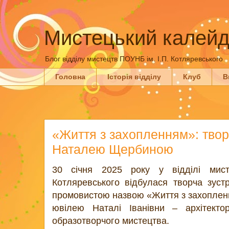
Мистецький калейд
Блог відділу мистецтв ПОУНБ ім. І.П. Котляревського
Головна
Історія відділу
Клуб
В
«Життя з захопленням»: творч
Наталею Щербиною
30 січня 2025 року у відділі мис
Котляревського відбулася творча зус
промовистою назвою «Життя з захоплен
ювілею Наталі Іванівни – архітекто
образотворчого мистецтва.