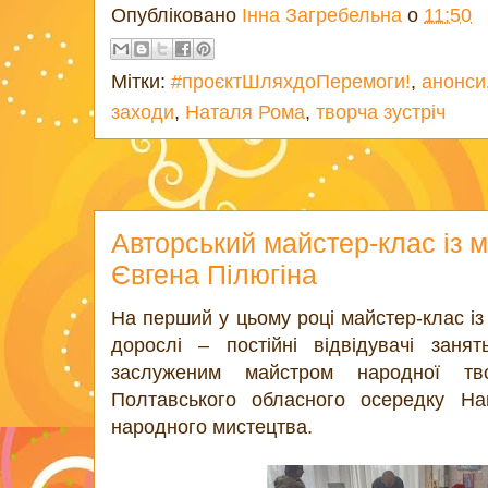
Опубліковано
Інна Загребельна
о
11:50
Мітки:
#проєктШляхдоПеремоги!
,
анонси
заходи
,
Наталя Рома
,
творча зустріч
Авторський майстер-клас із 
Євгена Пілюгіна
На перший у цьому році майстер-клас із
дорослі – постійні відвідувачі зан
заслуженим майстром народної тво
Полтавського обласного осередку Нац
народного мистецтва.