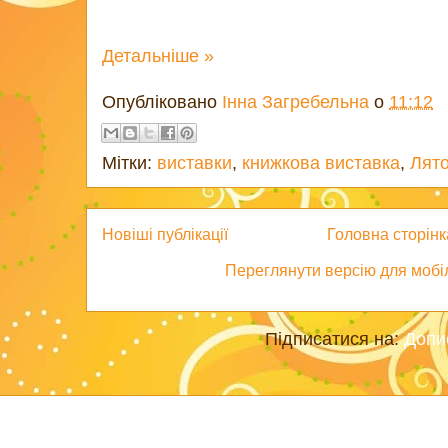
Детальніше »
Опубліковано
Інна Загребельна
о
11:12
Мітки:
виставки
,
книжкова виставка
,
Лят
Новіші публікації
Головна сторінк
Переглянути версію для мобі
Підписатися на:
Допи