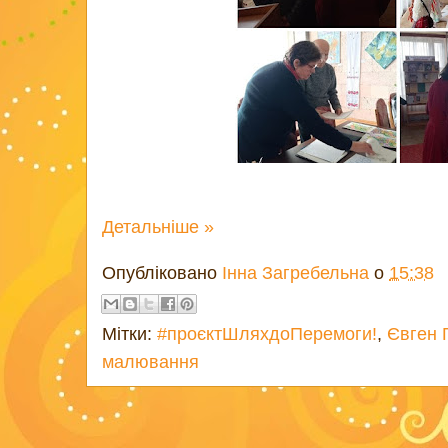
Детальніше »
Опубліковано
Інна Загребельна
о
15:38
Мітки:
#проєктШляхдоПеремоги!
,
Євген 
малювання