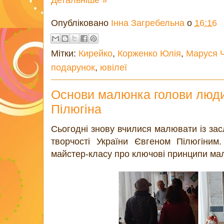
Опубліковано
Інна Загребельна
о
16:16
Мітки:
Кирейко
,
Корженко Юлія
,
Маруся 
подарунок
,
ювілеї
Основи малюнка голови люди
Пілюгіна
Сьогодні знову вчилися малювати із за
творчості України Євгеном Пілюгіним.
майстер-класу про ключові принципи м