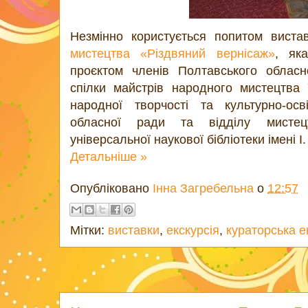
Незмінно користується попитом вист
мистецтва «Різдвяний вернісаж»
, як
проєктом членів Полтавського обласн
спілки майстрів народного мистецтва 
народної творчості та культурно-осв
обласної ради та відділу мистец
універсальної наукової бібліотеки імені І
Детальніше »
Опубліковано
Інна Загребельна
о
12:57
Мітки:
виставки
,
екскурсія
,
кураторська е