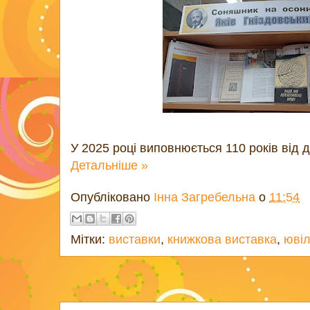
У 2025 році виповнюється 110 років від
Детальніше »
Опубліковано
Інна Загребельна
о
11:54
Мітки:
виставки
,
книжкова виставка
,
ювіл