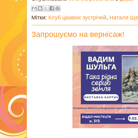
Мітки:
Клуб цікавих зустрічей
,
Наталя Ще
Запрошуємо на вернісаж!