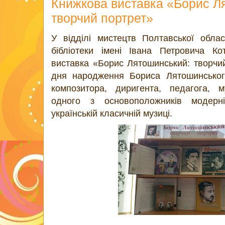
Книжкова виставка «Борис Л
творчий портрет»
У відділі мистецтв Полтавської облас
бібліотеки імені Івана Петровича Ко
виставка «Борис Лятошинський: творчий
дня народження Бориса Лятошинського 
композитора, диригента, педагога, му
одного з основоположників модерні
українській класичній музиці.