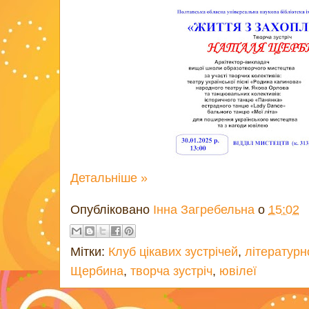
Детальніше »
Опубліковано
Інна Загребельна
о
15:02
Мітки:
Клуб цікавих зустрічей
,
літературн
Щербина
,
творча зустріч
,
ювілеї