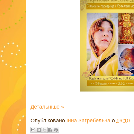
Детальніше »
Опубліковано
Інна Загребельна
о
16:10