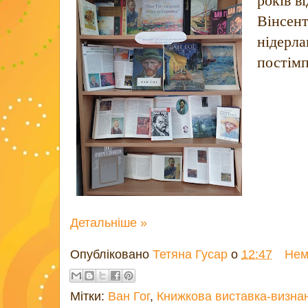
років в
Вінсент
нідерла
постімп
Детальніше »
Опубліковано
Тетяна Гусар
о
12:47
Нем
Мітки:
Ван Гог
,
Книжкова виставка-визна