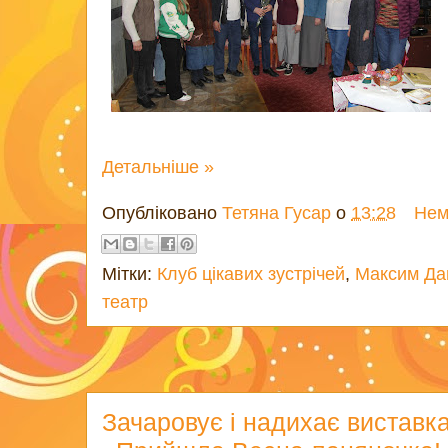
Детальніше »
Опубліковано
Тетяна Гусар
о
13:28
Нем
Мітки:
Клуб цікавих зустрічей
,
Максим Да
театр
Зачаровує і надихає виставка