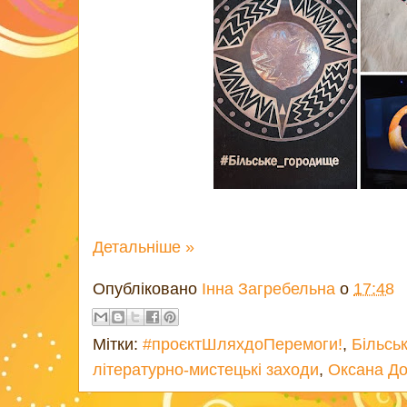
Детальніше »
Опубліковано
Інна Загребельна
о
17:48
Мітки:
#проєктШляхдоПеремоги!
,
Більсь
літературно-мистецькі заходи
,
Оксана Д