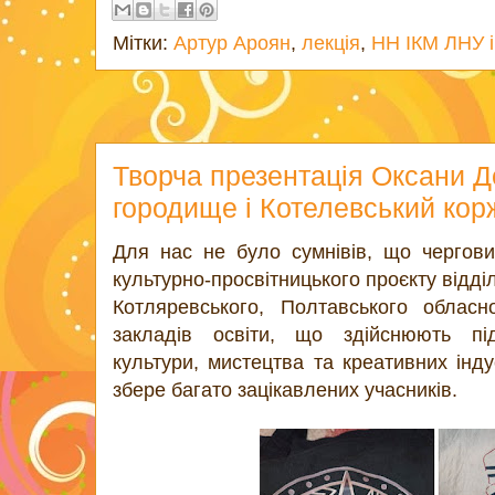
Мітки:
Артур Ароян
,
лекція
,
НН ІКМ ЛНУ 
Творча презентація Оксани 
городище і Котелевський кор
Для нас не було сумнівів, що чергови
культурно-просвітницького проєкту відді
Котляревського, Полтавського обла
закладів освіти, що здійснюють під
культури, мистецтва та креативних інд
збере багато зацікавлених учасників.