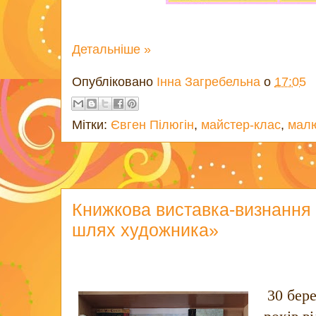
Детальніше »
Опубліковано
Інна Загребельна
о
17:05
Мітки:
Євген Пілюгін
,
майстер-клас
,
мал
Книжкова виставка-визнання 
шлях художника»
30 бер