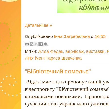
Детальніше »
Опубліковано
Інна Загребельна
о
16:55
Мітки:
Алла Федак
,
вернісаж
,
виставки
,
ЛНУ імені Тараса Шевченка
"Бібліотечний сомельє"
Відділ мистецтв пропонує вашій ув
відеопроєкту "Бібліотечний сомельє
книжковими новинками. Пропонова
сучасний стан українського ужитко