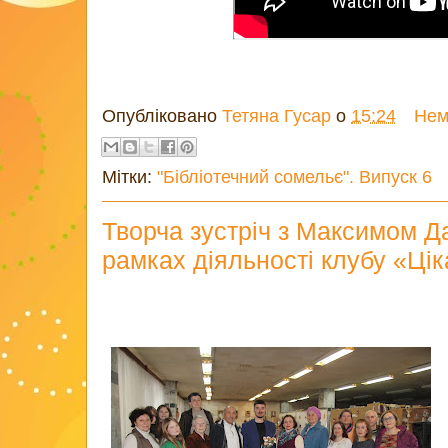
Опубліковано
Тетяна Гусар
о
15:24
Нем
Мітки:
"Бібліотечний сомельє". Випуск 6
Творча зустріч з Максимом Д
рамках діяльності клубу «Ціка