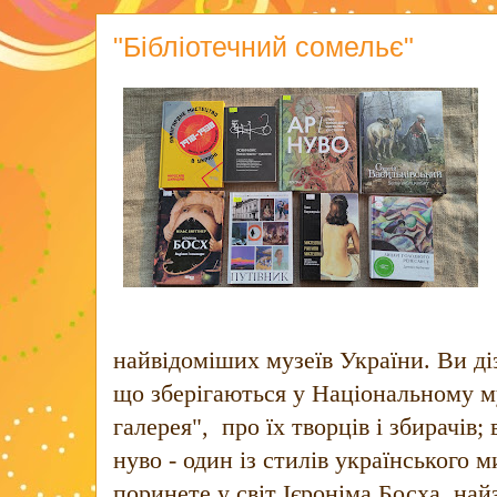
"Бібліотечний сомельє"
найвідоміших музеїв України. Ви ді
що зберігаються у Національному м
галерея", про їх творців і збирачів; 
нуво - один із стилів українського 
поринете у світ Ієроніма Босха, на