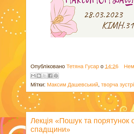
Опубліковано
Тетяна Гусар
о
14:26
Нем
Мітки:
Максим Дашевський
,
творча зустр
Лекція «Пошук та порятунок о
спадщини»