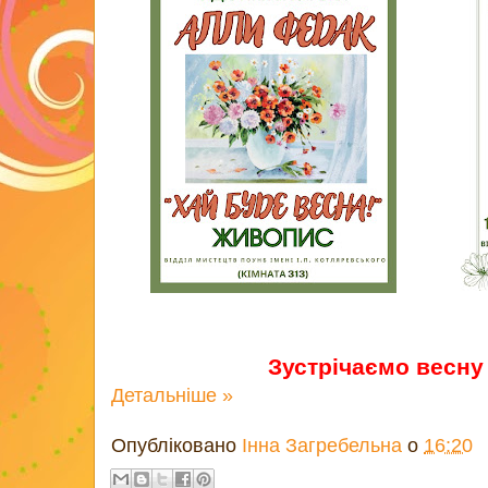
Зустрічаємо весну
Детальніше »
Опубліковано
Інна Загребельна
о
16:20