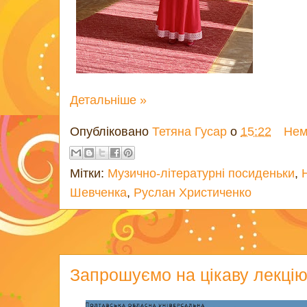
Детальніше »
Опубліковано
Тетяна Гусар
о
15:22
Нем
Мітки:
Музично-літературні посиденьки
,
Шевченка
,
Руслан Христиченко
Запрошуємо на цікаву лекцію