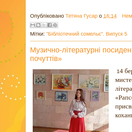
Опубліковано
Тетяна Гусар
о
16:14
Нем
Мітки:
"Бібліотечний сомельє". Випуск 5
Музично-літературні посиден
почуттів»
4 бе
1
мисте
літер
«Рапс
присвя
кохан