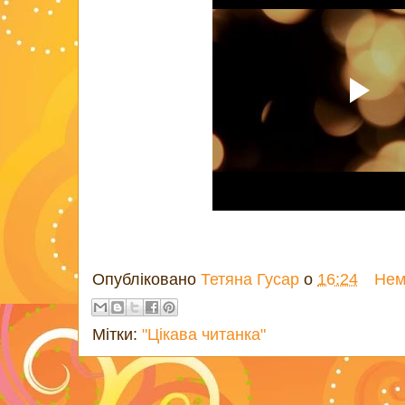
Опубліковано
Тетяна Гусар
о
16:24
Нем
Мітки:
"Цікава читанка"