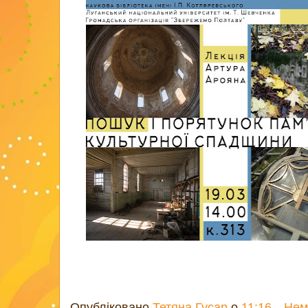
Опубліковано
Тетяна Гусар
о
11:16
Нем