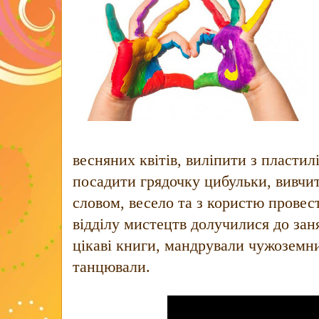
весняних квітів, виліпити з пластилі
посадити грядочку цибульки, вивчит
словом, весело та з користю провест
відділу мистецтв долучилися до зан
цікаві книги, мандрували чужоземни
танцювали.