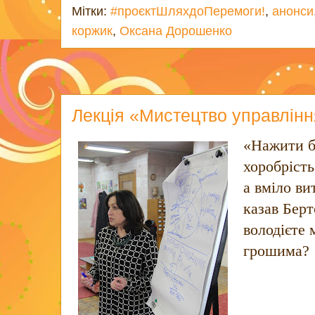
Мітки:
#проєктШляхдоПеремоги!
,
анонси
коржик
,
Оксана Дорошенко
Лекція «Мистецтво управлін
«Нажити б
хоробрість
а вміло ви
казав Берт
володієте
грошима?