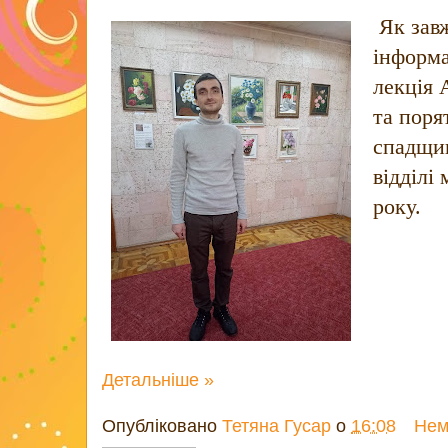
Як завж
інформа
лекція
та поря
спадщин
відділі
року.
Детальніше »
Опубліковано
Тетяна Гусар
о
16:08
Нем