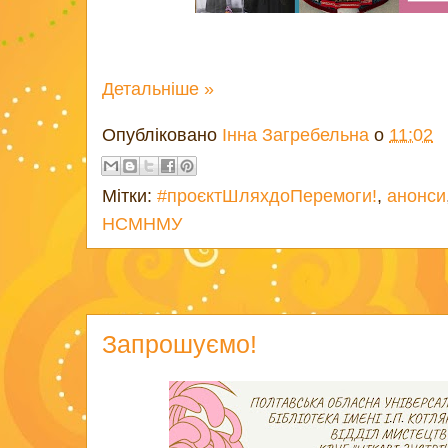
Детальніше »
Опубліковано
Інна Загребельна
о
11:02
Мітки:
#проєктШляхдоПеремоги!
,
анонси
НСМНМУ
Запрошуємо!