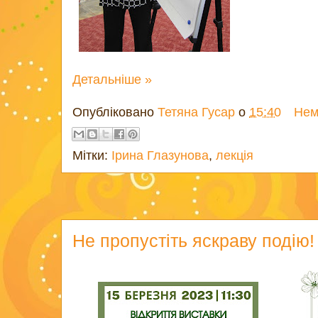
Детальніше »
Опубліковано
Тетяна Гусар
о
15:40
Нем
Мітки:
Ірина Глазунова
,
лекція
Не пропустіть яскраву подію!