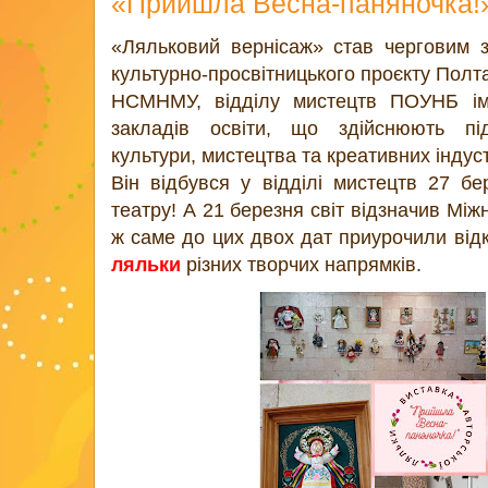
«Прийшла Весна-паняночка!
«Ляльковий вернісаж» став черговим з
культурно-просвітницького проєкту Полт
НСМНМУ, відділу мистецтв ПОУНБ іме
закладів освіти, що здійснюють під
культури, мистецтва та креативних інду
Він відбувся у відділі мистецтв 27 б
театру! А 21 березня світ відзначив Мі
ж саме до цих двох дат приурочили від
ляльки
різних творчих напрямків.