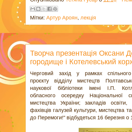
Мітки:
Артур Ароян
,
лекція
Творча презентація Оксани Д
городище і Котелевський кор
Черговий захід у рамках спільного 
проєкту відділу мистецтв Полтавськ
наукової бібліотеки імені І.П. Кот
обласного осередку Національної с
мистецтва України; закладів освіти,
фахівців галузей культури, мистецтва т
до Перемоги!" відбудеться 16 березня о 