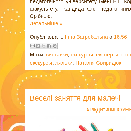
педагогічного університету імені В.Г. 
факультету, кандидаткою педагогічн
Срібною.
Детальніше »
Опубліковано
Інна Загребельна
о
16:56
Мітки:
виставки
,
екскурсія
,
експерти про
екскурсія
,
ляльки
,
Наталія Свиридюк
Веселі заняття для малечі
#РікДитиниПОУН