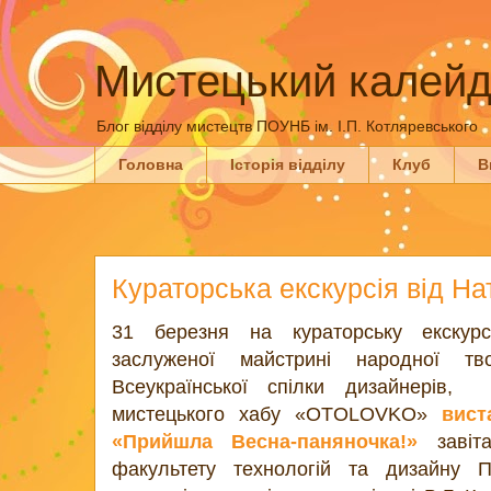
Мистецький калейд
Блог відділу мистецтв ПОУНБ ім. І.П. Котляревського
Головна
Історія відділу
Клуб
В
Кураторська екскурсія від На
31 березня на кураторську екску
заслуженої майстрині народної тво
Всеукраїнської спілки дизайнерів, 
мистецького хабу «OTOLOVKO»
вист
«Прийшла Весна-паняночка!»
завіта
факультету технологій та дизайну П