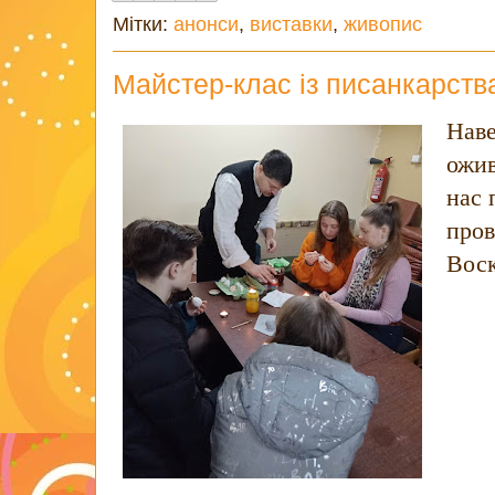
Мітки:
анонси
,
виставки
,
живопис
Майстер-клас із писанкарств
Наве
ожив
нас 
пров
Воск