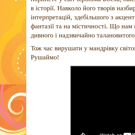
в історії. Навколо його творів назб
інтерпретацій, здебільшого з акцен
фантазії та на містичності. Що нам
дивного і надзвичайно талановитог
Тож час вирушати у мандрівку світо
Рушаймо!