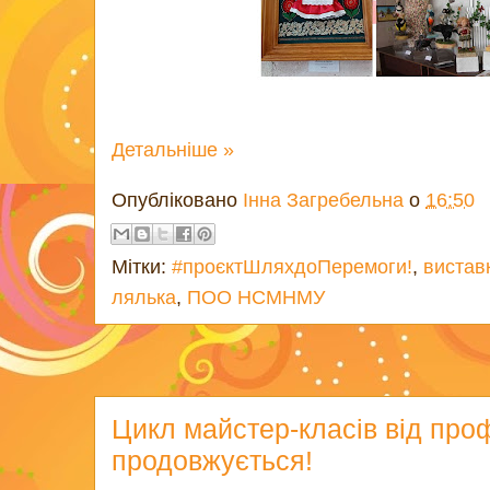
Детальніше »
Опубліковано
Інна Загребельна
о
16:50
Мітки:
#проєктШляхдоПеремоги!
,
вистав
лялька
,
ПОО НСМНМУ
Цикл майстер-класів від про
продовжується!