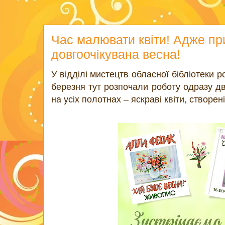
Час малювати квіти! Адже п
довгоочікувана весна!
У відділі мистецтв обласної бібліотеки 
березня тут розпочали роботу одразу д
на усіх полотнах – яскраві квіти, створе