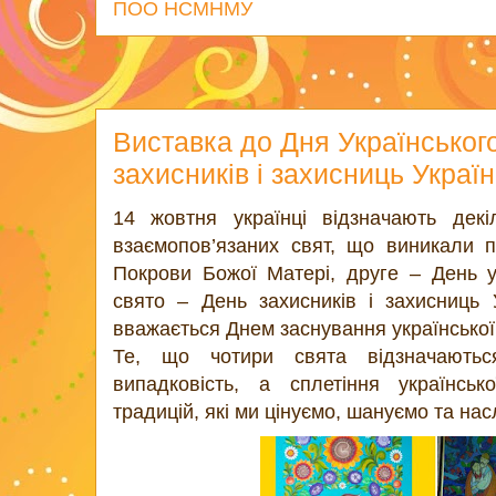
ПОО НСМНМУ
Виставка до Дня Українського
захисників і захисниць Украї
14 жовтня українці відзначають дек
взаємопов’язаних свят, що виникали 
Покрови Божої Матері, друге – День ук
свято – День захисників і захисниць
вважається Днем заснування української 
Те, що чотири свята відзначають
випадковість, а сплетіння українсько
традицій, які ми цінуємо, шануємо та нас