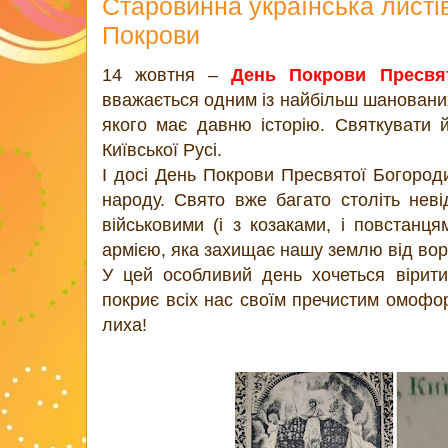
Старовинна українська листі
Покрови
14 жовтня –
День Покрови Пресвят
вважається одним із найбільш шанованих
якого має давню історію. Святкувати 
Київської Русі.
І досі День Покрови Пресвятої Богород
народу. Свято вже багато століть неві
військовими (і з козаками, і повстанця
армією, яка захищає нашу землю від вор
У цей особливий день хочеться вірит
покриє всіх нас своїм пречистим омофо
лиха!