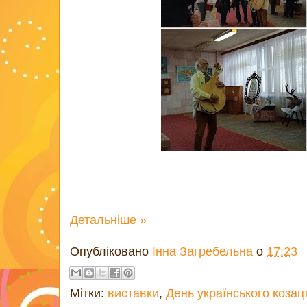
Детальніше »
Опубліковано
Інна Загребельна
о
17:23
Мітки:
виставки
,
День українського козац