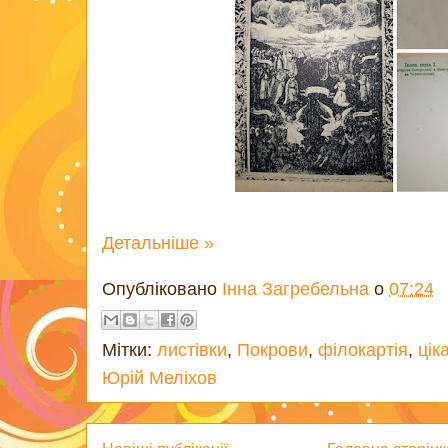
Детальніше »
Опубліковано
Інна Загребельна
о
07:24
Мітки:
листівки
,
Покрови
,
філокартія
,
цік
Юрій Меліхов