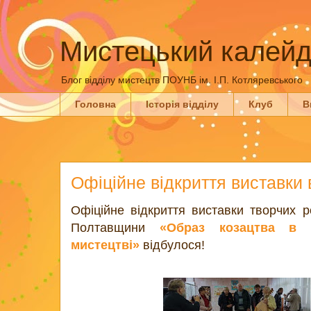
Мистецький калейд
Блог відділу мистецтв ПОУНБ ім. І.П. Котляревського
Головна
Історія відділу
Клуб
В
Офіційне відкриття виставки 
Офіційне відкриття виставки творчих р
Полтавщини
«Образ козацтва в у
мистецтві»
відбулося!