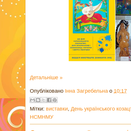
Детальніше »
Опубліковано
Інна Загребельна
о
10:17
Мітки:
виставки
,
День українського козац
НСМНМУ