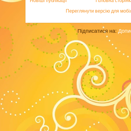
Новіші публікації
Головна сторінк
Переглянути версію для мобі
Підписатися на:
Допи