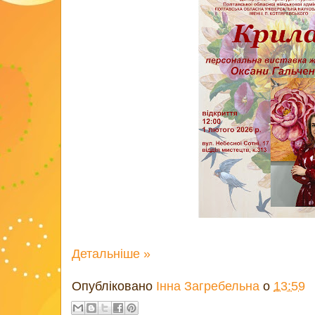
Детальніше »
Опубліковано
Інна Загребельна
о
13:59