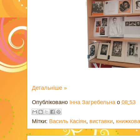
Детальніше »
Опубліковано
Інна Загребельна
о
08:53
Мітки:
Василь Касіян
,
виставки
,
книжкова