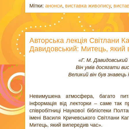
Мітки:
анонси
,
виставка живопису
,
виста
Авторська лекція Світлани Ка
Давидовський: Митець, який 
«Г. М. Давидовськи
Він умів досягати ви
Великий він був знавець
Невимушена атмосфера, багато пита
інформація від лекторки – саме так п
співробітниці Наукової бібліотеки Полт
імені Василя Кричевського Світлани Ка
Митець, який випередив час».