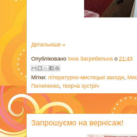
Детальніше »
Опубліковано
Інна Загребельна
о
21:43
Мітки:
літературно-мистецькі заходи
,
Мис
Пилипенко
,
творча зустріч
Запрошуємо на вернісаж!