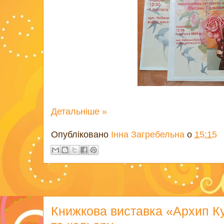
Детальніше »
Опубліковано
Інна Загребельна
о
15:15
Книжкова виставка «Архип Куї