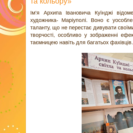
та кольору»
Ім’я Архипа Івановича Куїнджі відо
художника- Маріуполі. Воно є уособле
таланту, що не перестає дивувати своїм
творчості, особливо у зображенні ефек
таємницею навіть для багатьох фахівців