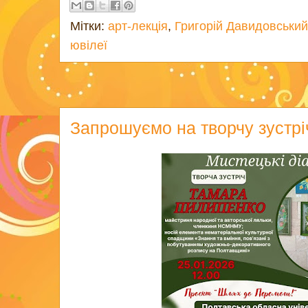
Мітки:
арт-лекція
,
Григорій Давидовський
ювілеї
Запрошуємо на творчу зустрі