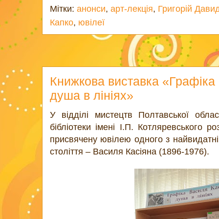
Мітки:
анонси
,
арт-лекція
,
Григорій Дави
Капко
,
ювілеї
Книжкова виставка «Графіка 
душа в лініях»
У відділі мистецтв Полтавської облас
бібліотеки імені І.П. Котляревського р
присвячену ювілею одного з найвидатні
століття – Василя Касіяна (1896-1976).