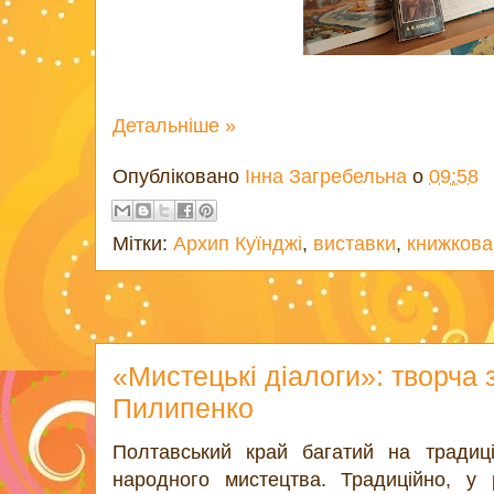
Детальніше »
Опубліковано
Інна Загребельна
о
09:58
Мітки:
Архип Куїнджі
,
виставки
,
книжкова
«Мистецькі діалоги»: творча 
Пилипенко
Полтавський край багатий на традиц
народного мистецтва. Традиційно, у