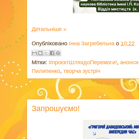
Детальніше »
Опубліковано
Інна Загребельна
о
10:22
Мітки:
#проєктШляхдоПеремоги!
,
анонси
Пилипенко
,
творча зустріч
Запрошуємо!