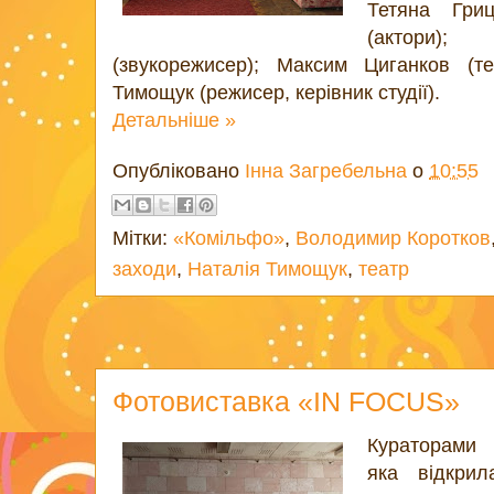
Тетяна Гриц
(актори)
(звукорежисер); Максим Циганков (те
Тимощук (режисер, керівник студії).
Детальніше »
Опубліковано
Інна Загребельна
о
10:55
Мітки:
«Комільфо»
,
Володимир Коротков
заходи
,
Наталія Тимощук
,
театр
Фотовиставка «IN FOCUS»
Кураторами 
яка відкрил