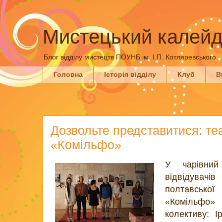
Мистецький калейд
Блог відділу мистецтв ПОУНБ ім. І.П. Котляревського
Головна
Історія відділу
Клуб
В
Дозвольте представитися: те
«Комільфо»
У чарівний
відвідувач
полтавськ
«Комільфо»
колективу: І