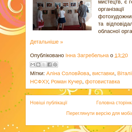
мистецтв, є 
організаці
фотохудожник
та відповіда
обласної орг
Детальніше »
Опубліковано
Інна Загребельна
о
13:20
Мітки:
Аліна Соловйова
,
виставки
,
Вітал
НСФХУ
,
Роман Кучер
,
фотовиставка
Новіші публікації
Головна сторінк
Переглянути версію для мобі