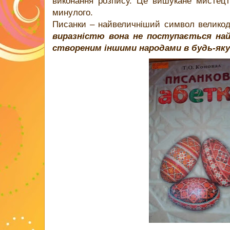
виконання розпису. Це вишукане мистецт
минулого.
Писанки – найвеличніший символ великод
виразністю вона не поступається на
створеним іншими народами в будь-яку