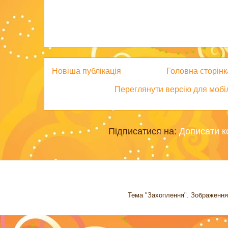
Новіша публікація
Головна сторінк
Переглянути версію для мобі
Підписатися на:
Дописати к
Тема "Захоплення". Зображення