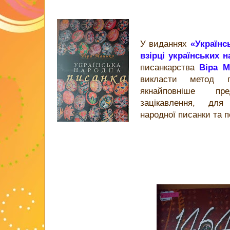
У виданнях
«Українс
взірці українських 
писанкарства
Віра М
викласти метод 
якнайповніше пр
зацікавлення, для
народної писанки та п