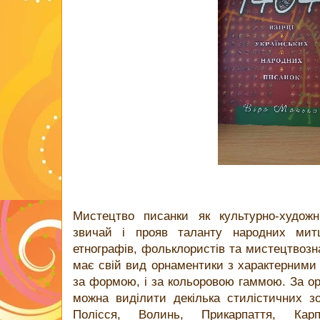
Мистецтво писанки як культурно-художн
звичай і прояв таланту народних митц
етнографів, фольклористів та мистецтвозна
має свій вид орнаментики з характерними 
за формою, і за кольоровою гаммою. За ор
можна виділити декілька стилістичних з
Полісся, Волинь, Прикарпаття, Карп