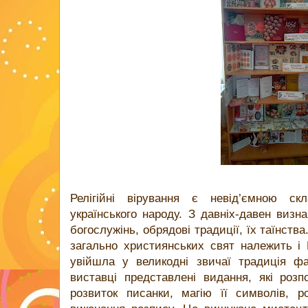
Релігійні вірування є невід’ємною ск
українського народу. З давніх-давен визн
богослужінь, обрядові традиції, їх таїнст
загально християнських свят належить і 
увійшла у великодні звичаї традиція ф
виставці представлені видання, які роз
розвиток писанки, магію її символів, р