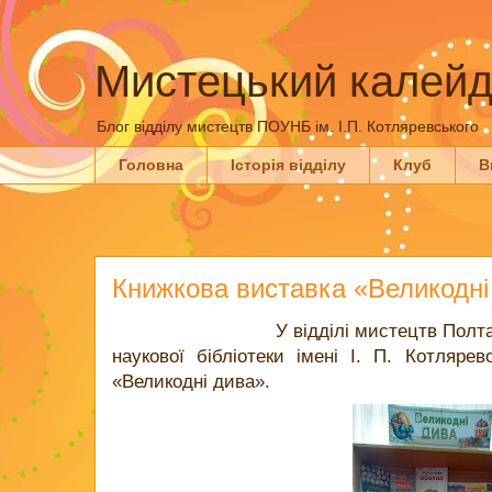
Мистецький калейд
Блог відділу мистецтв ПОУНБ ім. І.П. Котляревського
Головна
Історія відділу
Клуб
В
Книжкова виставка «Великодні
У відділі мистецтв Полт
наукової бібліотеки імені І. П. Котлярев
«Великодні дива».