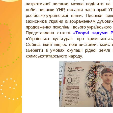
патріотичної писанки можна поділити на т
доби, писанки УНР, писанки часів армії У
російсько-української війни. Писанки в
захисників України із зображенням дубових
продовження поколінь і всього українського
Представлена стаття
«Творчі задуми 
«Українська культура» про кримськотат
Скібіна, який ініціює нові виставки, майс
зберегти в умовах окупації рідної землі 
кримськотатарського народу.