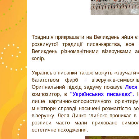
Традиція прикрашати на Великдень яйця є в
розвинутої традиції писанкарства, вс
Великдень різноманітними візерунками 
колір.
Українські писанки також можуть «звучати
багатством фарб і візерунків-символ
Оригінальний підхід задуму показує
Леся
композитор, в
"Українських писанках".
Н
лише картинно-колористичного орієнтир
мініатюри справді насичені розмаїтістю з
візерунку. Леся Дичко глибоко проникає в
розписи часто мали приховане симво
естетичне походження.