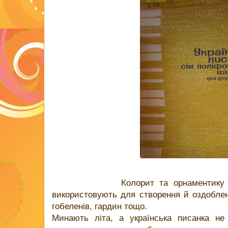
Колорит та орнаментику писан
використовують для створення й оздоблен
гобеленів, гардин тощо.
Минають літа, а українська писанка не 