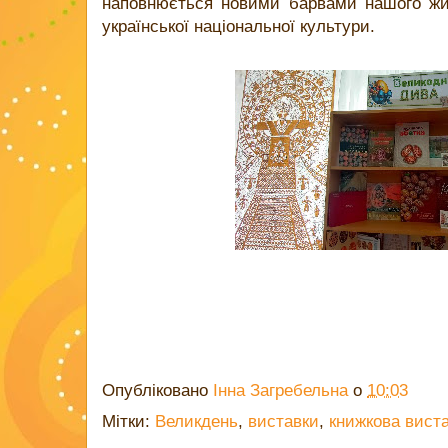
наповнюється новими барвами нашого жи
української національної культури.
Опубліковано
Інна Загребельна
о
10:03
Мітки:
Великдень
,
виставки
,
книжкова вист