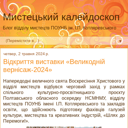
Мистецький калейдоскоп
Блог відділу мистецтв ПОУНБ ім. І.П. Котляревського
▼
четвер, 2 травня 2024 р.
Відкриття виставки «Великодній
вернісаж-2024»
Напередодні величного свята Воскресіння Христового у
відділі мистецтв відбувся черговий захід у рамках
спільного культурно-просвітницького проєкту
Полтавського обласного осередку НСМНМУ, відділу
мистецтв ПОУНБ імені І.П. Котляревського та закладів
освіти, що здійснюють підготовку фахівців галузей
культури, мистецтва та креативних індустрій, «Шлях до
Перемоги!».