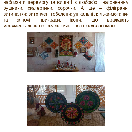
наблизити перемогу та вишиті з любов'ю і натхненням
рушники, скатертини, сорочки. А ще – філігранні
витинанки; витончені гобелени; унікальні ляльки-мотанки
та жіночі прикраси; ікони, що вражають
монументальністю, реалістичністю і психологізмом.