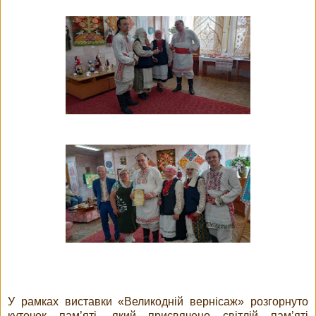
У рамках виставки «Великодній вернісаж» розгорнуто
куточок пам’яті, який присвячено світлій пам’яті