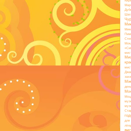
Кир
Мар
Дуб
Шаг
Чу
Мик
Мик
Пим
Сте
Мок
«Си
мис
Ми
кр
мис
Джа
зах
Мі
ден
Мо
Моц
муз
муз
Ста
год
для
літ
вис