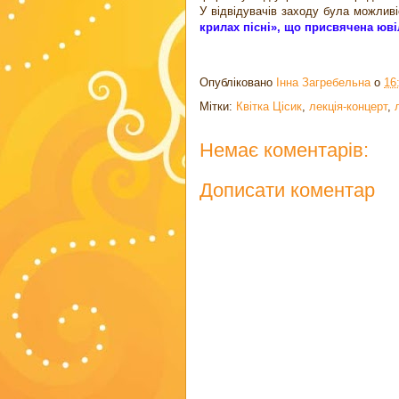
У відвідувачів заходу була можлив
крилах пісні», що присвячена юві
Опубліковано
Інна Загребельна
о
16
Мітки:
Квітка Цісик
,
лекція-концерт
,
Немає коментарів:
Дописати коментар