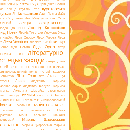
Кременчук
ання
Кошиць
Крищенко Вадим
кураторська
гла площа
круглий стіл
курсія
Л. Колєсніков
Лада Лузіна
Лайк
иса Євтушенко
Лев Ревуцький
Лев Скоп
лекція
лекція-концерт
инський
Леонід Колєсніков
нардо да Вінчі
нід Позен
Леонід Товстуха
Леонора Блох
ь Курбас
Лесь Сердюк
Леся Горова
Леся
Леся Українка
листівки
ко
листівка
Лідія
Лідія Орел
хненко
Лідія Нагога
літер
літературно-
ературна година
стецькі заходи
Літературно-
ичний вечір "Історії кохання при свічках"
ературно-музичний вечір «Історії кохання
Літні Тони
Лтава
 свічках»
літо
Луї
Львів
стронг
Людкевич
Людмила
атенко. Харків
Людмила Нестуля
Людмила
іменко
Людмила Шумейко
люмінофор
ляльки
ька з паперу
Ляпота В Полтаві
ошинський
М.В. Гоголь
М.В. Скліфосовський
майстер-клас
Лахижа
Мадонни
стер-клас із писанкарства
Майя
дратенко
Майя Холькіна
Максим
Максим Дашевський
езовський
лювання
Марина Дубровська
Марина