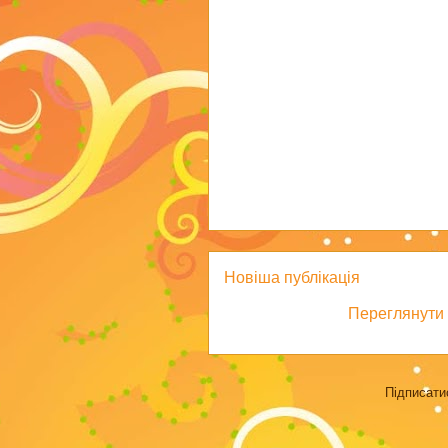
Новіша публікація
Переглянути 
Підписати