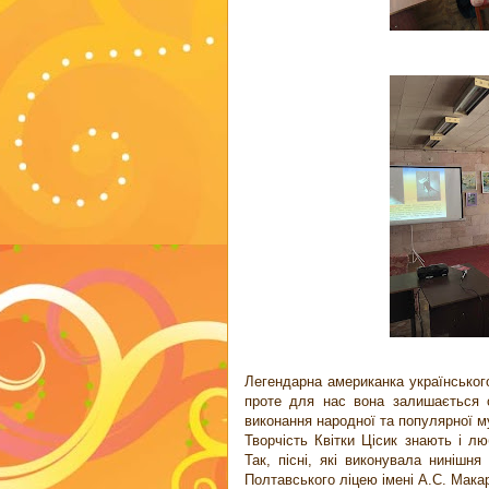
Легендарна американка українського
проте для нас вона залишається с
виконання народної та популярної м
Творчість Квітки Цісик знають і лю
Так, пісні, які виконувала нинішня
Полтавського ліцею імені А.С. Мака