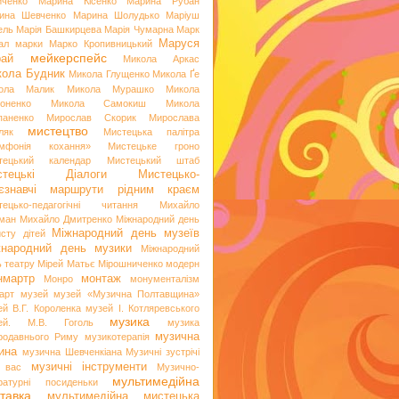
иченко
Марина Кісенко
Марина Рубан
ина Шевченко
Марина Шолудько
Маріуш
ель
Марія Башкирцева
Марія Чумарна
Марк
Маруся
ал
марки
Марко Кропивницький
мейкерспейс
рай
Микола Аркас
ола Будник
Микола Глущенко
Микола Ґе
ола Малик
Микола Мурашко
Микола
оненко
Микола Самокиш
Микола
паненко
Мирослав Скорик
Мирослава
мистецтво
ляк
Мистецька палітра
мфонія кохання»
Мистецьке гроно
тецький календар
Мистецький штаб
стецькі Діалоги
Мистецько-
аєзнавчі маршрути рідним краєм
тецько-педагогічні читання
Михайло
ман
Михайло Дмитренко
Міжнародний день
Міжнародний день музеїв
исту дітей
жнародний день музики
Міжнародний
ь театру
Мірей Матьє
Мірошниченко
модерн
нмартр
монтаж
Монро
монументалізм
арт
музей
музей «Музична Полтавщина»
ей В.Г. Короленка
музей І. Котляревського
музика
ей. М.В. Гоголь
музика
музична
родавнього Риму
музикотерапія
ина
музична Шевченкіана
Музичні зустрічі
музичні інструменти
 вас
Музично-
мультимедійна
ературні посиденьки
тавка
мультимедійна мистецька