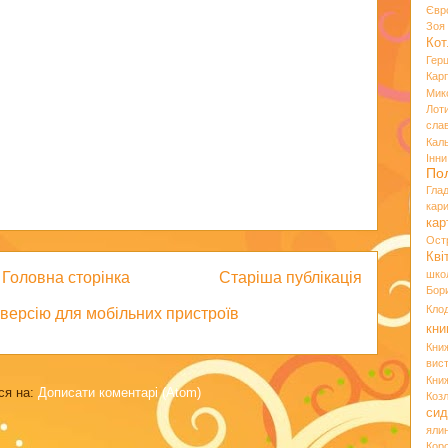
Євр
Зо
Кот
Гер
Кар
Мик
Лот
сла
Кал
Інн
По
Гла
кар
кар
Ост
Кві
шко
Головна сторінка
Старіша публікація
Бор
Кло
версію для мобільних пристроїв
кни
Кни
вист
Кни
ся на:
Дописати коментарі (Atom)
Коз
сид
яли
Кор