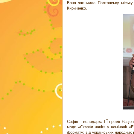
Вона закінчила Полтавську міську
Кириченко.
Софія – володарка І-Ї премії Націо
моди «Скарби нації» у номінації «Е
формату: від українських народних п