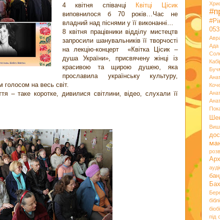
Хри
4 квітня співачці
Квітці Цісик
#п
виповнилося б 70 років…Час не
#Р
владний над піснями у її виконанні…
053
8 квітня працівники відділу мистецтв
Авр
запросили шанувальників її творчості
Ада
на лекцію-концерт «Квітка Цісик –
Сол
душа України», присвячену жінці із
Кабі
красивою та щирою душею, яка
Буч
прославила українську культуру,
Ана
м голосом на весь світ.
Коч
тя – таке коротке, дивилися світлини, відео, слухали її
Ана
Ана
Пок
Ше
Виш
дос
ма
розв
Ар
ауд
бан
Ба
Бер
бібл
біоб
під