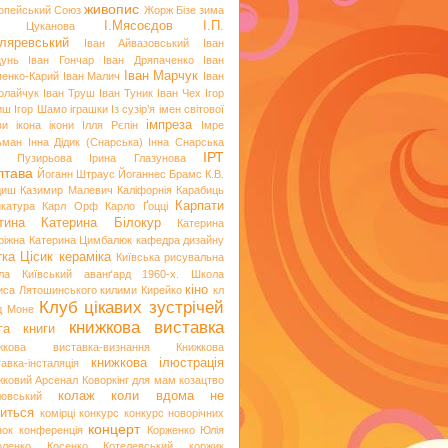
живопис
опейський Союз
Жорж Бізе
зима
І.Мясоєдов
І.П.
я Цуканова
ляревський
Іван Айвазовський
Іван
цунь
Іван Гончар
Іван Дряпаченко
Іван
Іван Марчук
пенко-Карий
Іван Малич
Іван
олайчук
Іван Труш
Іван Туник
Іван Чех
Ігор
иш
Ігор Шамо
іграшки
Із сузір’я імен світової
імпреза
ви
ікона
ікони
Ілля Рєпін
Імре
ьман
Інна Дідик (Снарська)
Інна Снарська
ІРТ
и Пузирьова
Ірина Глазунова
лтава
Йоганн Штраус
Йоганнес Брамс
К.В.
диш
Казимир Малевич
Каліфорнія
Карабиць
Карпати
икатура
Карл Орф
Карло Ґоцці
тина
Катерина Білокур
Катерина
ріжна
Катерина Цимбалюк
кафедра дизайну
тка Цісик
кераміка
Київська рисувальна
ла
Київський аванґард 1960-х. Школа
кіно
иса Лятошинського
килими
Кирейко
кл
Клуб цікавих зустрічей
д Моне
книжкова виставка
га
книги
жкова виставка-визнання
Книжкова
книжкова ілюстрація
авка-інсталяція
жковий Арсенал
Коворкінг для мам
козацтво
колаж
коли вдома не
ловський
иться
комірці
конкурс
конкурс новорічних
концерт
нок
конференція
Корженко Юлія
оленко
Косенко
Котелевський коржик