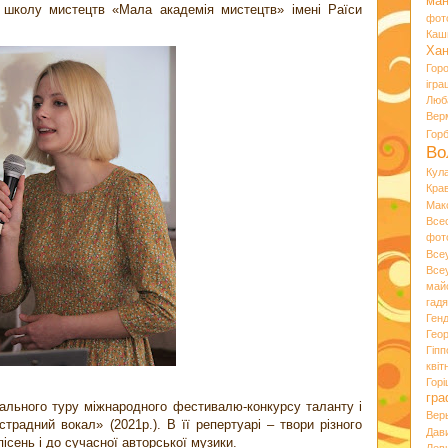
ман
 школу мистецтв «Мала академія мистецтв» імені Раїси
фот
Каш
Хан
Гор
ігра
Люб
Вер
Гор
Во
Кул
Кра
Мак
Все
фот
Все
Все
май
гад
Ген
Гео
Гіпп
квіт
Горі
гра
нального туру міжнародного фестивалю-конкурсу таланту і
Вер
страдний вокал» (2021р.). В її репертуарі – твори різного
Дав
ісень і до сучасної авторської музики.