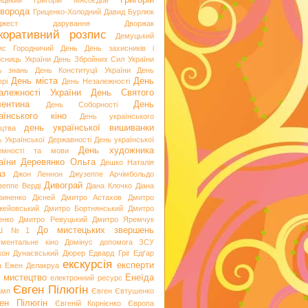
Григорій
ицький
Григорій Мясоєдов
ворода
Гриценко-Холодний
Давид Бурлюк
джест
дарування
Дворжак
коративний розпис
Демуцький
ис Городничий
День
День захисників і
исниць України
День Збройних Сил України
ь знань
День Конституції України
День
День міста
День
рі
День Незалежності
алежності України
День Святого
ентина
День
День Соборності
аїнського кіно
День українського
день української вишиванки
ацтва
ь Української Державності
День української
День художника
емності та мови
аїни
Деревянко Ольга
Дешко Наталія
аз
Джон Леннон
Джузеппе Арчімбольдо
Дивограй
зеппе Верді
Діана Клочко
Діана
риненко
Дісней
Дмитро Астахов
Дмитро
жейовський
Дмитро Бортнянський
Дмитро
енко
Дмитро Ревуцький
Дмитро Яремчук
До мистецьких звершень
Ш №1
ументальне кіно
Домінус
допомога ЗСУ
кон
Дунаєвський
Дюрер
Едвард Гріг
Едґар
екскурсія
експерти
а
Ежен Делакруа
 мистецтво
Енеїда
електронний ресурс
Євген Пілюгін
амп
Євген Євтушенко
ен Пілюгін
Євгеній Корнієнко
Європа