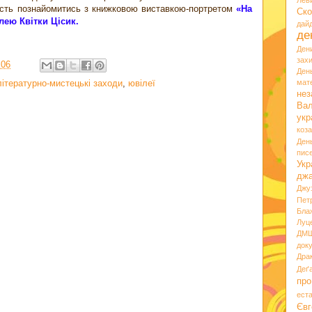
Лев
ість познайомитись з книжковою виставкою-портретом
«На
Ско
лею Квітки Цісик.
дай
де
Ден
зах
:06
Ден
літературно-мистецькі заходи
,
ювілеї
мате
нез
Вал
укр
коз
Ден
пис
Укр
дж
Джу
Пет
Бла
Луц
ДМ
док
Дра
Деґ
про
ест
Євг