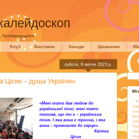
калейдоскоп
П. Котляревського
Клуб
Виставки
Заходи
Цікавинки
Юв
субота, 8 квітня 2023 р.
а Цісик – душа України»
Мі
" Ф
«Мені тато дав любов до
"Біб
української пісні, мені тато
сом
показав, що то є – українська
Вип
пісня. І яка вона є лірична, і яка
3/20
вона – промовляє до серця».
"Бі
Квітка
Хри
Цісик
«Ко