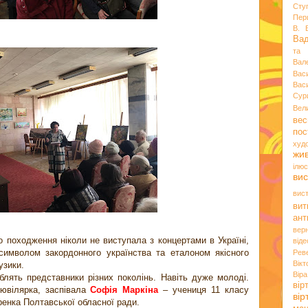
Сту
Пер
В. 
Ва
та 
Вал
Вас
Вас
Сур
Вел
вес
пос
худ
жи
ілюс
вис
вис
вит
ант
вер
 походження ніколи не виступала з концертами в Україні,
віде
имволом закордонного українства та еталоном якісного
Рев
Вік
узики.
Вір
блять представники різних поколінь. Навіть дуже молоді.
вір
 ювілярка, заспівала
Софія Маркіна
– учениця 11 класу
ві
ренка Полтавської обласної ради.