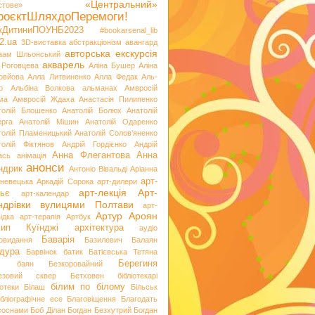
«Центральний»
стове»
роєктШляхдоПеремоги!
ікДитиниПОУНБ2023
#bookarsenal_lib
2.ua
3D-виставка
абстракціонізм
авангард
авторська екскурсія
аам Шльонський
акварель
 Роговцева
Аліна Бушер
Аліна
овйова
Алла Литвиненко
Алла Федак
Аль-
р
Альбіна Волкова
альманах
Амвросій
ма
Амвросій Ждаха
Анастасія Пилипенко
толій Блошенко
Анатолій Болюх
Анатолій
ерга
Анатолій Мішин
Анатолій Одаренко
толій Пламеницький
Анатолій Солов’яненко
толій Фіктянов
Андрій Гордієнко
Андрій
Анна Флегантова
Анна
ась
анімація
анонси
ндрик
Антоніо Вівальді
Аріанна
арт-
невецька
Аркадій Сорока
арт-дилери
арт-лекція
Арт-
ьє
арт-календар
ндрівки вулицями Полтави
арт-
Артур Ароян
ідка
арт-терапія
Артбук
хип Куїнджі
архітектура
аудіо
Баварія
іовидання
Базилевич
Балаян
дура
Барвінок
батик
Батієвська Тетяна
х
Берегиня
баян
Безкоровайний
езовий сквер
Бетховен
бібліотекарі
білим по білому
іотеки
Білаш
Більськ
ібліографічне есе
Благовіщення
Благодать
 соснами
Боб Ділан
Богдан Безхутрий
Богдан