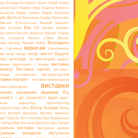
пка
Богодар Которович
Борис Гмиря
Борис
шиков
Босх
Бріджит Квінн
будинок Капніста
Бахарєва
Вадим Іщенко
Вадим Карпенко
дим Шульга
Валентина Сімійон
Валентина
Василь Ялосоветські
Валерій Маренич
Ван Гог
ерій Тесленко
Василь Зінкевич
иль Касіян
Василь Марочко
Василь Седляр
иль Семергей
Василь Сліпак
Василь
Великдень
иков
Василь Яровик
Вебер
вернісаж
икі Сорочинці
Верховинець
на
вечір пам’яті
Видатні
вечір гумору
таті культури та мистецтва
видатні
виставка
ожники
вирізування з паперу
вопису
Виставка картин
виставка-
трація
виставка-ім'я
Виставка-настрій
тавка-портрет
виставка-рекомендація
виставки
тавка-репродукція
вишивка
инанка
вишиванки
Від
ичності – до сучасності
відео
відео-
нісаж
відеоогляд
відеоперегляд
Віктор Бондар
опрезентація
війна
Віктор
егук
Вікторія Демченко
Вікторія Левченко
торія Пашуба
Вілл Ґомперц
Віра Варвянська
а Забора
Віра Мотчана
Віра Роїк
Віра Черняк
туальна виставка
віртуальна довідка
ртуальна екскурсія
віртуальна