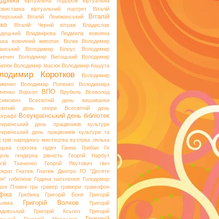
дрівка
віртуальна подорож
віртуальна
овиставка
віртуальний портрет
Віталій
Віталій
перський
Віталій Леміжанський
ко
Віталій Черній
вітраж
Владислав
одецький
Владімірова Людмила
вовняна
шка
вовняний живопис
Волик
Володимир
анський
Володимир Білоус
Володимир
менич
Володимир Висоцький
Володимир
батюк
Володимир Івасюк
Володимир Кашута
лодимир Коротков
Володимир
аженко
Володимир Попенко
Володимира
ВПО
вченко
Ворхол
Врубель
Всеволод
симович
Всесвітній день вишиванки
світній день опери
Всесвітній день
Всеукраїнський день бібліотек
ографії
український день працівників культури
український день працівників культури та
стрів народного мистецтва
вузлова лялька
яцька сорочка
гадяч
Ганна Грибан
Ге
дель
гендерна рівність
Георгій Нарбут
ргій Ткаченко
Георгій Якутович
гімн
ократ
Гнатюк
Гнатюк Дмитро
ГО "Десяте
ня"
гобелени
Година натхнення
Голодомор
шні Плавні
гра
гравер
гравюри
грамофон
фіка
Гребінка
Григорій Боня
Григорій
Григорій Волков
ьовка
Григорій
идовський
Григорій Ксьонз
Григорій