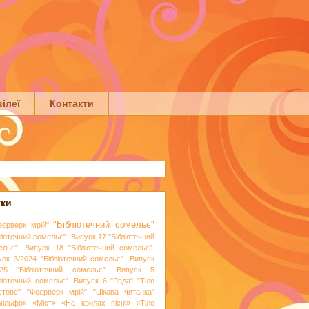
ілеї
Контакти
тки
"Бібліотечний сомельє"
еєрверк мрій"
ліотечний сомельє". Випуск 17
"Бібліотечний
ельє". Випуск 18
"Бібліотечний сомельє".
уск 3/2024
"Бібліотечний сомельє". Випуск
25
"Бібліотечний сомельє". Випуск 5
бліотечний сомельє". Випуск 6
"Рада"
"Тіло
стове"
"Феєрверк мрій"
"Цікава читанка"
мільфо»
«Міст»
«На крилах пісні»
«Тіло