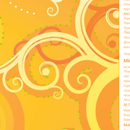
кох
Кру
екс
Лар
Лев
Лео
Лео
Лес
Дич
Іва
літ
ми
муз
Літ
при
Арм
Горб
Охр
лял
Лят
М.
Май
Кон
Бер
ма