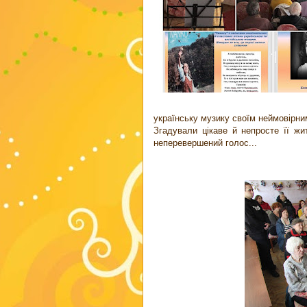
українську музику своїм неймовірни
Згадували цікаве й непросте її жит
неперевершений голос...