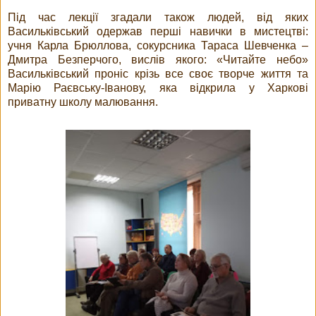
Під час лекції згадали також людей, від яких
Васильківський одержав перші навички в мистецтві:
учня Карла Брюллова, сокурсника Тараса Шевченка –
Дмитра Безперчого, вислів якого: «Читайте небо»
Васильківський проніс крізь все своє творче життя та
Марію Раєвську-Іванову, яка відкрила у Харкові
приватну школу малювання.