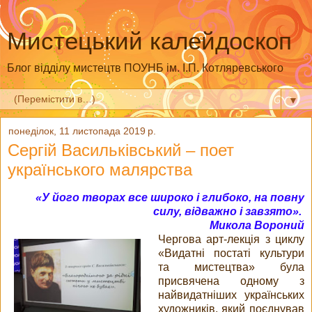
Мистецький калейдоскоп
Блог відділу мистецтв ПОУНБ ім. І.П. Котляревського
▼
понеділок, 11 листопада 2019 р.
Сергій Васильківський – поет
українського малярства
«У його творах все широко і глибоко, на повну
силу, відважно і завзято».
Микола Вороний
Чергова арт-лекція з циклу
«Видатні постаті культури
та мистецтва» була
присвячена одному з
найвидатніших українських
художників, який поєднував