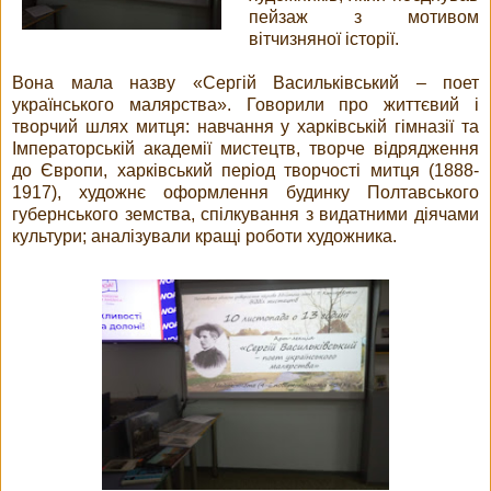
пейзаж з мотивом
вітчизняної історії.
Вона мала назву «Сергій Васильківський – поет
українського малярства». Говорили про життєвий і
творчий шлях митця: навчання у харківській гімназії та
Імператорській академії мистецтв, творче відрядження
до Європи, харківський період творчості митця (1888-
1917), художнє оформлення будинку Полтавського
губернського земства, спілкування з видатними діячами
культури; аналізували кращі роботи художника.