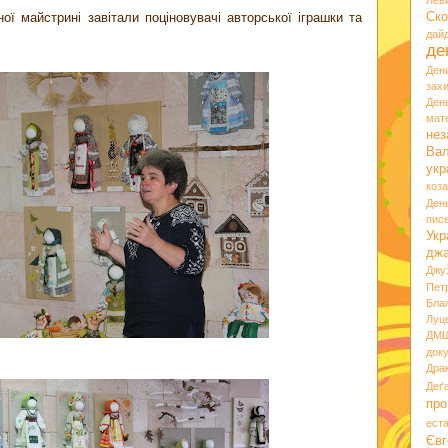
Лев
ї майстрині завітали поціновувачі авторської іграшки та
Ско
.
дай
де
Ден
зах
Ден
мате
нез
Вал
укр
коз
Ден
пис
Укр
дж
Джу
Пет
Бла
Луц
ДМ
док
Дра
Деґ
про
ест
Євг