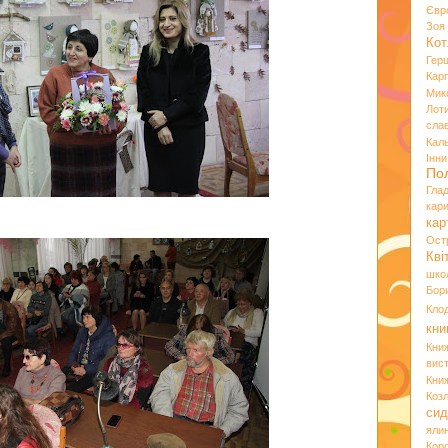
Євр
Зо
Кот
Гер
Кар
Мик
Лот
сла
Кал
Інн
По
Гла
кар
кар
Ост
Кві
шко
Бор
Кло
кни
Кни
вист
Кни
Коз
сид
яли
Кор