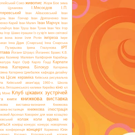
живопис
опейський Союз
Жорж Бізе
зима
І.Мясоєдов
І.П.
я Цуканова
ляревський
Іван Айвазовський
Іван
цунь
Іван Гончар
Іван Дряпаченко
Іван
Іван Марчук
пенко-Карий
Іван Малич
Іван
олайчук
Іван Труш
Іван Туник
Іван Чех
Ігор
иш
Ігор Шамо
іграшки
Із сузір’я імен світової
імпреза
ви
ікона
ікони
Ілля Рєпін
Імре
ьман
Інна Дідик (Снарська)
Інна Снарська
ІРТ
и Пузирьова
Ірина Глазунова
лтава
Йоганн Штраус
Йоганнес Брамс
К.В.
диш
Казимир Малевич
Каліфорнія
Карабиць
Карпати
икатура
Карл Орф
Карло Ґоцці
тина
Катерина Білокур
Катерина
ріжна
Катерина Цимбалюк
кафедра дизайну
тка Цісик
кераміка
Київська рисувальна
ла
Київський аванґард 1960-х. Школа
кіно
иса Лятошинського
килими
Кирейко
кл
Клуб цікавих зустрічей
д Моне
книжкова виставка
га
книги
жкова виставка-визнання
Книжкова
книжкова ілюстрація
авка-інсталяція
жковий Арсенал
Коворкінг для мам
козацтво
колаж
коли вдома не
ловський
иться
комірці
конкурс
конкурс новорічних
концерт
нок
конференція
Корженко Юлія
оленко
Косенко
Котелевський коржик