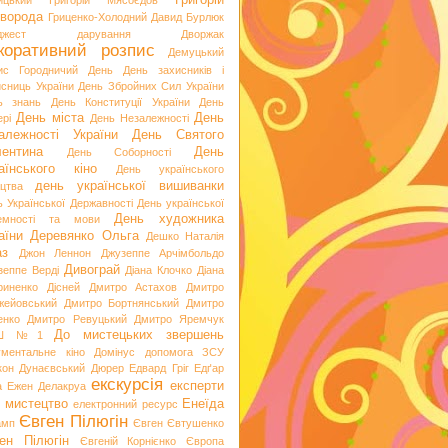
Григорій
ицький
Григорій Мясоєдов
ворода
Гриценко-Холодний
Давид Бурлюк
джест
дарування
Дворжак
коративний розпис
Демуцький
ис Городничий
День
День захисників і
исниць України
День Збройних Сил України
ь знань
День Конституції України
День
День міста
День
рі
День Незалежності
алежності України
День Святого
ентина
День
День Соборності
аїнського кіно
День українського
день української вишиванки
ацтва
ь Української Державності
День української
День художника
емності та мови
аїни
Деревянко Ольга
Дешко Наталія
аз
Джон Леннон
Джузеппе Арчімбольдо
Дивограй
зеппе Верді
Діана Клочко
Діана
риненко
Дісней
Дмитро Астахов
Дмитро
жейовський
Дмитро Бортнянський
Дмитро
енко
Дмитро Ревуцький
Дмитро Яремчук
До мистецьких звершень
Ш №1
ументальне кіно
Домінус
допомога ЗСУ
кон
Дунаєвський
Дюрер
Едвард Гріг
Едґар
екскурсія
експерти
а
Ежен Делакруа
 мистецтво
Енеїда
електронний ресурс
Євген Пілюгін
амп
Євген Євтушенко
ен Пілюгін
Євгеній Корнієнко
Європа