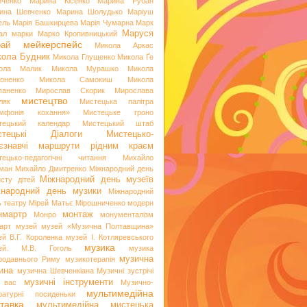
иченко
Марина Кісенко
Марина Рубан
ина Шевченко
Марина Шолудько
Маріуш
ель
Марія Башкирцева
Марія Чумарна
Марк
Маруся
ал
марки
Марко Кропивницький
мейкерспейс
рай
Микола Аркас
ола Будник
Микола Глущенко
Микола Ґе
ола Малик
Микола Мурашко
Микола
оненко
Микола Самокиш
Микола
паненко
Мирослав Скорик
Мирослава
мистецтво
ляк
Мистецька палітра
мфонія кохання»
Мистецьке гроно
тецький календар
Мистецький штаб
стецькі Діалоги
Мистецько-
аєзнавчі маршрути рідним краєм
тецько-педагогічні читання
Михайло
ман
Михайло Дмитренко
Міжнародний день
Міжнародний день музеїв
исту дітей
жнародний день музики
Міжнародний
ь театру
Мірей Матьє
Мірошниченко
модерн
нмартр
монтаж
Монро
монументалізм
арт
музей
музей «Музична Полтавщина»
ей В.Г. Короленка
музей І. Котляревського
музика
ей. М.В. Гоголь
музика
музична
родавнього Риму
музикотерапія
ина
музична Шевченкіана
Музичні зустрічі
музичні інструменти
 вас
Музично-
мультимедійна
ературні посиденьки
тавка
мультимедійна мистецька