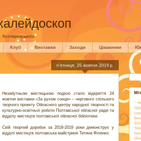
калейдоскоп
П. Котляревського
Клуб
Виставки
Заходи
Цікавинки
Юв
пʼятниця, 25 жовтня 2019 р.
Мі
Незабутньою мистецькою подією стало відкриття 24
жовтня виставки «За рухом сонця» – чергового спільного
" Ф
творчого проекту Обласного центру народної творчості та
"Біб
культурно-освітньої роботи Полтавської обласної ради та
сом
відділу мистецтв полтавської обласної бібліотеки.
Вип
3/20
Свій творчий доробок за 2018-2019 роки демонструє у
"Бі
відділі мистецтв полтавська майстриня Тетяна Філенко.
Хри
«Ко