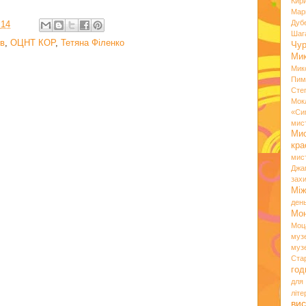
Кир
Мар
Дуб
:14
Шаг
в
,
ОЦНТ КОР
,
Тетяна Філенко
Чу
Мик
Мик
Пим
Сте
Мок
«Си
мис
Ми
кр
мис
Джа
зах
Мі
ден
Мо
Моц
муз
муз
Ста
год
для
літ
вис