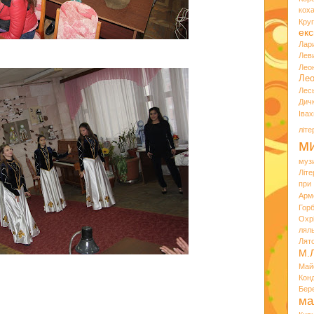
кох
Кру
екс
Лар
Лев
Лео
Лео
Лес
Дич
Іва
літ
ми
муз
Літ
при
Арм
Горб
Охр
лял
Лят
М.
Май
Кон
Бер
ма