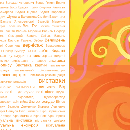
пка
Богодар Которович
Борис Гмиря
Борис
шиков
Босх
Бріджит Квінн
будинок Капніста
Бахарєва
Вадим Іщенко
Вадим Карпенко
дим Шульга
Валентина Сімійон
Валентина
Василь Ялосоветські
Валерій Маренич
Ван Гог
ерій Тесленко
Василь Зінкевич
иль Касіян
Василь Марочко
Василь Седляр
иль Семергей
Василь Сліпак
Василь
Великдень
иков
Василь Яровик
Вебер
вернісаж
икі Сорочинці
Верховинець
на
вечір пам’яті
Видатні
вечір гумору
таті культури та мистецтва
видатні
виставка
ожники
вирізування з паперу
вопису
Виставка картин
виставка-
трація
виставка-ім'я
Виставка-настрій
тавка-портрет
виставка-рекомендація
виставки
тавка-репродукція
вишивка
инанка
вишиванки
Від
ичності – до сучасності
відео
відео-
нісаж
відеоогляд
відеоперегляд
Віктор Бондар
опрезентація
війна
Віктор
егук
Вікторія Демченко
Вікторія Левченко
торія Пашуба
Вілл Ґомперц
Віра Варвянська
а Забора
Віра Мотчана
Віра Роїк
Віра Черняк
туальна виставка
віртуальна довідка
ртуальна екскурсія
віртуальна