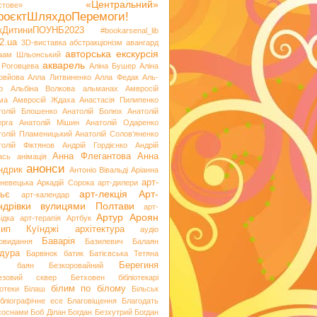
«Центральний»
стове»
роєктШляхдоПеремоги!
ікДитиниПОУНБ2023
#bookarsenal_lib
2.ua
3D-виставка
абстракціонізм
авангард
авторська екскурсія
аам Шльонський
акварель
 Роговцева
Аліна Бушер
Аліна
овйова
Алла Литвиненко
Алла Федак
Аль-
р
Альбіна Волкова
альманах
Амвросій
ма
Амвросій Ждаха
Анастасія Пилипенко
толій Блошенко
Анатолій Болюх
Анатолій
ерга
Анатолій Мішин
Анатолій Одаренко
толій Пламеницький
Анатолій Солов’яненко
толій Фіктянов
Андрій Гордієнко
Андрій
Анна Флегантова
Анна
ась
анімація
анонси
ндрик
Антоніо Вівальді
Аріанна
арт-
невецька
Аркадій Сорока
арт-дилери
арт-лекція
Арт-
ьє
арт-календар
ндрівки вулицями Полтави
арт-
Артур Ароян
ідка
арт-терапія
Артбук
хип Куїнджі
архітектура
аудіо
Баварія
іовидання
Базилевич
Балаян
дура
Барвінок
батик
Батієвська Тетяна
х
Берегиня
баян
Безкоровайний
езовий сквер
Бетховен
бібліотекарі
білим по білому
іотеки
Білаш
Більськ
ібліографічне есе
Благовіщення
Благодать
 соснами
Боб Ділан
Богдан Безхутрий
Богдан