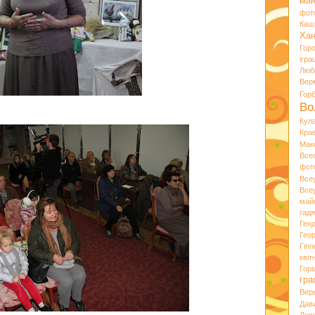
ман
фот
Каш
Хан
Гор
ігра
Люб
Вер
Гор
Во
Кул
Кра
Мак
Все
фот
Все
Все
май
гад
Ген
Гео
Гіпп
квіт
Горі
гра
Вер
Дав