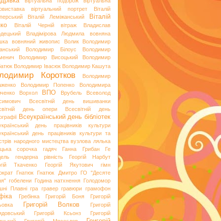
дрівка
віртуальна подорож
віртуальна
овиставка
віртуальний портрет
Віталій
Віталій
перський
Віталій Леміжанський
ко
Віталій Черній
вітраж
Владислав
одецький
Владімірова Людмила
вовняна
шка
вовняний живопис
Волик
Володимир
анський
Володимир Білоус
Володимир
менич
Володимир Висоцький
Володимир
батюк
Володимир Івасюк
Володимир Кашута
лодимир Коротков
Володимир
аженко
Володимир Попенко
Володимира
ВПО
вченко
Ворхол
Врубель
Всеволод
симович
Всесвітній день вишиванки
світній день опери
Всесвітній день
Всеукраїнський день бібліотек
ографії
український день працівників культури
український день працівників культури та
стрів народного мистецтва
вузлова лялька
яцька сорочка
гадяч
Ганна Грибан
Ге
дель
гендерна рівність
Георгій Нарбут
ргій Ткаченко
Георгій Якутович
гімн
ократ
Гнатюк
Гнатюк Дмитро
ГО "Десяте
ня"
гобелени
Година натхнення
Голодомор
шні Плавні
гра
гравер
гравюри
грамофон
фіка
Гребінка
Григорій Боня
Григорій
Григорій Волков
ьовка
Григорій
идовський
Григорій Ксьонз
Григорій