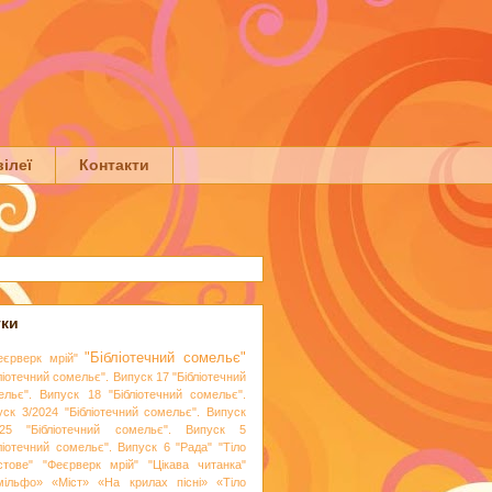
ілеї
Контакти
тки
"Бібліотечний сомельє"
еєрверк мрій"
ліотечний сомельє". Випуск 17
"Бібліотечний
ельє". Випуск 18
"Бібліотечний сомельє".
уск 3/2024
"Бібліотечний сомельє". Випуск
25
"Бібліотечний сомельє". Випуск 5
бліотечний сомельє". Випуск 6
"Рада"
"Тіло
стове"
"Феєрверк мрій"
"Цікава читанка"
мільфо»
«Міст»
«На крилах пісні»
«Тіло