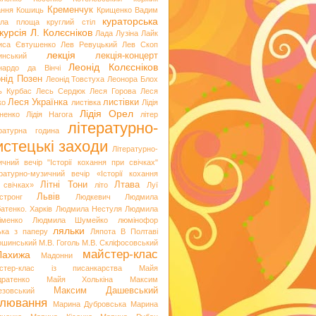
Кременчук
ання
Кошиць
Крищенко Вадим
кураторська
гла площа
круглий стіл
курсія
Л. Колєсніков
Лада Лузіна
Лайк
иса Євтушенко
Лев Ревуцький
Лев Скоп
лекція
лекція-концерт
инський
Леонід Колєсніков
нардо да Вінчі
нід Позен
Леонід Товстуха
Леонора Блох
ь Курбас
Лесь Сердюк
Леся Горова
Леся
Леся Українка
листівки
ко
листівка
Лідія
Лідія Орел
хненко
Лідія Нагога
літер
літературно-
ературна година
стецькі заходи
Літературно-
ичний вечір "Історії кохання при свічках"
ературно-музичний вечір «Історії кохання
Літні Тони
Лтава
 свічках»
літо
Луї
Львів
стронг
Людкевич
Людмила
атенко. Харків
Людмила Нестуля
Людмила
іменко
Людмила Шумейко
люмінофор
ляльки
ька з паперу
Ляпота В Полтаві
ошинський
М.В. Гоголь
М.В. Скліфосовський
майстер-клас
Лахижа
Мадонни
стер-клас із писанкарства
Майя
дратенко
Майя Холькіна
Максим
Максим Дашевський
езовський
лювання
Марина Дубровська
Марина