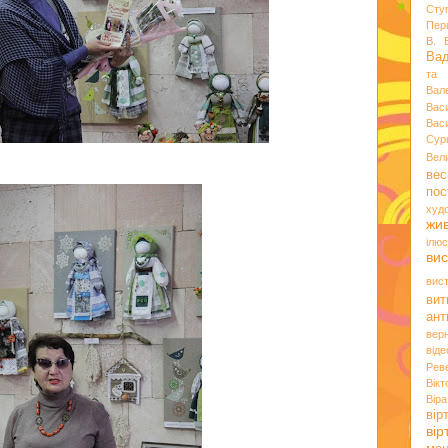
Сту
Пер
В. 
Ва
та 
Вал
Вас
Вас
Сур
Вел
вес
пос
худ
жи
ілюс
вис
вис
вит
ант
вер
віде
Рев
Вік
Вір
вір
ві