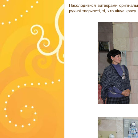
Насолодитися витворами оригінально
ручної творчості, ті, хто цінує красу