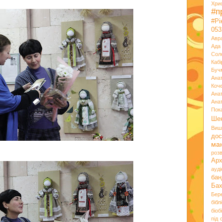
Хри
#п
#Р
053
Авр
Ада
Сол
Кабі
Буч
Ана
Коч
Ана
Ана
Пок
Ше
Виш
дос
ма
розв
Ар
ауд
бан
Ба
Бер
бібл
біоб
під