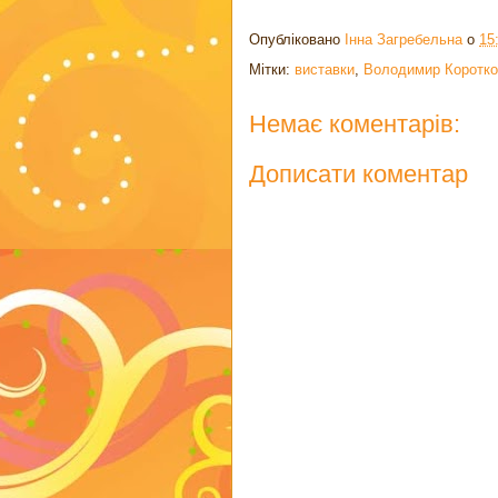
Опубліковано
Інна Загребельна
о
15
Мітки:
виставки
,
Володимир Коротко
Немає коментарів:
Дописати коментар