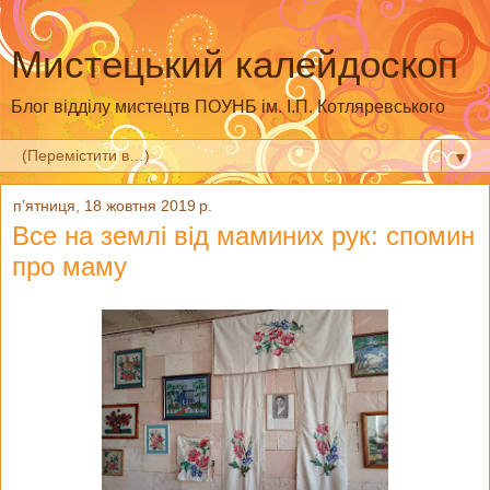
Мистецький калейдоскоп
Блог відділу мистецтв ПОУНБ ім. І.П. Котляревського
▼
пʼятниця, 18 жовтня 2019 р.
Все на землі від маминих рук: спомин
про маму