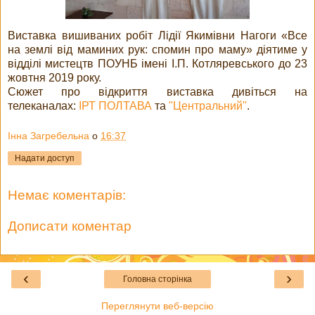
Виставка вишиваних робіт Лідії Якимівни Нагоги «Все
на землі від маминих рук: спомин про маму» діятиме у
відділі мистецтв ПОУНБ імені І.П. Котляревського до 23
жовтня 2019 року.
Сюжет про відкриття виставка дивіться на
телеканалах:
ІРТ ПОЛТАВА
та
"Центральний"
.
Інна Загребельна
о
16:37
Надати доступ
Немає коментарів:
Дописати коментар
‹
›
Головна сторінка
Переглянути веб-версію