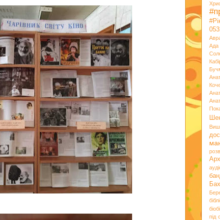
Хри
#п
#Р
053
Авр
Ада
Сол
Кабі
Буч
Ана
Коч
Ана
Ана
Пок
Ше
Виш
дос
ма
розв
Ар
ауд
бан
Ба
Бер
бібл
біоб
під