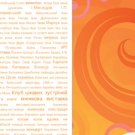
живопис
опейський Союз
Жорж Бізе
зима
І.Мясоєдов
І.П.
я Цуканова
ляревський
Іван Айвазовський
Іван
цунь
Іван Гончар
Іван Дряпаченко
Іван
Іван Марчук
пенко-Карий
Іван Малич
Іван
олайчук
Іван Труш
Іван Туник
Іван Чех
Ігор
иш
Ігор Шамо
іграшки
Із сузір’я імен світової
імпреза
ви
ікона
ікони
Ілля Рєпін
Імре
ьман
Інна Дідик (Снарська)
Інна Снарська
ІРТ
и Пузирьова
Ірина Глазунова
лтава
Йоганн Штраус
Йоганнес Брамс
К.В.
диш
Казимир Малевич
Каліфорнія
Карабиць
Карпати
икатура
Карл Орф
Карло Ґоцці
тина
Катерина Білокур
Катерина
ріжна
Катерина Цимбалюк
кафедра дизайну
тка Цісик
кераміка
Київська рисувальна
ла
Київський аванґард 1960-х. Школа
кіно
иса Лятошинського
килими
Кирейко
кл
Клуб цікавих зустрічей
д Моне
книжкова виставка
га
книги
жкова виставка-визнання
Книжкова
книжкова ілюстрація
авка-інсталяція
жковий Арсенал
Коворкінг для мам
козацтво
колаж
коли вдома не
ловський
иться
комірці
конкурс
конкурс новорічних
концерт
нок
конференція
Корженко Юлія
оленко
Косенко
Котелевський коржик