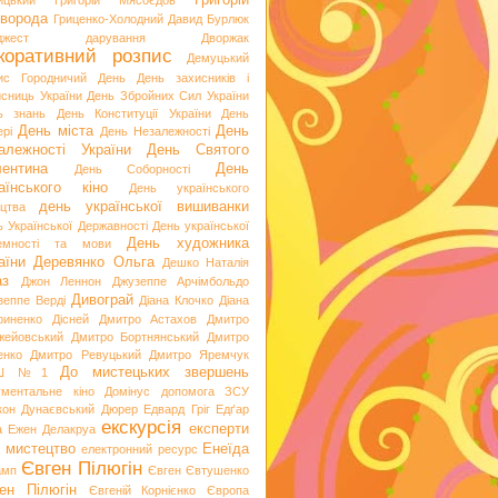
Григорій
ицький
Григорій Мясоєдов
ворода
Гриценко-Холодний
Давид Бурлюк
джест
дарування
Дворжак
коративний розпис
Демуцький
ис Городничий
День
День захисників і
исниць України
День Збройних Сил України
ь знань
День Конституції України
День
День міста
День
рі
День Незалежності
алежності України
День Святого
ентина
День
День Соборності
аїнського кіно
День українського
день української вишиванки
ацтва
ь Української Державності
День української
День художника
емності та мови
аїни
Деревянко Ольга
Дешко Наталія
аз
Джон Леннон
Джузеппе Арчімбольдо
Дивограй
зеппе Верді
Діана Клочко
Діана
риненко
Дісней
Дмитро Астахов
Дмитро
жейовський
Дмитро Бортнянський
Дмитро
енко
Дмитро Ревуцький
Дмитро Яремчук
До мистецьких звершень
Ш №1
ументальне кіно
Домінус
допомога ЗСУ
кон
Дунаєвський
Дюрер
Едвард Гріг
Едґар
екскурсія
експерти
а
Ежен Делакруа
 мистецтво
Енеїда
електронний ресурс
Євген Пілюгін
амп
Євген Євтушенко
ен Пілюгін
Євгеній Корнієнко
Європа