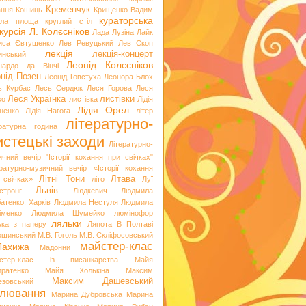
Кременчук
ання
Кошиць
Крищенко Вадим
кураторська
гла площа
круглий стіл
курсія
Л. Колєсніков
Лада Лузіна
Лайк
иса Євтушенко
Лев Ревуцький
Лев Скоп
лекція
лекція-концерт
инський
Леонід Колєсніков
нардо да Вінчі
нід Позен
Леонід Товстуха
Леонора Блох
ь Курбас
Лесь Сердюк
Леся Горова
Леся
Леся Українка
листівки
ко
листівка
Лідія
Лідія Орел
хненко
Лідія Нагога
літер
літературно-
ературна година
стецькі заходи
Літературно-
ичний вечір "Історії кохання при свічках"
ературно-музичний вечір «Історії кохання
Літні Тони
Лтава
 свічках»
літо
Луї
Львів
стронг
Людкевич
Людмила
атенко. Харків
Людмила Нестуля
Людмила
іменко
Людмила Шумейко
люмінофор
ляльки
ька з паперу
Ляпота В Полтаві
ошинський
М.В. Гоголь
М.В. Скліфосовський
майстер-клас
Лахижа
Мадонни
стер-клас із писанкарства
Майя
дратенко
Майя Холькіна
Максим
Максим Дашевський
езовський
лювання
Марина Дубровська
Марина