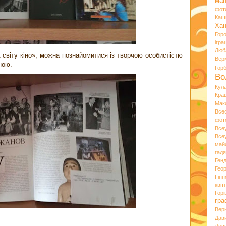
ман
фот
Каш
Хан
Гор
ігра
Люб
світу кіно», можна познайомитися із творчою особистістю
Вер
ною.
Гор
Во
Кул
Кра
Мак
Все
фот
Все
Все
май
гад
Ген
Гео
Гіпп
квіт
Горі
гра
Вер
Дав