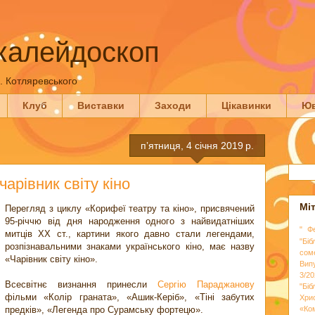
калейдоскоп
П. Котляревського
Клуб
Виставки
Заходи
Цікавинки
Юв
пʼятниця, 4 січня 2019 р.
арівник світу кіно
Мі
Перегляд з циклу «Корифеї театру та кіно», присвячений
95-річчю від дня народження одного з найвидатніших
" Ф
митців ХХ ст., картини якого давно стали легендами,
"Біб
розпізнавальними знаками українського кіно, має назву
сом
«Чарівник світу кіно».
Вип
3/20
Всесвітнє визнання принесли
Сергію Параджанову
"Бі
фільми «Колір граната», «Ашик-Керіб», «Тіні забутих
Хри
предків», «Легенда про Сурамську фортецю».
«Ко