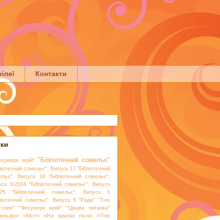
ілеї
Контакти
тки
"Бібліотечний сомельє"
еєрверк мрій"
ліотечний сомельє". Випуск 17
"Бібліотечний
ельє". Випуск 18
"Бібліотечний сомельє".
уск 3/2024
"Бібліотечний сомельє". Випуск
25
"Бібліотечний сомельє". Випуск 5
бліотечний сомельє". Випуск 6
"Рада"
"Тіло
стове"
"Феєрверк мрій"
"Цікава читанка"
мільфо»
«Міст»
«На крилах пісні»
«Тіло