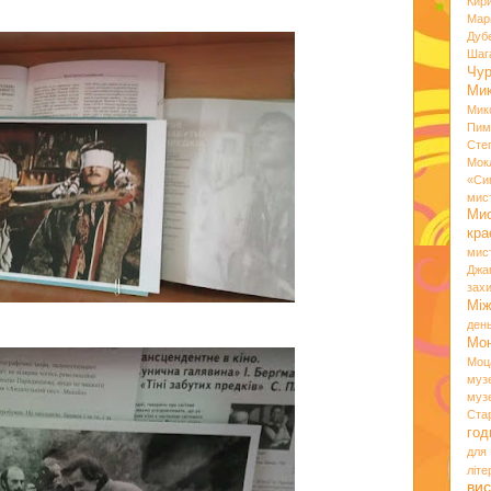
Кир
Мар
Дуб
Шаг
Чу
Мик
Мик
Пим
Сте
Мок
«Си
мис
Ми
кр
мис
Джа
зах
Мі
ден
Мо
Моц
муз
муз
Ста
год
для
літ
вис