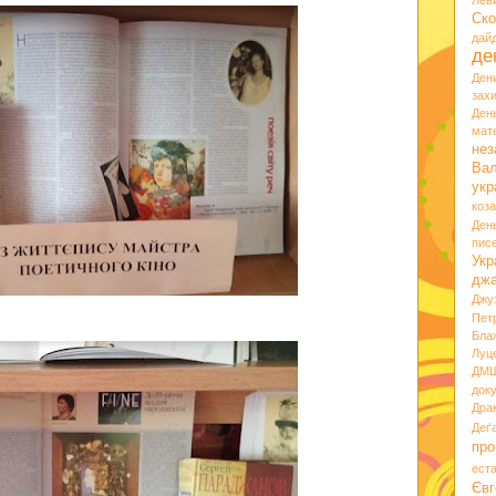
Лев
Ско
дай
де
Ден
зах
Ден
мате
нез
Вал
укр
коз
Ден
пис
Укр
дж
Джу
Пет
Бла
Луц
ДМ
док
Дра
Деґ
про
ест
Євг