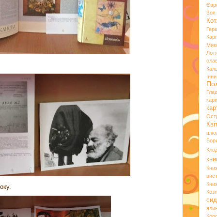
Євр
Зо
Кот
Гер
Кар
Мик
Лот
сла
Кал
Інн
По
Гла
кар
кар
Ост
Кві
шко
Бор
Кло
кни
Кни
вист
Кни
оку.
Коз
сид
яли
Кор