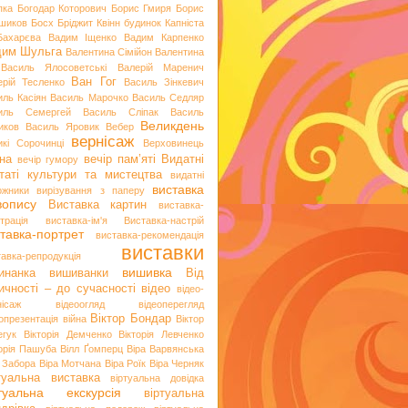
пка
Богодар Которович
Борис Гмиря
Борис
шиков
Босх
Бріджит Квінн
будинок Капніста
Бахарєва
Вадим Іщенко
Вадим Карпенко
дим Шульга
Валентина Сімійон
Валентина
Василь Ялосоветські
Валерій Маренич
Ван Гог
ерій Тесленко
Василь Зінкевич
иль Касіян
Василь Марочко
Василь Седляр
иль Семергей
Василь Сліпак
Василь
Великдень
иков
Василь Яровик
Вебер
вернісаж
икі Сорочинці
Верховинець
на
вечір пам’яті
Видатні
вечір гумору
таті культури та мистецтва
видатні
виставка
ожники
вирізування з паперу
вопису
Виставка картин
виставка-
трація
виставка-ім'я
Виставка-настрій
тавка-портрет
виставка-рекомендація
виставки
тавка-репродукція
вишивка
инанка
вишиванки
Від
ичності – до сучасності
відео
відео-
нісаж
відеоогляд
відеоперегляд
Віктор Бондар
опрезентація
війна
Віктор
егук
Вікторія Демченко
Вікторія Левченко
торія Пашуба
Вілл Ґомперц
Віра Варвянська
а Забора
Віра Мотчана
Віра Роїк
Віра Черняк
туальна виставка
віртуальна довідка
ртуальна екскурсія
віртуальна