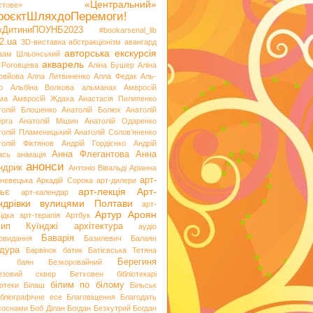
«Центральний»
стове»
роєктШляхдоПеремоги!
ікДитиниПОУНБ2023
#bookarsenal_lib
2.ua
3D-виставка
абстракціонізм
авангард
авторська екскурсія
аам Шльонський
акварель
 Роговцева
Аліна Бушер
Аліна
овйова
Алла Литвиненко
Алла Федак
Аль-
р
Альбіна Волкова
альманах
Амвросій
ма
Амвросій Ждаха
Анастасія Пилипенко
толій Блошенко
Анатолій Болюх
Анатолій
ерга
Анатолій Мішин
Анатолій Одаренко
толій Пламеницький
Анатолій Солов’яненко
толій Фіктянов
Андрій Гордієнко
Андрій
Анна Флегантова
Анна
ась
анімація
анонси
ндрик
Антоніо Вівальді
Аріанна
арт-
невецька
Аркадій Сорока
арт-дилери
арт-лекція
Арт-
ьє
арт-календар
ндрівки вулицями Полтави
арт-
Артур Ароян
ідка
арт-терапія
Артбук
хип Куїнджі
архітектура
аудіо
Баварія
іовидання
Базилевич
Балаян
дура
Барвінок
батик
Батієвська Тетяна
х
Берегиня
баян
Безкоровайний
езовий сквер
Бетховен
бібліотекарі
білим по білому
іотеки
Білаш
Більськ
ібліографічне есе
Благовіщення
Благодать
 соснами
Боб Ділан
Богдан Безхутрий
Богдан