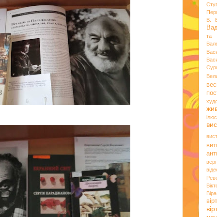
Сту
Пер
В. 
Ва
та 
Вал
Вас
Вас
Сур
Вел
вес
пос
худ
жи
ілюс
вис
вис
вит
ант
вер
віде
Рев
Вік
Вір
вір
ві