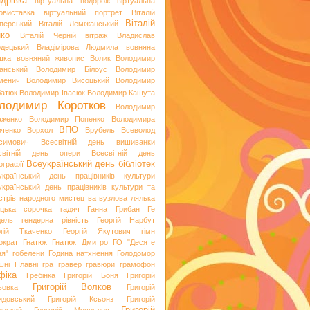
дрівка
віртуальна подорож
віртуальна
овиставка
віртуальний портрет
Віталій
Віталій
перський
Віталій Леміжанський
ко
Віталій Черній
вітраж
Владислав
одецький
Владімірова Людмила
вовняна
шка
вовняний живопис
Волик
Володимир
анський
Володимир Білоус
Володимир
менич
Володимир Висоцький
Володимир
батюк
Володимир Івасюк
Володимир Кашута
лодимир Коротков
Володимир
аженко
Володимир Попенко
Володимира
ВПО
вченко
Ворхол
Врубель
Всеволод
симович
Всесвітній день вишиванки
світній день опери
Всесвітній день
Всеукраїнський день бібліотек
ографії
український день працівників культури
український день працівників культури та
стрів народного мистецтва
вузлова лялька
яцька сорочка
гадяч
Ганна Грибан
Ге
дель
гендерна рівність
Георгій Нарбут
ргій Ткаченко
Георгій Якутович
гімн
ократ
Гнатюк
Гнатюк Дмитро
ГО "Десяте
ня"
гобелени
Година натхнення
Голодомор
шні Плавні
гра
гравер
гравюри
грамофон
фіка
Гребінка
Григорій Боня
Григорій
Григорій Волков
ьовка
Григорій
идовський
Григорій Ксьонз
Григорій