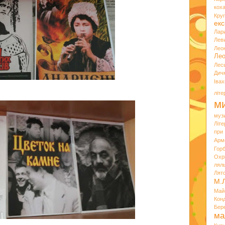
кох
Кру
екс
Лар
Лев
Лео
Лео
Лес
Дич
Іва
літ
ми
муз
Літ
при
Арм
Горб
Охр
лял
Лят
М.
Май
Кон
Бер
ма