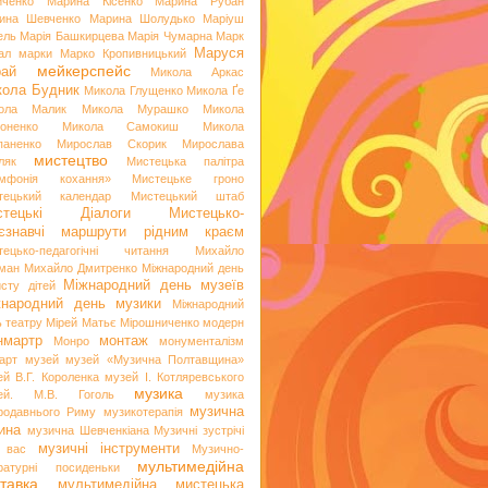
иченко
Марина Кісенко
Марина Рубан
ина Шевченко
Марина Шолудько
Маріуш
ель
Марія Башкирцева
Марія Чумарна
Марк
Маруся
ал
марки
Марко Кропивницький
мейкерспейс
рай
Микола Аркас
ола Будник
Микола Глущенко
Микола Ґе
ола Малик
Микола Мурашко
Микола
оненко
Микола Самокиш
Микола
паненко
Мирослав Скорик
Мирослава
мистецтво
ляк
Мистецька палітра
мфонія кохання»
Мистецьке гроно
тецький календар
Мистецький штаб
стецькі Діалоги
Мистецько-
аєзнавчі маршрути рідним краєм
тецько-педагогічні читання
Михайло
ман
Михайло Дмитренко
Міжнародний день
Міжнародний день музеїв
исту дітей
жнародний день музики
Міжнародний
ь театру
Мірей Матьє
Мірошниченко
модерн
нмартр
монтаж
Монро
монументалізм
арт
музей
музей «Музична Полтавщина»
ей В.Г. Короленка
музей І. Котляревського
музика
ей. М.В. Гоголь
музика
музична
родавнього Риму
музикотерапія
ина
музична Шевченкіана
Музичні зустрічі
музичні інструменти
 вас
Музично-
мультимедійна
ературні посиденьки
тавка
мультимедійна мистецька