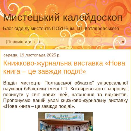
Мистецький калейдоскоп
Блог відділу мистецтв ПОУНБ ім. І.П. Котляревського
▼
середа, 19 листопада 2025 р.
Книжково-журнальна виставка «Нова
книга – це завжди подія!»
Відділ мистецтв Полтавської обласної універсальної
наукової бібліотеки імені І.П. Котляревського запрошує
поринути у світ нових ідей, натхнення та відкриттів.
Пропонуємо вашій увазі книжково-журнальну виставку
«Нова книга – це завжди подія!».