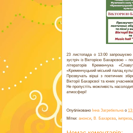
23 листопада о 13:00 запрошуємо 
зустріч із Вікторією Бахарєвою – п
літераторів Кременчука «Сла
«Кременчуцький міський палац куль
Прозвучать вірші з поетичних збіро
Вікторії Бахарєвої та юних учасникі
Не пропустіть можливість насолодит
атмосфері!
Опубліковано
Інна Загребельна
о
13
Мітки:
анонси
,
В. Бахарєва
,
імпреза
Немає коментарів: