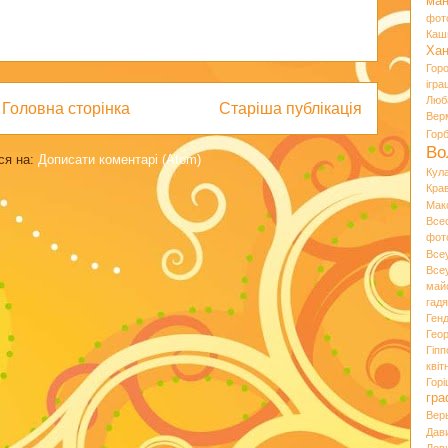
ман
фот
Каш
Хан
Гор
ігра
Люб
Головна сторінка
Старіша публікація
Вер
Гор
Во
ся на:
Дописати коментарі (Atom)
Кул
Кра
Мак
Все
фот
Все
Все
май
гад
Ген
Гео
Гіпп
квіт
Горі
гра
Вер
Дав