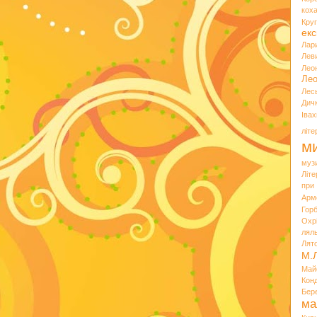
кох
Кру
екс
Лар
Лев
Лео
Лео
Лес
Дич
Іва
літ
ми
муз
Літ
при
Арм
Горб
Охр
лял
Лят
М.
Май
Кон
Бер
ма