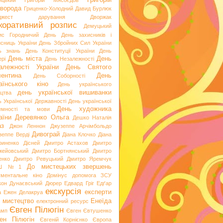
Григорій
ицький
Григорій Мясоєдов
ворода
Гриценко-Холодний
Давид Бурлюк
джест
дарування
Дворжак
коративний розпис
Демуцький
ис Городничий
День
День захисників і
исниць України
День Збройних Сил України
ь знань
День Конституції України
День
День міста
День
рі
День Незалежності
алежності України
День Святого
ентина
День
День Соборності
аїнського кіно
День українського
день української вишиванки
ацтва
ь Української Державності
День української
День художника
емності та мови
аїни
Деревянко Ольга
Дешко Наталія
аз
Джон Леннон
Джузеппе Арчімбольдо
Дивограй
зеппе Верді
Діана Клочко
Діана
риненко
Дісней
Дмитро Астахов
Дмитро
жейовський
Дмитро Бортнянський
Дмитро
енко
Дмитро Ревуцький
Дмитро Яремчук
До мистецьких звершень
Ш №1
ументальне кіно
Домінус
допомога ЗСУ
кон
Дунаєвський
Дюрер
Едвард Гріг
Едґар
екскурсія
експерти
а
Ежен Делакруа
 мистецтво
Енеїда
електронний ресурс
Євген Пілюгін
амп
Євген Євтушенко
ен Пілюгін
Євгеній Корнієнко
Європа