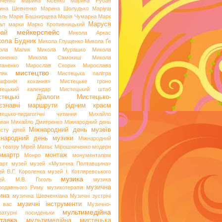
иченко
Марина Кісенко
Марина Рубан
ина Шевченко
Марина Шолудько
Маріуш
ель
Марія Башкирцева
Марія Чумарна
Марк
Маруся
ал
марки
Марко Кропивницький
мейкерспейс
рай
Микола Аркас
ола Будник
Микола Глущенко
Микола Ґе
ола Малик
Микола Мурашко
Микола
оненко
Микола Самокиш
Микола
паненко
Мирослав Скорик
Мирослава
мистецтво
ляк
Мистецька палітра
мфонія кохання»
Мистецьке гроно
тецький календар
Мистецький штаб
стецькі Діалоги
Мистецько-
аєзнавчі маршрути рідним краєм
тецько-педагогічні читання
Михайло
ман
Михайло Дмитренко
Міжнародний день
Міжнародний день музеїв
исту дітей
жнародний день музики
Міжнародний
ь театру
Мірей Матьє
Мірошниченко
модерн
нмартр
монтаж
Монро
монументалізм
арт
музей
музей «Музична Полтавщина»
ей В.Г. Короленка
музей І. Котляревського
музика
ей. М.В. Гоголь
музика
музична
родавнього Риму
музикотерапія
ина
музична Шевченкіана
Музичні зустрічі
музичні інструменти
 вас
Музично-
мультимедійна
ературні посиденьки
тавка
мультимедійна мистецька