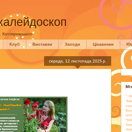
калейдоскоп
П. Котляревського
Клуб
Виставки
Заходи
Цікавинки
Юв
середа, 12 листопада 2025 р.
Мі
" Ф
"Біб
сом
Вип
3/20
"Бі
Хри
«Ко