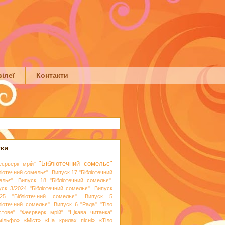
ілеї
Контакти
тки
"Бібліотечний сомельє"
еєрверк мрій"
ліотечний сомельє". Випуск 17
"Бібліотечний
ельє". Випуск 18
"Бібліотечний сомельє".
уск 3/2024
"Бібліотечний сомельє". Випуск
25
"Бібліотечний сомельє". Випуск 5
бліотечний сомельє". Випуск 6
"Рада"
"Тіло
стове"
"Феєрверк мрій"
"Цікава читанка"
мільфо»
«Міст»
«На крилах пісні»
«Тіло