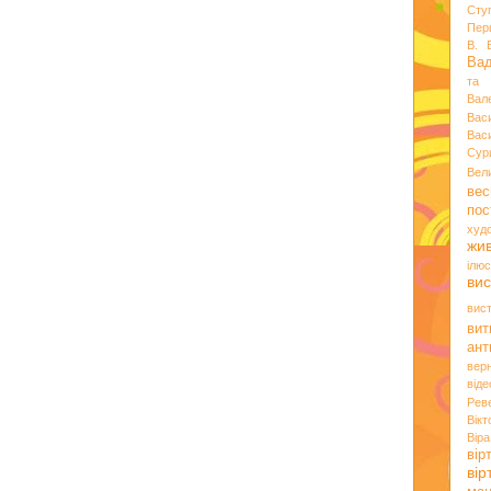
Сту
Пер
В. 
Ва
та 
Вал
Вас
Вас
Сур
Вел
вес
пос
худ
жи
ілюс
вис
вис
вит
ант
вер
віде
Рев
Вік
Вір
вір
ві