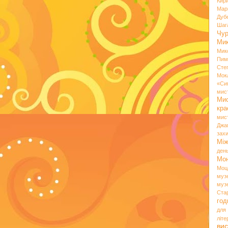
Кир
Мар
Дуб
Шаг
Чу
Мик
Мик
Пим
Сте
Мок
«Си
мис
Ми
кр
мис
Джа
зах
Мі
ден
Мо
Моц
муз
муз
Ста
год
для
літ
вис