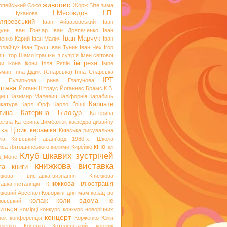
живопис
опейський Союз
Жорж Бізе
зима
І.Мясоєдов
І.П.
я Цуканова
ляревський
Іван Айвазовський
Іван
цунь
Іван Гончар
Іван Дряпаченко
Іван
Іван Марчук
пенко-Карий
Іван Малич
Іван
олайчук
Іван Труш
Іван Туник
Іван Чех
Ігор
иш
Ігор Шамо
іграшки
Із сузір’я імен світової
імпреза
ви
ікона
ікони
Ілля Рєпін
Імре
ьман
Інна Дідик (Снарська)
Інна Снарська
ІРТ
и Пузирьова
Ірина Глазунова
лтава
Йоганн Штраус
Йоганнес Брамс
К.В.
диш
Казимир Малевич
Каліфорнія
Карабиць
Карпати
икатура
Карл Орф
Карло Ґоцці
тина
Катерина Білокур
Катерина
ріжна
Катерина Цимбалюк
кафедра дизайну
тка Цісик
кераміка
Київська рисувальна
ла
Київський аванґард 1960-х. Школа
кіно
иса Лятошинського
килими
Кирейко
кл
Клуб цікавих зустрічей
д Моне
книжкова виставка
га
книги
жкова виставка-визнання
Книжкова
книжкова ілюстрація
авка-інсталяція
жковий Арсенал
Коворкінг для мам
козацтво
колаж
коли вдома не
ловський
иться
комірці
конкурс
конкурс новорічних
концерт
нок
конференція
Корженко Юлія
оленко
Косенко
Котелевський коржик