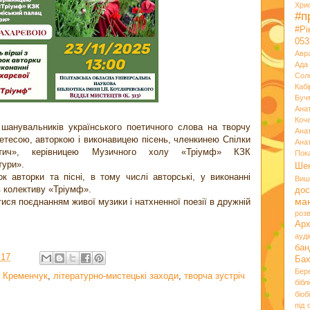
Хри
#п
#Р
053
Авр
Ада
Сол
Кабі
Буч
Ана
Коч
шанувальників українського поетичного слова на творчу
Ана
оетесою, авторкою і виконавицею пісень, членкинею Спілки
Ана
вутич», керівницею Музичного холу «Тріумф» КЗК
Пок
тури».
Ше
к авторки та пісні, в тому числі авторські, у виконанні
Виш
в колективу «Тріумф».
дос
ма
ися поєднанням живої музики і натхненної поезії в дружній
розв
Ар
ауд
бан
:17
Ба
Бер
,
Кременчук
,
літературно-мистецькі заходи
,
творча зустріч
бібл
біоб
під