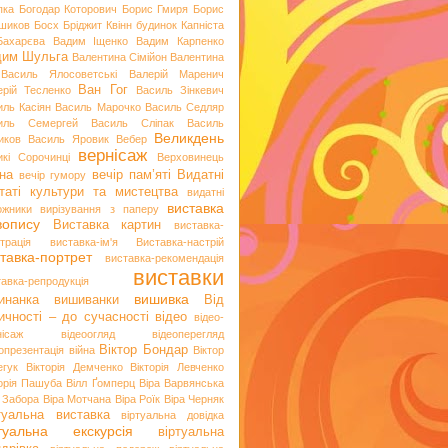
пка
Богодар Которович
Борис Гмиря
Борис
шиков
Босх
Бріджит Квінн
будинок Капніста
Бахарєва
Вадим Іщенко
Вадим Карпенко
дим Шульга
Валентина Сімійон
Валентина
Василь Ялосоветські
Валерій Маренич
Ван Гог
ерій Тесленко
Василь Зінкевич
иль Касіян
Василь Марочко
Василь Седляр
иль Семергей
Василь Сліпак
Василь
Великдень
иков
Василь Яровик
Вебер
вернісаж
икі Сорочинці
Верховинець
на
вечір пам’яті
Видатні
вечір гумору
таті культури та мистецтва
видатні
виставка
ожники
вирізування з паперу
вопису
Виставка картин
виставка-
трація
виставка-ім'я
Виставка-настрій
тавка-портрет
виставка-рекомендація
виставки
тавка-репродукція
вишивка
инанка
вишиванки
Від
ичності – до сучасності
відео
відео-
нісаж
відеоогляд
відеоперегляд
Віктор Бондар
опрезентація
війна
Віктор
егук
Вікторія Демченко
Вікторія Левченко
торія Пашуба
Вілл Ґомперц
Віра Варвянська
а Забора
Віра Мотчана
Віра Роїк
Віра Черняк
туальна виставка
віртуальна довідка
ртуальна екскурсія
віртуальна