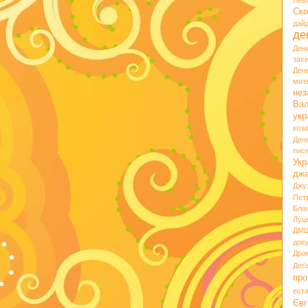
Лев
Ско
дай
де
Ден
зах
Ден
мате
нез
Вал
укр
коз
Ден
пис
Укр
дж
Джу
Пет
Бла
Луц
ДМ
док
Дра
Деґ
про
ест
Євг