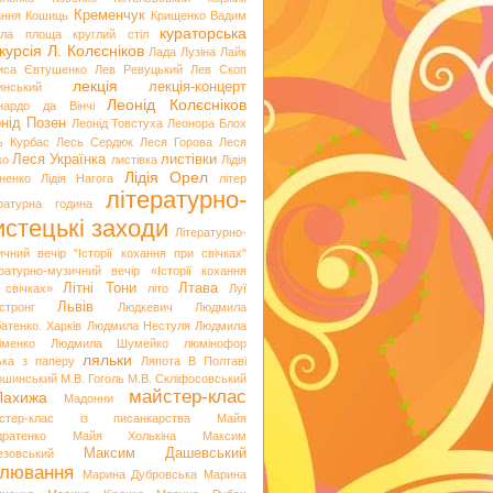
Кременчук
ання
Кошиць
Крищенко Вадим
кураторська
гла площа
круглий стіл
курсія
Л. Колєсніков
Лада Лузіна
Лайк
иса Євтушенко
Лев Ревуцький
Лев Скоп
лекція
лекція-концерт
инський
Леонід Колєсніков
нардо да Вінчі
нід Позен
Леонід Товстуха
Леонора Блох
ь Курбас
Лесь Сердюк
Леся Горова
Леся
Леся Українка
листівки
ко
листівка
Лідія
Лідія Орел
хненко
Лідія Нагога
літер
літературно-
ературна година
стецькі заходи
Літературно-
ичний вечір "Історії кохання при свічках"
ературно-музичний вечір «Історії кохання
Літні Тони
Лтава
 свічках»
літо
Луї
Львів
стронг
Людкевич
Людмила
атенко. Харків
Людмила Нестуля
Людмила
іменко
Людмила Шумейко
люмінофор
ляльки
ька з паперу
Ляпота В Полтаві
ошинський
М.В. Гоголь
М.В. Скліфосовський
майстер-клас
Лахижа
Мадонни
стер-клас із писанкарства
Майя
дратенко
Майя Холькіна
Максим
Максим Дашевський
езовський
лювання
Марина Дубровська
Марина