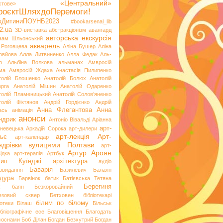
«Центральний»
стове»
роєктШляхдоПеремоги!
ікДитиниПОУНБ2023
#bookarsenal_lib
2.ua
3D-виставка
абстракціонізм
авангард
авторська екскурсія
аам Шльонський
акварель
 Роговцева
Аліна Бушер
Аліна
овйова
Алла Литвиненко
Алла Федак
Аль-
р
Альбіна Волкова
альманах
Амвросій
ма
Амвросій Ждаха
Анастасія Пилипенко
толій Блошенко
Анатолій Болюх
Анатолій
ерга
Анатолій Мішин
Анатолій Одаренко
толій Пламеницький
Анатолій Солов’яненко
толій Фіктянов
Андрій Гордієнко
Андрій
Анна Флегантова
Анна
ась
анімація
анонси
ндрик
Антоніо Вівальді
Аріанна
арт-
невецька
Аркадій Сорока
арт-дилери
арт-лекція
Арт-
ьє
арт-календар
ндрівки вулицями Полтави
арт-
Артур Ароян
ідка
арт-терапія
Артбук
хип Куїнджі
архітектура
аудіо
Баварія
іовидання
Базилевич
Балаян
дура
Барвінок
батик
Батієвська Тетяна
х
Берегиня
баян
Безкоровайний
езовий сквер
Бетховен
бібліотекарі
білим по білому
іотеки
Білаш
Більськ
ібліографічне есе
Благовіщення
Благодать
 соснами
Боб Ділан
Богдан Безхутрий
Богдан