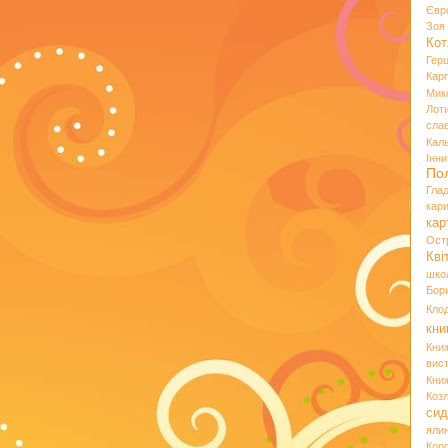
Євр
Зо
Кот
Гер
Кар
Мик
Лот
сла
Кал
Інн
По
Гла
кар
кар
Ост
Кві
шко
Бор
Кло
кни
Кни
вист
Кни
Коз
сид
яли
Кор