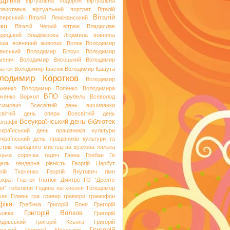
дрівка
віртуальна подорож
віртуальна
овиставка
віртуальний портрет
Віталій
Віталій
перський
Віталій Леміжанський
ко
Віталій Черній
вітраж
Владислав
одецький
Владімірова Людмила
вовняна
шка
вовняний живопис
Волик
Володимир
анський
Володимир Білоус
Володимир
менич
Володимир Висоцький
Володимир
батюк
Володимир Івасюк
Володимир Кашута
лодимир Коротков
Володимир
аженко
Володимир Попенко
Володимира
ВПО
вченко
Ворхол
Врубель
Всеволод
симович
Всесвітній день вишиванки
світній день опери
Всесвітній день
Всеукраїнський день бібліотек
ографії
український день працівників культури
український день працівників культури та
стрів народного мистецтва
вузлова лялька
яцька сорочка
гадяч
Ганна Грибан
Ге
дель
гендерна рівність
Георгій Нарбут
ргій Ткаченко
Георгій Якутович
гімн
ократ
Гнатюк
Гнатюк Дмитро
ГО "Десяте
ня"
гобелени
Година натхнення
Голодомор
шні Плавні
гра
гравер
гравюри
грамофон
фіка
Гребінка
Григорій Боня
Григорій
Григорій Волков
ьовка
Григорій
идовський
Григорій Ксьонз
Григорій