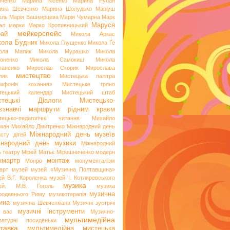
иченко
Марина Кісенко
Марина Рубан
ина Шевченко
Марина Шолудько
Маріуш
ель
Марія Башкирцева
Марія Чумарна
Марк
Маруся
ал
марки
Марко Кропивницький
мейкерспейс
рай
Микола Аркас
ола Будник
Микола Глущенко
Микола Ґе
ола Малик
Микола Мурашко
Микола
оненко
Микола Самокиш
Микола
паненко
Мирослав Скорик
Мирослава
мистецтво
ляк
Мистецька палітра
мфонія кохання»
Мистецьке гроно
тецький календар
Мистецький штаб
стецькі Діалоги
Мистецько-
аєзнавчі маршрути рідним краєм
тецько-педагогічні читання
Михайло
ман
Михайло Дмитренко
Міжнародний день
Міжнародний день музеїв
исту дітей
жнародний день музики
Міжнародний
ь театру
Мірей Матьє
Мірошниченко
модерн
нмартр
монтаж
Монро
монументалізм
арт
музей
музей «Музична Полтавщина»
ей В.Г. Короленка
музей І. Котляревського
музика
ей. М.В. Гоголь
музика
музична
родавнього Риму
музикотерапія
ина
музична Шевченкіана
Музичні зустрічі
музичні інструменти
 вас
Музично-
мультимедійна
ературні посиденьки
тавка
мультимедійна мистецька