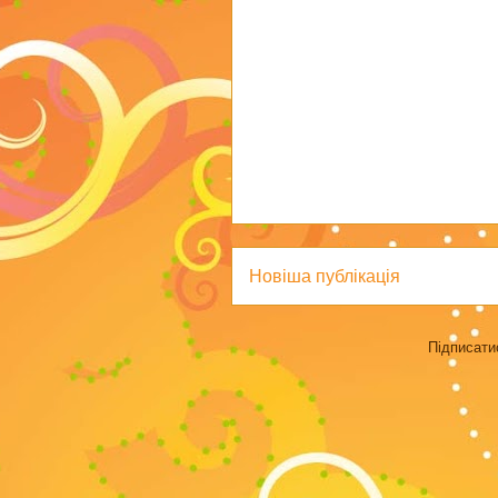
Новіша публікація
Підписати