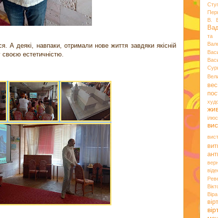
Сту
Пер
В. 
Ва
та 
Вал
ся. А деякі, навпаки, отримали нове життя завдяки якісній
Вас
у своєю естетичністю.
Вас
Сур
Вел
вес
пос
худ
жи
ілюс
вис
вис
вит
ант
вер
віде
Рев
Вік
Вір
вір
ві