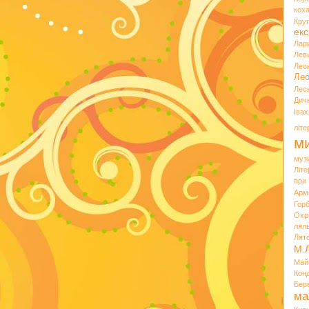
кох
Кру
екс
Лар
Лев
Лео
Лео
Лес
Дич
Іва
літ
ми
муз
Літ
при
Арм
Горб
Охр
лял
Лят
М.
Май
Кон
Бер
ма