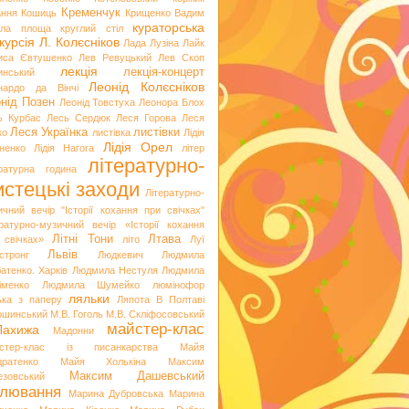
Кременчук
ання
Кошиць
Крищенко Вадим
кураторська
гла площа
круглий стіл
курсія
Л. Колєсніков
Лада Лузіна
Лайк
иса Євтушенко
Лев Ревуцький
Лев Скоп
лекція
лекція-концерт
инський
Леонід Колєсніков
нардо да Вінчі
нід Позен
Леонід Товстуха
Леонора Блох
ь Курбас
Лесь Сердюк
Леся Горова
Леся
Леся Українка
листівки
ко
листівка
Лідія
Лідія Орел
хненко
Лідія Нагога
літер
літературно-
ературна година
стецькі заходи
Літературно-
ичний вечір "Історії кохання при свічках"
ературно-музичний вечір «Історії кохання
Літні Тони
Лтава
 свічках»
літо
Луї
Львів
стронг
Людкевич
Людмила
атенко. Харків
Людмила Нестуля
Людмила
іменко
Людмила Шумейко
люмінофор
ляльки
ька з паперу
Ляпота В Полтаві
ошинський
М.В. Гоголь
М.В. Скліфосовський
майстер-клас
Лахижа
Мадонни
стер-клас із писанкарства
Майя
дратенко
Майя Холькіна
Максим
Максим Дашевський
езовський
лювання
Марина Дубровська
Марина