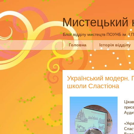
Мистецький 
Блог відділу мистецтв ПОУНБ ім. І.
Головна
Історія відділу
Український модерн. 
школи Сластіона
Цікав
прис
Аудит
«Укр
Сла