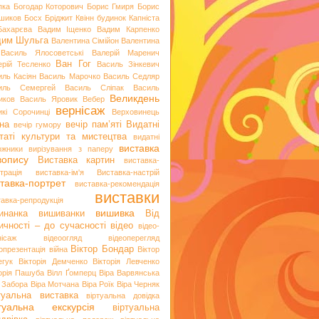
пка
Богодар Которович
Борис Гмиря
Борис
шиков
Босх
Бріджит Квінн
будинок Капніста
Бахарєва
Вадим Іщенко
Вадим Карпенко
дим Шульга
Валентина Сімійон
Валентина
Василь Ялосоветські
Валерій Маренич
Ван Гог
ерій Тесленко
Василь Зінкевич
иль Касіян
Василь Марочко
Василь Седляр
иль Семергей
Василь Сліпак
Василь
Великдень
иков
Василь Яровик
Вебер
вернісаж
икі Сорочинці
Верховинець
на
вечір пам’яті
Видатні
вечір гумору
таті культури та мистецтва
видатні
виставка
ожники
вирізування з паперу
вопису
Виставка картин
виставка-
трація
виставка-ім'я
Виставка-настрій
тавка-портрет
виставка-рекомендація
виставки
тавка-репродукція
вишивка
инанка
вишиванки
Від
ичності – до сучасності
відео
відео-
нісаж
відеоогляд
відеоперегляд
Віктор Бондар
опрезентація
війна
Віктор
егук
Вікторія Демченко
Вікторія Левченко
торія Пашуба
Вілл Ґомперц
Віра Варвянська
а Забора
Віра Мотчана
Віра Роїк
Віра Черняк
туальна виставка
віртуальна довідка
ртуальна екскурсія
віртуальна