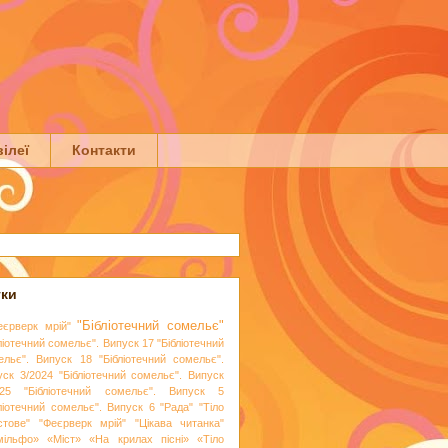
ілеї
Контакти
тки
"Бібліотечний сомельє"
еєрверк мрій"
ліотечний сомельє". Випуск 17
"Бібліотечний
ельє". Випуск 18
"Бібліотечний сомельє".
уск 3/2024
"Бібліотечний сомельє". Випуск
25
"Бібліотечний сомельє". Випуск 5
бліотечний сомельє". Випуск 6
"Рада"
"Тіло
стове"
"Феєрверк мрій"
"Цікава читанка"
мільфо»
«Міст»
«На крилах пісні»
«Тіло