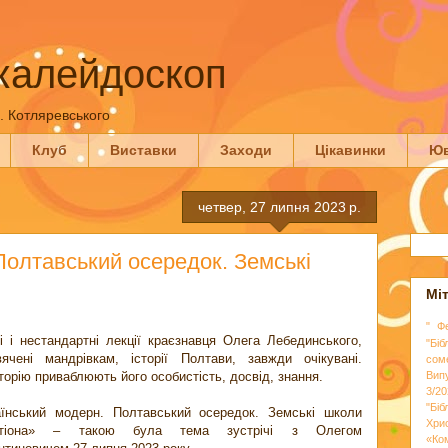
калейдоскоп
П. Котляревського
Клуб
Виставки
Заходи
Цікавинки
Юв
четвер, 27 липня 2023 р.
Полтавський осередок. Земські
Мі
" Ф
і і нестандартні лекції краєзнавця Олега Лебединського,
"Біб
вячені мандрівкам, історії Полтави, завжди очікувані.
сом
орію приваблюють його особистість, досвід, знання.
Вип
3/20
"Бі
аїнський модерн. Полтавський осередок. Земські школи
Хри
стіона» – такою була тема зустрічі з Олегом
«Ко