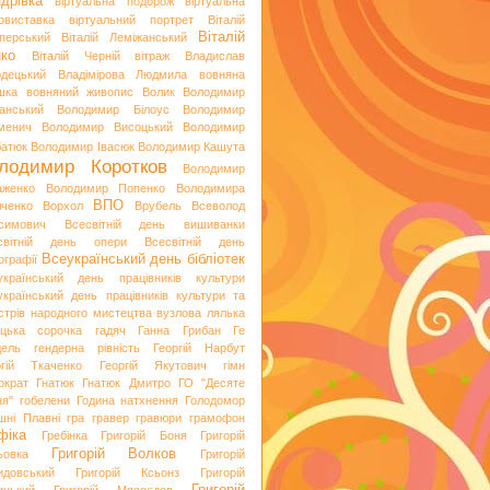
дрівка
віртуальна подорож
віртуальна
овиставка
віртуальний портрет
Віталій
Віталій
перський
Віталій Леміжанський
ко
Віталій Черній
вітраж
Владислав
одецький
Владімірова Людмила
вовняна
шка
вовняний живопис
Волик
Володимир
анський
Володимир Білоус
Володимир
менич
Володимир Висоцький
Володимир
батюк
Володимир Івасюк
Володимир Кашута
лодимир Коротков
Володимир
аженко
Володимир Попенко
Володимира
ВПО
вченко
Ворхол
Врубель
Всеволод
симович
Всесвітній день вишиванки
світній день опери
Всесвітній день
Всеукраїнський день бібліотек
ографії
український день працівників культури
український день працівників культури та
стрів народного мистецтва
вузлова лялька
яцька сорочка
гадяч
Ганна Грибан
Ге
дель
гендерна рівність
Георгій Нарбут
ргій Ткаченко
Георгій Якутович
гімн
ократ
Гнатюк
Гнатюк Дмитро
ГО "Десяте
ня"
гобелени
Година натхнення
Голодомор
шні Плавні
гра
гравер
гравюри
грамофон
фіка
Гребінка
Григорій Боня
Григорій
Григорій Волков
ьовка
Григорій
идовський
Григорій Ксьонз
Григорій