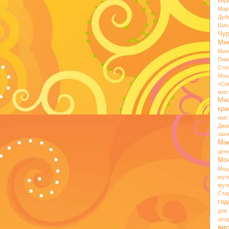
Кир
Мар
Дуб
Шаг
Чу
Мик
Мик
Пим
Сте
Мок
«Си
мис
Ми
кр
мис
Джа
зах
Мі
ден
Мо
Моц
муз
муз
Ста
год
для
літ
вис