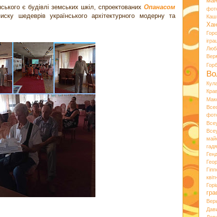
ман
ського є будівлі земських шкіл, спроектованих
Опанасом
фот
иску шедеврів українського архітектурного модерну та
Каш
Хан
Гор
ігра
Люб
Вер
Гор
Во
Кул
Кра
Мак
Все
фот
Все
Все
май
гад
Ген
Гео
Гіпп
квіт
Горі
гра
Вер
Дав