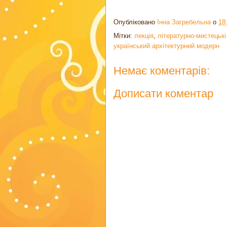
Опубліковано
Інна Загребельна
о
18
Мітки:
лекція
,
літературно-мистецькі
український архітектурний модерн
Немає коментарів:
Дописати коментар