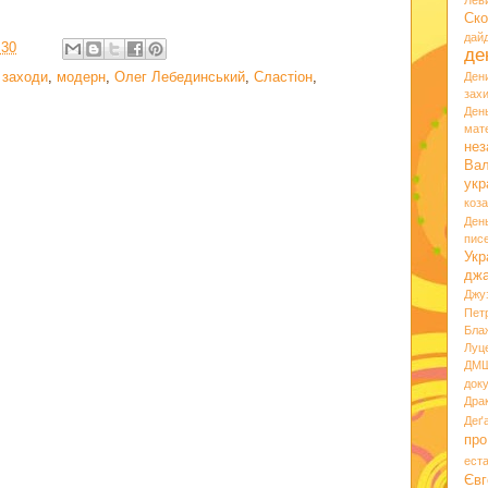
Лев
Ско
дай
:30
де
 заходи
,
модерн
,
Олег Лебединський
,
Сластіон
,
Ден
зах
Ден
мате
нез
Вал
укр
коз
Ден
пис
Укр
дж
Джу
Пет
Бла
Луц
ДМ
док
Дра
Деґ
про
ест
Євг