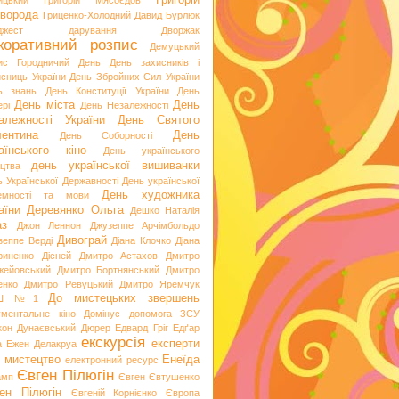
Григорій
ицький
Григорій Мясоєдов
ворода
Гриценко-Холодний
Давид Бурлюк
джест
дарування
Дворжак
коративний розпис
Демуцький
ис Городничий
День
День захисників і
исниць України
День Збройних Сил України
ь знань
День Конституції України
День
День міста
День
рі
День Незалежності
алежності України
День Святого
ентина
День
День Соборності
аїнського кіно
День українського
день української вишиванки
ацтва
ь Української Державності
День української
День художника
емності та мови
аїни
Деревянко Ольга
Дешко Наталія
аз
Джон Леннон
Джузеппе Арчімбольдо
Дивограй
зеппе Верді
Діана Клочко
Діана
риненко
Дісней
Дмитро Астахов
Дмитро
жейовський
Дмитро Бортнянський
Дмитро
енко
Дмитро Ревуцький
Дмитро Яремчук
До мистецьких звершень
Ш №1
ументальне кіно
Домінус
допомога ЗСУ
кон
Дунаєвський
Дюрер
Едвард Гріг
Едґар
екскурсія
експерти
а
Ежен Делакруа
 мистецтво
Енеїда
електронний ресурс
Євген Пілюгін
амп
Євген Євтушенко
ен Пілюгін
Євгеній Корнієнко
Європа