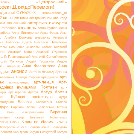
«Центральний»
стове»
роєктШляхдоПеремоги!
ікДитиниПОУНБ2023
#bookarsenal_lib
2.ua
3D-виставка
абстракціонізм
авангард
авторська екскурсія
аам Шльонський
акварель
 Роговцева
Аліна Бушер
Аліна
овйова
Алла Литвиненко
Алла Федак
Аль-
р
Альбіна Волкова
альманах
Амвросій
ма
Амвросій Ждаха
Анастасія Пилипенко
толій Блошенко
Анатолій Болюх
Анатолій
ерга
Анатолій Мішин
Анатолій Одаренко
толій Пламеницький
Анатолій Солов’яненко
толій Фіктянов
Андрій Гордієнко
Андрій
Анна Флегантова
Анна
ась
анімація
анонси
ндрик
Антоніо Вівальді
Аріанна
арт-
невецька
Аркадій Сорока
арт-дилери
арт-лекція
Арт-
ьє
арт-календар
ндрівки вулицями Полтави
арт-
Артур Ароян
ідка
арт-терапія
Артбук
хип Куїнджі
архітектура
аудіо
Баварія
іовидання
Базилевич
Балаян
дура
Барвінок
батик
Батієвська Тетяна
х
Берегиня
баян
Безкоровайний
езовий сквер
Бетховен
бібліотекарі
білим по білому
іотеки
Білаш
Більськ
ібліографічне есе
Благовіщення
Благодать
 соснами
Боб Ділан
Богдан Безхутрий
Богдан