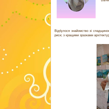
Вале
Відбулося знайомство зі спадщиною
риси; з кращими зразками архітекту