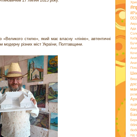
нтиновичем 27 липня 2023 року.
Хри
#п
#Р
053
Авр
Ада
Сол
 «Великого стилю», який має власну «лінію», автентичні
Кабі
Буч
ри модерну різних міст України, Полтавщини.
Ана
Коч
Ана
Ана
Пок
Ше
Виш
дос
ма
розв
Ар
ауд
бан
Ба
Бер
бібл
біоб
під