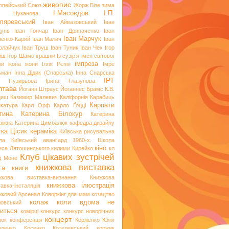
живопис
опейський Союз
Жорж Бізе
зима
І.Мясоєдов
І.П.
я Цуканова
ляревський
Іван Айвазовський
Іван
цунь
Іван Гончар
Іван Дряпаченко
Іван
Іван Марчук
пенко-Карий
Іван Малич
Іван
олайчук
Іван Труш
Іван Туник
Іван Чех
Ігор
иш
Ігор Шамо
іграшки
Із сузір’я імен світової
імпреза
ви
ікона
ікони
Ілля Рєпін
Імре
ьман
Інна Дідик (Снарська)
Інна Снарська
ІРТ
и Пузирьова
Ірина Глазунова
лтава
Йоганн Штраус
Йоганнес Брамс
К.В.
диш
Казимир Малевич
Каліфорнія
Карабиць
Карпати
икатура
Карл Орф
Карло Ґоцці
тина
Катерина Білокур
Катерина
ріжна
Катерина Цимбалюк
кафедра дизайну
тка Цісик
кераміка
Київська рисувальна
ла
Київський аванґард 1960-х. Школа
кіно
иса Лятошинського
килими
Кирейко
кл
Клуб цікавих зустрічей
д Моне
книжкова виставка
га
книги
жкова виставка-визнання
Книжкова
книжкова ілюстрація
авка-інсталяція
жковий Арсенал
Коворкінг для мам
козацтво
колаж
коли вдома не
ловський
иться
комірці
конкурс
конкурс новорічних
концерт
нок
конференція
Корженко Юлія
оленко
Косенко
Котелевський коржик